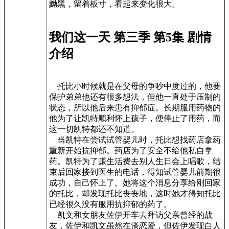
黝黑，留着板寸，看起来变化很大。
我们这一天 第三季 第5集 剧情
介绍
托比小时候就是在父母的争吵中度过的，他要
保护弟弟他还有很多想法，但他一直处于压制的
状态，所以他后来患有抑郁症。长期服用药物的
他为了让凯特顺利怀上孩子，便停止了用药，而
这一切凯特都还不知道。
当凯特在尝试试管婴儿时，托比想找药店拿药
重新开始抗抑郁。药店为了安全不给他私自拿
药。凯特为了赚生活费去别人生日会上唱歌，结
束后回家接到医生的电话，得知试管婴儿前期很
成功，自己怀上了。她将这个消息分享给刚回家
的托比，却发现托比丧丧地，这时她才得知托比
已经很久没有服用抗抑郁的药了。
凯文和女朋友佐伊开车去拜访父亲曾经的战
友，佐伊和凯文虽然在谈恋爱，但佐伊发现白人