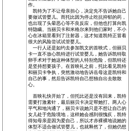
作。
凯特为了不让母亲担心，决定先不告诉她自己
要做试管婴儿。而托比因为停止吃抗抑郁的药，
也出现了头晕恶心等不良反应，但他也打算向凯
特隐瞒。当丽贝卡和米格尔来到他们家时，不小
心在冰箱里看到了注射器，这才知道凯特正冒着
很大的风险尝试试管婴儿。
一行人还是如约去参加凯文的首映式，但丽贝
卡一直不放心凯特进行试管婴儿，她告诉凯特取
卵手术对于她这种体型的人特别危险，但凯特还
是坚持想要孩子。在首映礼之前，托比看见凯特
和丽贝卡争执，突然激动地告诉岳母这是凯特和
自己的事，然后告诉凯特自己想独自出去散散
心。
首映礼快开始了，但托比还是没有回来，凯特
需要打激素针，最后丽贝卡决定帮她打。两人心
平气和地沟通了，丽贝卡说她只是不想让自己的
女儿处于危险境地，这样她会感到很愧疚，凯特
得知母亲是因为爱自己，所以才赤裸裸地说她的
体型不适合做试管婴儿，也就释然了，但她仍想