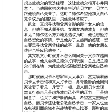
想当兰德尔的竞选经理，这让兰德尔很开心并同
意了。当他回家把这件事告诉给贝丝时，贝丝也
跟他说自己失业了。这时兰德尔希望她加入自己
竞争议员的团队里，贝丝最终答应了。
凯文一直想寻找和父亲合影的那个女人的信
息，但他不知从哪开始。女朋友劝他放弃，但他
看见兰德尔这么努力地竞选议员时，他也想坚持
自己想做的事情。于是他办了去越南的签证，想
去哪里寻找父亲曾经的故事，最后，他的女朋友
佐伊也答应陪他去了。
其实凯文小时候并不怎么询问关于父亲在越南
的故事，他只会和兰德尔打闹玩耍，总是把兰德
尔打倒在地，为此兰德尔还撒谎让父亲教自己拳
击。
那时候丽贝卡不想家里人太暴力，杰克瞒着丽
贝卡去拳击馆和真人打拳击，鼻青脸肿的他回到
家被妻子看见，斥责了一顿。后来丽贝卡发现，
杰克打拳击只是想释放自己心里的压力，于是她
同意了，也买了和护脸的面具，希望杰克照顾好
自己。丽贝卡还让老公教自己拳击，一家人也坐
在电视剧面前饶有兴趣地看拳击比赛，那时的生