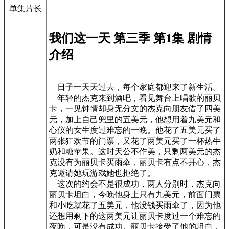
单集片长
我们这一天 第三季 第1集 剧情
介绍
日子一天天过去，每个家庭都迎来了新生活。
年轻的杰克来到酒吧，看见舞台上唱歌的丽贝
卡，一见钟情却身无分文的杰克向朋友借了四美
元，加上自己兜里的五美元，他想用着九美元和
心仪的女生度过难忘的一晚。他花了五美元买了
两张狂欢节的门票，又花了两美元买了一杯热牛
奶和糖苹果。这时天公不作美，只剩两美元的杰
克没有为丽贝卡买雨伞，丽贝卡有点不开心，杰
克邀请她玩游戏她也拒绝了。
这次的约会不是很成功，两人分别时，杰克向
丽贝卡坦白，今晚他身上只有九美元，前面门票
和小吃就花了五美元，他没钱买雨伞了，因为他
还想用剩下的这两美元让丽贝卡度过一个难忘的
夜晚，可是没有成功。丽贝卡接受了他的坦白，