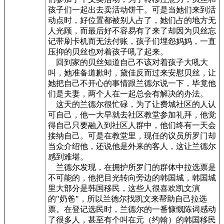
孩子们一起出去卖活动饼干。可是当她们来到活
动点时，好位置都被别人占了，她们占的地方无
人光顾，而最后好不容易有了来了却因为贝丝忘
记带刷卡机而无法付账，孩子们埋怨妈妈，一直
压抑的贝丝也对着孩子吼了起来。
回到家的贝丝知道自己不该对着孩子大吼大
叫，她准备道歉时，黛佳反而过来安慰贝丝，让
她把自己不开心的事情跟兰德尔说一下，毕竟他
们是夫妻，两个人在一起总会有解决的办法。
这天的兰德尔很忙碌，为了让费城社区的人认
可自己，他一大早就去社区教堂参加礼拜，他觉
得自己只要融入到社区人群中，他们终有一天会
接纳自己。可是在教堂里，现任的议员所罗门却
当众介绍他，还说他是外来的客人，这让兰德尔
感到难堪。
兰德尔发现，在拥护所罗门的群体中拉选票是
不可能的，他把目光转向旁边的韩国城，韩国城
里大部分是韩国移民，这些人很喜欢凯文演
的"奶爸"，所以兰德尔找凯文来帮助自己拉选
票。在登记选民时，兰德尔的一番慷慨陈词感动
了很多人，甚至有个叫在元（约翰）的韩国移民