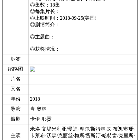
◎集数：18集
◎每集片长：
◎上映时间：2018-09-25(美国)
◎剧情简介：
◎主题曲：
◎获奖情况：
标签
缩略图
片名
又名
年份
2018
导演
肯·奥林
编剧
卡伊·耶贡
米洛·文堤米利亚/曼迪·摩尔/斯特林·K·布朗/苏珊·
主演
卡莱布·沃森/克丽丝·梅斯/贾斯汀·哈特雷/克里斯·