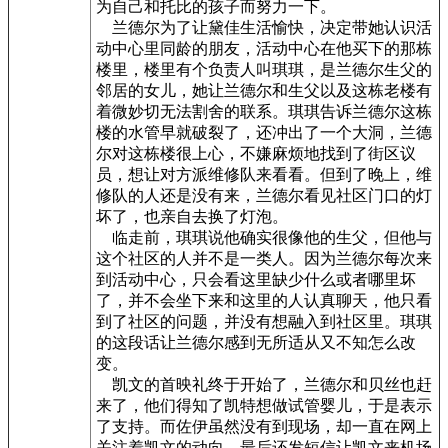
为自己和托比的孩子而努力一下。
兰德尔为了让黛佳生活愉快，决定带她认识活
动中心里同龄的朋友，活动中心在他买下的那栋
楼里，楼里有个负责人叫琪琪，是兰德尔生父的
邻居的女儿，她让兰德尔和生父以及这栋老楼有
着微妙切无法割舍的联系。琪琪告诉兰德尔这栋
楼的水管早就破裂了，还冲出了一个大洞，兰德
尔对这栋楼很上心，不嫌麻烦地找到了街区议
员，想让对方派维修队来看看。但到了晚上，维
修队的人还是没有来，兰德尔看见社区门口的灯
坏了，也亲自去换了灯泡。
临走前，琪琪说他确实很像他的生父，但他与
这个社区的人并不是一类人。因为兰德尔每次来
到活动中心，只会看这里缺少什么或者哪里坏
了，并不会坐下来和这里的人认真聊天，他只看
到了社区的问题，并没有想融入到社区里。琪琪
的这段话让兰德尔感到无所适从又不知怎么改
变。
凯文的首映礼终于开始了，兰德尔和贝丝也赶
来了，他们得知了凯特想做试管婴儿，于是表示
了支持。而佐伊虽然没有到现场，却一直在网上
关注着凯文的动向，最后还发短信让凯文来机场