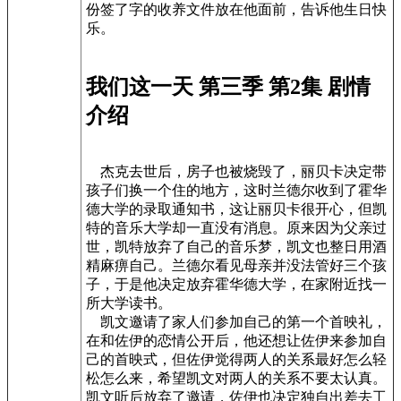
份签了字的收养文件放在他面前，告诉他生日快
乐。
我们这一天 第三季 第2集 剧情
介绍
杰克去世后，房子也被烧毁了，丽贝卡决定带
孩子们换一个住的地方，这时兰德尔收到了霍华
德大学的录取通知书，这让丽贝卡很开心，但凯
特的音乐大学却一直没有消息。原来因为父亲过
世，凯特放弃了自己的音乐梦，凯文也整日用酒
精麻痹自己。兰德尔看见母亲并没法管好三个孩
子，于是他决定放弃霍华德大学，在家附近找一
所大学读书。
凯文邀请了家人们参加自己的第一个首映礼，
在和佐伊的恋情公开后，他还想让佐伊来参加自
己的首映式，但佐伊觉得两人的关系最好怎么轻
松怎么来，希望凯文对两人的关系不要太认真。
凯文听后放弃了邀请，佐伊也决定独自出差去工