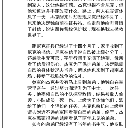
到家人，这让他很伤感。杰克也很不舍尼克，但
他知道这并不能改变什么。路上，两人在宾馆休
息了一天，杰克醒来时却发现尼克已经不见了，
原来他决定独自前往征兵站。临走前他给哥哥留
了封信，说谢谢你曾经保护我，现在换我去拯救
世界了。
距尼克征兵已经过了十四个月了，家里收到了
尼克的书信。尼克在信里说自己被上级处分了，
还感觉生无可恋，字里行间里充满了绝望。母亲
看了信后很伤心。杰克为了保护弟弟，决定隐瞒
自己的身体状况去当兵，所以他也来到了越南战
场，接受了残酷战争的洗礼。
参军的杰克并没有马上见到弟弟，他独自在军
营里奋斗，通过努力渐渐升为了中士。一次任
务，他率领自己的小队探查敌情，结果被敌人偷
袭，小队成员一死一伤。上级为了体恤他们，派
给了他们一个轻松的任务。杰克也乘机向上级申
请去附近不远的军区看望自己的弟弟，终于，杰
克在离家很远的越南看见了两年未见的弟弟。
如今的弟弟已经没有了当年的书生气，他皮肤