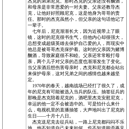
杰克的弟弟尼克。那时杰克的父亲还没有酗酒，
和母亲是非常恩爱的一对夫妻。父亲还教导杰
克，让他好好照顾尼克，这是他身为哥哥的责
任。那时的杰克虽然小，但父亲的这句话他记了
一辈子。
七年后，尼克渐渐长大，因为近视带上了眼
镜，这时的尼克很书生气，但他内心却很强大，
总想变成超级英雄去保护自己爱的人，而现实中
他总是被哥哥杰克保护着。这时的父亲因为赌博
酗酒，导致家庭很不和睦。父亲还常常殴打母
亲，两个儿子对父亲的态度也渐渐发生了变化。
当父亲酒后想伤害母亲时，杰克和尼克都会站出
来保护母亲，这对兄弟之间的感情也越来越坚
定。
1970年的春天，越南战场已经打了很久了，成
年的尼克有可能被选入当兵的队伍。抽签征兵的
那晚是杰克陪着尼克的，酒吧里杰克安慰尼克，
幸运的他一定不会被选中的。可是怕什么来什
么，电视机里的直播抽签，大声地叫出了尼克的
生日——十月十八日。
杰克送尼克去征兵站，一路上尼克都闷闷不乐
地，他不知道自己未来如何，也不知道能否再见