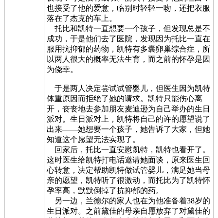
也接受了他的爱意，临别时轻轻一吻，还把衣服
落在了杰克的车上。
托比和凯特一直想要一个孩子，但发现总是不
成功，于是他们去了医院，发现因为托比一直在
服用抗抑郁的药物，凯特有多囊卵巢综合症，所
以两人很大的概率无法生育，而之前的怀孕是因
为侥幸。
于是两人决定尝试试管婴儿，但医生因为凯特
体重原因而拒绝了她的请求。凯特只能伤心离
开，丧丧地去参加朋友麦迪逊为自己举办的生日
派对。生日派对上，凯特将自己的许的愿望说了
出来——她想要一个孩子，她告诉了大家，但她
知道这个愿望无法实现了。
回家后，托比一直安慰凯特，凯特也看开了。
这时医生给凯特打电话邀请她面谈，原来医生回
心转意，决定帮助凯特做试管婴儿，满足她当母
亲的愿望，凯特听了很激动，而托比为了凯特怀
孕率高，默默倒掉了抗抑郁的药。
另一边，兰德尔的家人也在为他准备着38岁的
生日派对。之前黛佳的母亲自愿放弃了对黛佳的