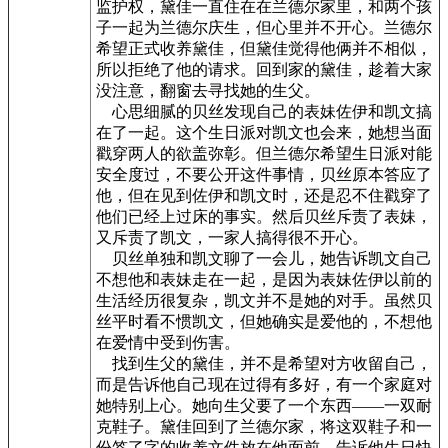
监护权，黛佳一直住在在兰德尔家里，和两个孩
子一起为兰德尔庆生，但心里并不开心。兰德尔
希望正式收养黛佳，但黛佳觉得他俩并不相似，
所以拒绝了他的请求。回到家的黛佳，趁着大家
没注意，翻窗去寻找她的生父。
心思细腻的贝丝发现自己的表妹佐伊和凯文搞
在了一起。这个生日派对凯文也会来，她想当面
戳穿两人的欲盖弥彰。但兰德尔希望生日派对能
安全度过，不要公开这件事情，贝丝原本答应了
他，但在见到佐伊和凯文时，还是忍不住戳穿了
他们已经上过床的事实。然后贝丝斥责了表妹，
又斥责了凯文，一家人搞得很不开心。
贝丝单独和凯文聊了一会儿，她告诉凯文自己
不想他和表妹走在一起，是因为表妹佐伊以前的
生活经历很复杂，凯文并不是她的对手。虽然贝
丝平时看不惯凯文，但她确实是爱他的，不想他
在爱情中受到伤害。
找到生父的黛佳，并不是希望对方收留自己，
而是告诉他自己现在过得有多好，有一个家庭对
她特别上心。她向生父要了一个东西——一双耐
克鞋子。黛佳回到了兰德尔家，将这双鞋子和一
份签了字的收养文件放在他面前，告诉他生日快