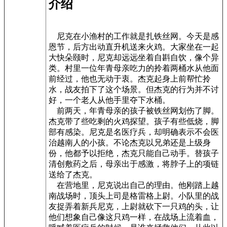
介绍
尼克在小渔村的工作就是扎铁丝网。今天是感
恩节，后方出动直升机送来火鸡。大家坐在一起
大快朵颐时，尼克却远远坐着自斟自饮，像个异
类。村里一位年青母亲吃力的拎着两桶水从他面
前经过，他也无动于衷。杰克起身上前帮忙拎
水，战友拍下了这个场景。但杰克的行为并不讨
好，一个老人从他手里夺下水桶。
前两天，年青母亲的孩子被铁丝网划伤了脚。
杰克带了些吃剩的火鸡探望。孩子有些低烧，脚
部有感染。尼克是名医疗兵，却明确表示不会医
治越南人的小孩。不论杰克以兄弟还是上级身
份，他都予以拒绝，杰克只能自己动手。替孩子
清创敷药之后，母亲出于感激，将脖子上的项链
送给了杰克。
在营地里，尼克说出自己的理由。他刚踏上越
南战场时，顶头上司是格雷格上尉。小队里的战
友捉弄着新兵尼克，上尉就砍下一只鸡的头，让
他们想象自己像这只鸡一样，在战场上流着血，