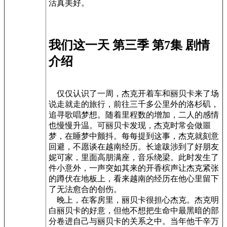
活真美好。
我们这一天 第三季 第7集 剧情
介绍
仅仅认识了一周，杰克开着车和丽贝卡来了场
说走就走的旅行，前往三千多公里外的洛杉矶，
追寻歌唱梦想。随着里程数的增加，二人的感情
也慢慢升温。可丽贝卡发现，杰克时常会做噩
梦，在睡梦中颤抖。每每提到这事，杰克就刻意
回避，不愿谈在越南经历。长途跋涉到了好朋友
妮可家，里面高朋满座，音乐绕梁。此时发生了
件小意外，一声突如其来的开香槟声让杰克紧张
的蹲伏在地板上，看来越南的经历在他心里留下
了无法愈合的创伤。
晚上，在客房里，丽贝卡很担心杰克。杰克明
白丽贝卡的好意，但他不想把生命中最黑暗的部
分卷进自己与丽贝卡的关系之中。当年他千辛万