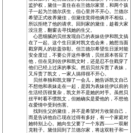
监护权，黛佳一直住在在兰德尔家里，和两个孩
子一起为兰德尔庆生，但心里并不开心。兰德尔
希望正式收养黛佳，但黛佳觉得他俩并不相似，
所以拒绝了他的请求。回到家的黛佳，趁着大家
没注意，翻窗去寻找她的生父。
心思细腻的贝丝发现自己的表妹佐伊和凯文搞
在了一起。这个生日派对凯文也会来，她想当面
戳穿两人的欲盖弥彰。但兰德尔希望生日派对能
安全度过，不要公开这件事情，贝丝原本答应了
他，但在见到佐伊和凯文时，还是忍不住戳穿了
他们已经上过床的事实。然后贝丝斥责了表妹，
又斥责了凯文，一家人搞得很不开心。
贝丝单独和凯文聊了一会儿，她告诉凯文自己
不想他和表妹走在一起，是因为表妹佐伊以前的
生活经历很复杂，凯文并不是她的对手。虽然贝
丝平时看不惯凯文，但她确实是爱他的，不想他
在爱情中受到伤害。
找到生父的黛佳，并不是希望对方收留自己，
而是告诉他自己现在过得有多好，有一个家庭对
她特别上心。她向生父要了一个东西——一双耐
克鞋子。黛佳回到了兰德尔家，将这双鞋子和一