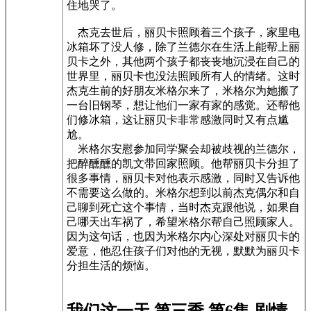
住地哭了。
杰克去世后，丽贝卡照顾着三个孩子，家里电
冰箱坏了没人修，除了兰德尔在生活上能帮上丽
贝卡之外，其他两个孩子都丧丧地沉浸在自己的
世界里，丽贝卡也没法照顾所有人的情绪。这时
杰克生前的好朋友米格尔来了，米格尔为她搬了
一台旧钢琴，想让他们一家有家的感觉。还帮他
们修冰箱，这让丽贝卡非常感激同时又有点尴
尬。
米格尔安慰参加同学聚会却被歧视的兰德尔，
把醉醺醺的凯文带回家照顾。他帮丽贝卡分担了
很多事情，丽贝卡对他表示感激，同时又告诉他
不需要这么做的。米格尔想到以前杰克偶尔和自
己聊到死亡这个事情，当时杰克跟他说，如果自
己哪天出车祸了，希望米格尔帮自己照顾家人。
因为这句话，也因为米格尔内心深处对丽贝卡的
爱意，他忍住孩子们对他的无视，默默为丽贝卡
分担生活的烦恼。
我们这一天 第三季 第6集 剧情