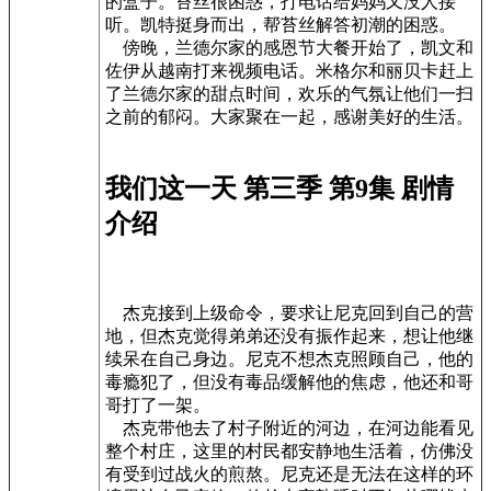
的盒子。苔丝很困惑，打电话给妈妈又没人接
听。凯特挺身而出，帮苔丝解答初潮的困惑。
傍晚，兰德尔家的感恩节大餐开始了，凯文和
佐伊从越南打来视频电话。米格尔和丽贝卡赶上
了兰德尔家的甜点时间，欢乐的气氛让他们一扫
之前的郁闷。大家聚在一起，感谢美好的生活。
我们这一天 第三季 第9集 剧情
介绍
杰克接到上级命令，要求让尼克回到自己的营
地，但杰克觉得弟弟还没有振作起来，想让他继
续呆在自己身边。尼克不想杰克照顾自己，他的
毒瘾犯了，但没有毒品缓解他的焦虑，他还和哥
哥打了一架。
杰克带他去了村子附近的河边，在河边能看见
整个村庄，这里的村民都安静地生活着，仿佛没
有受到过战火的煎熬。尼克还是无法在这样的环