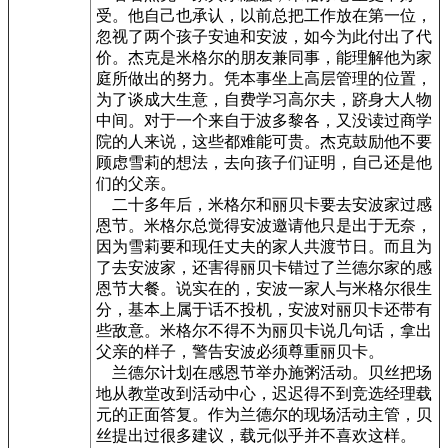
受。他自己也承认，以前总把工作放在第一位，
忽视了两个孩子安迪和安波，如今为此付出了代
价。杰克是米格尔的朋友兼同事，能理解他为家
庭所做出的努力。凭本事坐上高层管理的位置，
为了谈成大生意，自费学习高尔夫，跻身大人物
中间。对于一个来自于波多黎各，又没读过商学
院的人来说，这些都难能可贵。杰克鼓励他不要
顾虑雪莉的想法，去向孩子们证明，自己还是他
们的父亲。
二十多年后，米格尔和丽贝卡要去安波家过感
恩节。米格尔总觉得安波邀请他只是出于无奈，
因为雪莉要和现任丈夫的家人共渡节日。而且为
了去安波家，还害得丽贝卡错过了兰德尔家的感
恩节大餐。说实在的，安波一家人与米格尔很生
分，基本上属于话不投机，安波对丽贝卡还带有
些敌意。米格尔不得不为丽贝卡说几句话，拿出
父亲的样子，警告安波必须尊重丽贝卡。
兰德尔计划在感恩节举办施粥活动。贝丝把场
地从教堂改到活动中心，迟迟得不到竞选经理载
元的正面答复。作为兰德尔的现场活动主管，贝
丝提出过很多建议，载元似乎并不喜欢这样。