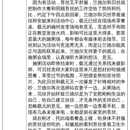
因为有活动，苔丝又不舒服，兰德尔和贝丝就
把制作大餐和照顾苔丝的工作交给了凯特和托
比，约定下午四点前回家。兰德尔和贝丝带着黛
佳和安妮来到活动中心，载元已经在现场布罩餐
桌。载元的确对改变场地有意见，竞选对手布朗
正在教堂发放火鸡，影响可比这里大得多。那里
是最大的施粥场，每年都会有媒体前去报导。贝
丝则认为活动与竞选秀无关，而是让兰德尔能真
正与选民联系起来。兰德尔支持妻子的观点，在
施粥会场里，认真倾听大家的想法、意见。
施粥活动即将结束时，载元通过关系找来摄影
师。可贝丝觉得大家到这里来只是想好好吃顿感
恩餐，享受过节的氛围，不想摆姿势拍宣传照
片。为此贝丝和载元又一次爆发了针锋相对的争
吵，兰德尔再次选择站在妻子一边。从粥场出
来，贝丝开始怀疑兰德尔是为了安慰刚刚失业的
自己，给自己建立自信，才无条件的支持自己，
忽略载元的意见。她一边想着一边查看手机，发
现有几条未接来电，全都是留在家里的苔丝。
就在刚才，托比端着餐盘上楼，给身体不舒服
的苔丝送些吃的，却尴尬的看到苔丝拿着卫生巾