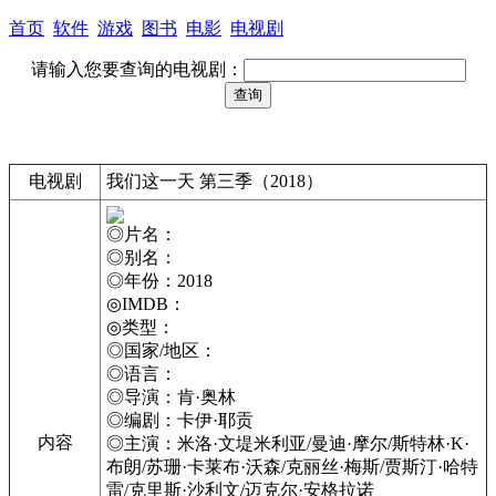
首页
软件
游戏
图书
电影
电视剧
请输入您要查询的电视剧：
电视剧
我们这一天 第三季（2018）
◎片名：
◎别名：
◎年份：2018
◎IMDB：
◎类型：
◎国家/地区：
◎语言：
◎导演：肯·奥林
◎编剧：卡伊·耶贡
内容
◎主演：米洛·文堤米利亚/曼迪·摩尔/斯特林·K·
布朗/苏珊·卡莱布·沃森/克丽丝·梅斯/贾斯汀·哈特
雷/克里斯·沙利文/迈克尔·安格拉诺