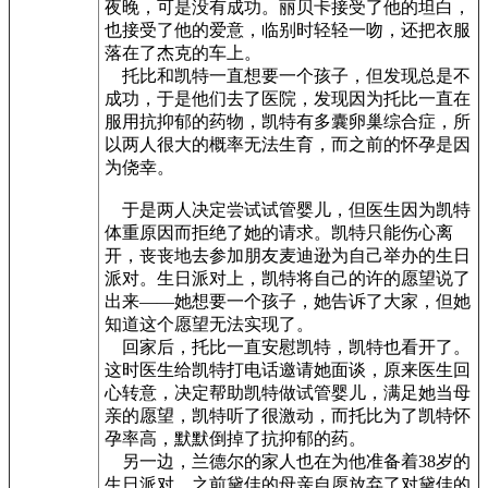
夜晚，可是没有成功。丽贝卡接受了他的坦白，
也接受了他的爱意，临别时轻轻一吻，还把衣服
落在了杰克的车上。
托比和凯特一直想要一个孩子，但发现总是不
成功，于是他们去了医院，发现因为托比一直在
服用抗抑郁的药物，凯特有多囊卵巢综合症，所
以两人很大的概率无法生育，而之前的怀孕是因
为侥幸。
于是两人决定尝试试管婴儿，但医生因为凯特
体重原因而拒绝了她的请求。凯特只能伤心离
开，丧丧地去参加朋友麦迪逊为自己举办的生日
派对。生日派对上，凯特将自己的许的愿望说了
出来——她想要一个孩子，她告诉了大家，但她
知道这个愿望无法实现了。
回家后，托比一直安慰凯特，凯特也看开了。
这时医生给凯特打电话邀请她面谈，原来医生回
心转意，决定帮助凯特做试管婴儿，满足她当母
亲的愿望，凯特听了很激动，而托比为了凯特怀
孕率高，默默倒掉了抗抑郁的药。
另一边，兰德尔的家人也在为他准备着38岁的
生日派对。之前黛佳的母亲自愿放弃了对黛佳的