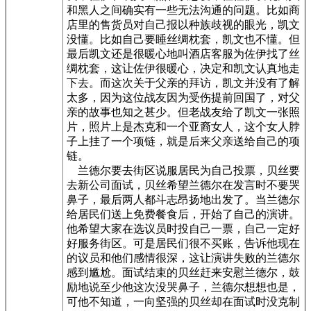
和黑人之间确实有一些无法沟通的问题。比如商
店里的售货员对自己报以种族歧视的眼光，凯文
没懂。比如自己要睡丝绸枕套，凯文也不懂。但
最后凯文还是很暖心地叫酒店客服为佐伊找了丝
绸枕套，这让佐伊很暖心，决定和凯文认真地走
下去。而这次关于父亲的拜访，凯文并没有了解
太多，因为这位战友因为受伤提前回国了，对父
亲的故事也知之甚少。但老战友给了凯文一张照
片，照片上是杰克和一个亚裔女人，这个女人脖
子上挂了一个项链，就是后来父亲送给自己的项
链。
兰德尔要去街区说服居民为自己投票，贝丝要
去新公司面试，贝丝希望兰德尔在发言时不要哭
鼻子，最后两人都斗志昂扬地出发了。当兰德尔
给居民们送上免费餐食后，开始了自己的演讲。
他希望大家在选议员时投自己一票，自己一定好
好服务街区。可是居民们很不买账，告诉他现在
的议员和他们感情很深，这让演讲失败的兰德尔
感到尴尬。面试结束的贝丝赶来安慰兰德尔，鼓
励地说至少他这次没哭鼻子，兰德尔想想也是，
可他不知道，一向坚强的贝丝却在面试时没克制