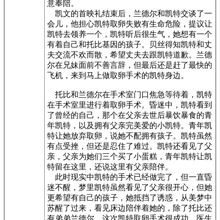
意奉陪。
凯文的首映礼结束后，兰德尔和凯特交谈了一
会儿，他担心凯特取卵失败有生命危险，提议让
凯特去领养一个，凯特听后很生气，她想有一个
有着自己和托比基因的孩子。贝丝得知凯特和丈
夫交流不欢而散，希望丈夫去跟凯特道歉。兰德
尔在兄妹面前不善言辞，但最后还是赶了最快的
飞机，来到马上做取卵手术的凯特身边。
托比和兰德尔在手术室门口焦急等待着，凯特
在手术室里进行着取卵手术。昏迷中，凯特看到
了曾经的自己，那个在父亲去世后暴饮暴食的青
年凯特，以及拥有父亲完美爱的小凯特。青年凯
特让她放弃取卵，说她不配拥有孩子。凯特虽然
有点受挫，但还是忍住了难过。凯特还看见了父
亲，父亲为她们三个买了小蛋糕，青年凯特让凯
特留在这里，还说这里有父亲陪伴。
此时现实中凯特的手术已经做完了，但一直昏
迷不醒，梦里凯特虽然看见了父亲很开心，但她
更希望有自己的孩子，她抵挡了诱惑，从美梦中
苏醒了过来，看见床边陪伴着她的，除了托比还
有弟弟兰德尔。这次凯特取卵手术很成功，医生