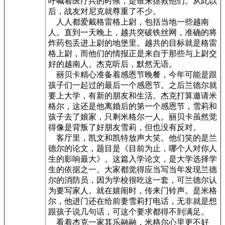
呼喊着医疗兵的时候，是谁来拯救他们。从此以
后，战友对尼克就尊重了不少。
人人都爱戴格雷格上尉，包括当地一些越南
人。直到一天晚上，越共突破铁丝网，准确的将
炸药包丢进上尉的地堡里。越共的目标就是格雷
格上尉，而他们的情报正是来自于那些与上尉交
好的越南人。杰克听后，默然无语。
丽贝卡精心准备着感恩节晚餐，今年可能是跟
孩子们一起过的最后一个感恩节。之后兰德尔就
要上大学，有新的朋友和生活。杰克打算邀请米
格尔，这还是他离婚后的第一个感恩节，雪莉和
孩子去了娘家，只剩米格尔一人。丽贝卡虽然觉
得像是背叛了好朋友雪莉，但也没有反对。
客厅里，凯文和凯特放声大笑。他们笑的是兰
德尔的论文，题目是《目前为止，哪个人对你人
生的影响最大》。这篇入学论文，是大学选择学
生的依据之一。大家都觉得应当写当年发现兰德
尔的消防员，因为学校很吃这一套，可兰德尔认
为要写家人。就在嬉闹时，传来门铃声。是米格
尔，他进门还在给前妻雪莉打电话，无非就是想
跟孩子说几句话，可这个要求都得不到满足。
看着杰克一家其乐融融，米格尔心里更不好