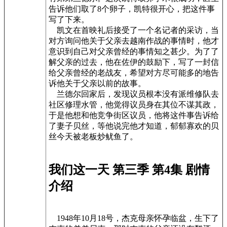
告诉他们取了8个卵子，凯特很开心，把这件事
写了下来。
凯文在首映礼后接受了一个名记者的采访，当
对方询问他关于父亲去越南作战的事情时，他才
意识到自己对父亲曾经的事情知之甚少。为了了
解父亲的过去，他在佐伊的鼓励下，写了一封信
给父亲曾经的老战友，希望对方尽可能多的地告
诉他关于父亲以前的故事。
兰德尔回家后，发现议员根本没有派维修队去
社区修理水管，他觉得议员身在其位不谋其政，
于是他想和他竞争街区议员，他将这件事告诉给
了妻子贝丝，等他说完他才知道，郁郁寡欢的贝
丝今天被老板炒鱿鱼了。
我们这一天 第三季 第4集 剧情
介绍
1948年10月18号，杰克母亲怀孕临盆，生下了