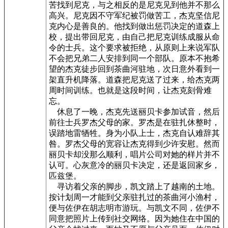
苦找到尼克，与之相反的是尼克见到他并不那么
高兴。尼克因不守军纪被罚做苦工，杰克坚信尼
克内心是善良的。他找到做出惩罚决定的道森上
校，提出带回尼克，由自己把尼克训练成服从命
令的士兵。这个要求被拒绝，从原则上来说军队
不会把兄弟二人安排到同一个部队。原本不抱希
望的杰克徒步回到茶曲河驻地，次日意外看到一
架直升机降落。道森把尼克送了过来，给杰克两
周时间训练。也就是这段时间，让杰克刻骨难
忘。
休息了一晚，杰克先送丽贝卡参加试音，然后
前往士兵罗杰父母的家。罗杰是在驻扎休整时，
误踏地雷牺牲。身为小队上士，杰克自认难辞其
咎。罗杰父母的宽容让杰克得到少许安慰。然而
丽贝卡却没那么顺利，唱片公司对她的样片并不
认可。心灰意冷的丽贝卡决定，还是返回家乡，
匹兹堡。
寻访着父亲的脚步，凯文踏上了越南的土地。
按计划周一才能到父亲驻扎过的茶曲河小渔村，
便与佐伊在胡志明市游玩。与凯文不同，佐伊不
同意把照片上传到社交网络。因为她住在中国的