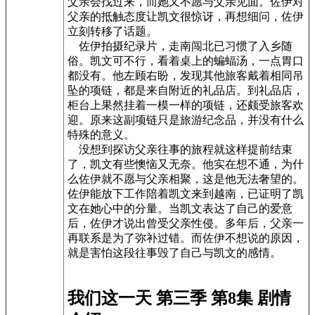
父亲会找过来，而她又不愿与父亲见面。佐伊对
父亲的抵触态度让凯文很惊讶，再想细问，佐伊
立刻转移了话题。
佐伊拍摄纪录片，走南闯北已习惯了入乡随
俗。凯文可不行，看着桌上的蝙蝠汤，一点胃口
都没有。他左顾右盼，发现其他旅客戴着相同吊
坠的项链，都是来自附近的礼品店。到礼品店，
柜台上果然挂着一模一样的项链，还颇受旅客欢
迎。原来这副项链只是旅游纪念品，并没有什么
特殊的意义。
没想到探访父亲往事的旅程就这样提前结束
了，凯文有些懊恼又无奈。他实在想不通，为什
么佐伊就不愿与父亲相聚，这是他无法奢望的。
佐伊能放下工作陪着凯文来到越南，已证明了凯
文在她心中的分量。当凯文表达了自己的爱意
后，佐伊才说出曾受父亲性侵。多年后，父亲一
再联系是为了弥补过错。而佐伊不想说的原因，
就是害怕这段往事毁了自己与凯文的感情。
我们这一天 第三季 第8集 剧情