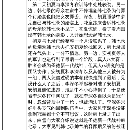
第二天初夏与李深冬在训练中处处较劲。另一
边，韩七录的母亲在家中不停埋怨韩七录为何弄
个订婚宴也能把女友弄丢。深夜，初夏睡梦中梦
见自己与韩七录的婚宴上，花童跑来告诉韩七录
的母亲说韩七录不见了，初夏惊醒，看了看周围
没有韩七录的身影，又开始想念起韩七录。
初夏与七录已经整整一个月没联系了，韩七录
的母亲劝韩七录去把安初夏给找回来，韩七录却
还在气头上，十分不情愿。另一边，安初夏等人
的军训也进行到了最后一个阶段，真人cs大赛，
胜者会成为圣德新一代战神，但真人cs讲究的是
团队协作，安初夏和李深冬以及其他三人被分为
一组，两人凭借过硬的本领很快走到了最后，见
没什么人了之后，李深冬举起枪对准了安初夏，
安初夏连忙逃跑，混乱中不小心摔倒了，于是便
被李深冬打中淘汰了，就在李深冬自以为是冠军
时，忽然背后中了一枪，也被淘汰了。李深冬只
好垂头丧气的回到队伍当中。大家见李深冬没能
拿到冠军都十分不可思议，这时韩七录走了出
来，白雪向大家介绍说这就是圣德新一代战神韩
七录，大家见到韩七录帅气的容颜后又纷纷被迷