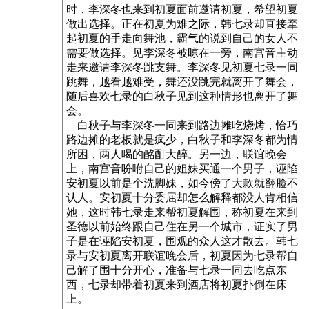
时，李深冬也来到初夏面前邀请初夏，希望初夏
做出选择。正在初夏为难之际，韩七录却直接牵
起初夏的手走向舞池，霸气的说到自己的女人不
需要做选择。见李深冬被晾在一旁，南宫音主动
走来邀请李深冬跳支舞。李深冬见初夏七录一同
跳舞，越看越难受，舞还没跳完就离开了舞会，
随后喜欢七录的白秋子见到这种情形也离开了舞
会。
白秋子与李深冬一同来到路边摊吃烧烤，恰巧
路边摊的老板就是疯少，白秋子和李深冬都为情
所困，两人喝的酩酊大醉。另一边，联谊晚会
上，南宫音吩咐自己的姐妹买通一个男子，诬陷
安初夏以前是个洗脚妹，如今傍了大款就翻脸不
认人。安初夏十分委屈却怎么解释都没人肯相信
她，这时韩七录走来帮初夏解围，称初夏在来到
圣德以前始终跟自己住在另一个城市，证实了男
子是在诬陷安初夏，围观的众人这才散去。韩七
录与安初夏离开联谊晚会后，初夏因为七录帮自
己解了围十分开心，准备与七录一同去吃点东
西，七录却带着初夏来到酒店将初夏扑倒在床
上。