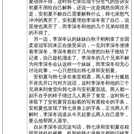
夏动弹不得，这时韩七录出现十分生气的告诉安
初夏不用给自己解释，还说一次是偶然但两次不
是，安初夏不解自己需要解释什么，韩七录怒气
冲冲的离开了。安初夏埋怨李深冬害了自己，说
罢便也离开了，而李深冬和他的几个兄弟却得意
的不得了。
另一边，李深冬认的妹妹白秋子刚刚拿了全国
柔道冠军回来正在接受采访，一见到李深冬便缠
着李深冬，李深冬敷衍了几句便把白秋子推给了
记者，自己趁机溜走了。李深冬的几个兄弟不解
为何李深冬会认这样一个妹妹，而李深冬却无心
讨论此事，一心只想找出韩七录和安初夏。
安初夏与韩七录在食堂相遇，两人都十分尴尬
不肯先开口与对方说话，这时李深冬和他的三个
兄弟来到食堂向韩七录与安初夏宣战。两人都一
副不在乎的样子绕过几人离开了食堂，这时韩七
录取下了安初夏背后贴着的写有逐校令的字条，
安初夏也发现了韩七录身上的字条，正当两人不
解时，李深冬说道从今天起要么两人自己退学，
要么他帮两人退学。
自从李深冬说完这句话，韩七录和安初夏在校
园里就处处被整，机智的韩七录每次都能识破李