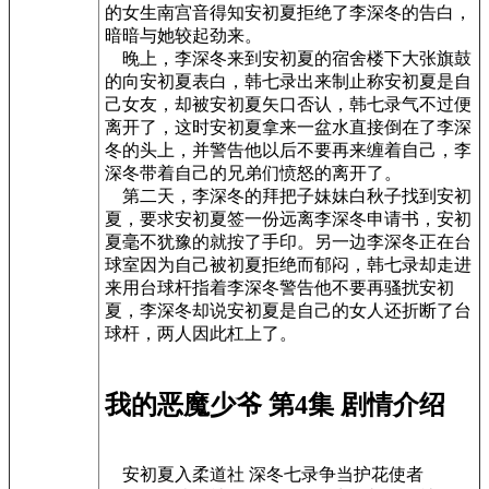
的女生南宫音得知安初夏拒绝了李深冬的告白，
暗暗与她较起劲来。
晚上，李深冬来到安初夏的宿舍楼下大张旗鼓
的向安初夏表白，韩七录出来制止称安初夏是自
己女友，却被安初夏矢口否认，韩七录气不过便
离开了，这时安初夏拿来一盆水直接倒在了李深
冬的头上，并警告他以后不要再来缠着自己，李
深冬带着自己的兄弟们愤怒的离开了。
第二天，李深冬的拜把子妹妹白秋子找到安初
夏，要求安初夏签一份远离李深冬申请书，安初
夏毫不犹豫的就按了手印。另一边李深冬正在台
球室因为自己被初夏拒绝而郁闷，韩七录却走进
来用台球杆指着李深冬警告他不要再骚扰安初
夏，李深冬却说安初夏是自己的女人还折断了台
球杆，两人因此杠上了。
我的恶魔少爷 第4集 剧情介绍
安初夏入柔道社 深冬七录争当护花使者