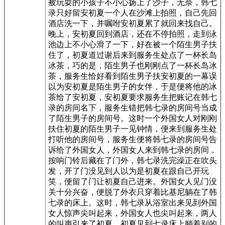
被玩耍的小孩子不小心扬上了沙子，无奈，韩七
录只好留安初夏一个人在沙滩上拍照，自己先回
酒店洗一下，并嘱咐安初夏累了就回来找自己。
晚上，安初夏回到酒店，还在不停拍照，走到泳
池边上不小心滑了一下，好在被一个陌生男子扶
住了，初夏道过谢后来到服务生处点了一杯长岛
冰茶，巧的是，陌生男子也刚刚点了一杯长岛冰
茶，服务生恰好看到陌生男子扶安初夏的一幕误
以为安初夏是陌生男子的女伴，于是便将他的冰
茶给了安初夏，安初夏要求服务生把账记在韩七
录的房间名下，服务生错把韩七录的房间号当成
了陌生男子的房间号。这时一个外国女人对刚刚
扶住初夏的陌生男子一见钟情，便来到服务生处
打听他的房间号，服务生便将韩七录的房间号告
诉给了外国女人，外国女人来到韩七录的房间，
按响门铃后藏在了门外，韩七录洗完澡正在吹头
发，开了门没见到人以为是初夏在跟自己开玩
笑，便留了门让初夏自己进来。外国女人见门没
关十分兴奋，便脱了外衣只穿着比基尼躺在了韩
七录的床上。这时，韩七录从浴室出来见到外国
女人惊声尖叫起来，外国女人也尖叫起来，两人
的叫声引来了初夏，初夏见到七录床上躺着别的