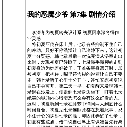
我的恶魔少爷 第7集 剧情介绍
李深冬为初夏转去设计系 初夏因李深冬得作
业灵感
将初夏压倒在床上后，七录有些抑制不住自己
的冲动。只好不停洗澡让自己冷静下来，这让初
夏十分疑惑。韩七录最后一次洗完澡从浴室走出
来时，发现初夏已经睡了，七录蹑手蹑脚的走到
初夏身边为她盖好被子，正准备翻身离开时，却
被初夏一把抱住，嘴里还含糊的说着让自己不要
走，韩七录听了心里十分开心，连忙安慰初夏说
自己不会离开。第二天一早，初夏醒来发现韩七
录躺在沙发上，便走到七录身边坐下，盯着七录
绝美的容颜内心暗暗想怎么会有这么好看的人。
这时，初夏听到七录在睡梦中询问两人到底什么
时候复合。初夏见七录连睡觉都在想着此事，忍
不住开心的揉起七录的脸，却因此弄醒了七录，
初夏有些尴尬，借口说自己早上有课准备先行离