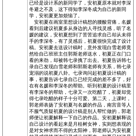
已经是设计系的新同学了，安初夏原本就对李深
冬避之不及，这下得知李深冬成为自己的新同
学，安初夏更加烦恼了。
安初夏在画室里想设计稿想的腰酸背痛，名媛
看到后建议初夏多从身边的人寻找灵感，听了名
媛的建议，安初夏想到了苦苦追求自己却从未得
手的李深冬，有了灵感后，初夏很快完成了设计
稿。安初夏去送设计稿时，意外发现白雪老师竟
然给自己班班主任郭斯老师送水，初夏正在门口
看的来劲，却被韩七录拽了出去。初夏告诉韩七
录自己发现白雪老师和郭斯老师有关系，韩七录
宠溺的说初夏八卦。七录询问起初夏设计稿的
事，初夏告诉七录自己已经完成的差不多了，好
在有名媛和李深冬的帮助。听到初夏的设计稿里
有李深冬的帮助，七录又一次吃醋了，初夏却觉
得七录吃醋的样子十分可爱。第二天，上课时，
郭老师表扬了安初夏与名媛的作品，南宫音等人
不服气质疑初夏的设计稿是别人帮忙做的，郭老
师便让初夏解释一下自己的作品。安初夏解释说
自己设计的看起来是月桂树女神，实则想表现的
是对女神求而不得的太阳神，郭老师认为安初夏