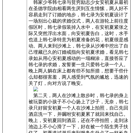
韩家少爷韩七录与贫穷励志少女安初夏从最初
在圣德学院由相看两生厌到互生情愫，两人好不
容易走到了订婚的地步，韩七录为安初夏设计了
一场别出心裁的求婚仪式，两人在游轮上前往度
假区时，韩七录假装掉入水中，在安初夏紧张之
际又突然浮出水面，向安初夏告白，这时，水手
也送上韩七录特意为初夏准备的花，初夏很是感
动。两人来到沙滩上，韩七录从沙滩中挖出了自
己埋藏已久的订婚戒指向安初夏求婚，看见韩七
录如从用心安初夏感动的一塌糊涂，直接答应了
韩七录的求婚，发誓要一生只爱韩七录一个人。
晚上两人躺在床上都有些不知所措，想要干些什
么却都很害羞，两人感受到气氛的尴尬，迅速的
关了灯，向对方说了晚安。
第二天，两人在沙滩上散步时，韩七录的身上
被玩耍的小孩子不小心扬上了沙子，无奈，韩七
录只好留安初夏一个人在沙滩上拍照，自己先回
酒店洗一下，并嘱咐安初夏累了就回来找自己。
晚上，安初夏回到酒店，还在不停拍照，走到泳
池边上不小心滑了一下，好在被一个陌生男子扶
住了，初夏道过谢后来到服务生处点了一杯长岛