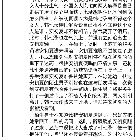
女人十分生气，外国女人慌忙向两人解释是自己
走错了屋子便仓皇而逃，七录想叫住她问问到底
怎么回事，却被初夏误以为是韩七录舍不得这个
女人，韩七录连忙解释说自己根本不知道这个女
人是谁，安初夏却不肯相信，赌气离开了酒店。
此时，韩七录也在气头上，并没有立刻追出去，
安初夏独自一人走在街上，这时一个酒吧的服务
员请安初夏进来喝酒，安初夏推脱不过便走了进
去。不成想服务生对安初夏图谋不轨在初夏的酒
里下了迷药，很快安初夏便喝的不省人事，还将
韩七录送给自己的订婚戒指遗落在了桌子上。服
务生搂着安初夏准备带她离开，在泳池边上扶过
安初夏的陌生男子刚好也在这与朋友喝酒，察觉
到安初夏有危险便出手帮助，陌生男子将服务生
打了一顿后带走了不省人事的安初夏。两人刚刚
离开，韩七录便找来了此地，但却连安初夏的人
影都没看到。
陌生男子不知道该把安初夏送到哪，只好先把
她带回了自己的房间，这时，醉醺醺的安初夏醒
了过来，迷茫中误把此人当成了韩七录，便一把
抱住了他，嘴里还不停说着好想你。这时没能找