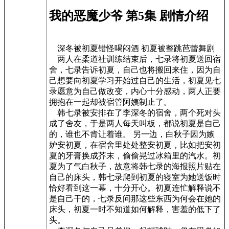
我的恶魔少爷 第5集 剧情介绍
深冬被初夏错怪喝闷酒 初夏被整跳芭蕾舞剧
两人在柔道社训练结束后，七录将初夏送回宿
舍，七录告诉初夏，自己也将搬回来住，因为自
己想要向初夏学习开始过自己的生活，初夏见七
录愿意为自己做改变，内心十分感动，两人正要
拥抱在一起却被宿管阿姨制止了。
韩七录被安排在了李深冬的宿舍，两个死对头
成了舍友，于是两人每天叫板，都说初夏是自己
的，谁也不肯让着谁。 另一边，白秋子因为嫉
妒安初夏，在宿舍里处处整安初夏，比如把安初
夏的牙膏换成芥末，偷偷晃过冰箱里的汽水。初
夏为了气白秋子，故意将韩七录的海报照片贴在
自己的床头，韩七录爬到初夏的寝室为她送饭时
恰好看到这一幕，十分开心。初夏连忙解释说不
是自己干的，七录反问那这些东西为何会在她的
床头，初夏一时不知道如何解释，害羞的低下了
头。