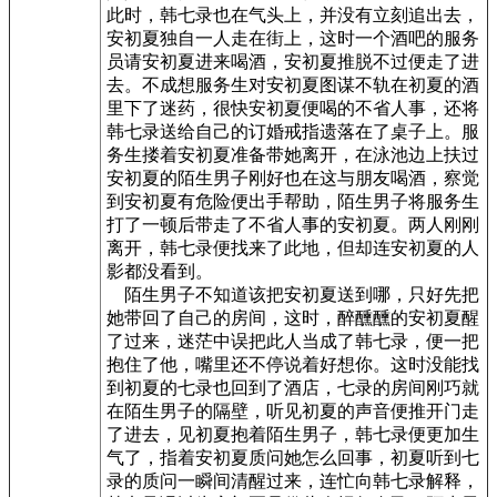
此时，韩七录也在气头上，并没有立刻追出去，
安初夏独自一人走在街上，这时一个酒吧的服务
员请安初夏进来喝酒，安初夏推脱不过便走了进
去。不成想服务生对安初夏图谋不轨在初夏的酒
里下了迷药，很快安初夏便喝的不省人事，还将
韩七录送给自己的订婚戒指遗落在了桌子上。服
务生搂着安初夏准备带她离开，在泳池边上扶过
安初夏的陌生男子刚好也在这与朋友喝酒，察觉
到安初夏有危险便出手帮助，陌生男子将服务生
打了一顿后带走了不省人事的安初夏。两人刚刚
离开，韩七录便找来了此地，但却连安初夏的人
影都没看到。
陌生男子不知道该把安初夏送到哪，只好先把
她带回了自己的房间，这时，醉醺醺的安初夏醒
了过来，迷茫中误把此人当成了韩七录，便一把
抱住了他，嘴里还不停说着好想你。这时没能找
到初夏的七录也回到了酒店，七录的房间刚巧就
在陌生男子的隔壁，听见初夏的声音便推开门走
了进去，见初夏抱着陌生男子，韩七录便更加生
气了，指着安初夏质问她怎么回事，初夏听到七
录的质问一瞬间清醒过来，连忙向韩七录解释，