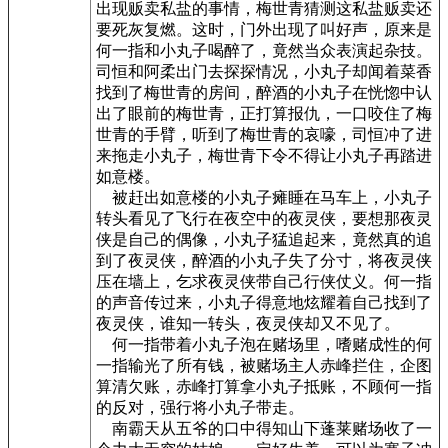
出现贩卖私盐的事情，梅世青猜测这私盐贩卖还
要死灰复燃。这时，门外出现了叫好声，原来是
何一指和小丸子喝醉了，竟然当众表演起杂技。
司恒和阿柔出门去探探情况，小丸子却闻着菜香
找到了梅世青的房间，醉酒的小丸子在恍惚中认
出了眼前的梅世青，正打算报仇，一口咬住了梅
世青的手臂，听到了梅世青的哀嚎，司恒冲了进
来拖走小丸子，梅世青下令不得让小丸子再踏进
如意楼。
被赶出如意楼的小丸子瘫睡在马车上，小丸子
转头看见了飞行在夜空中的夜灵侠，要想那夜灵
侠是自己的偶像，小丸子猛追起来，竟然真的追
到了夜灵侠，醉酒的小丸子失了分寸，将夜灵侠
压在墙上，乞求夜灵侠带自己行侠仗义。何一指
的声音传过来，小丸子得意地炫耀着自己找到了
夜灵侠，谁知一转头，夜灵侠却又不见了。
何一指带着小丸子泡在赌场里，嗜赌成性的何
一指输光了所有钱，被赌场主人赤峰拦住，企图
算清欠账，赤峰打算拿小丸子抵账，不顾何一指
的反对，强行将小丸子带走。
南霸天从五爷的口中得知山下蓬莱赌场收了一