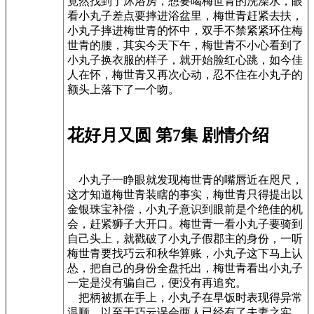
竟然找到了沐浴房，想要喝梅世青的洗澡水，眼
看小丸子差点要摔进浴盆里，梅世青赶紧去扶，
小丸子摔进梅世青的怀中，双手不禁紧紧环住梅
世青的腰，其实今天下午，梅世青不小心看到了
小丸子换衣服的样子，就开始脸红心跳，如今佳
人在怀，梅世青又再次心动，忍不住在小丸子的
额头上落下了一个吻。
花好月又圆 第7集 剧情介绍
小丸子一睁眼就发现梅世青的嘴唇近在咫尺，
这才知道梅世青装瞎的事实，梅世青只得提出以
金银珠宝补偿，小丸子意识到眼前是个绝佳的机
会，赶紧狮子大开口。梅世青一看小丸子要骑到
自己头上，就戳破了小丸子假郡主的身份，一听
梅世青要找巧云和秋华算账，小丸子这下马上认
怂，把自己的身份全盘托出，梅世青看出小丸子
一定是没有骗自己，便没有再追究。
把柄被抓在手上，小丸子在早饭时表现得异常
温顺，以至于巧云误会两人已经有了夫妻之实。