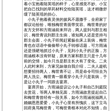
着小宝抱着陆英瑶的样子，心里感觉不妙。小宝
把自己找到的草药材料交给陆英瑶，这才稍微舒
缓了陆英瑶的担心。
小丸子抱着夜灵侠的披风不愿撒手，全府家丁
都议论纷纷，唯独梅世青面带笑容。梅世青的好
友方文怀和方雨涵前来拜访，两人提到与郡主相
识，梅世青说到郡主生病，谁知两人还是坚持与
郡主会面，小丸子听闻赶紧躲在床上装病，梅世
青也在话语中偷偷帮小丸子转移话题，可方雨涵
还是强硬地抓过小丸子，见到小丸子的正脸，方
雨涵根本没有怀疑，原来方家和郡主只是十几年
前的交情，如今只当是郡主长大有了变化。二夫
人此时来到，方家兄妹做自我介绍，二夫人趁机
想要招待两人，梅世青不让，而是命令司恒去为
两人洗尘。梅世青一眼看穿小丸子只是装病，于
是让小丸子一同跟去宴席。
宴席开始，方雨涵提议让小丸子和自己到庭院
去赏花，等两人单独见面，方雨涵故意提起自己
和梅世青曾经有一段关系，如今方雨涵祝福两人
婚姻恩恩爱爱，小丸子心里有所愧疚，这下立马
回府臭骂梅世青，可梅世青根本对此不知情，自