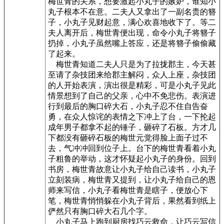
梅世青的关系，想要激起小丸子的嫉妒，谁知小
丸子根本不在意。二夫人又拿出了一副名贵的簪
子，小丸子见财起意，满心欢喜地收下了。等二
夫人离开后，梅世青便出现，命令小丸子将簪子
扔掉，小丸子虽然嘴上答应，还是将簪子偷偷藏
了起来。
梅世青知道二夫人只是为了拉拢郡主，今天甚
至请了杂技团来给郡主解闷，众人上座，杂技团
的人开始表演，演出很是精彩，可是小丸子见此
情景想到了自己的父亲，心中不免悲伤。表演进
行到最后的胸口碎大石，小丸子忍不住自告奋
勇，在众人惊诧的表情之下冲上了台，一下抡起
成年男子都拿不起的锤子，砸碎了石板。方才几
下都没有砸碎石板的梅世元觉得脸上面子过不
去，气冲冲回到位子上。台下的梅世青看着小丸
子粗鲁的举动，这才怀疑起小丸子的身份。回到
书房，梅世青故意让小丸子给自己读书，小丸子
立刻装病，梅世青又提到，让小丸子给自己的恩
师来写信，小丸子看梅世青是瞎子，便放心下
笔，梅世青悄悄躲在小丸子背后，果然看到纸上
俨然只有胸口碎大石几个字。
小丸子马上跑到厨房找巧云救命，让巧云写信