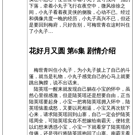
下落，牵着小丸子飞行在夜空中，微风徐徐之
间，小丸子看着夜灵侠的侧脸，心动不已。经过
和偶像共度一晚的经历，小丸子高兴不已，但还
是要回到梅府，只好告别，可梅世青在这时叫住
了小丸子…
花好月又圆 第6集 剧情介绍
梅世青叫住小丸子，为小丸子披上了自己的斗
篷，就当是礼物，小丸子感觉自己的心马上就要
跳出胸膛，说不出话来。
陆英瑶一醒来就发现自己躺在小宝的怀中，虽
然心里很感激，但是陆英瑶还是想要自由，正当
陆英瑶要起身，小宝一把将陆英瑶拥入怀中，陆
英瑶恼羞成怒，又要以死相逼，小宝又再次软下
心来，请求陆英瑶回到山寨，自己一定会护陆英
瑶周全，可陆英瑶实在不想嫁给南霸天，便转意
以幻想来诱惑小宝，小宝一下就看穿了陆英瑶的
伎俩，还是强行将陆英瑶抱回了山寨。南霸天看