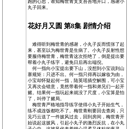
跑的心思，谁知梅世青支支吾吾地开口，感谢小
丸子回来。
花好月又圆 第8集 剧情介绍
难得听到梅世青的感谢，小丸子反而慌张了起
来，甚至以为梅世青是生病了。小丸子反射性想
要服侍梅世青，梅世青这次拒绝了，倒是提出要
帮着小丸子练字，避免日后再出端倪。
何一指向小宝提出要下山，没想到小宝说到山
寨规矩：只进不出。何一指只得再以嫁妆为由，
小宝却怀疑起何一指，陆英瑶插空解围，可小宝
又再次会错意，竟然带着何一指和弟兄们一起开
赌。结果何一指玩起来就没了尺度，小宝算是怕
了，叫停了赌局。
梅世青严格地指导练字使得小丸子开始生气，
练不成连饭都吃不了。梅世青刚要回去查岗，只
见巧云送了一件披风过去，回到房间，梅世青开
始说起这披风，引起小丸子的激烈反抗，在小丸
子心中，这披风代表着细心温柔又体贴的夜灵