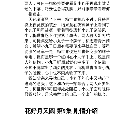
两人，可何一指坚持要先看见小丸子再说出陆英
瑶的下落，巧云也急得跳脚，只能眼睁睁看着何
一指逃走。
天色渐渐黑了下来，梅世青担心不过，只得再
换上夜灵侠的装扮，结果竟在夜宵摊子上看到了
小丸子和司徒凛，看着司徒凛和小丸子谈笑风
生，梅世青忍不住捏紧了拳头。两人聊天即将结
束，司徒凛交给小丸子一个牌子，标志着青州商
会，希望小丸子日后有需要便来寻找自己，等司
徒凛的马车一走，梅世青便把那青州商会的牌子
拿走，反而是绑一个红绳在小丸子手上，说是两
人的信物，小丸子听后感觉心中多了一个依靠，
不知不觉露出了灿烂的笑容，而梅世青看着小丸
子的脸庞，心中也不禁柔软了下来。
得知父亲来寻找自己，小丸子的心中又动起了
逃跑的念头，这下和巧云一拍即合，两人正要出
门，梅世青和司恒却处处阻拦，小丸子面对阻碍
只得服软，只求梅世青给自己一个出门的机会。
花好月又圆 第9集 剧情介绍