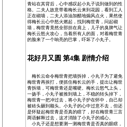
青站在其背后，心中感叹起小丸子说到做到的性
格。二夫人故意带着梅长云来到花园，看到工人
正在砌墙，二夫人添油加醋地煽风点火，果然使
得梅长云心中怒火燃起，找到梅世青，问起砌
墙，梅世青竟然全部担在肩上，儿子的臭脾气让
梅长云怒火攻心，当着所有人的面，对着梅世青
的脸来了一个响亮的巴掌，吓坏了小丸子。
花好月又圆 第4集 剧情介绍
梅长云命令梅世青把墙拆掉，小丸子为了避免
梅世青再挨打，便抓住梅长云的手，提出让梅世
青拆墙，可梅世青还是嘴硬。梅长云怒气上头，
一扬手，小丸子被推到墙上，不稳的转头掉下，
梅世青一把冲过去，将小丸子护在怀中，自己却
被砖头砸到额头。小丸子的心中过意不去，但还
是怀疑起梅世青是否真的瞎了，好在梅世青三言
两语解释过去，这才消除了小丸子的戒心。
小丸子还是想要测一测梅世青是否真的眼瞎，