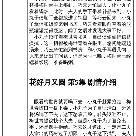
替换梅世青手上那封。巧云赶忙回去，让小丸子
看着锅炉，此时二夫人的手下带着补品来到，小
丸子便顺手全都放进了锅里。等巧云回来，小丸
子拿信和饭菜来到书房，巧云看着眼前空着的瓶
瓶罐罐觉得疑惑，闻了之后才发现大事不好。
小丸子招呼着梅世青喝粥，自己便偷偷把信替
换掉，这一切都被梅世青看在眼里。悠闲地端起
汤来，巧云急忙跑到书房，和小丸子耳语几句，
原来是汤出了问题，但是为时已晚，梅世青已经
端着饭碗，准备喝粥。
花好月又圆 第5集 剧情介绍
眼看梅世青就要喝下去，小丸子赶紧抢走，梅
世青随口一提下毒，小丸子为了自证清白，赶紧
将汤喝了下去，这下愁眉苦脸，转头呕吐不止。
梅世青提议找个大夫，但是小丸子为了避免出
事，还是摆手拒绝。巧云这才道出，一定是二夫
人拿出的药材过了期限，小丸子这下找到二夫人