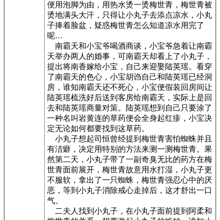
便用泡脚为由，用热水烫一烫梅世青，梅世青被
烫地满头大汗，只得让小丸子去添点凉水，小丸
子捧着脸盆，疑惑梅世青怎么知道凉水用完了
呢…
南霸天和小宝爷喝酒商谈，小宝爷急着让南霸
天举办两人的婚事，可南霸天却看上了小丸子，
提出将南香嫁给小宝，自己来迎娶陆英瑶。看穿
了南霸天的色心，小宝胡诌自己和陆英瑶已经洞
房，谁知南霸天还不死心，小宝便假装回房间让
陆英瑶梳洗好后送到客房给南霸天，实际上是回
去和陆英瑶商量对策。陆英瑶想到自己只要涂了
一种名叫岩黄连的草药便会全身起红疹，小宝决
定无论如何都要找到这草药。
小丸子想起司恒曾经提到梅世青害怕蜘蛛并且
有洁癖，决定用特别的方法来测一测梅世青。果
然第二天，小丸子带了一副奇臭无比的药方在梅
世青面前展开，梅世青故意用水打湿，小丸子更
不服软，拿出了一只蜘蛛，梅世青强忍心中的厌
恶，等到小丸子消除戒心走掉后，这才舒出一口
气。
二夫人找到小丸子，在小丸子面前提到阿柔和