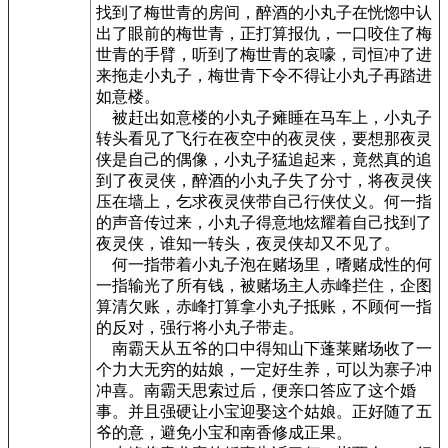
找到了梅世青的房间，醉酒的小丸子在恍惚中认
出了眼前的梅世青，正打算报仇，一口咬住了梅
世青的手臂，听到了梅世青的哀嚎，司恒冲了进
来拖走小丸子，梅世青下令不得让小丸子再踏进
如意楼。
被赶出如意楼的小丸子瘫睡在马车上，小丸子
转头看见了飞行在夜空中的夜灵侠，要想那夜灵
侠是自己的偶像，小丸子猛追起来，竟然真的追
到了夜灵侠，醉酒的小丸子失了分寸，将夜灵侠
压在墙上，乞求夜灵侠带自己行侠仗义。何一指
的声音传过来，小丸子得意地炫耀着自己找到了
夜灵侠，谁知一转头，夜灵侠却又不见了。
何一指带着小丸子泡在赌场里，嗜赌成性的何
一指输光了所有钱，被赌场主人赤峰拦住，企图
算清欠账，赤峰打算拿小丸子抵账，不顾何一指
的反对，强行将小丸子带走。
南霸天从五爷的口中得知山下蓬莱赌场收了一
个力大无穷的姑娘，一定好生养，可以为寨子冲
冲喜。南霸天思索过后，便亲口答应了这个婚
事。并且强硬让小宝迎娶这个姑娘。正好随了五
爷的意，避免小宝和南香修成正果。