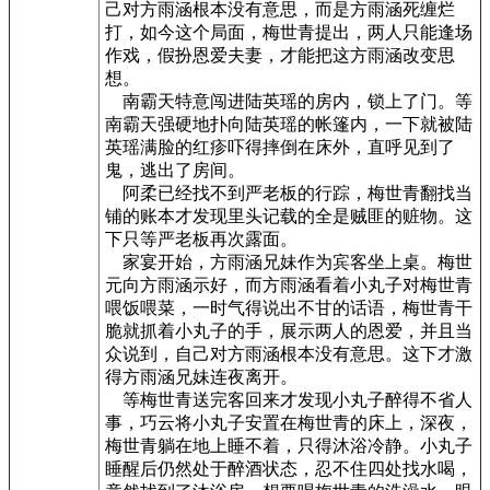
己对方雨涵根本没有意思，而是方雨涵死缠烂
打，如今这个局面，梅世青提出，两人只能逢场
作戏，假扮恩爱夫妻，才能把这方雨涵改变思
想。
南霸天特意闯进陆英瑶的房内，锁上了门。等
南霸天强硬地扑向陆英瑶的帐篷内，一下就被陆
英瑶满脸的红疹吓得摔倒在床外，直呼见到了
鬼，逃出了房间。
阿柔已经找不到严老板的行踪，梅世青翻找当
铺的账本才发现里头记载的全是贼匪的赃物。这
下只等严老板再次露面。
家宴开始，方雨涵兄妹作为宾客坐上桌。梅世
元向方雨涵示好，而方雨涵看着小丸子对梅世青
喂饭喂菜，一时气得说出不甘的话语，梅世青干
脆就抓着小丸子的手，展示两人的恩爱，并且当
众说到，自己对方雨涵根本没有意思。这下才激
得方雨涵兄妹连夜离开。
等梅世青送完客回来才发现小丸子醉得不省人
事，巧云将小丸子安置在梅世青的床上，深夜，
梅世青躺在地上睡不着，只得沐浴冷静。小丸子
睡醒后仍然处于醉酒状态，忍不住四处找水喝，