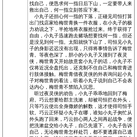
找自己，便恳求何一指日后下山，一定要带人来
救出自己，何一指立刻答应下来。
小丸子还担心何一指的下落，正碰见司恒打算
出门找店家给梅世青换一件衣服，在小丸子的极
力劝说之下，半抢地将衣服抢过来。终于获得了
自由，小丸子迅速跑去赌场想要找何一指，但还
是没见到何一指。太阳就快下山了，司恒见小丸
子的身影迟迟没有出现，只得将事情告诉了梅世
青。等夜色深了，胆小的小丸子又撞到了夜灵
侠，梅世青又开始故意套小丸子的话，小丸子不
仅将近况全盘托出，还克制不住自己和梅世青进
行肢体接触。梅世青借夜灵侠的外表询问起小丸
子对梅世青的看法，听着小丸子说到自己不会表
达内心，梅世青不禁陷入沉思。
听过夜灵侠的劝告，小丸子乖乖地回到了梅
府。巧云想要给郡主洗漱，却被司恒拦在外头，
只等巧云使出全身撒娇的解数，这才使得司恒手
软。巧云正怀疑小丸子在哪，谁知小丸子匆忙从
外头跑了回来，巧云担心两人之间再起战争，便
把洗漱盆交给小丸子，自己先退下。小丸子告诉
自己，无论梅世青怎样处罚，都不要透露自己逃