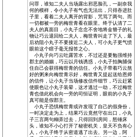
问罪，谁知二夫人当场露出邪恶脸孔，一副奈我
何的模样，令小丸子有气也无法出，只得吞进肚
子里，看着二夫人离开的背影，咒骂了两句。而
一切都被一旁的梅世青看在眼里。终于认清了二
夫人的真面目，小丸子念念不舍地将金簪子的礼
物让巧云退回给二夫人，梅世青叫走了下人，最
后劝阻小丸子不要接近二夫人，可小丸子更气愤
眼前这个瞎子毫无报答之心。
小丸子向巧云吐露苦水，不过还是要勉强维持
郡主的婚姻，巧云以月钱诱惑，小丸子拍胸脯保
住自己会获得梅世青的信任。小丸子带着巧云熬
好的粥来向梅世青示好，梅世青又提起送给恩师
的信件，让小丸子当场修改信件细节，巧云赶紧
使眼色让小丸子装晕，这才逃过一劫，不过梅世
青也借此机会向一旁的司恒证明，眼前的小丸子
真可能是假郡主。
小丸子恐惧梅世青或许发现了自己的假身份，
一时决定走为上，结果巧云竟然守在出口，小丸
子三言两句糊弄过去，只得回到房间，怒锤床
头，谁知不小心打开了秘密机关，皇天不负有心
人，小丸子终于从密道逃了出去。另一边，阿