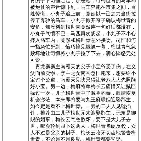
青的手下司恒赶走了那恶霸，可梅世青的马车却
被炮仗的声音惊吓到，马车奔跑在市集之间，百
姓惊慌，小丸子追上前，竟然以一己之力当街拉
停了奔驰的马车，小丸子掀开帘子确认梅世青的
安危，却没料到梅世青竟然连一句好话都没有，
小丸子气愤不已，马匹再次扬起，小丸子不小心
摔入马车内，竟然和梅世青意外接吻。司恒和何
一指急忙赶到，恰巧撞见尴尬一幕，梅世青气急
败坏地让司恒将小丸子拉了下去，满心恼怒无处
可说。
青龙寨寨主南霸天的义子小宝爷受了伤，在义
父面前卖惨，寨主之女南香急忙跑来，想要给小
宝讨个公道，南霸天见状只得让老六大大先照顾
好小宝。另一边，梅府将军梅长云痛惜又让贼匪
躲过一次，儿子梅世青中了贼匪的毒，眼睛恢复
机会渺茫，本来即将要与九王府联姻迎娶郡主，
如今定是看不上梅世青。一旁的二夫人见缝插
针，推荐由二儿子梅世元来迎娶郡主，无奈是御
赐的婚事，梅长云气急败坏，要不是大儿子去
世，哪会轮到眼下这两人，梅世青嘴硬反驳，众
人不过是父亲的棋子。梅长云咬牙切齿地警告梅
世青，不论是不是良配，梅世青都要迎娶。