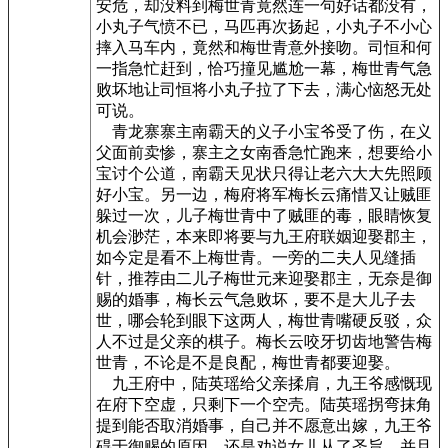
安危，却没料到梅世青竟然连一句好话都没有，
小丸子气愤不已，马匹再次扬起，小丸子不小心
摔入马车内，竟然和梅世青意外接吻。司恒和何
一指急忙赶到，恰巧撞见尴尬一幕，梅世青气急
败坏地让司恒将小丸子拉了下去，满心恼怒无处
可说。
青龙寨寨主南霸天的义子小宝爷受了伤，在义
父面前卖惨，寨主之女南香急忙跑来，想要给小
宝讨个公道，南霸天见状只得让老六大大先照顾
好小宝。另一边，梅府将军梅长云痛惜又让贼匪
躲过一次，儿子梅世青中了贼匪的毒，眼睛恢复
机会渺茫，本来即将要与九王府联姻迎娶郡主，
如今定是看不上梅世青。一旁的二夫人见缝插
针，推荐由二儿子梅世元来迎娶郡主，无奈是御
赐的婚事，梅长云气急败坏，要不是大儿子去
世，哪会轮到眼下这两人，梅世青嘴硬反驳，众
人不过是父亲的棋子。梅长云咬牙切齿地警告梅
世青，不论是不是良配，梅世青都要迎娶。
九王府中，陆英瑶给父亲揉肩，九王爷感慨现
在府下空虚，只剩下一个空壳。陆英瑶拐弯抹角
提到能否取消婚事，自己并不愿意出嫁，九王爷
碍于御赐的原因，还是劝说女儿从了圣旨，并且