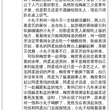
让下人巧云看好郡主。虽然听说梅家三少是青年
才俊，但是郡主还是不愿嫁给陌生人，现在只得
趴在桌上叹气。
小丸子和何一指今天一文钱都没赚到，两人扛
着卖艺的家伙，走在街上，如意楼的香味吸引到
饥肠辘辘的小丸子，但那是富贵人家能吃上饭的
地方，看着闺女只敢闻闻味道的模样，何一指咬
牙决定带着闺女进去吃一个糖醋排骨。歌姬表演
开始，著名的阿柔姑娘在舞台上翩翩起舞，美丽
又优雅，小丸子羡慕不已，甚至开始学起样来。
司恒和梅世青一起用饭，梅世青还挂念着青龙
寨的余孽。阿柔走进房间，要不是梅世青带自己
来到如意楼，阿柔或许还只是一介卖艺之人。听
见阿柔急切的声音，梅世青干脆摘下眼罩，自己
并没有失明，而是为了躲避婚事之举。梅世青问
起让阿柔查找的线索，阿柔这才说道，自己发现
了一处藏匿私盐的地方，青州已经十几年来没有
出现贩卖私盐的事情，梅世青猜测这私盐贩卖还
要死灰复燃。这时，门外出现了叫好声，原来是
何一指和小丸子喝醉了，竟然当众表演起杂技。
司恒和阿柔出门去探探情况，小丸子却闻着菜香