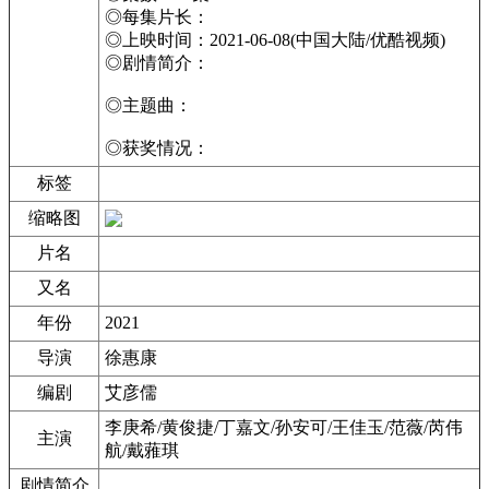
◎每集片长：
◎上映时间：2021-06-08(中国大陆/优酷视频)
◎剧情简介：
◎主题曲：
◎获奖情况：
标签
缩略图
片名
又名
年份
2021
导演
徐惠康
编剧
艾彦儒
李庚希/黄俊捷/丁嘉文/孙安可/王佳玉/范薇/芮伟
主演
航/戴蕥琪
剧情简介