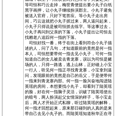
等司恒和巧云走掉，梅世青便提出要小丸子白纸
黑字画押，让小丸子继续扮演郡主。小丸子避免
被送入官府，只好下笔答应。等小丸子走出房
间，巧云这就把小丸子抓过来，两人逼问起来，
小丸子只得说是被司恒抓去练字。等这事过去，
小丸子再问到父亲的下落，小丸子提出让司恒去
找赖老八追踪何一指的下落。
司恒好找一番，终于在街上看到符合小丸子描
述的人，问了几句，才知道眼前的竟然是何一指
本人，司恒想要带何一指去见小丸子，可何一指
知道自己的女儿被卖去青龙寨，误以为司恒是赌
场的人，只得一路逃，逃上山林，正好碰上小宝
一行人，听见何一指正寻找青龙寨，小宝拿到逼
问，发现眼前的竟然是自己的岳父，于是便带何
一指来到青龙寨内部。何一指一脸兴奋地闯进陆
英瑶的房间，本想要找小丸子，却看到了陆英瑶
的脸，好在何一指脑子灵活，识破了陆英瑶使出
的暗号，两人扮演起父女情深的样子，等小宝走
后，两人才开始正式私聊，听过陆英瑶的解释，
何一指才回想起来，原来那日碰到的人真的是来
带自己去见小丸子的。而陆英瑶知道秋华正在寻