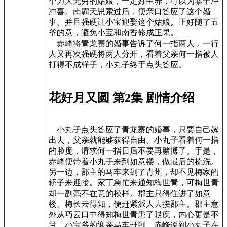
个力大无穷的姑娘，一定好生养，可以为寨子冲
冲喜。南霸天思索过后，便亲口答应了这个婚
事。并且强硬让小宝迎娶这个姑娘。正好随了五
爷的意，避免小宝和南香修成正果。
赤峰将青龙寨的婚事告诉了何一指两人，一行
人又再次强硬将两人分开，看着父亲何一指被人
打得不成样子，小丸子终于点头答应。
花好月又圆 第2集 剧情介绍
小丸子点头答应了青龙寨的婚事，只要自己嫁
出去，父亲就能够获得自由。小丸子看着何一指
的脸庞，请求何一指日后不要再赌博了。于是，
赤峰便带着小丸子来到如意楼，做最后的梳洗。
另一边，郡主的马车来到了青州，却不见梅家的
轿子来迎接。家丁急忙来通知梅世青，可梅世青
却一副毫不在意的模样。郡主只得住进了如意
楼。梅长云得知，便赶紧派人去接郡主。郡主意
外从巧云口中得知梅世青患了眼疾，内心更是不
甘。小宝爷的迎亲马车赶到，赤峰说到小丸子在