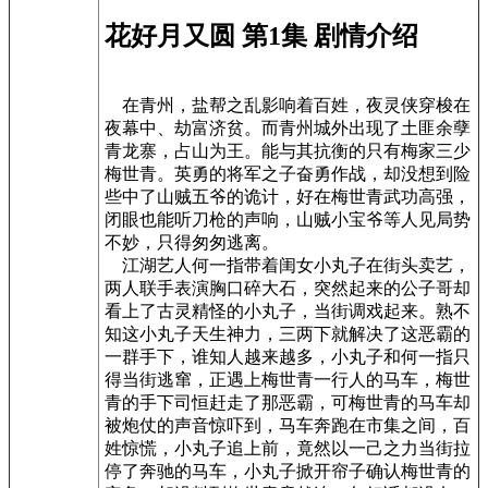
花好月又圆 第1集 剧情介绍
在青州，盐帮之乱影响着百姓，夜灵侠穿梭在
夜幕中、劫富济贫。而青州城外出现了土匪余孽
青龙寨，占山为王。能与其抗衡的只有梅家三少
梅世青。英勇的将军之子奋勇作战，却没想到险
些中了山贼五爷的诡计，好在梅世青武功高强，
闭眼也能听刀枪的声响，山贼小宝爷等人见局势
不妙，只得匆匆逃离。
江湖艺人何一指带着闺女小丸子在街头卖艺，
两人联手表演胸口碎大石，突然起来的公子哥却
看上了古灵精怪的小丸子，当街调戏起来。熟不
知这小丸子天生神力，三两下就解决了这恶霸的
一群手下，谁知人越来越多，小丸子和何一指只
得当街逃窜，正遇上梅世青一行人的马车，梅世
青的手下司恒赶走了那恶霸，可梅世青的马车却
被炮仗的声音惊吓到，马车奔跑在市集之间，百
姓惊慌，小丸子追上前，竟然以一己之力当街拉
停了奔驰的马车，小丸子掀开帘子确认梅世青的