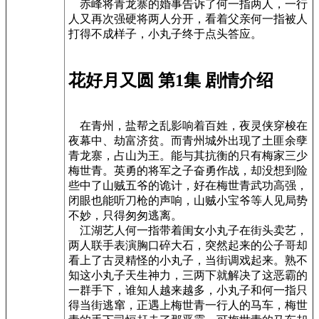
赤峰将青龙寨的婚事告诉了何一指两人，一行
人又再次强硬将两人分开，看着父亲何一指被人
打得不成样子，小丸子终于点头答应。
花好月又圆 第1集 剧情介绍
在青州，盐帮之乱影响着百姓，夜灵侠穿梭在
夜幕中、劫富济贫。而青州城外出现了土匪余孽
青龙寨，占山为王。能与其抗衡的只有梅家三少
梅世青。英勇的将军之子奋勇作战，却没想到险
些中了山贼五爷的诡计，好在梅世青武功高强，
闭眼也能听刀枪的声响，山贼小宝爷等人见局势
不妙，只得匆匆逃离。
江湖艺人何一指带着闺女小丸子在街头卖艺，
两人联手表演胸口碎大石，突然起来的公子哥却
看上了古灵精怪的小丸子，当街调戏起来。熟不
知这小丸子天生神力，三两下就解决了这恶霸的
一群手下，谁知人越来越多，小丸子和何一指只
得当街逃窜，正遇上梅世青一行人的马车，梅世