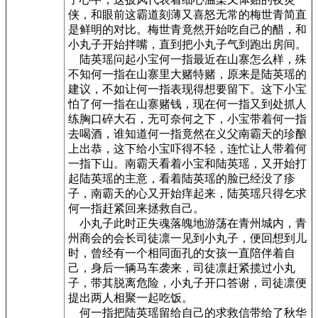
侠，和眼前这霸道刻薄又喜怒无常的梅世青简直
是鲜明的对比。梅世青竟然开始吃自己的醋，和
小丸子开始拌嘴，直到把小丸子气到跑出房间。
陆英瑶问起小宝何一指最近在山寨怎么样，殊
不知何一指在山寨里大赌特赌，原来是陆英瑶的
建议，不如让何一指表现得想要留下。这下小宝
怕了何一指在山寨赌钱，现在何一指又到处抓人
练胸口碎大石，无可奈何之下，小宝带着何一指
去喝酒，谁知道何一指竟然在义父南霸天的珍酿
上出恭，这下给小宝吓得不轻，连忙让人带着何
一指下山。南霸天看着小宝和陆英瑶，又开始打
起陆英瑶的主意，看着陆英瑶的脸已经没了疹
子，南霸天的心又开始痒起来，陆英瑶只得乞求
何一指赶紧回来拯救自己。
小丸子此时正失魂落魄地游荡在青州城内，青
州商会的会长司徒凛一见到小丸子，便回想到儿
时，曾经有一个相同面孔的女孩一直陪伴着自
己，身后一辆马车袭来，司徒凛赶紧揽过小丸
子，带其脱离危险，小丸子开口答谢，司徒凛便
提出两人相聚一起吃饭。
何一指把陆英瑶留给自己的求救信带给了秋华