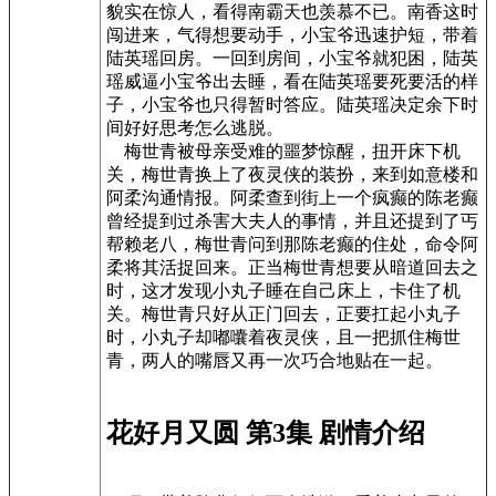
貌实在惊人，看得南霸天也羡慕不已。南香这时
闯进来，气得想要动手，小宝爷迅速护短，带着
陆英瑶回房。一回到房间，小宝爷就犯困，陆英
瑶威逼小宝爷出去睡，看在陆英瑶要死要活的样
子，小宝爷也只得暂时答应。陆英瑶决定余下时
间好好思考怎么逃脱。
梅世青被母亲受难的噩梦惊醒，扭开床下机
关，梅世青换上了夜灵侠的装扮，来到如意楼和
阿柔沟通情报。阿柔查到街上一个疯癫的陈老癫
曾经提到过杀害大夫人的事情，并且还提到了丐
帮赖老八，梅世青问到那陈老癫的住处，命令阿
柔将其活捉回来。正当梅世青想要从暗道回去之
时，这才发现小丸子睡在自己床上，卡住了机
关。梅世青只好从正门回去，正要扛起小丸子
时，小丸子却嘟囔着夜灵侠，且一把抓住梅世
青，两人的嘴唇又再一次巧合地贴在一起。
花好月又圆 第3集 剧情介绍