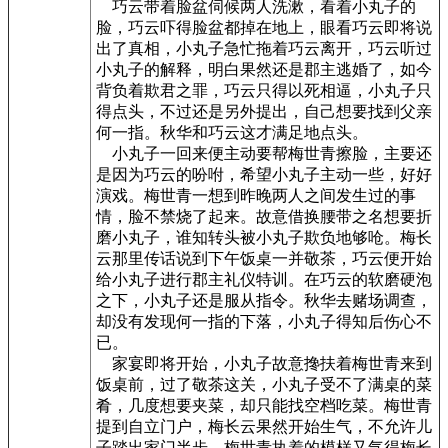
巧云带着脸盆伺候两人洗漱，看着小丸子的
脸，巧云吓得脸盆都掉在地上，眼看巧云即将说
出了真相，小丸子急忙拖着巧云离开，巧云听过
小丸子的解释，明白果然还是郡主逃婚了，如今
背负着欺君之罪，巧云只得以死相逼，小丸子只
得点头，不过还是另外提出，自己想要找到父亲
何一指。秋华和巧云这才满足地点头。
小丸子一回来便主动要帮梅世青擦脸，主要还
是因为巧云的吩咐，希望小丸子主动一些，好好
演戏。梅世青一想到昨晚两人之间发生过的事
情，脸不禁烧了起来。故意借换腰带之名想要折
磨小丸子，谁知转头被小丸子欺负地够呛。梅长
云那里传话说到下午饭桌一并敬茶，巧云便开始
给小丸子进行郡主礼仪特训。在巧云的软磨硬泡
之下，小丸子还是服从指令。秋华去赌场调查，
却没有发现何一指的下落，小丸子得知后伤心不
已。
家宴即将开始，小丸子故意搀扶着梅世青来到
饭桌前，过了敬茶这关，小丸子受不了满桌的菜
肴，几度想要夹菜，却只能找空档吃菜。梅世青
提到自立门户，梅长云果然开始生气，不允许儿
子踏出家门半步，梅世青执着的模样又气得梅长