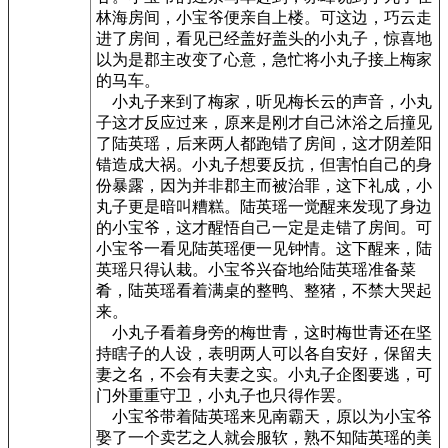
林海房间，小宝爷便亲自上楼。可这边，巧云走
进了房间，看见已经盖好盖头的小丸子，惊喜地
以为是郡主改变了心意，急忙将小丸子接上梅家
的马车。
小丸子来到了梅家，听见梅长云的声音，小丸
子这才反应过来，原来是刚才自己沐浴之后撞见
了陆英瑶，后来两人都跑错了房间，这才阴差阳
错造成大祸。小丸子想要反抗，但害怕自己的身
份暴露，因为并非郡主而被治罪，这下礼成，小
丸子更是暗叫糟糕。陆英瑶一觉醒来发现了身边
的小宝爷，这才醒悟自己一定是走错了房间。可
小宝爷一看见陆英瑶便一见钟情。这下醒来，陆
英瑶只得认栽。小宝爷兴奋地给陆英瑶准备菜
肴，陆英瑶看着满桌的整鸭、整猪，不禁大哭起
来。
小丸子看着身旁的梅世青，这时梅世青还在坚
持瞎子的人设，表明两人可以各自安好，保留夫
妻之名，不会有夫妻之实。小丸子企图要逃，可
门外重重守卫，小丸子也只得作罢。
小宝爷带着陆英瑶来见南霸天，原以为小宝爷
娶了一个卖艺之人就会服软，熟不知陆英瑶的美