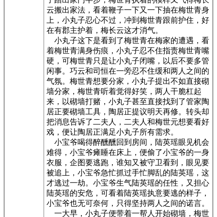
云搬出家法，看着鞭子一下又一下抽在梅世青身
上，小丸子忍心不过，冲到梅世青跟前护住，好
在有郡主护着，梅长云这才消气。
小丸子这下是看到了梅世青在梅家的遭遇，看
着梅世青满身伤痕，小丸子忍不住指责梅世青嘴
硬，可梅世青只是让小丸子闭嘴，以后不要多管
闲事。巧云和司恒在一旁忍不住缓和两人之间的
气氛。梅世青想要分家，小丸子提出不如直接砌
墙分家，梅世青听着觉得好笑，两人干脆杠起
来，以砌墙打赌，小丸子甚至直接找到了管家陶
居正要砌墙工具，陶居正提议明天再修。转头却
把消息告诉了二夫人，二夫人和梅世元想要看好
戏，便让陶居正满足小丸子所有需求。
小宝爷喝得醉醺醺回到房间，陆英瑶眼见机会
难得，小宝爷瘫睡在床上，便偷了小宝爷的一身
衣服，企图要逃跑，谁知又被守卫看到，眼见要
被追上，小宝爷急忙抓过手忙脚乱的陆英瑶，这
才逃过一劫。小宝爷生气陆英瑶的任性，又担心
陆英瑶的安危，可看着陆英瑶执意要逃的样子，
小宝爷也无可奈何，只得坚持两人之间的诺言。
一大早，小丸子便带着一帮人开始砌墙，梅世