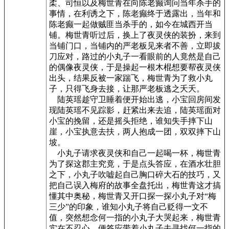
柔、司恒以及梅世青在向陈老癫询问当年杀手的
事情，在利诱之下，陈老癫终于透露出，当年和
陈老癫一起做贼匪当杀手的，如今在城西开当
铺。梅世青听过后，换上了夜灵侠的装扮，来到
当铺门口，当铺内的严老板见来者不善，立即拔
刀应对，路过的小丸子一看眼前的人竟然是自己
的偶像夜灵侠，于是操起一根木棍想要帮夜灵侠
出头，结果反被一家踹飞，梅世青为了救小丸
子，只得飞身去接，让那严老板逃之夭夭。
陆英瑶趁守卫睡着便开始出逃，小宝回房间发
现陆英瑶不见踪影，赶紧出来去追，陆英瑶面对
小宝的挽留，还是摇头拒绝，谁知失手摔下山
崖，小宝执意去扶，两人抱成一团，双双摔下山
坡。
小丸子请求夜灵侠和自己一起喝一杯，梅世青
为了探这郡主究竟，于是点头答应，在酒水壮胆
之下，小丸子吹嘘起自己胸口碎大石的技巧，又
把自己误入梅府的故事全盘托出，梅世青这才搞
懂其中奥秘，梅世青又开口探一探小丸子对“梅
三少”的印象，谁知小丸子将自己贬得一文不
值，突然想念何一指的小丸子大哭起来，梅世青
实在不忍心，便答应带着小丸子去寻找何一指的