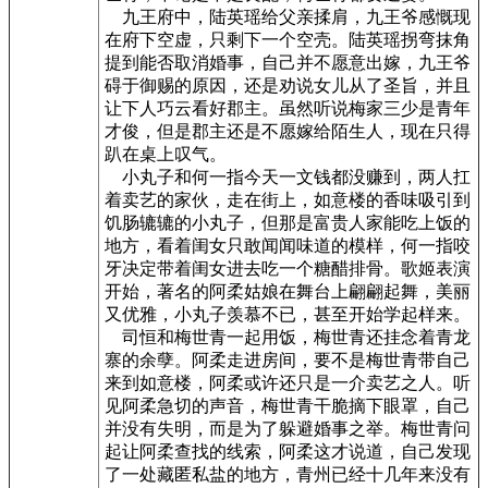
九王府中，陆英瑶给父亲揉肩，九王爷感慨现
在府下空虚，只剩下一个空壳。陆英瑶拐弯抹角
提到能否取消婚事，自己并不愿意出嫁，九王爷
碍于御赐的原因，还是劝说女儿从了圣旨，并且
让下人巧云看好郡主。虽然听说梅家三少是青年
才俊，但是郡主还是不愿嫁给陌生人，现在只得
趴在桌上叹气。
小丸子和何一指今天一文钱都没赚到，两人扛
着卖艺的家伙，走在街上，如意楼的香味吸引到
饥肠辘辘的小丸子，但那是富贵人家能吃上饭的
地方，看着闺女只敢闻闻味道的模样，何一指咬
牙决定带着闺女进去吃一个糖醋排骨。歌姬表演
开始，著名的阿柔姑娘在舞台上翩翩起舞，美丽
又优雅，小丸子羡慕不已，甚至开始学起样来。
司恒和梅世青一起用饭，梅世青还挂念着青龙
寨的余孽。阿柔走进房间，要不是梅世青带自己
来到如意楼，阿柔或许还只是一介卖艺之人。听
见阿柔急切的声音，梅世青干脆摘下眼罩，自己
并没有失明，而是为了躲避婚事之举。梅世青问
起让阿柔查找的线索，阿柔这才说道，自己发现
了一处藏匿私盐的地方，青州已经十几年来没有