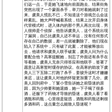
们远一点，于是她飞速地向前面跑去。结果街角
突然出现了一个蒙面杀手，举刀对着她就刺了过
来。虞美人慌乱不已，不知道这个游戏怎么会这
样紊乱。她大声呼喊着系统，结果上次开启身体
代管模式时，进入体内的那个男人再次出现，男
人很帅是个侦探，他告诉虞美人，这个系统出现
了漏洞，自己比虞美人还不幸运，没有任何形式
存在自己的数据，差一点就被删除了。他们现在
陷入了系统中，只有破了此案，才能被释放出
去，他请求和虞美人联手破案，虞美人问为什么
要配合他？高寒提醒她，别忘了外面还有杀手在
等着她，虞美人无奈只得答应和他联手，签署了
愿意让高寒暂时缓存的协议。在高寒的助攻下虞
美人三下五除二打跑了杀手，姜骏升这时才姗姗
来迟，这让虞美人对他的怀疑更加重了几分。虞
美人回到府中，丫鬟小雪告诉她之前昏迷的原
因，因为少帅要和她退婚，她一下子喝了很多
酒，还服下了药物才导致的昏迷，虞美人看了看
酒瓶和药瓶，心里很是疑惑，酒瓶和药瓶还剩很
多酒和药，这点量怎么能致人昏迷呢？