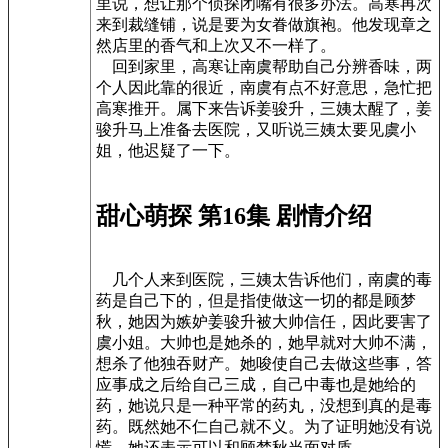
里说，想让那个侦探闭嘴有很多办法。高寒再次
来到裁缝铺，说是要为女眷做旗袍。他发现章之
然店里的香气和上次又不一样了。
回到家里，高寒让南虞帮助自己分辨香味，两
个人因此靠的很近，南虞有点不好意思，急忙把
高寒推开。属下来告诉姜骏升，三姨太醒了，姜
骏升马上准备去医院，又听说三姨太要见虞小
姐，他迟疑了一下。
甜心萌探 第16集 剧情介绍
几个人来到医院，三姨太告诉他们，南虞的毒
药是自己下的，但是指使做这一切的都是顾梦
秋，她因为嫉妒姜骏升被大帅信任，因此要害了
虞小姐。大帅也是她杀的，她早就对大帅不满，
想杀了他独吞财产。她唆使自己去做这些事，答
应事成之后给自己三成，自己中毒也是她给的
药，她说只是一种平常的药丸，没想到真的是毒
药。既然她不仁自己就不义。为了证明她没有说
慌，她还表示可以和顾梦秋当面对质。