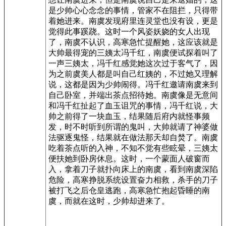
是少帅心心念念的事情，管家不在阻拦，只得带
着她进来。南虞发现府里连灵堂也没有设，更是
觉得此事蹊跷。这时一个风姿妖娆的女人出现
了，南虞不认识，高寒急忙提醒她，这应该就是
大帅最得宠的三姨太冯千红，南虞便试探着叫了
一声三姨太，冯千红感觉她这次过于客气了，因
为之前虞美人都是叫自己红姨的，不过她又理解
说，这都是因为少帅闹得。冯千红邀请南虞来到
自己卧室，并端出茶点招待她。南虞像是无意间
和冯千红扯起了血玉诅咒的事情，冯千红说，大
帅之前得了一块血玉，结果随后府内就怪事频
发，时不时听到所谓的鬼叫，大帅就请了神婆做
法驱逐鬼怪，结果就在做法那天却自焚了。南虞
吃着茶点听的入神，不知不觉有些眩晕，三姨太
便扶她到卧房休息。这时，一个蒙面人破窗而
入，拿着刀子就扑向床上的南虞，看到南虞深陷
危险，高寒挣脱系统设置奋力相救，杀手的刀子
被打飞之后仓皇逃跑，高寒急忙抱起昏睡的南
虞，而就在这时，少帅却进来了。