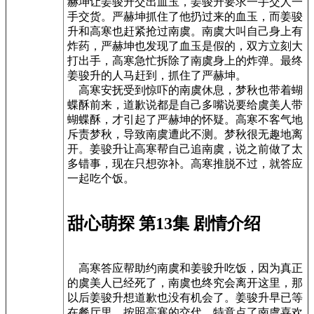
赫坤让姜骏升交出血玉，姜骏升要求一手交人一
手交货。严赫坤抓住了他扔过来的血玉，而姜骏
升和高寒也赶紧抢过南虞。南虞大叫自己身上有
炸药，严赫坤也发现了血玉是假的，双方立刻大
打出手，高寒急忙拆除了南虞身上的炸弹。最终
姜骏升的人马赶到，抓住了严赫坤。
高寒安抚受到惊吓的南虞休息，梦秋也带着蝴
蝶酥前来，道歉说都是自己多嘴说要给虞美人带
蝴蝶酥，才引起了严赫坤的怀疑。高寒不客气地
斥责梦秋，导致南虞遭此不测。梦秋很无趣地离
开。姜骏升让高寒帮自己追南虞，说之前做了太
多错事，现在只想弥补。高寒推脱不过，就答应
一起吃个饭。
甜心萌探 第13集 剧情介绍
高寒答应帮助约南虞和姜骏升吃饭，因为真正
的虞美人已经死了，南虞也终究会离开这里，那
以后姜骏升想道歉也没有机会了。姜骏升早已等
在餐厅里，按照高寒的交代，特意点了南虞喜欢