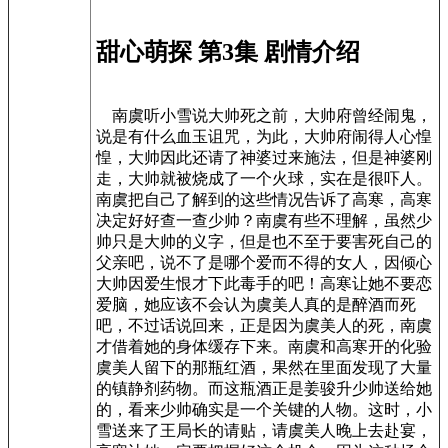
甜心萌探 第3集 剧情介绍
南虞听小雪说大帅死之前，大帅府曾经闹鬼，
说是有什么血玉诅咒，为此，大帅府闹得人心惶
惶，大帅因此还请了神婆过来施法，但是神婆刚
走，大帅就被烧成了一个火球，实在是很吓人。
南虞把自己了解到的这些情况告诉了高寒，高寒
决定好好查一查少帅？南虞有些不理解，虽然少
帅只是大帅的义字，但是也不至于要害死自己的
父亲吧，说不了是哪个爱而不得的女人，因倾心
大帅因爱生恨才下此毒手的吧！高寒让她不要恋
爱脑，她应该不会认为虞美人真的是醉酒而死
吧，不过话说回来，正是因为虞美人的死，南虞
才借着她的身体缓存下来。南虞和高寒开的化验
虞美人留下的那瓶红酒，果然在里面发现了大量
的镇静剂药物。而这瓶酒正是姜骏升少帅送给她
的，看来少帅确实是一个关键的人物。这时，小
雪送来了王局长的请贴，请虞美人晚上去赴宴，