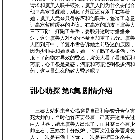
请求和虞美人联手破案，虞美人问为什么要配合
他？高寒提醒她，别忘了外面还有杀手在等着
她，虞美人无奈只得答应和他联手，签署了愿意
让高寒暂时缓存的协议。在高寒的助攻下虞美人
三下五除二打跑了杀手，姜骏升这时才姗姗来
迟，这让虞美人对他的怀疑更加重了几分。虞美
人回到府中，丫鬟小雪告诉她之前昏迷的原因，
因为少帅要和她退婚，她一下子喝了很多酒，还
服下了药物才导致的昏迷，虞美人看了看酒瓶和
药瓶，心里很是疑惑，酒瓶和药瓶还剩很多酒和
药，这点量怎么能致人昏迷呢？
甜心萌探 第8集 剧情介绍
三姨太站起来当众揭穿是自己和姜骏升合伙害
死大帅的，当时他答应要带着自己离开这里去过
两人世界，结果虞美人出现了，而且整日不离少
帅左右，三姨太十分嫉妒，便两次准备杀害虞美
人，一次是在酒里下毒，一次是在街口派杀手。