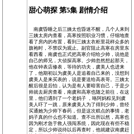
甜心萌探 第5集 剧情介绍
南虞昏睡之后三姨太也昏迷不醒，几个人来到
三姨太房内查看，高寒按照职业习惯，仔细地查
看了房内的布置，看到三姨太衣柜里花样众多的
旗袍时，不禁叹为观止。副官阻止高寒在房里东
看西看，南虞也正式把高寒介绍给少帅，说他是
自己的师兄，大侦探高寒。少帅忽然想起那天，
他在钟表店修表，等待的功夫，虞美人也进来
了，他期初以为虞美人是追着自己来的，没想到
虞美人是来买表的，说是要送给高表哥。三姨太
醒后很是后怕，认为是有人要暗害自己，于是少
帅就去厨房查看，南虞和高寒也随之前往，在这
里，他们遇到了一个老妈子 ，咯阿妈粽见到虞
美人吓了一跳，原来虞美人为了得到少帅，曾经
买通她为少帅下春药，但是这次糕点的事情，老
妈子真的什么也不知道。查不出所以然，高寒也
因为刚才急于救人强闯系统，因此现在有些不稳
定，所以少帅说待以后再查时，他就建议南虞赶