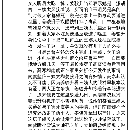
众人听后大吃一惊，姜骏升当即表示她是一派胡
言，三姨太又接着说，所谓的血玉诅咒是真的，
到时候大家都得死。说完便拿出一颗毒药要送进
嘴里，姜骏升手疾眼快打掉了毒药，口中狠狠地
骂她是个疯女人。没想到三姨太手里还有一颗药
丸，趁着大家不注意便迅速放进了嘴里，姜骏升
急忙命令手下把口吐鲜血的三姨太送往医院抢
救。发生了这一幕，会议就没有开下去的必要
了，可是曹督军还念念不完血玉宝藏，为了避
嫌，少帅决定将大帅府交给草督军管理，自己要
找地方躲几天，等王局长将案子调查清楚后再回
来。高寒和南虞正在家里分析今天发生的事情，
南虞坚信三姨太和姜骏升之间有奸情，高寒却认
为不可能，因为姜骏升看三姨太的眼神里根本没
有爱，两人正在争执，姜骏升却拎着行李箱进来
了，原来他要在这里躲避几日。南虞坚决反对，
姜骏升就抓来了小雪和阿黄，说他们都被三姨太
买通参与了害死虞美人的事情。但是南虞却不予
追究还放走了两个人。姜骏升拿出房产证，原来
这房子虞美人的父亲早就送给了少帅做陪嫁了。
南虞听小雪说大帅死之前，大帅府曾经闹鬼，说