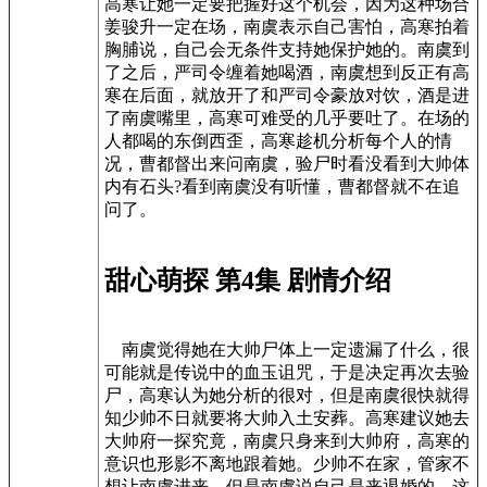
高寒让她一定要把握好这个机会，因为这种场合
姜骏升一定在场，南虞表示自己害怕，高寒拍着
胸脯说，自己会无条件支持她保护她的。南虞到
了之后，严司令缠着她喝酒，南虞想到反正有高
寒在后面，就放开了和严司令豪放对饮，酒是进
了南虞嘴里，高寒可难受的几乎要吐了。在场的
人都喝的东倒西歪，高寒趁机分析每个人的情
况，曹都督出来问南虞，验尸时看没看到大帅体
内有石头?看到南虞没有听懂，曹都督就不在追
问了。
甜心萌探 第4集 剧情介绍
南虞觉得她在大帅尸体上一定遗漏了什么，很
可能就是传说中的血玉诅咒，于是决定再次去验
尸，高寒认为她分析的很对，但是南虞很快就得
知少帅不日就要将大帅入土安葬。高寒建议她去
大帅府一探究竟，南虞只身来到大帅府，高寒的
意识也形影不离地跟着她。少帅不在家，管家不
想让南虞进来，但是南虞说自己是来退婚的，这