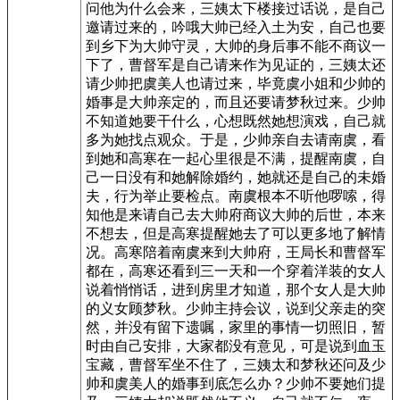
问他为什么会来，三姨太下楼接过话说，是自己
邀请过来的，吟哦大帅已经入土为安，自己也要
到乡下为大帅守灵，大帅的身后事不能不商议一
下了，曹督军是自己请来作为见证的，三姨太还
请少帅把虞美人也请过来，毕竟虞小姐和少帅的
婚事是大帅亲定的，而且还要请梦秋过来。少帅
不知道她要干什么，心想既然她想演戏，自己就
多为她找点观众。于是，少帅亲自去请南虞，看
到她和高寒在一起心里很是不满，提醒南虞，自
己一日没有和她解除婚约，她就还是自己的未婚
夫，行为举止要检点。南虞根本不听他啰嗦，得
知他是来请自己去大帅府商议大帅的后世，本来
不想去，但是高寒提醒她去了可以更多地了解情
况。高寒陪着南虞来到大帅府，王局长和曹督军
都在，高寒还看到三一天和一个穿着洋装的女人
说着悄悄话，进到房里才知道，那个女人是大帅
的义女顾梦秋。少帅主持会议，说到父亲走的突
然，并没有留下遗嘱，家里的事情一切照旧，暂
时由自己安排，大家都没有意见，可是说到血玉
宝藏，曹督军坐不住了，三姨太和梦秋还问及少
帅和虞美人的婚事到底怎么办？少帅不要她们提