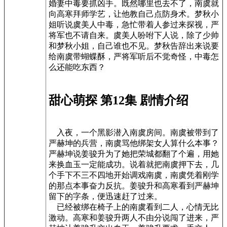
婚妻中毒要抓凶手。既然哪里也去不了，南虞就
向高寒拜师学艺，让他教自己点防身术。梦秋小
姐听说虞美人中毒，急忙带着人参过来探视，严
将军也不请自来。虞美人吩咐下人说，除了少帅
和梦秋小姐，自己谁也不见。梦秋告辞出来说要
给南虞带蝴蝶酥，严将军听后不觉奇怪，中毒怎
么还能吃东西？
甜心萌探 第12集 剧情介绍
入夜，一个黑影潜入南虞房间。南虞被带到了
严赫坤的兵营，南虞骂他绑架女人算什么本事？
严赫坤说姜骏升为了她把荣城都翻了个遍，用她
来换血玉一定能成功。说着就把南虞押下去，几
个手下不三不四地开始调戏南虞，南虞凭着刚学
的那点本事奋力反抗。姜骏升和高寒看到严赫坤
留下的字条，便迅速赶了过来。
已经被绑在椅子上的南虞看到二人，心情无比
激动。高寒和姜骏升两人不由分说闯了进来，严