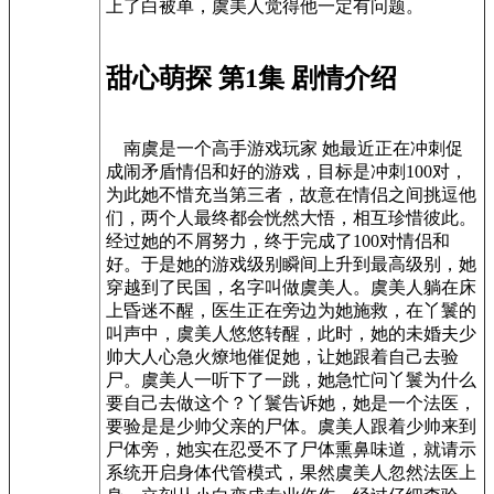
上了白被单，虞美人觉得他一定有问题。
甜心萌探 第1集 剧情介绍
南虞是一个高手游戏玩家 她最近正在冲刺促
成闹矛盾情侣和好的游戏，目标是冲刺100对，
为此她不惜充当第三者，故意在情侣之间挑逗他
们，两个人最终都会恍然大悟，相互珍惜彼此。
经过她的不屑努力，终于完成了100对情侣和
好。于是她的游戏级别瞬间上升到最高级别，她
穿越到了民国，名字叫做虞美人。虞美人躺在床
上昏迷不醒，医生正在旁边为她施救，在丫鬟的
叫声中，虞美人悠悠转醒，此时，她的未婚夫少
帅大人心急火燎地催促她，让她跟着自己去验
尸。虞美人一听下了一跳，她急忙问丫鬟为什么
要自己去做这个？丫鬟告诉她，她是一个法医，
要验是是少帅父亲的尸体。虞美人跟着少帅来到
尸体旁，她实在忍受不了尸体熏鼻味道，就请示
系统开启身体代管模式，果然虞美人忽然法医上