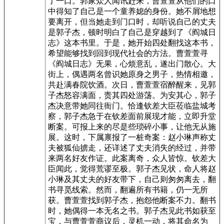
了一口。郭家众人闻讯赶来，曹萱萱从他们的口
中得知了自己是一个童养媳的身份。她不屑地想
要离开，但当她走到门口时，却听说自己的丈夫
是郭子杰，顿时明白了自己是穿越到了《阎城日
志》这本书里。于是，她开始四处翻找这本书，
希望能够找到回到现代社会的方法。曹萱萱寻
《阎城日志》无果，心烦意乱，遂出门散心。大
街上，偶遇两名曾识她原身之男子，热情相邀，
共赴满春院饮酒。次日，曹萱萱宿醉醒来，见郭
子杰怒容满面，责其四处游荡。为安其心，郭子
杰决意带她同往衙门。恰逢钦差大臣莅临盐城考
察，郭子杰急于在钦差面前展现才能，立即升堂
断案。可报上来的尽是些琐碎小事，让他无从施
展。这时，下属禀报了一桩奇案：赵小琳声称丈
夫被狐仙掳走，还详述了丈夫消失的经过，并带
来两名好友作证。此案离奇，众人皆惊。钦差大
臣闻此，觉得荒谬至极。郭子杰见状，命人将赵
小琳及其丈夫的好友带下，自己则匆匆离去，翻
书寻觅线索。然而，翻遍所有书籍，仍一无所
获。曹萱萱找到郭子杰，抱怨他断案不力。翻书
时，她偶得一本无名之书。郭子杰见此书如获至
宝，与曹萱萱商议后，灵机一动，将其命名为