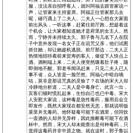
服，没法亲自招呼客人，就叫阿福去跟管家说一
声，让管家来主持宴席。阿福正往管家那儿去
呢，碰巧遇上了二夫人。二夫人一心想在大家面
前出风头，一听这事，赶紧往前厅跑，想趁着这
个机会，让大家都知道她才是府里的女主人。然
而，宁静并未持续太久。郭子鲁与几名下人在院
子中意外发现一名女子正在诅咒父亲，他们试图
抓住她，却让她趁机逃脱。前厅那边，二夫人正
热情地招待着前来贺寿的客人，催促下人快点上
酒。酒刚端上来，二夫人便突然嚷着肚子疼，随
即倒地不醒。郭老爷闻讯赶来，只见二夫人已人
事不省，众人皆是一脸茫然。阿福心中暗自嘀
咕，莫非是那诅咒真的灵验了？在场的宋大人却
冷静地分析道，二夫人是中毒身亡。此言一出，
宾客们顿时慌乱起来，生怕自己也已中毒。宋大
人安慰大家说，这种毒是急性毒药，服用后会立
即发作，既然大家现在都安然无恙，那就说明饭
菜里并无毒药。他怀疑毒可能下在酒里，但同饮
一壶酒的人却并无异样，因此推断毒可能下在酒
杯中。然而，宋大人却未能查出是何种毒药，只
觉得这毒药并非中原之物。就在这时，郭子鲁以