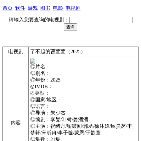
首页
软件
游戏
图书
电影
电视剧
请输入您要查询的电视剧：
电视剧
了不起的曹萱萱（2025）
◎片名：
◎别名：
◎年份：2025
◎IMDB：
◎类型：
◎国家/地区：
◎语言：
◎导演：朱少杰
◎编剧：李旻/叶树/姜酒酒
内容
◎主演：祝绪丹/翟潇闻/郭丞/徐沐婵/应昊茗/丰
楚轩/宋昕冉/李子璇/蒙恩/于歆童
◎集数：21集