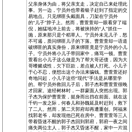
父亲身体为由，将父亲支走，决定自己来处理此
事。另一边，宁员外也带着银子赶到了指定的交
易地点。只见绑匪头戴面具，刀架在宁员外
的“儿子”脖子上。然而，曹萱萱却一眼看穿了端
倪，她猛地冲上前去，将被挟持的“人”抓住一
抛，原来那只是个稻草人。宁员外未见儿子，怒
不可遏，质问绑匪儿子的下落。曹萱萱却一语道
破绑匪的真实身份，原来绑匪竟是宁员外的小儿
子。宁员外将小儿子带回家中，痛骂一顿。曹萱
萱看出小儿子这么做是为了帮大哥还债，因为大
哥嗜赌成性，欠下巨款，差点被人打死。小儿子
于心不忍，便想出这个办法来骗钱。曹萱萱还好
奇地问起，小儿子这些“现代”手法是从哪里学
的。帮宁员外救回儿子后，郭子杰和曹萱萱很晚
才回家。途经树林时，一群蒙面人突然出现。郭
子杰为保护曹萱萱，挺身而出挡在前面。就在这
千钧一发之际，何春儿和孙魏延及时赶到，救下
了二人。然而，第二天郭府却再遭重创。阿福来
找郭老爷，却发现他已死在房中。曹萱萱等三人
带着昏迷不醒的郭子杰回到郭府，郭府一夜之间
痛失两位主人，郭子杰又昏迷不醒，家中一片混