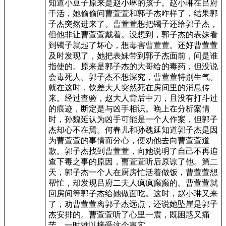
知道小豆子原来是赵小琳的孩子。赵小琳在吕府
干活，她偷偷问曹萱萱和郭子杰咋样了，结果郭
子杰突然进来了。曹萱萱想把镯子还给郭子杰，
但他非让曹萱萱戴着。没想到，郭子杰的表妹看
到镯子就起了坏心，想毒害曹萱萱。还好曹萱萱
及时发现了，她把表妹带到郭子杰面前，问是谁
指使的。原来是郭子杰的大哥给的毒药，但没说
会毒死人。郭子杰不想深究，曹萱萱特别生气。
就在这时，钦差大人突然死在房间里的消息传
来。经过查验，赵大人背后中刀，且没有打斗过
的痕迹，断定是与凶手相识。晚上在分析案情
时，孙魏延认为凶手可能是一个人作案，但郭子
杰却心不在焉。何春儿和孙魏延知道郭子杰是因
为曹萱萱的事情而分心，便劝他去向曹萱萱道
歉。郭子杰找到曹萱萱，向她说明了自己不再追
查下毒之事的原因，曹萱萱听后原谅了他。第二
天，郭子杰一个人在厨房忙活着做饭，曹萱萱想
帮忙，却发现吕府二夫人疯疯癫癫的。曹萱萱就
回房间等郭子杰给她做面吃。这时，赵小琳又来
了，劝曹萱萱离郭子杰远点，还说她坠崖是郭子
杰安排的。曹萱萱听了心里一震，既困惑又痛
苦，一时难以接受这个事实。