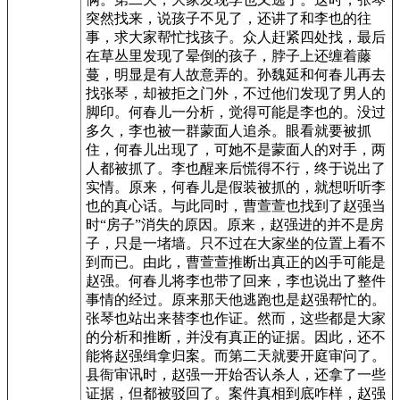
突然找来，说孩子不见了，还讲了和李也的往
事，求大家帮忙找孩子。众人赶紧四处找，最后
在草丛里发现了晕倒的孩子，脖子上还缠着藤
蔓，明显是有人故意弄的。孙魏延和何春儿再去
找张琴，却被拒之门外，不过他们发现了男人的
脚印。何春儿一分析，觉得可能是李也的。没过
多久，李也被一群蒙面人追杀。眼看就要被抓
住，何春儿出现了，可她不是蒙面人的对手，两
人都被抓了。李也醒来后慌得不行，终于说出了
实情。原来，何春儿是假装被抓的，就想听听李
也的真心话。与此同时，曹萱萱也找到了赵强当
时“房子”消失的原因。原来，赵强进的并不是房
子，只是一堵墙。只不过在大家坐的位置上看不
到而已。由此，曹萱萱推断出真正的凶手可能是
赵强。何春儿将李也带了回来，李也说出了整件
事情的经过。原来那天他逃跑也是赵强帮忙的。
张琴也站出来替李也作证。然而，这些都是大家
的分析和推断，并没有真正的证据。因此，还不
能将赵强缉拿归案。而第二天就要开庭审问了。
县衙审讯时，赵强一开始否认杀人，还拿了一些
证据，但都被驳回了。案件真相到底咋样，赵强