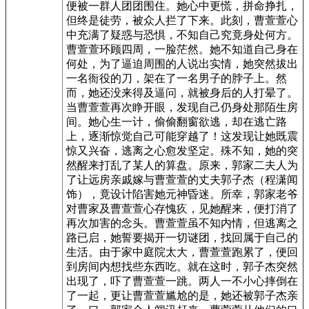
便被一群人团团围住。她心中更慌，拼命挣扎，
但终是徒劳，被众人拦了下来。此刻，曹萱萱心
中充满了疑惑与恐惧，不知自己究竟身处何方。
曹萱萱环顾四周，一脸茫然。她不知道自己身在
何处，为了逼迫周围的人说出实情，她突然拔出
一名衙役的刀，架在了一名男子的脖子上。然
而，她还没来得及逼问，就被身后的人打晕了。
当曹萱萱再次睁开眼，发现自己仍身处那陌生房
间。她心生一计，偷偷翻窗欲逃，却在逃亡路
上，逐渐惊觉自己可能穿越了！这发现让她既震
惊又兴奋，逃离之心愈发坚定。殊不知，她的突
然醒来打乱了某人的算盘。原来，郭家二夫人为
了让远房亲戚嫁与曹萱萱的丈夫郭子杰（程潇闻
饰），竟设计陷害她元神昏迷。所幸，郭家老爷
对曹家及曹萱萱心存愧疚，见她醒来，便打消了
再次加害的念头。曹萱萱虽不知内情，但逃离之
路已启，她誓要揭开一切谜团，找回属于自己的
生活。由于家中庭院太大，曹萱萱跑累了，便回
到房间内想找些东西吃。就在这时，郭子杰突然
出现了，吓了曹萱萱一跳。两人一不小心摔倒在
了一起，更让曹萱萱尴尬的是，她还被郭子杰亲