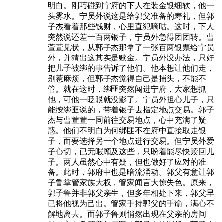
明白。刚巧碰到宁府的下人在装金银细软，他一
头雾水。宁员外说这是给郭父准备的寿礼，但郭
子杰看着那些钱财，心里直犯嘀咕。这时，下人
突然说还差一百两银子，宁员外急得团团转。曹
萱萱见状，从郭子杰那拿了一张百两银票给宁员
外，并猜出这其实是赎金。宁员外没办法，只好
把儿子被绑的事告诉了他们。他本想让他们走，
别惹麻烦，但郭子杰觉得自己是捕头，不能不
管。就在这时，绑匪突然闯进宁府，大家想抓
他，可他一眨眼就没影了。宁员外担心儿子，只
能按绑匪说的，带着银子去指定地点交易。郭子
杰与曹萱萱一同前往交易地点，心中充满了疑
惑。他们不明白为何绑匪不在府中直接取走银
子，而要选择另一个地点进行交易。但宁员外爱
子心切，已无暇顾及这些，只盼着能尽快赎回儿
子。两人虽然心中有疑，但也做好了应对的准
备。此时，郭府中也是暗流涌动。郭父有意让郭
子鲁掌管家族大权，管家闻言大惊失色。原来，
郭子鲁并非郭父亲生，但多年相处下来，郭父早
已将他视为己出。管家手持郭父的手谕，满心不
解地离去。而郭子鲁则悄然出现在父亲的房间