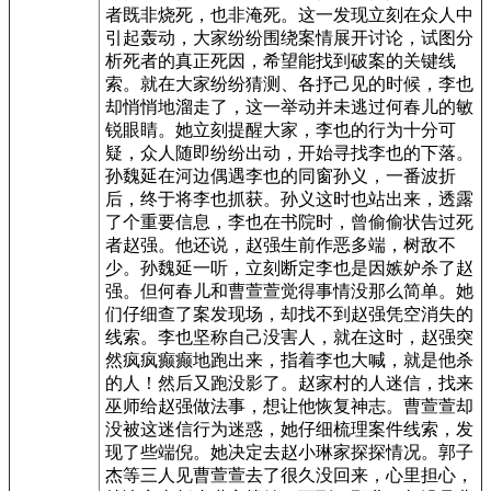
者既非烧死，也非淹死。这一发现立刻在众人中
引起轰动，大家纷纷围绕案情展开讨论，试图分
析死者的真正死因，希望能找到破案的关键线
索。就在大家纷纷猜测、各抒己见的时候，李也
却悄悄地溜走了，这一举动并未逃过何春儿的敏
锐眼睛。她立刻提醒大家，李也的行为十分可
疑，众人随即纷纷出动，开始寻找李也的下落。
孙魏延在河边偶遇李也的同窗孙义，一番波折
后，终于将李也抓获。孙义这时也站出来，透露
了个重要信息，李也在书院时，曾偷偷状告过死
者赵强。他还说，赵强生前作恶多端，树敌不
少。孙魏延一听，立刻断定李也是因嫉妒杀了赵
强。但何春儿和曹萱萱觉得事情没那么简单。她
们仔细查了案发现场，却找不到赵强凭空消失的
线索。李也坚称自己没害人，就在这时，赵强突
然疯疯癫癫地跑出来，指着李也大喊，就是他杀
的人！然后又跑没影了。赵家村的人迷信，找来
巫师给赵强做法事，想让他恢复神志。曹萱萱却
没被这迷信行为迷惑，她仔细梳理案件线索，发
现了些端倪。她决定去赵小琳家探探情况。郭子
杰等三人见曹萱萱去了很久没回来，心里担心，