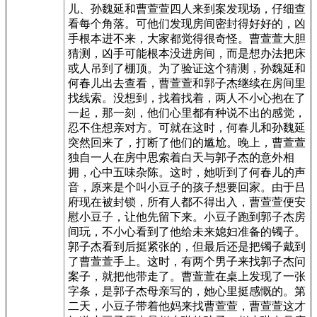
儿、孙魏延和曹萱萱四人来到案发现场，仔细查
看每个角落。可他们发现房间密封得好好的，凶
手根本进不来，大家都觉得很奇怪。曹萱萱大胆
猜测，凶手可能根本没进房间，而是想办法把床
或人吊到了棚顶。为了验证这个猜测，孙魏延和
何春儿出去查看，曹萱萱和郭子杰继续在房间里
找线索。没想到，找着找着，两人不小心抱在了
一起，那一刻，他们心里都有种说不出的感觉，
忍不住想亲对方。可就在这时，何春儿和孙魏延
突然回来了，打断了他们的尴尬。晚上，曹萱萱
独自一人在房中思索着白天与郭子杰的意外相
拥，心中五味杂陈。这时，她听到了何春儿的声
音，原来是个叫小豆子的孩子想要回家。由于吕
府现在被封锁，所有人都不得出入，曹萱萱便安
慰小豆子，让他先留下来。小豆子跑到郭子杰房
间玩，不小心看到了他给未来媳妇准备的镯子。
郭子杰看到后挺紧张的，但最后还是把镯子戴到
了曹萱萱手上。这时，有两个男子来找郭子杰问
案子，就把他带走了。曹萱萱在桌上发现了一张
字条，是郭子杰母亲写的，她心里挺感慨的。第
二天，小豆子带着他妈来找曹萱萱，曹萱萱这才