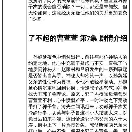
波折后，两人的关系能否迎来转机？曹萱萱对郭
子杰的误会能否消除？一切，都还是未知数。但
无论如何，这段经历无疑让他们的关系更加复杂
而深刻。
了不起的曹萱萱 第7集 剧情介绍
孙魏延夜色中悄然出行，前往与那位神秘人的
约定之地。他心中充满了疑虑与不安，直截了当
地质问神秘人，赵家村和吕府发生的一系列事端
是否皆出自其手。神秘人却冷笑一声，以孙魏延
父亲的性命作为要挟，令他不敢轻举妄动。孙魏
延心情沉重地回到郭府，恰逢郭子杰怒气冲冲地
找大哥郭子鲁理论。原来，郭子杰得知母亲曾对
曹萱萱不利，心中愤慨难平，一时冲动之下竟动
手打了郭子鲁。涛先生闻讯赶来，劝诫郭子杰要
冷静行事，切莫与郭子鲁这种小人结怨太深，以
免日后招来祸端。这日恰逢郭子杰父亲的六十大
寿，府中上下一片热闹景象。郭父听闻两兄弟大
打出手，心中不悦，便召来郭子杰责备一番。郭