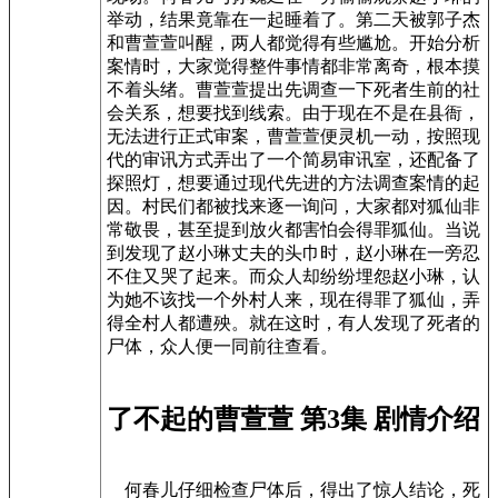
举动，结果竟靠在一起睡着了。第二天被郭子杰
和曹萱萱叫醒，两人都觉得有些尴尬。开始分析
案情时，大家觉得整件事情都非常离奇，根本摸
不着头绪。曹萱萱提出先调查一下死者生前的社
会关系，想要找到线索。由于现在不是在县衙，
无法进行正式审案，曹萱萱便灵机一动，按照现
代的审讯方式弄出了一个简易审讯室，还配备了
探照灯，想要通过现代先进的方法调查案情的起
因。村民们都被找来逐一询问，大家都对狐仙非
常敬畏，甚至提到放火都害怕会得罪狐仙。当说
到发现了赵小琳丈夫的头巾时，赵小琳在一旁忍
不住又哭了起来。而众人却纷纷埋怨赵小琳，认
为她不该找一个外村人来，现在得罪了狐仙，弄
得全村人都遭殃。就在这时，有人发现了死者的
尸体，众人便一同前往查看。
了不起的曹萱萱 第3集 剧情介绍
何春儿仔细检查尸体后，得出了惊人结论，死