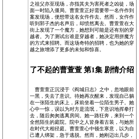
之祖父亦至现场，亦指其夫为害死者之凶徒，场
面一时陷入僵局。曹萱萱正好需要带一名仵作到
案发现场，便想带这名女仵作去。然而，女仵作
听到郭子杰的名声后，却愤然离去。曹萱萱在大
街上发现了一个魔方，她想到可能是还有别的穿
越者。为了测试出谁是穿越者，她决定用拼魔方
的方式来招聘。而这场奇特的招聘，也为她的穿
越之旅增添了更多的未知和惊喜。
了不起的曹萱萱 第1集 剧情介绍
曹萱萱正沉浸于《阎城日志》之中，忽地眼前
一黑，失去了意识。待她再次醒来，发现自己躺
在一张陌生的床上，床前坐着一位陌生男子。她
心中一惊，误以为对方是流氓，下意识地挥拳打
去，随后匆匆逃离房间。她一路狂奔，来到一个
全然陌生的庭院。院中之人皆身着古装，与她所
在时代大相径庭。曹萱萱心中顿生寒意，以为自
己遭人绑架，急于逃脱。然而，她刚迈出几步，