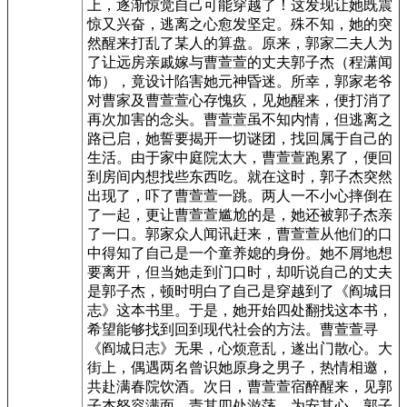
上，逐渐惊觉自己可能穿越了！这发现让她既震
惊又兴奋，逃离之心愈发坚定。殊不知，她的突
然醒来打乱了某人的算盘。原来，郭家二夫人为
了让远房亲戚嫁与曹萱萱的丈夫郭子杰（程潇闻
饰），竟设计陷害她元神昏迷。所幸，郭家老爷
对曹家及曹萱萱心存愧疚，见她醒来，便打消了
再次加害的念头。曹萱萱虽不知内情，但逃离之
路已启，她誓要揭开一切谜团，找回属于自己的
生活。由于家中庭院太大，曹萱萱跑累了，便回
到房间内想找些东西吃。就在这时，郭子杰突然
出现了，吓了曹萱萱一跳。两人一不小心摔倒在
了一起，更让曹萱萱尴尬的是，她还被郭子杰亲
了一口。郭家众人闻讯赶来，曹萱萱从他们的口
中得知了自己是一个童养媳的身份。她不屑地想
要离开，但当她走到门口时，却听说自己的丈夫
是郭子杰，顿时明白了自己是穿越到了《阎城日
志》这本书里。于是，她开始四处翻找这本书，
希望能够找到回到现代社会的方法。曹萱萱寻
《阎城日志》无果，心烦意乱，遂出门散心。大
街上，偶遇两名曾识她原身之男子，热情相邀，
共赴满春院饮酒。次日，曹萱萱宿醉醒来，见郭
子杰怒容满面，责其四处游荡。为安其心，郭子