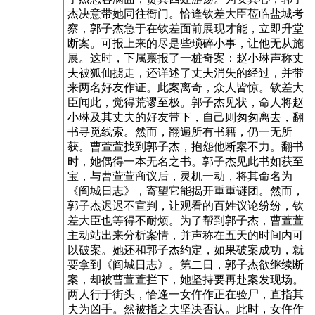
杰决意带她同往衙门。恰逢钦差大臣莅临盐城考
察，郭子杰急于在钦差面前展现才能，立即升堂
断案。可报上来的尽是些琐碎小事，让他无从施
展。这时，下属禀报了一桩奇案：赵小琳声称丈
夫被狐仙掳走，还详述了丈夫消失的经过，并带
来两名好友作证。此案离奇，众人皆惊。钦差大
臣闻此，觉得荒谬至极。郭子杰见状，命人将赵
小琳及其丈夫的好友带下，自己则匆匆离去，翻
书寻觅线索。然而，翻遍所有书籍，仍一无所
获。曹萱萱找到郭子杰，抱怨他断案不力。翻书
时，她偶得一本无名之书。郭子杰见此书如获至
宝，与曹萱萱商议后，灵机一动，将其命名为
《阎城日志》，寄望它能揭开重重谜团。然而，
郭子杰迟迟不宣判，让观看的百姓议论纷纷，钦
差大臣也等得不耐烦。为了帮到郭子杰，曹萱萱
主动站出来分析案情，并声称在五天的时间内可
以破案。她还和郭子杰约定，如果破案成功，就
要拿到《阎城日志》。第二日，郭子杰欲继续断
案，却被曹萱萱拦下，她坚持要再赴案发现场。
两人行于街头，恰逢一女仵作正在验尸，直指其
夫为凶手。然被指之夫坚决否认。此时，女仵作