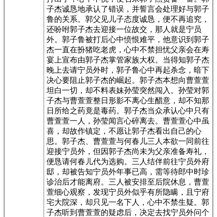
子杰诚恳地承认了错误，并誓言会处理好与郭子
鲁的关系。郭父见儿子态度诚恳，便不再追究，
还吩咐郭子杰去迎接一位故交，那人就是宁员
外。郭子鲁被打后心中愤恨难平，他意识到郭子
杰一直在扮猪吃老虎，心中不禁担忧父亲会在寿
宴上宣布由郭子杰掌管家族大权。当得知郭子杰
晚上去请宁员外时，郭子鲁心中再起杀念，暗下
决心要阻止郭子杰的崛起。郭子杰本想向曹萱萱
坦白一切，却不料表妹孙莹突然闯入。孙莹对郭
子杰与曹萱萱整日形影不离心生醋意，却不知那
日所给之药竟是毒药。郭子杰当众承认心中只有
曹萱萱一人，孙莹闻言心碎离去。曹萱萱心中虽
喜，却故作镇定，不愿让郭子杰看出自己的心
思。郭子杰、曹萱萱与何春儿三人本欲一同前往
迎接宁员外，但因郭子杰尚未为父亲准备寿礼，
便恳请何春儿代为选购。三人结伴前往宁员外府
邸，却被告知宁员外年事已高，需等待郎中时珍
诊治后才能离府。三人被安排至后院休息，曹萱
萱细心观察，发现宁员外似乎有所隐瞒，且宁府
宅大院深，却只见一名下人，心中不禁生疑。郭
子杰听到曹萱萱的疑虑后，决定去找宁员外问个