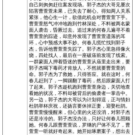
自己则匆匆赶往案发现场。郭子杰的大哥见屡次
陷害曹萱萱未果，已失去了耐心。得知两人关系
紧张，他心生一计，欲借此机会对曹萱萱下手。
曹萱萱怒气冲冲地跑到竹林深处，不料被两名蒙
面人袭击，昏厥过去。追过来的何春儿遍寻不着
曹萱萱的踪迹，却意外发现了曹萱萱遗落的耳
环，心中预感大事不妙。何春儿慌忙找到郭子
杰，告诉他曹萱萱失踪了。郭子杰心里急得像火
烧，四处找人，最后在一座破庙前发现了线索。
一群蒙面人押着昏迷的曹萱萱从庙里走出来，要
郭子杰喝下毒药才肯放人，不然就要曹萱萱的
命。郭子杰为了救她，只得答应。就在这时，何
春儿赶到了，一脚踢翻了毒药，然后跟蒙面人打
了起来。郭子杰趁机跑到曹萱萱身边，关切地查
看她的状况，不料却被背后的偷袭者一掌击中。
另一边，郭子杰的大哥以为计划得逞，正与情妇
杜鹃举杯庆祝，还扬言要休掉正妻，迎娶杜鹃。
曹萱萱慢慢醒来，但心里的火还没消，对郭子杰
还是冷冷的。郭子杰没办法，只好让何春儿照顾
她。何春儿跟曹萱萱说，罗继的尸体不见了，曹
萱萱一听就好奇起来。她开始琢磨案子，想出去