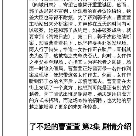
《阎城日志》，寄望它能揭开重重谜团。然而，
郭子杰迟迟不宣判，让观看的百姓议论纷纷，钦
差大臣也等得不耐烦。为了帮到郭子杰，曹萱萱
主动站出来分析案情，并声称在五天的时间内可
以破案。她还和郭子杰约定，如果破案成功，就
要拿到《阎城日志》。第二日，郭子杰欲继续断
案，却被曹萱萱拦下，她坚持要再赴案发现场。
两人行于街头，恰逢一女仵作正在验尸，直指其
夫为凶手。然被指之夫坚决否认。此时，女仵作
之祖父亦至现场，亦指其夫为害死者之凶徒，场
面一时陷入僵局。曹萱萱正好需要带一名仵作到
案发现场，便想带这名女仵作去。然而，女仵作
听到郭子杰的名声后，却愤然离去。曹萱萱在大
街上发现了一个魔方，她想到可能是还有别的穿
越者。为了测试出谁是穿越者，她决定用拼魔方
的方式来招聘。而这场奇特的招聘，也为她的穿
越之旅增添了更多的未知和惊喜。
了不起的曹萱萱 第2集 剧情介绍