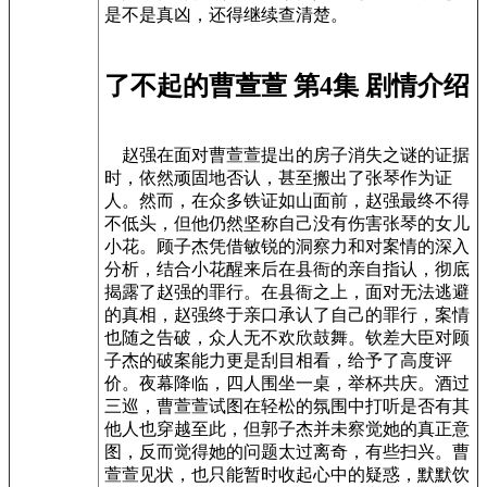
是不是真凶，还得继续查清楚。
了不起的曹萱萱 第4集 剧情介绍
赵强在面对曹萱萱提出的房子消失之谜的证据
时，依然顽固地否认，甚至搬出了张琴作为证
人。然而，在众多铁证如山面前，赵强最终不得
不低头，但他仍然坚称自己没有伤害张琴的女儿
小花。顾子杰凭借敏锐的洞察力和对案情的深入
分析，结合小花醒来后在县衙的亲自指认，彻底
揭露了赵强的罪行。在县衙之上，面对无法逃避
的真相，赵强终于亲口承认了自己的罪行，案情
也随之告破，众人无不欢欣鼓舞。钦差大臣对顾
子杰的破案能力更是刮目相看，给予了高度评
价。夜幕降临，四人围坐一桌，举杯共庆。酒过
三巡，曹萱萱试图在轻松的氛围中打听是否有其
他人也穿越至此，但郭子杰并未察觉她的真正意
图，反而觉得她的问题太过离奇，有些扫兴。曹
萱萱见状，也只能暂时收起心中的疑惑，默默饮