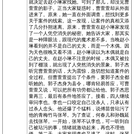
就决定去赵小琳家找她。可到了那儿，却没见曹
萱萱的影子。正当大家疑惑时，曹萱萱却从外面
进来了。原来，她一直在外面调查，想找到更多
关于案件的线索。这一发现，让案件的真相又添
了几分扑朔迷离。原来，曹萱萱在赵小琳家发现
了一个人凭空消失的秘密。她告诉大家，那其实
是一种障眼法，跟现代的魔术差不多。当晚赵小
琳看到的并不是自己的丈夫，而是一个木偶。因
为天色很晚又看不清，赵小琳误以为木偶就是自
己的丈夫。在赵小琳不注意的时候，木偶又被拉
到了棚顶，就出现了人突然消失的景象。郭子杰
听完曹萱萱的话，大为震惊，急切想知道案件的
全过程。但曹萱萱提出了个条件，要郭子杰全都
听她的。郭子杰身为县令，哪肯轻易答应，可曹
萱萱又说，可以把所有功劳都让给他。郭子杰思
量再三，最后有条件地答应了。接着，四人继续
审问李也。李也一口咬定自己没杀人，只承认有
过杀人念头。他还爆了个猛料，说傅苗曾玷污了
他的青梅竹马张琴。为了查证，何春儿和孙魏延
去找张琴。一开始，张琴不认李也，可一听到自
己被玷污的事，情绪就激动起来，再也不理他
俩。第二天，大家发现李也又逃了。这时，张琴