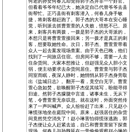
何老的孙女何春儿却觉得郭子杰并非一个好官。
但看着爷爷年纪已大，她决定自己代替爷爷去县
衙帮忙。正巧县衙有刺客潜入，何春儿身手敏
捷，将刺客都赶跑了。郭子杰的大哥本在安心睡
觉，听到派去抓曹萱萱的人失败，愤怒不已。原
来，刺客共有两拨，一拨是郭子杰的大哥派的，
本想只是将曹萱萱接回来；另一拨才是真正的刺
客，想要取她性命。次日，郭子杰、曹萱萱带着
众人一起去案发现场查案。由于天色已晚，他们
找到了一间旅店住宿。但房间不够，需要一人去
住杂货间。大家本想推让，但赵强见众人胆小文
弱，便主动要求去杂货间居住。曹萱萱与郭子杰
同室而眠，夜深人静时，她悄悄从郭子杰身旁取
出《盐城日志》。翻开一看，竟空白无字。曹萱
萱心急如焚，欲唤醒郭子杰促其续写，盼能寻得
归途。然郭子杰朦胧中言道，诸事未生，无从下
笔，令曹萱萱无奈叹息。就在这时，外面突然传
来了一声叫喊声。众人纷纷赶了出来，只见赵小
琳慌张地坐在庭院中间。原来，赵强居住的杂货
间竟然凭空消失了！赵小琳害怕得慌张逃跑，郭
子杰便让众人赶紧去追，自己和曹萱萱留下探查
现场。何春儿与孙魏延在一旁偷偷观察赵小琳的