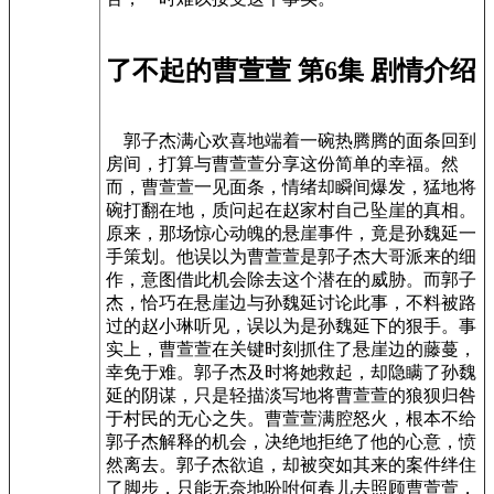
了不起的曹萱萱 第6集 剧情介绍
郭子杰满心欢喜地端着一碗热腾腾的面条回到
房间，打算与曹萱萱分享这份简单的幸福。然
而，曹萱萱一见面条，情绪却瞬间爆发，猛地将
碗打翻在地，质问起在赵家村自己坠崖的真相。
原来，那场惊心动魄的悬崖事件，竟是孙魏延一
手策划。他误以为曹萱萱是郭子杰大哥派来的细
作，意图借此机会除去这个潜在的威胁。而郭子
杰，恰巧在悬崖边与孙魏延讨论此事，不料被路
过的赵小琳听见，误以为是孙魏延下的狠手。事
实上，曹萱萱在关键时刻抓住了悬崖边的藤蔓，
幸免于难。郭子杰及时将她救起，却隐瞒了孙魏
延的阴谋，只是轻描淡写地将曹萱萱的狼狈归咎
于村民的无心之失。曹萱萱满腔怒火，根本不给
郭子杰解释的机会，决绝地拒绝了他的心意，愤
然离去。郭子杰欲追，却被突如其来的案件绊住
了脚步，只能无奈地吩咐何春儿去照顾曹萱萱，