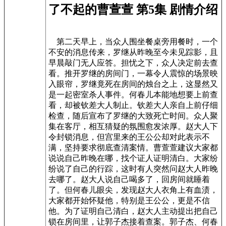
了不起的曹萱萱 第5集 剧情介绍
第二天早上，当众人围坐餐桌旁用餐时，一个
不安的消息传来，罗继从昨晚至今未见踪影，且
早晨敲门无人应答。担忧之下，众人决定前去查
看。推开罗继的房间门，一幕令人震惊的场景映
入眼帘，罗继竟死在房间的烛台之上，这显然又
是一起密室杀人事件。何春儿本能地想要上前查
看，却被钦差大人制止。钦差大人亲自上前仔细
检查，随后宣布了罗继的大致死亡时间。众人聚
集在客厅，相互猜疑的氛围愈发浓厚。赵大人下
令封锁消息，但宫里来的王公公却对此表示不
满，坚持要求彻底查清案情。曹萱萱建议大家都
说说自己昨晚在哪，找个证人证明清白。大家纷
纷说了自己的行踪，这时有人突然问赵大人昨晚
去哪了。赵大人说自己喝多了，回房间就睡着
了。但何春儿眼尖，发现赵大人衣角上有血渍，
大家都开始怀疑他，特别是王公公，更是不信
他。为了证明自己清白，赵大人主动提出把自己
锁在房间里，让郭子杰接着查案。郭子杰、何春