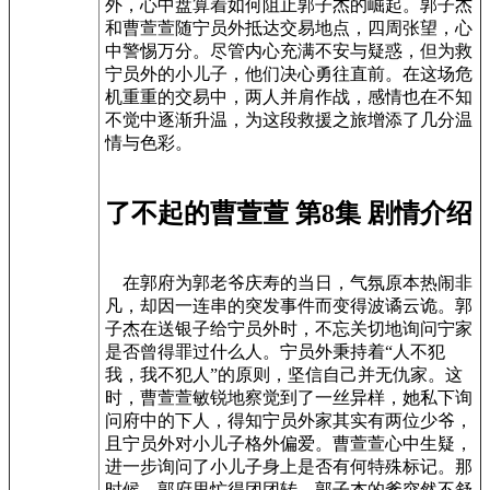
外，心中盘算着如何阻止郭子杰的崛起。郭子杰
和曹萱萱随宁员外抵达交易地点，四周张望，心
中警惕万分。尽管内心充满不安与疑惑，但为救
宁员外的小儿子，他们决心勇往直前。在这场危
机重重的交易中，两人并肩作战，感情也在不知
不觉中逐渐升温，为这段救援之旅增添了几分温
情与色彩。
了不起的曹萱萱 第8集 剧情介绍
在郭府为郭老爷庆寿的当日，气氛原本热闹非
凡，却因一连串的突发事件而变得波谲云诡。郭
子杰在送银子给宁员外时，不忘关切地询问宁家
是否曾得罪过什么人。宁员外秉持着“人不犯
我，我不犯人”的原则，坚信自己并无仇家。这
时，曹萱萱敏锐地察觉到了一丝异样，她私下询
问府中的下人，得知宁员外家其实有两位少爷，
且宁员外对小儿子格外偏爱。曹萱萱心中生疑，
进一步询问了小儿子身上是否有何特殊标记。那
时候，郭府里忙得团团转。郭子杰的爹突然不舒