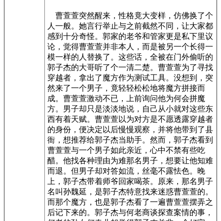
曹萱萱突然醒来，性格竟大变样，仿佛换了个
人一般。她言行举止与之前截然不同，让大家都
感到十分奇怪。郭家的老爷和管家更是私下里议
论，觉得曹萱萱并非本人，而是被另一个长得一
模一样的人替换了。这些话，全被在门外偷听的
郭子杰的大哥听了个一清二楚。曹萱萱为了寻找
穿越者，拿出了魔方作为测试工具。没想到，突
然来了一个男子，竟轻轻松松地将魔方拼接而
成。曹萱萱激动不已，上前询问他为何会拼魔
方。男子却只是淡淡地说，自己从小就对这些东
西有着天赋。曹萱萱以为对方是不愿透露穿越者
的身份，便决定以后慢慢观察，并将他带到了县
衙，想推荐给郭子杰当助手。然而，郭子杰看到
曹萱萱与一个男子如此亲近，心中不禁有些吃
醋。他找各种理由为难那名男子，想要让他知难
而退。但男子却对答如流，丝毫不露怯色。晚
上，郭子杰带着师爷回家喝茶。原来，那名男子
名叫孙魏延，是郭子杰特意找来迷惑曹萱萱的。
而那个魔方，也是郭子杰看了一遍曹萱萱摆弄之
后记下来的。郭子杰与何老商谈探查案情的事，