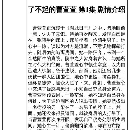
了不起的曹萱萱 第1集 剧情介绍
曹萱萱正沉浸于《阎城日志》之中，忽地眼前
一黑，失去了意识。待她再次醒来，发现自己躺
在一张陌生的床上，床前坐着一位陌生男子。她
心中一惊，误以为对方是流氓，下意识地挥拳打
去，随后匆匆逃离房间。她一路狂奔，来到一个
全然陌生的庭院。院中之人皆身着古装，与她所
在时代大相径庭。曹萱萱心中顿生寒意，以为自
己遭人绑架，急于逃脱。然而，她刚迈出几步，
便被一群人团团围住。她心中更慌，拼命挣扎，
但终是徒劳，被众人拦了下来。此刻，曹萱萱心
中充满了疑惑与恐惧，不知自己究竟身处何方。
曹萱萱环顾四周，一脸茫然。她不知道自己身在
何处，为了逼迫周围的人说出实情，她突然拔出
一名衙役的刀，架在了一名男子的脖子上。然
而，她还没来得及逼问，就被身后的人打晕了。
当曹萱萱再次睁开眼，发现自己仍身处那陌生房
间。她心生一计，偷偷翻窗欲逃，却在逃亡路