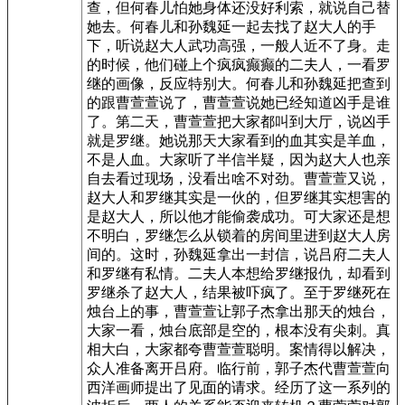
查，但何春儿怕她身体还没好利索，就说自己替
她去。何春儿和孙魏延一起去找了赵大人的手
下，听说赵大人武功高强，一般人近不了身。走
的时候，他们碰上个疯疯癫癫的二夫人，一看罗
继的画像，反应特别大。何春儿和孙魏延把查到
的跟曹萱萱说了，曹萱萱说她已经知道凶手是谁
了。第二天，曹萱萱把大家都叫到大厅，说凶手
就是罗继。她说那天大家看到的血其实是羊血，
不是人血。大家听了半信半疑，因为赵大人也亲
自去看过现场，没看出啥不对劲。曹萱萱又说，
赵大人和罗继其实是一伙的，但罗继其实想害的
是赵大人，所以他才能偷袭成功。可大家还是想
不明白，罗继怎么从锁着的房间里进到赵大人房
间的。这时，孙魏延拿出一封信，说吕府二夫人
和罗继有私情。二夫人本想给罗继报仇，却看到
罗继杀了赵大人，结果被吓疯了。至于罗继死在
烛台上的事，曹萱萱让郭子杰拿出那天的烛台，
大家一看，烛台底部是空的，根本没有尖刺。真
相大白，大家都夸曹萱萱聪明。案情得以解决，
众人准备离开吕府。临行前，郭子杰代曹萱萱向
西洋画师提出了见面的请求。经历了这一系列的