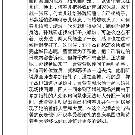
画师卖画的地方，结果画师走了，就留个老头在
卖画。晚上，何春儿把孙魏延带回家休息。家里
就一张床，何春儿让给孙魏延睡，自己坐椅子。
孙魏延怕影响何春儿休息，把蜡烛吹灭了。可何
春儿怕黑，蜡烛一吹灭就吓得尖叫，跑到孙魏延
身边。孙魏延想找火折子点蜡烛，可怎么也点不
着。没办法，两人只能坐了一夜，感情也在这时
候悄悄变好了。这时候，郭子杰正愁怎么快点写
完盐城日志呢。曹萱萱为了帮他，把自己看过的
日志内容告诉他。但郭子杰不想全抄。正犹豫
呢，孙魏延回来了。曹萱萱顺便问了画师的事，
知道画摊位置后，就和郭子杰一起去找。他们听
说原画师去参加婚礼了，没在画摊。巧的是，郭
子杰也知道这场婚礼，曹萱萱就求他一起去婚礼
现场找画师。四人一同来到了婚礼现场然而由于
参加婚礼的人众多房间紧张无法每人分配一间房
间。曹萱萱主动提出自己和何春儿共住一间房展
现了她的善解人意和大度。在这个充满欢笑与温
馨的夜晚他们不仅享受着婚礼的喜庆氛围也期待
着明天能够找到画师解开更多的谜团。