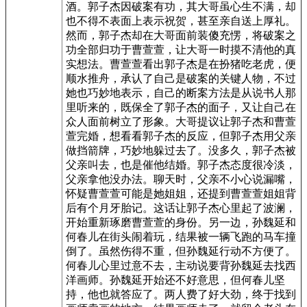
酒。郭子杰因破案有功，其大哥虽心生不满，却
也不得不表面上表示祝贺，甚至亲自送上厚礼。
然而，郭子杰却在大哥面前装傻充愣，将破案之
功全部归功于曹萱萱，让大哥一时摸不清他的真
实想法。曹萱萱看出郭子杰是在扮猪吃老虎，便
顺水推舟，承认了自己是破案的关键人物，不过
她也巧妙地表示，自己的断案方法是从说书人那
里听来的，既保全了郭子杰的面子，又让自己在
众人面前树立了形象。大哥提议让郭子杰和曹萱
萱完婚，想看看郭子杰的反应，但郭子杰用父亲
做挡箭牌，巧妙地躲过去了。没多久，郭子杰被
父亲叫去，也是催他结婚。郭子杰态度很冷淡，
父亲拿他没办法。聊天时，父亲不小心说漏嘴，
怀疑曹萱萱可能是她姐姐，还提到曹萱萱姐姐背
后有个月牙胎记。这话让郭子杰心里起了波澜，
开始重新琢磨曹萱萱的身份。另一边，孙魏延和
何春儿在街头闹着玩，结果被一辆飞跑的马车撞
倒了。虽然伤得不重，但孙魏延行动不方便了。
何春儿心里过意不去，主动说要背孙魏延去找西
洋画师。孙魏延开始还不好意思，但何春儿坚
持，他也就答应了。两人费了好大劲，终于找到