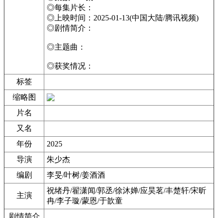
◎每集片长：
◎上映时间：2025-01-13(中国大陆/腾讯视频)
◎剧情简介：
◎主题曲：
◎获奖情况：
标签
缩略图
片名
又名
年份
2025
导演
朱少杰
编剧
李旻/叶树/姜酒酒
祝绪丹/翟潇闻/郭丞/徐沐婵/应昊茗/丰楚轩/宋昕
主演
冉/李子璇/蒙恩/于歆童
剧情简介