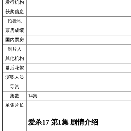
发行机构
获奖信息
拍摄地
票房成绩
国内票房
制片人
其他机构
幕后花絮
演职人员
导赏
集数
14集
单集片长
爱杀17 第1集 剧情介绍