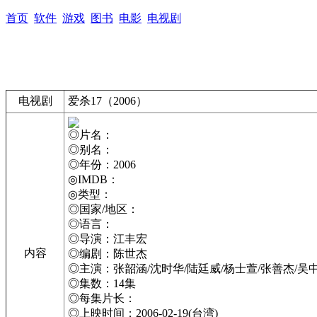
首页
软件
游戏
图书
电影
电视剧
电视剧
爱杀17（2006）
◎片名：
◎别名：
◎年份：2006
◎IMDB：
◎类型：
◎国家/地区：
◎语言：
◎导演：江丰宏
内容
◎编剧：陈世杰
◎主演：张韶涵/沈时华/陆廷威/杨士萱/张善杰/吴
◎集数：14集
◎每集片长：
◎上映时间：2006-02-19(台湾)