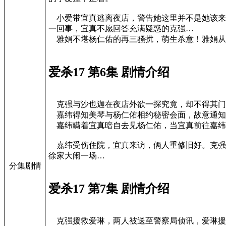
小爱带宜真逃离夜店，警告她这里并不是她该来
一回事，宜真不愿回答充满疑惑的克强…
雅娟不堪杨仁佑的再三骚扰，萌生杀意！雅娟从
爱杀17 第6集 剧情介绍
克强与沙也迦在夜店外欲一探究竟，却不得其门
嘉纬得知美琴与杨仁佑相约秘密会面，故意通知
嘉纬瞒着宜真暗自去见杨仁佑，当宜真前往嘉纬
嘉纬受伤住院，宜真来访，俩人重修旧好。克强
徐家大闹一场…
分集剧情
爱杀17 第7集 剧情介绍
克强援救爱琳，两人被送至警察局侦讯，爱琳援