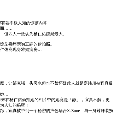
都有著不欲人知的惊骇内幕！
面……
，但四人一致认为杨仁佑嫌疑最大。
惊见嘉纬亲吻宜静的偷拍照。
仁佑竟现身雅娟病房…
魔，让邹克强一头雾水但也不禁怀疑此人就是嘉纬却被宜真反
她…
原来在杨仁佑偷拍她的相片中的她竟是「静」，宜真不解，更
为人知的秘密！
宜真被带到一个秘密的声色场合X-Zone，与一身辣妹装扮