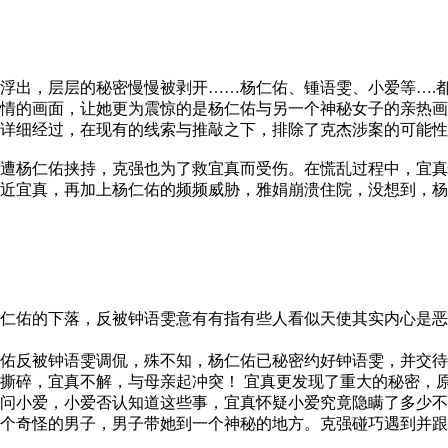
浮出，层层的秘密慢慢被剥开……杨仁佑、锺语雯、小爱等….
情的画面，让她更为震惊的是杨仁佑与另一个神秘女子的亲热画
详细经过，在现有的线索与推敲之下，排除了克杰涉案的可能性
遭杨仁佑挟持，克强也为了救宜真而受伤。在慌乱过程中，宜真
近宜真，再加上杨仁佑的频频威胁，雅娟崩溃住院，没想到，杨
仁佑的下落，反被钟语雯意有有指有些人看似天使其实内心是恶
佑反被钟语雯调侃，殊不知，杨仁佑已秘密约好钟语雯，并交待
撕碎，宜真不解，与母亲起冲突！ 宜真更发现了重大的秘密，
问小爱，小爱否认知道这些事，宜真怀疑小爱究竟隐瞒了多少不
奇怪的男子，男子带她到一个神秘的地方。克强碰巧遇到并跟踪，