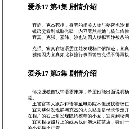
爱杀17 第4集 剧情介绍
宜静、克杰死後，身旁的相关人物与秘密也逐渐
锺语雯看到威胁光碟，内容竟然是她与杨仁佑偷
宜真、克强、嘉纬、沙也迦四人模拟宜静被杀的
克强、宜真在锺语雯住处发现杨仁佑踪迹，宜真
雅娟因为宜真如此莽撞行事而警告克强不得再接
爱杀17 第5集 剧情介绍
邹克强独自找钟语雯摊牌，希望她能出面说明杨
驳。
王警官等人跟踪钟语雯至电影院不但没找着杨仁
宜真赫然发现静与克杰的大头贴竟是母亲偷走并
在相片的右上角发现隐约模糊的小爱，宜真到校询
宜真根据照片上的线索找到泡沫红茶店，碰到一个
的小爱撞个正着。