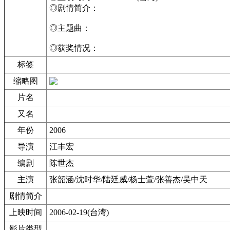
◎剧情简介：
◎主题曲：
◎获奖情况：
标签
缩略图
片名
又名
年份
2006
导演
江丰宏
编剧
陈世杰
主演
张韶涵/沈时华/陆廷威/杨士萱/张善杰/吴中天
剧情简介
上映时间
2006-02-19(台湾)
影片类型