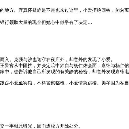
的地方。宜真怀疑静是不是也来过这里，小爱拒绝回答，匆匆离
银行领取大量的现金但她心中似乎有了决定…
而入。克强与沙也迦守在夜店外，却意外的发现了小爱。
王警官从中阻扰，并决定暗中独自与杨仁佑会面，嘉纬与杨仁佑
家中，想告诉他自己所发现的有关静的秘密，却意外发现嘉纬电
跟踪小爱至宾馆，不料警察临检，小爱情急跳楼。美琴因为私自
交一事就此曝光，因而遭校方开除处分。