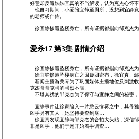
好意却反遭姊姊宜真的不当解读，认为克杰心怀不
晚自习期间，小爱陪宜静至厕所，没想到宜静竟
的老师杨仁佑。
徐宜静惨遭坠楼身亡，所有证据都指向邹克杰为
爱杀17 第3集 剧情介绍
徐宜静惨遭坠楼身亡，所有证据都指向邹克杰为
徐宜静惨遭坠楼身亡之因疑团密布，徐宜真、邹
新闻主播游美琴为了巩固媒体主播地位及刺激收
克杰哥哥克强的强烈不满。
不堪其扰的邹克杰为了保守与宜静之间的秘密，
宜静事件让徐家陷入一片愁云惨雾之中，其母雅
凶手另有其人，她坚持要查到底…
徐宜真发现宜静与邹克杰的合拍大头贴，深信邹
非是凶手，他们于是开始着手调查…