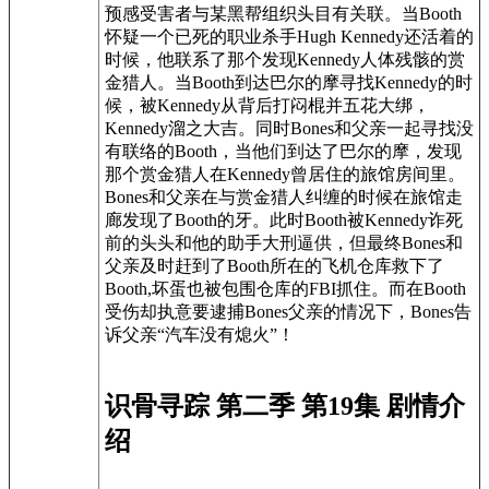
预感受害者与某黑帮组织头目有关联。当Booth
怀疑一个已死的职业杀手Hugh Kennedy还活着的
时候，他联系了那个发现Kennedy人体残骸的赏
金猎人。当Booth到达巴尔的摩寻找Kennedy的时
候，被Kennedy从背后打闷棍并五花大绑，
Kennedy溜之大吉。同时Bones和父亲一起寻找没
有联络的Booth，当他们到达了巴尔的摩，发现
那个赏金猎人在Kennedy曾居住的旅馆房间里。
Bones和父亲在与赏金猎人纠缠的时候在旅馆走
廊发现了Booth的牙。此时Booth被Kennedy诈死
前的头头和他的助手大刑逼供，但最终Bones和
父亲及时赶到了Booth所在的飞机仓库救下了
Booth,坏蛋也被包围仓库的FBI抓住。而在Booth
受伤却执意要逮捕Bones父亲的情况下，Bones告
诉父亲“汽车没有熄火”！
识骨寻踪 第二季 第19集 剧情介
绍