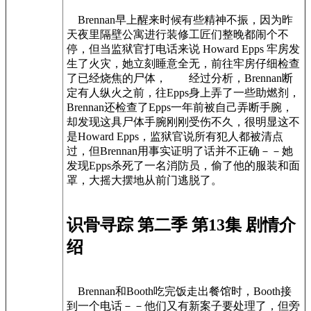
Brennan早上醒来时候有些精神不振，因为昨
天夜里隔壁公寓进行装修工匠们整晚都闹个不
停，但当监狱官打电话来说 Howard Epps 牢房发
生了火灾，她立刻睡意全无，前往牢房仔细检查
了已经烧焦的尸体， 经过分析，Brennan断
定有人纵火之前，往Epps身上弄了一些助燃剂，
Brennan还检查了Epps一年前被自己弄断手腕，
却发现这具尸体手腕刚刚受伤不久，很明显这不
是Howard Epps，监狱官说所有犯人都被清点
过，但Brennan用事实证明了话并不正确－－她
发现Epps杀死了一名消防员，偷了他的服装和面
罩，大摇大摆地从前门逃脱了。
识骨寻踪 第二季 第13集 剧情介
绍
Brennan和Booth吃完饭走出餐馆时，Booth接
到一个电话－－他们又有新案子要处理了，但旁