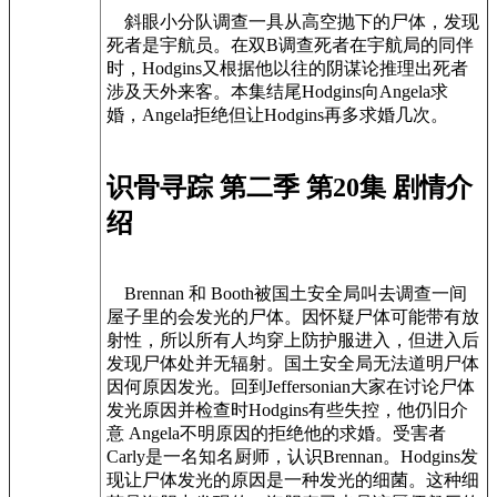
斜眼小分队调查一具从高空抛下的尸体，发现
死者是宇航员。在双B调查死者在宇航局的同伴
时，Hodgins又根据他以往的阴谋论推理出死者
涉及天外来客。本集结尾Hodgins向Angela求
婚，Angela拒绝但让Hodgins再多求婚几次。
识骨寻踪 第二季 第20集 剧情介
绍
Brennan 和 Booth被国土安全局叫去调查一间
屋子里的会发光的尸体。因怀疑尸体可能带有放
射性，所以所有人均穿上防护服进入，但进入后
发现尸体处并无辐射。国土安全局无法道明尸体
因何原因发光。回到Jeffersonian大家在讨论尸体
发光原因并检查时Hodgins有些失控，他仍旧介
意 Angela不明原因的拒绝他的求婚。受害者
Carly是一名知名厨师，认识Brennan。Hodgins发
现让尸体发光的原因是一种发光的细菌。这种细