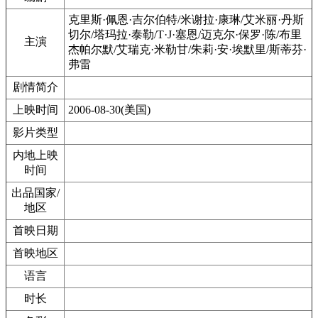
克里斯·佩恩·吉尔伯特/米谢拉·康琳/艾米丽·丹斯
切尔/塔玛拉·泰勒/T·J·塞恩/迈克尔·保罗·陈/布里
主演
杰帕尔默/艾瑞克·米勒甘/朱莉·安·埃默里/斯蒂芬·
弗雷
剧情简介
上映时间
2006-08-30(美国)
影片类型
内地上映
时间
出品国家/
地区
首映日期
首映地区
语言
时长