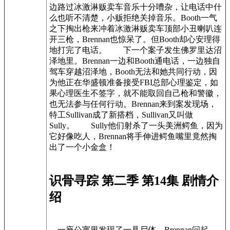
边路过冰激淋贩卖车音乐十分嘈杂，让电话中什
么也听不清楚，小贩拒绝关掉音乐。Booth一气
之下掏出枪来冲着冰激淋贩卖车顶部小丑喇叭连
开三枪，Brennan也惊呆了。但Booth却心安理得
地打完了电话。 下一个案子发生佛罗里达沼
泽地里。Brennan一边和Booth通电话，一边独自
驾车穿越沼泽地，Booth无法和她共同行动，因
为他正在华盛顿准备接受FBI总部心理鉴定，如
果心理医生不签字，就不能取回自己枪和警徽，
也无法参与任何行动。Brennan来到案发现场，
特工Sullivan成了新搭档，Sullivan又叫做
Sully。 Sully他们射杀了一头美洲鳄鱼，因为
它好像吃人，Brennan将手伸进鳄鱼嘴里竟然掏
出了一个小金盒！
识骨寻踪 第二季 第14集 剧情介
绍
一座公寓里发现了一具尸体。Brennan问起