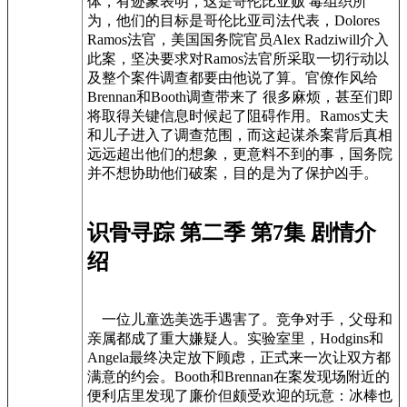
体，有迹象表明，这是哥伦比亚贩 毒组织所
为，他们的目标是哥伦比亚司法代表，Dolores
Ramos法官，美国国务院官员Alex Radziwill介入
此案，坚决要求对Ramos法官所采取一切行动以
及整个案件调查都要由他说了算。官僚作风给
Brennan和Booth调查带来了 很多麻烦，甚至们即
将取得关键信息时候起了阻碍作用。Ramos丈夫
和儿子进入了调查范围，而这起谋杀案背后真相
远远超出他们的想象，更意料不到的事，国务院
并不想协助他们破案，目的是为了保护凶手。
识骨寻踪 第二季 第7集 剧情介
绍
一位儿童选美选手遇害了。竞争对手，父母和
亲属都成了重大嫌疑人。实验室里，Hodgins和
Angela最终决定放下顾虑，正式来一次让双方都
满意的约会。Booth和Brennan在案发现场附近的
便利店里发现了廉价但颇受欢迎的玩意：冰棒也