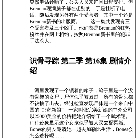
突然电话铃响了，公关人员来询问日程安排。但
Brennan现满脑子都在想别的，于是挂断了电
话。随后发现另外有两个受害者，其中一个还是
Brennan新书的出版商。 这一集共发现有三
个受害者及三个凶手。他们都是Brennan的狂热
粉丝并在网上相约，按照Brennan新书里的犯罪
手法杀人。
识骨寻踪 第二季 第16集 剧情介
绍
河里发现了一个锁着的箱子，箱子里是一个没
有骨架的女尸，尸体似乎被煮过，所有的骨头都
不被抽了出去。经过检查发现尸体是一个来自中
国的“邮寄新娘”。一家叫做完美新娘的中介公司
以25000美金的价格把她介绍给了一个武术迷。
种种迹象显示这个女孩似乎被人买去配冥婚。
Bones的男友邀请她一起去加勒比生活，Bones会
怎么选择呢……