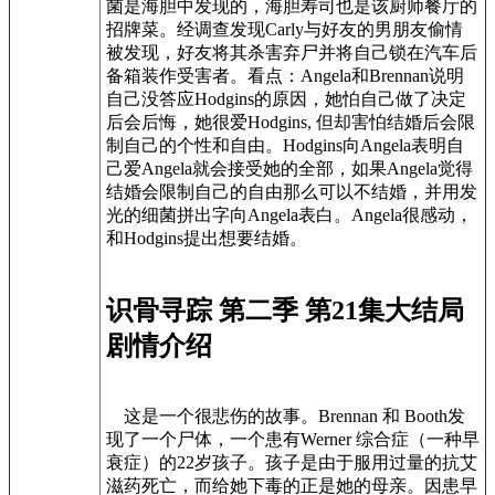
菌是海胆中发现的，海胆寿司也是该厨师餐厅的
招牌菜。经调查发现Carly与好友的男朋友偷情
被发现，好友将其杀害弃尸并将自己锁在汽车后
备箱装作受害者。看点：Angela和Brennan说明
自己没答应Hodgins的原因，她怕自己做了决定
后会后悔，她很爱Hodgins, 但却害怕结婚后会限
制自己的个性和自由。Hodgins向Angela表明自
己爱Angela就会接受她的全部，如果Angela觉得
结婚会限制自己的自由那么可以不结婚，并用发
光的细菌拼出字向Angela表白。Angela很感动，
和Hodgins提出想要结婚。
识骨寻踪 第二季 第21集大结局
剧情介绍
这是一个很悲伤的故事。Brennan 和 Booth发
现了一个尸体，一个患有Werner 综合症（一种早
衰症）的22岁孩子。孩子是由于服用过量的抗艾
滋药死亡，而给她下毒的正是她的母亲。因患早