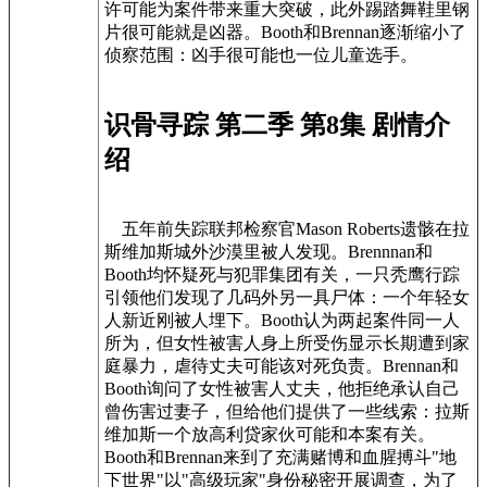
许可能为案件带来重大突破，此外踢踏舞鞋里钢
片很可能就是凶器。Booth和Brennan逐渐缩小了
侦察范围：凶手很可能也一位儿童选手。
识骨寻踪 第二季 第8集 剧情介
绍
五年前失踪联邦检察官Mason Roberts遗骸在拉
斯维加斯城外沙漠里被人发现。Brennnan和
Booth均怀疑死与犯罪集团有关，一只秃鹰行踪
引领他们发现了几码外另一具尸体：一个年轻女
人新近刚被人埋下。Booth认为两起案件同一人
所为，但女性被害人身上所受伤显示长期遭到家
庭暴力，虐待丈夫可能该对死负责。Brennan和
Booth询问了女性被害人丈夫，他拒绝承认自己
曾伤害过妻子，但给他们提供了一些线索：拉斯
维加斯一个放高利贷家伙可能和本案有关。
Booth和Brennan来到了充满赌博和血腥搏斗"地
下世界"以"高级玩家"身份秘密开展调查，为了