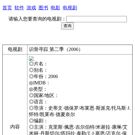
首页
软件
游戏
图书
电影
电视剧
请输入您要查询的电视剧：
电视剧
识骨寻踪 第二季（2006）
◎片名：
◎别名：
◎年份：2006
◎IMDB：
◎类型：
◎国家/地区：
◎语言：
◎导演：史蒂文·德保罗/布莱恩·斯派克/托马斯·J.
怀特/凯莱布·德夏奈尔
◎编剧：
内容
◎主演：克里斯·佩恩·吉尔伯特/米谢拉·康琳/艾
米丽·丹斯切尔/塔玛拉·泰勒/T·J·塞恩/迈克尔·保