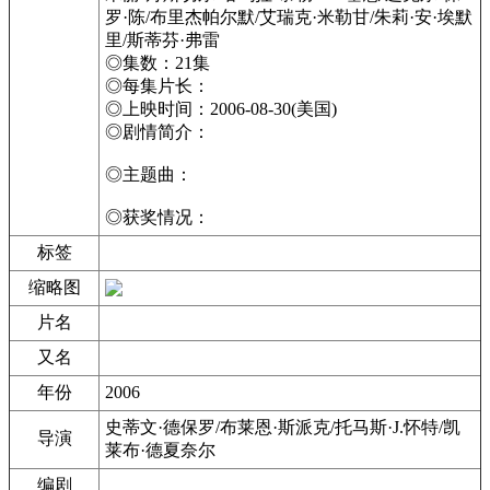
罗·陈/布里杰帕尔默/艾瑞克·米勒甘/朱莉·安·埃默
里/斯蒂芬·弗雷
◎集数：21集
◎每集片长：
◎上映时间：2006-08-30(美国)
◎剧情简介：
◎主题曲：
◎获奖情况：
标签
缩略图
片名
又名
年份
2006
史蒂文·德保罗/布莱恩·斯派克/托马斯·J.怀特/凯
导演
莱布·德夏奈尔
编剧