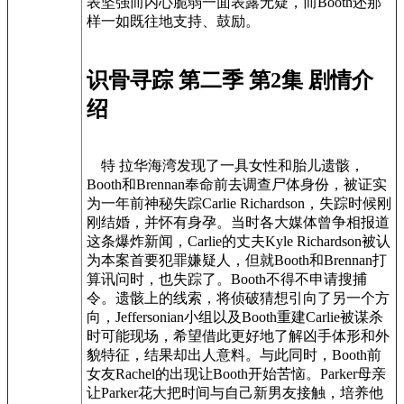
表坚强而内心脆弱一面表露无疑，而Booth还那
样一如既往地支持、鼓励。
识骨寻踪 第二季 第2集 剧情介
绍
特 拉华海湾发现了一具女性和胎儿遗骸，
Booth和Brennan奉命前去调查尸体身份，被证实
为一年前神秘失踪Carlie Richardson，失踪时候刚
刚结婚，并怀有身孕。当时各大媒体曾争相报道
这条爆炸新闻，Carlie的丈夫Kyle Richardson被认
为本案首要犯罪嫌疑人，但就Booth和Brennan打
算讯问时，也失踪了。Booth不得不申请搜捕
令。遗骸上的线索，将侦破猜想引向了另一个方
向，Jeffersonian小组以及Booth重建Carlie被谋杀
时可能现场，希望借此更好地了解凶手体形和外
貌特征，结果却出人意料。与此同时，Booth前
女友Rachel的出现让Booth开始苦恼。Parker母亲
让Parker花大把时间与自己新男友接触，培养他