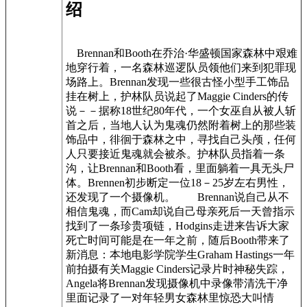
绍
Brennan和Booth在乔治·华盛顿国家森林中艰难
地穿行着，一名森林巡逻队员领他们来到犯罪现
场路上。Brennan发现一些很古怪小型手工饰品
挂在树上，护林队员说起了Maggie Cinders的传
说－－据称18世纪80年代，一个女巫自从被人斩
首之后，当地人认为鬼魂仍然附着树上的那些装
饰品中，徘徊于森林之中，寻找自己头颅，任何
人只要接近鬼魂就会被杀。护林队员指着一条
沟，让Brennan和Booth看，里面躺着一具无头尸
体。Brennen初步断定一位18－25岁左右男性，
还发现了一个摄像机。 Brennan说自己从不
相信鬼魂，而Cam却说自己母亲死后一天曾指示
找到了一条珍贵项链，Hodgins走进来告诉大家
死亡时间可能是在一年之前，随后Booth带来了
新消息：本地电影学院学生Graham Hastings一年
前拍摄有关Maggie Cinders记录片时神秘失踪，
Angela将Brennan发现摄像机中录像带清洗干净
里面记录了一对年轻男女森林里惊恐大叫情