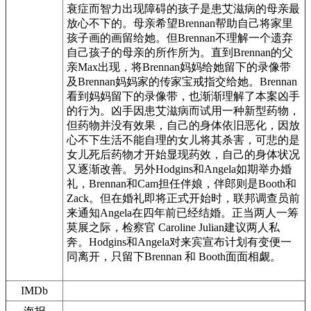
衰症而智力出现障碍的孩子是患艾滋病的母亲最
放心不下的。母亲希望Brennan帮助自己将家里
孩子画的画留给她。但Brennan不理解一个遗弃
自己孩子的母亲的所作所为。直到Brennan的父
亲Max出现，将Brennan妈妈给她留下的录像带
及Brennan妈妈家的传家宝戒指交给她。Brennan
看到妈妈留下的录像带，也渐渐理解了本案凶手
的行为。凶手因患艾滋病而试用一种新型药物，
但药物并没有效果，自己的身体依旧恶化，因放
心不下生活不能自理的女儿将其杀害，可悲的是
女儿死后药物才开始显现药效，自己的身体状况
又逐渐改善。另外Hodgins和Angela如期举办婚
礼，Brennan和Cam担任伴娘，伴郎则是Booth和
Zack。但在婚礼即将正式开始时，联邦调查员前
来通知Angela在四年前已经结婚。正当两人一筹
莫展之际，检察官 Caroline Julian建议两人私
奔。Hodgins和Angela对来宾宣布计划有变便一
同离开，只留下Brennan 和 Booth面面相觑。
IMDb