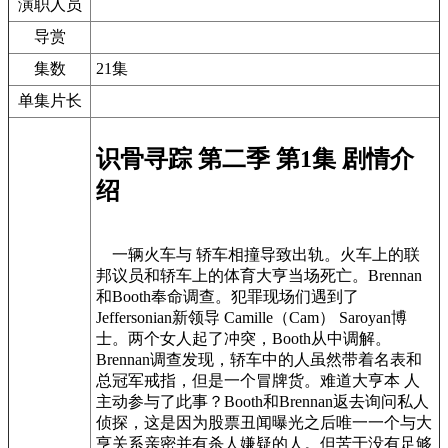
演职人员
导赏
集数
21集
单集片长
识骨寻踪 第二季 第1集 剧情介
绍
一辆火车与 轿车相撞导致出轨。火车上的联
邦议员和轿车上的体育大亨当场死亡。Brennan
和Booth奉命调查。犯罪现场们遇到了
Jeffersonian新领导 Camille（Cam） Saroyan博
士。两个女人起了冲突，Booth从中调解。
Brennan调查发现，轿车中的人虽然带着名表和
总冠军戒指，但是一个冒牌货。难道大亨本 人
主动参与了此事？Booth和Brennan返去询问私人
侦探，这是因为股票丑闻曝光之后唯一一个与大
亨关系亲密并有杀人嫌疑的人。但苦于没有足够