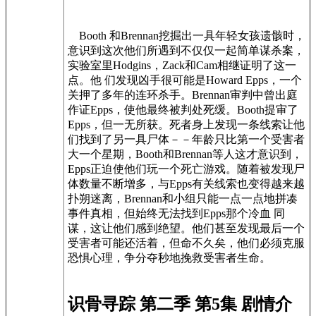
Booth 和Brennan挖掘出一具年轻女孩遗骸时，
意识到这次他们所遇到不仅仅一起简单谋杀案，
实验室里Hodgins，Zack和Cam相继证明了这一
点。他 们发现凶手很可能是Howard Epps，一个
关押了多年的连环杀手。Brennan审判中曾出庭
作证Epps，使他最终被判处死缓。Booth提审了
Epps，但一无所获。死者身上发现一条线索让他
们找到了另一具尸体－－年龄只比第一个受害者
大一个星期，Booth和Brennan等人这才意识到，
Epps正迫使他们玩一个死亡游戏。随着被发现尸
体数量不断增多，与Epps有关线索也变得越来越
扑朔迷离，Brennan和小组只能一点一点地拼凑
事件真相，但始终无法找到Epps那个冷血 同
谋，这让他们感到绝望。他们甚至发现最后一个
受害者可能还活着，但命不久矣，他们必须克服
恐惧心理，争分夺秒地挽救受害者生命。
识骨寻踪 第二季 第5集 剧情介