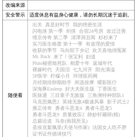
改编来源
安全警示
适度休息有益身心健康，请勿长期沉迷于追剧。
出关
真是好时节
我的绝密生涯
闪电侠 第一季
剑侠
合宿24号房
改过迁善
维京传奇 第二季
清潭洞丑闻
杉杉来了
实习医生格蕾 第十一季
有道理的爱情
收获的季节
马向阳下乡记
欢天喜地俏冤家
Mr. Back
来了！张宝利
妇道
Pluto秘密敢死队
相爱十年
返城年代
裸嫁时代
天国泪
七九河开
阳光满溢
5P医学
柠檬小月
环球医药网
月经期排卵期助手
闲选按摩
曜影医疗
深海豚Easleep
好大夫医生版
丁香医生
随便看
医脉通
三目童子无敌版
三角洲特种部队1
马克思佩恩2
英雄无敌4极速风暴
影子武士2
雍正传奇
勇者斗恶龙4
勇者斗恶龙5
勇者斗恶龙9
质量效应2
静妙轩藏研(精)
总裁论道
马奈(画我所见)
圣埃克絮佩里(天使与作家)
法国女人吃不胖
证书证件德译技巧