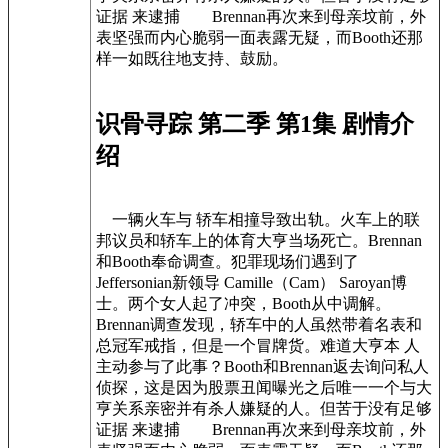
证据 来逮捕 Brennan再次来到母亲坟前，外
表坚强而内心脆弱一面表露无疑，而Booth还那
样一如既往地支持、鼓励。
识骨寻踪 第二季 第1集 剧情介
绍
一辆火车与 轿车相撞导致出轨。火车上的联
邦议员和轿车上的体育大亨当场死亡。Brennan
和Booth奉命调查。犯罪现场们遇到了
Jeffersonian新领导 Camille（Cam） Saroyan博
士。两个女人起了冲突，Booth从中调解。
Brennan调查发现，轿车中的人虽然带着名表和
总冠军戒指，但是一个冒牌货。难道大亨本 人
主动参与了此事？Booth和Brennan返去询问私人
侦探，这是因为股票丑闻曝光之后唯一一个与大
亨关系亲密并有杀人嫌疑的人。但苦于没有足够
证据 来逮捕 Brennan再次来到母亲坟前，外