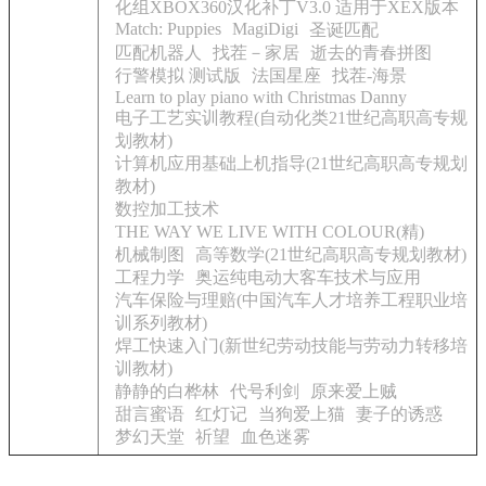
化组XBOX360汉化补丁V3.0 适用于XEX版本
Match: Puppies
MagiDigi
圣诞匹配
匹配机器人
找茬－家居
逝去的青春拼图
行警模拟 测试版
法国星座
找茬-海景
Learn to play piano with Christmas Danny
电子工艺实训教程(自动化类21世纪高职高专规
划教材)
计算机应用基础上机指导(21世纪高职高专规划
教材)
数控加工技术
THE WAY WE LIVE WITH COLOUR(精)
机械制图
高等数学(21世纪高职高专规划教材)
工程力学
奥运纯电动大客车技术与应用
汽车保险与理赔(中国汽车人才培养工程职业培
训系列教材)
焊工快速入门(新世纪劳动技能与劳动力转移培
训教材)
静静的白桦林
代号利剑
原来爱上贼
甜言蜜语
红灯记
当狗爱上猫
妻子的诱惑
梦幻天堂
祈望
血色迷雾