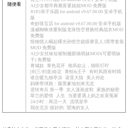
随便看
AI少女都市典雅富婆姐姐MOD 免费版
JOJO亲子乐园 for android v9.67.00.00 安卓手机
版
奇妙珠宝店 for android v9.67.00.00 安卓手机版
漫威蜘蛛侠重制版龙珠悟空替换经典战衣MOD
免费版
怪物猎人崛起曙光孙悟空超级赛亚人3黑带套装
MOD 免费版
AI少女丝袜短裙制服眼镜萌妹MOD(可爱萌妹
子) 免费版
青城奴
青色花开
南风欲止，细听叮咛
[剑三/剑道]命定
青蛙&王子
有时风雨有时晴
谁念暖九独亭凉
诺亚大陆
美人何处
妈咪带球跑：腹黑爹地别来无恙
逆转奇兵 第一季
女人漫画皮鞋
家族的秘密
翠兰的爱情
人生
当婆婆遇上妈之欢喜冤家
24小时：再活一天
流氓皇帝
我在北京·挺好的
望海的女人