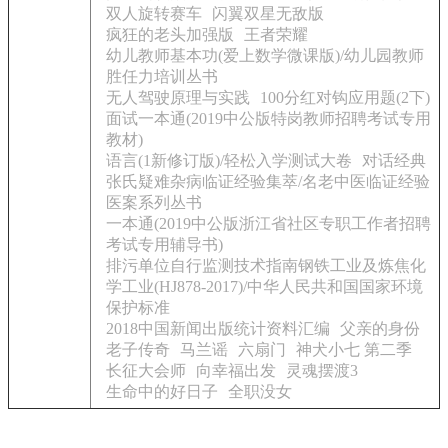
双人旋转赛车
闪翼双星无敌版
疯狂的老头加强版
王者荣耀
幼儿教师基本功(爱上数学微课版)/幼儿园教师
胜任力培训丛书
无人驾驶原理与实践
100分红对钩应用题(2下)
面试一本通(2019中公版特岗教师招聘考试专用
教材)
语言(1新修订版)/轻松入学测试大卷
对话经典
张氏疑难杂病临证经验集萃/名老中医临证经验
医案系列丛书
一本通(2019中公版浙江省社区专职工作者招聘
考试专用辅导书)
排污单位自行监测技术指南钢铁工业及炼焦化
学工业(HJ878-2017)/中华人民共和国国家环境
保护标准
2018中国新闻出版统计资料汇编
父亲的身份
老子传奇
马兰谣
六扇门
神犬小七 第二季
长征大会师
向幸福出发
灵魂摆渡3
生命中的好日子
全职没女