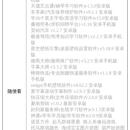
天晟艺点通(钢琴学习软件)v1.5.0安卓版
车享家(汽车保养维护软件) v9.1.1 安卓版
学26个英文字母(英语学习软件)v15.0安卓版
廉德劳务(求职招聘平台) v1.18 安卓手机版
昊铂汽车 v1.2.7 安卓版
极速驾培(驾考知识学习软件) v2.2.3 安卓手机
版
星空壁纸引擎(桌面壁纸设置软件) v5.18.9 安卓
版
微商大师(微商推广软件) v3.2.5 安卓手机版
字幕大师 v3.3.2 安卓版
蜂骑快送(专业跑腿快递服务软件) v1.1.8 安卓
手机版
zedge(手机壁纸软件) v8.62.2 安卓版
随便看
爱字幕滚动字幕制作 v2.9.3 安卓版
快压缩大师(文件压缩软件)V2.0.0 安卓版
夏南剪辑 v1.0.2 最新安卓版
好到家服务师(在线学习软件)v3.1.5安卓版
神通e学车学员端(学车软件)v2.0.9安卓版
诺亚方舟
起凡群雄逐鹿
狼人杀修仙游戏
托马斯填颜色
海绵宝宝图片拼图
葫芦娃拼图