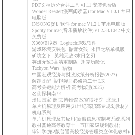
PDF文档拆分合并工具 v1.11 安装免费版
Wonder Reader(漫画阅读器) for Mac V1.0.1 苹果
电脑版
INSONG煲机软件 for mac V1.2.1 苹果电脑版
Spotify for mac(音乐播放软件) v1.2.33.1042 中文
免费版
X360模拟器
Logitech游戏软件
游戏环境安装包
骷髅女孩
永恒之塔单机版
矿坑之下
英雄无敌3末日之刃
英雄无敌3高清重制版
朗克历险记
Tachyon Wars
猎物
中国宏观经济与财政政策分析报告(2023)
解题觉醒 高中物理 必修第二册 LK
高考关键能力解析 高考物理(2025)
名侦探柯南 91
漫话国宝 走!去博物馆 故宫博物院
北派.1
单片机原理及应用(21世纪高职高专规划教材)/
机电系列
单片机原理及其应用(新编信息控制与系统系列
教材普通高等教育十一五国家级规划教材)
审计学(第2版普通高校经济管理类立体化教材)/