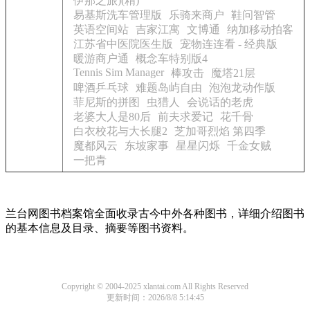
伊那之旅)(精)
易基斯洗车管理版
乐骑来商户
鞋问智管
英语空间站
吉家江寓
文博通
纳加移动拍客
江苏省中医院医生版
宠物连连看 - 经典版
暖游商户通
概念车特别版4
Tennis Sim Manager
棒攻击
魔塔21层
啤酒乒乓球
难题岛屿自由
泡泡龙动作版
菲尼斯的拼图
虫猎人
会说话的老虎
老婆大人是80后
前夫求爱记
花千骨
白衣校花与大长腿2
芝加哥烈焰 第四季
魔都风云
东坡家事
星星闪烁
千金女贼
一把青
兰台网图书档案馆全面收录古今中外各种图书，详细介绍图书
的基本信息及目录、摘要等图书资料。
Copyright © 2004-2025 xlantai.com All Rights Reserved
更新时间：2026/8/8 5:14:45