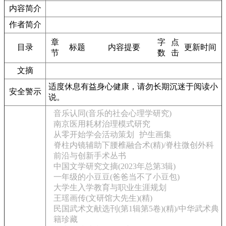
内容简介
作者简介
章
字
点
目录
标题
内容提要
更新时间
节
数
击
文摘
适度休息有益身心健康，请勿长期沉迷于阅读小
安全警示
说。
音乐认同(音乐的社会心理学研究)
南京医用耗材治理模式研究
从零开始学会活动策划
护生画集
脊柱内镜辅助下腰椎融合术(精)/脊柱微创外科
前沿与创新手术丛书
中国文学研究文摘(2023年总第3辑)
一年级的小豆豆(爸爸当不了小豆包)
大学生入学教育与职业生涯规划
王瑶画传(文研馆大先生)(精)
民国武术文献选刊(第1辑第5卷)(精)/中华武术典
籍珍藏