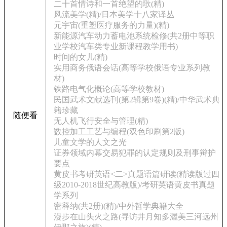
二十首情诗和一首绝望的歌(精)
风流美学(精)/日本美学十八家译丛
元宇宙(重塑医疗服务的力量)(精)
新能源汽车动力蓄电池系统检修(共2册中等职
业学校汽车类专业新课程教学用书)
时间的女儿(精)
实用商务俄语会话(高等学校俄语专业系列教
材)
铁路电气化概论(高等学校教材)
民国武术文献选刊(第2辑第9卷)(精)/中华武术典
籍珍藏
随便看
无人机飞行安全与管理(精)
数控加工工艺与编程(双色印刷第2版)
儿童文学的人文之光
证券领域内幕交易犯罪的认定规则及刑事辩护
要点
黄皮书考研英语<二>真题语篇研读(精读版过四
级2010-2018世纪高教版)/考研英语黄皮书真题
学系列
密释纳(共2册)(精)/中外哲学典籍大全
漫步在山头火之路(寻访井月知多渥美三河远州