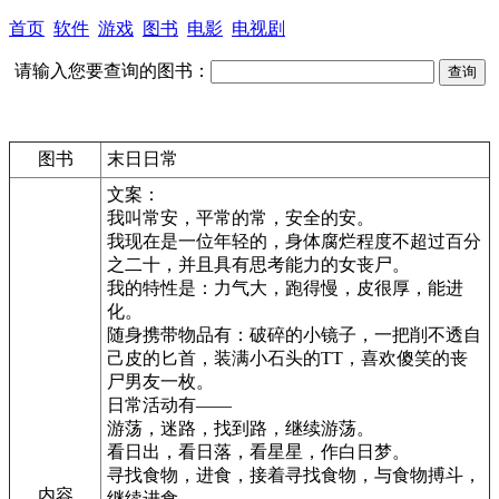
首页
软件
游戏
图书
电影
电视剧
请输入您要查询的图书：
图书
末日日常
文案：
我叫常安，平常的常，安全的安。
我现在是一位年轻的，身体腐烂程度不超过百分
之二十，并且具有思考能力的女丧尸。
我的特性是：力气大，跑得慢，皮很厚，能进
化。
随身携带物品有：破碎的小镜子，一把削不透自
己皮的匕首，装满小石头的TT，喜欢傻笑的丧
尸男友一枚。
日常活动有——
游荡，迷路，找到路，继续游荡。
看日出，看日落，看星星，作白日梦。
寻找食物，进食，接着寻找食物，与食物搏斗，
内容
继续进食。