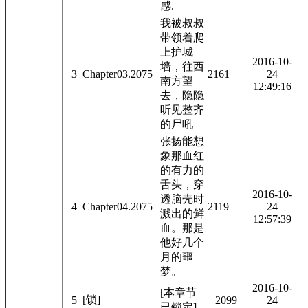
感.
我被叔叔
带领着爬
上护城
2016-10-
墙，往西
3
Chapter03.2075
2161
24
南方望
12:49:16
去，隐隐
听见整齐
的尸吼
张扬能想
象那血红
的有力的
舌头，穿
2016-10-
透脑壳时
4
Chapter04.2075
2119
24
溅出的鲜
12:57:39
血。那是
他好几个
月的噩
梦。
2016-10-
[本章节
[锁]
5
2099
24
已锁定]