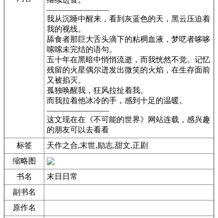
————————
我从沉睡中醒来，看到灰蓝色的天，黑云压迫着
我的视线。
舔食者那巨大舌头滴下的粘稠血液，梦呓者哆哆
嗦嗦未完结的语句。
五十年在黑暗中悄悄流逝，而我恍然不觉。记忆
残留的火星偶尔迸发出微笑的火焰，在生存面前
又被掐灭。
孤独唤醒我，狂风拉扯着我。
而我拉着他冰冷的手，感到十足的温暖。
————————
这文现在在《不可能的世界》网站连载，感兴趣
的朋友可以去看看
标签
天作之合,末世,励志,甜文,正剧
缩略图
书名
末日日常
副书名
原作名