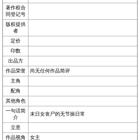
著作权合
同登记号
版权提供
者
定价
印数
出品方
作品荣誉
尚无任何作品简评
主角
配角
其他角色
一句话简
末日女丧尸的无节操日常
介
立意
作品视角
女主