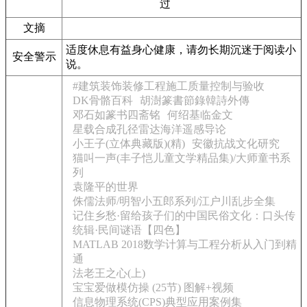
过
文摘
适度休息有益身心健康，请勿长期沉迷于阅读小
安全警示
说。
#建筑装饰装修工程施工质量控制与验收
DK骨骼百科
胡澍篆書節錄韓詩外傳
邓石如篆书四斋铭
何绍基临金文
星载合成孔径雷达海洋遥感导论
小王子(立体典藏版)(精)
安徽抗战文化研究
猫叫一声(丰子恺儿童文学精品集)/大师童书系
列
袁隆平的世界
侏儒法师/明智小五郎系列/江户川乱步全集
记住乡愁·留给孩子们的中国民俗文化：口头传
统辑·民间谜语【四色】
MATLAB 2018数学计算与工程分析从入门到精
通
法老王之心(上)
宝宝爱做模仿操 (25节) 图解+视频
信息物理系统(CPS)典型应用案例集