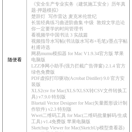
《安全生产专业实务（建筑施工安全）历年真
题·押题模拟》
楚辞灯
写作雷达 麦克米伦世纪
长笛经典练习曲进阶曲集 中级
敦煌文学总论
你一定要学的时间管理书
看视频学中国书法 3 实战篇
视频指导水写帖(书法版水写布+毛笔)/墨点字帖
杜甫诗选
网易mumu模拟器 for Mac V1.9.34官方版 苹果
随便看
电脑版
LZZ净网小助手(强力拦截广告弹窗) 2.1.4 官方
绿色免费版
PDF虚拟打印驱动(Acrobat Distiller) 9.0 官方安
装版
XLS2csv for Mac(XLS/XLSX转CSV文件转换工
具) v7.9.0 特别版
Bluetail Vector Designer for Mac(矢量图形设计制
作软件) v2.3 特别版
Wwei二维码工具 for Mac(二维码批量解码/生成
工具) v1.4免费版 苹果电脑版
Sketchup Viewer for Mac(SketchUp模型查看器)