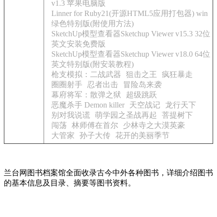
v1.3 苹果电脑版
Linner for Ruby21(开源HTML5应用打包器) win
绿色特别版(附使用方法)
SketchUp模型查看器Sketchup Viewer v15.3 32位
英文安装免费版
SketchUp模型查看器Sketchup Viewer v18.0 64位
英文特别版(附安装教程)
枪支模拟：二战武器
狙击之王
疯狂暴走
圈圈射手
忍者出击
冒险岛来袭
幕府将军：散弹之狱
超级跳跃
恶魔杀手 Demon killer
天空战记
龙行天下
别对我说谎
萌学园之圣战再起
菩提树下
闯荡
林师傅在首尔
少林寺之大漠英豪
大管家
孙子大传
花开的美丽季节
兰台网图书档案馆全面收录古今中外各种图书，详细介绍图书
的基本信息及目录、摘要等图书资料。