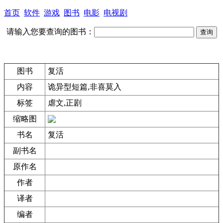
首页
软件
游戏
图书
电影
电视剧
请输入您要查询的图书：
图书
复活
内容
诡异型短篇,非喜莫入
标签
虐文,正剧
缩略图
书名
复活
副书名
原作名
作者
译者
编者