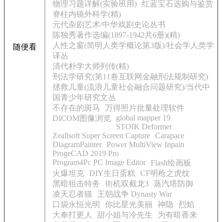
物理习题详解(实验班用)
红蓝宝石选购与鉴赏
脊柱内镜外科学(精)
元代杂剧艺术/中华戏剧史论丛书
陈独秀著作选编(1897-1942共6册)(精)
人性之窗(简明人类学概论第3版)/社会学人类学
随便看
译丛
清代朴学大师列传(精)
刑法学研究(第11卷互联网金融刑法规制研究)
拯救儿童(流浪儿童社会融合问题研究)/当代中
国青少年研究文丛
不存在的斑马
万得照片批量处理软件
global mapper 19
DICOM图像浏览
STOIK Deformer
Zeallsoft Super Screen Capture
Carapace
DiagramPainter
Power MultiView Inpain
ProgeCAD 2019 Pro
Program4Pc PC Image Editor
Flash绘画板
火爆坦克
DIY生日蛋糕
CF明枪之虎纹
黑暗狙击特务
街机双截龙3
蒸汽塔防御
凌天忍者猫
王朝战争 Dynasty War
口袋永恒光明
你比星光美丽
神隐
烈焰
大奉打更人
甜小姐与冷先生
为有暗香来