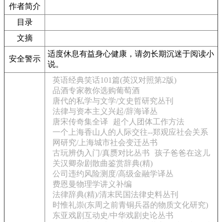
作者简介
目录
文摘
适度休息有益身心健康，请勿长期沉迷于阅读小
安全警示
说。
英语经典笑话101篇(英汉对照第2版)
品酒专家教你选购葡萄酒
唐代的私学与文学/文史哲研究丛刊
法律与资本主义兴起/辞海译丛
唐宋传奇集全译
超个人团体工作方法
一个上海香山人的人际交往--郑观应社会关系
网研究/上海城市社会变迁丛书
古玩辨伪入门/真赝对比丛书
孩子爸爸在这儿
关汉卿杂剧散曲鉴赏辞典(精)
公司违约风险测度/高级金融学译丛
费恩曼物理学讲义补编
法律辞典(精)/清末民国法律史料丛刊
时惟礼崇(东周之前青铜兵器的物质文化研究)
东亚戏剧互动史/中华戏剧史论丛书