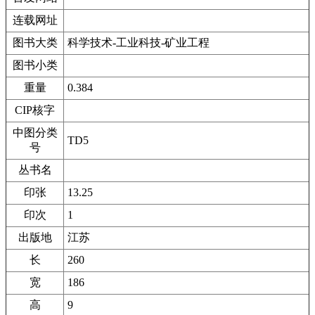
连载网址
图书大类
科学技术-工业科技-矿业工程
图书小类
重量
0.384
CIP核字
中图分类
TD5
号
丛书名
印张
13.25
印次
1
出版地
江苏
长
260
宽
186
高
9