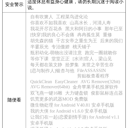
适度休息有益身心健康，请勿长期沉迷于阅读小
安全警示
说。
自有吹箫人
工程菜鸟进化论
你喜欢不如我喜欢
山高水长，河清人寿
我花开尽百花杀
黑大和阿日的小事
那年已至
[快穿]我的良心不会痛
冉冉孤生莫
重修
胡先森的猫
千古女帝之重生为王
后来的我们
半霎辰光
专治傲娇
桃夭铺子
瓶邪幼化-萌物出没请注意
跑完一圈就吻你
等你下课
堂堂正正
[水浒]官人，梁山见
每天都在装文静
拾梦集
末世之辛苦生存
FileASSASSIN
[恋与制作人]银杏与他
剪贴板查看程序
QuickClean
EasyCleaner
AVG Remover(32bit)
AVG Remover(64bit)
金舟苹果手机投屏软件
双飞燕一键16雕
大力键盘锁
俊影鼠标连点器
饥荒更多的武器MOD 免费版
随便看
微生物处理 for Android V40.81 安卓手机版
我的大侠 for Android v1.6.0 安卓手机版
让我们在一起(恋爱剧情手游) for Android v1.1
安卓手机版