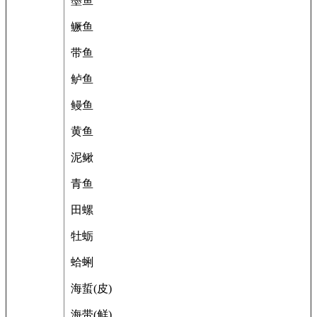
墨鱼
鳜鱼
带鱼
鲈鱼
鳗鱼
黄鱼
泥鳅
青鱼
田螺
牡蛎
蛤蜊
海蜇(皮)
海带(鲜)