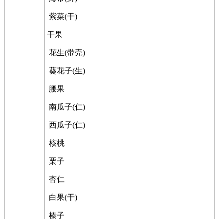
紫菜(干)
干果
花生(带壳)
葵花子(生)
腰果
南瓜子(仁)
西瓜子(仁)
核桃
栗子
杏仁
白果(干)
榛子