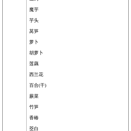
魔芋
芋头
莴笋
萝卜
胡萝卜
莲藕
西兰花
百合(干)
蕨菜
竹笋
香椿
茭白