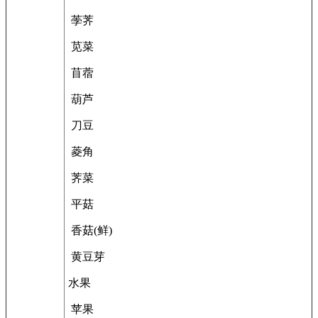
荸荠
苋菜
苜蓿
葫芦
刀豆
菱角
荠菜
平菇
香菇(鲜)
黄豆芽
水果
苹果