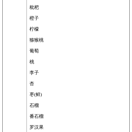
枇杷
橙子
柠檬
猕猴桃
葡萄
桃
李子
杏
枣(鲜)
石榴
番石榴
罗汉果