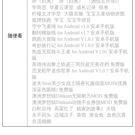
评《归离》
评《归离》
《酒仙玄月传I》
学而思
华夏云课堂
成长记录
组卷
柠檬文才学堂
大疆农服
宝宝儿童动物拼图
狐狸快跑
学宝
宝宝学拼音
空中飞索绳 for Android v1.0 安卓手机版
翻转螺旋线 for Android v1.7 安卓手机版
随便看
跑跑大冒险 for Android V1.0.1 安卓手机版
奇妙旅行记 for Android V1.0.0 安卓手机版
热血无双格斗王者 for Android V1.01 安卓手机
版
英雄传说黎之轨迹三周目超完美存档 免费版
恐龙机甲迷你世界 for Android V1.0.7 安卓手机
版
迷失Stray美少女战士喵夜礼服假面MOD(优雅
深蓝色眼睛) 免费版
澳洲梦想镇Dinkum无限耐力MOD 免费版
澳洲梦想镇Dinkum动物不会挣脱MOD 免费版
白蛇后传
高粱红了
娘家的故事2
火线
永不回头
边城汉子
茶馆
黄金鱼
血色沉香
合适婚姻