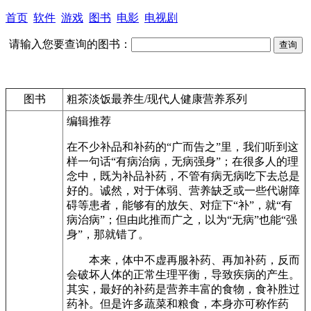
首页
软件
游戏
图书
电影
电视剧
请输入您要查询的图书：
图书
粗茶淡饭最养生/现代人健康营养系列
编辑推荐
在不少补品和补药的“广而告之”里，我们听到这
样一句话“有病治病，无病强身”；在很多人的理
念中，既为补品补药，不管有病无病吃下去总是
好的。诚然，对于体弱、营养缺乏或一些代谢障
碍等患者，能够有的放矢、对症下“补”，就“有
病治病”；但由此推而广之，以为“无病”也能“强
身”，那就错了。
本来，体中不虚再服补药、再加补药，反而
会破坏人体的正常生理平衡，导致疾病的产生。
其实，最好的补药是营养丰富的食物，食补胜过
药补。但是许多蔬菜和粮食，本身亦可称作药