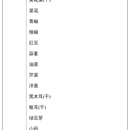
菜花
青椒
辣椒
豇豆
蒜薹
油菜
芹菜
洋葱
黑木耳(干)
银耳(干)
绿豆芽
山药