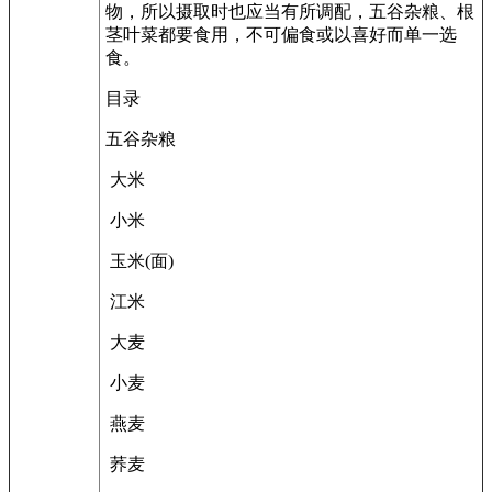
物，所以摄取时也应当有所调配，五谷杂粮、根
茎叶菜都要食用，不可偏食或以喜好而单一选
食。
目录
五谷杂粮
大米
小米
玉米(面)
江米
大麦
小麦
燕麦
荞麦