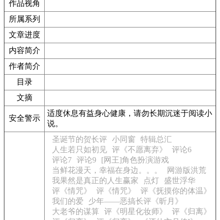
作品视角
所属系列
文章进度
内容简介
作者简介
目录
文摘
适度休息有益身心健康，请勿长期沉迷于阅读小
安全警示
说。
圣诞节的贺长评
小同窗
特辑总汇
人生若只如初见
评《不愿离弃》
评论6
评论7
评论9
[网王]角色扮演游戏
当鲜花漫天，幸福在身边。。。
网游版洪荒
我果然是真正的人生赢家
点灯
盛世浮华
评《情咒》
评《情咒》
评《抚摸你的体温》
我们的爱
少年——恶搞长评《昕月》
大老爷的谋算
评《明星化妆师》
评《归离》