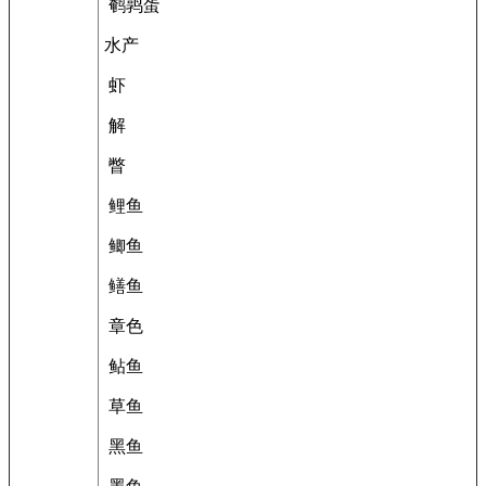
鹌鹑蛋
水产
虾
解
瞥
鲤鱼
鲫鱼
鳝鱼
章色
鲇鱼
草鱼
黑鱼