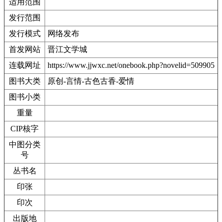
适用范围
发行范围
发行模式
网络发布
首发网站
晋江文学城
连载网址
https://www.jjwxc.net/onebook.php?novelid=509905
图书大类
原创-言情-古色古香-爱情
图书小类
重量
CIP核字
中图分类
号
丛书名
印张
印次
出版地