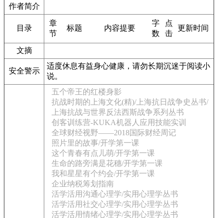
作者简介
章
字
点
目录
标题
内容提要
更新时间
节
数
击
文摘
适度休息有益身心健康，请勿长期沉迷于阅读小
安全警示
说。
五个帝王的红楼身影
抗战时期的上海文化(精)/上海抗日战争史丛书/
上海抗战与世界反法西斯战争系列丛书
创客训练营-KUKA机器人应用技能实训
全球财经视野——2018国际财经周记
照片里的故事/开学第一课
这个青春有点儿萌/开学第一课
生命的路旁满是花穗/开学第一课
我和星星有个约会/开学第一课
企业纳税筹划指南
活学活用沟通心理学/实用心理学丛书
活学活用社交心理学/实用心理学丛书
活学活用情绪心理学/实用心理学丛书