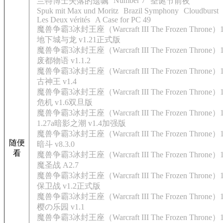
Number 7
兰特博士失落的遗嘱
圣诞节前夜
Spuk mit Max und Moritz
Brazil Symphony
Cloudburst
Les Deux vérités
A Case for PC 49
魔兽争霸3冰封王座（Warcraft III The Frozen Throne）1.
地下城与龙 v1.21正式版
魔兽争霸3冰封王座（Warcraft III The Frozen Throne）1.
废都物语 v1.1.2
魔兽争霸3冰封王座（Warcraft III The Frozen Throne）
古神王 v1.4
魔兽争霸3冰封王座（Warcraft III The Frozen Throne）
危机 v1.6双旦版
魔兽争霸3冰封王座（Warcraft III The Frozen Throne）1
1.27a暗影之潮 v1.4加强版
魔兽争霸3冰封王座（Warcraft III The Frozen Throne）
随便
暗斗 v8.3.0
看
魔兽争霸3冰封王座（Warcraft III The Frozen Throne）
魔圣战 A2.7
魔兽争霸3冰封王座（Warcraft III The Frozen Throne）
保卫战 v1.2正式版
魔兽争霸3冰封王座（Warcraft III The Frozen Throne）1.
樱の乐园 v1.1
魔兽争霸3冰封王座（Warcraft III The Frozen Throne）1.