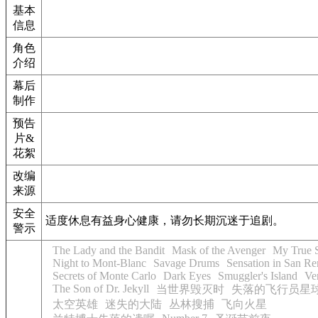
基本
信息
角色
介绍
幕后
制作
预告
片&
花絮
改编
来源
安全
适度休息有益身心健康，请勿长期沉迷于追剧。
警示
The Lady and the Bandit
Mask of the Avenger
My True 
Night to Mont-Blanc
Savage Drums
Sensation in San R
Secrets of Monte Carlo
Dark Eyes
Smuggler's Island
Ver
The Son of Dr. Jekyll
当世界毁灭时
失落的飞行员星
太空英雄
迷失的大陆
丛林搜捕
飞向火星