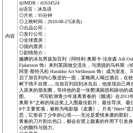
◎IMDB：tt1634524
◎语言：冰岛语
◎片长：95分钟
◎上映时间：2010-08-27(冰岛)
◎出品公司：
◎发行公司：
内容
◎全球票房：
◎国内票房：
◎剧情简介：
腼腆的冰岛男孩加百列（阿特利·奥斯卡·法奈森 Atli Osk
Fjalarsson 饰）来到英国做交流生，与洒脱的马科斯（
阿里·斯特凡松 Haraldur Ari Stefánsson 饰）成为室
启了加百列内心叛逆的一面，某晚两人喝过酒后，在校
树下情不自禁......当加百列回到冰岛后，他发现自己
入原来的朋友圈，等待他的是一张爬满困惑和躁动的成
图。 书写欧洲青少年迷离青春的《颤涌》在2011年
奥斯卡”之称的埃达奖上入围最佳影片、最佳导演、最
8个主要奖项，被称为电影版《皮囊》。片名“Jitters”
思，它形容了少年的心境——无论是爱情来袭的那刻，
青春的刀片割出伤口，都会在肾上腺素的作用下引发身
心的颤抖与脱力。