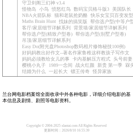
守卫剑阁三幻神 v3.4
怪物岛
小鸟
愤怒红鸟
数码宝贝格斗版3
美国队长
NBA火箭队标
猫和老鼠抢奶酪
快乐女宝贝百变发
Maths Brain Hunt
找妹的搞笑版
帮你选户型(中等户型
客厅/家居细节详解系列
背景墙/家居细节详解系列
帮你选户型(精致户型卷)
帮你选户型(别墅户型卷)
吊顶/家居细节详解系列
Easy Do(附光盘Photoshop数码相片修饰秘技100例)
好妈妈教出好作文--著名作家鲁稚这样教孩子写作文
妈妈必须教给女儿的事
卡内基解压方程式
头号前妻
樱桃小丸子
1989一念间
战火红颜
新贵 第一季
槑
结婚为什么
一起长大
镖王传奇
怪异家族
兰台网电影档案馆全面收录中外各种电影，详细介绍电影的基
本信息及剧情、剧照等电影资料。
Copyright © 2004-2025 xlantai.com All Rights Reserved
更新时间：2026/8/10 16:55:39