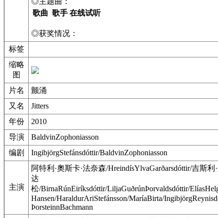
◎主题曲：
歌曲
歌手
在线试听
◎获奖情况：
标签
缩略
图
片名
颤涌
又名
Jitters
年份
2010
导演
BaldvinZophoniasson
编剧
IngibjörgStefánsdóttir/BaldvinZophoniasson
阿特利·奧斯卡·法奈森/HreindísYlvaGarðarsdóttir/吉斯
达
主演
松/BirnaRúnEiríksdóttir/LiljaGuðrúnÞorvaldsdóttir/ElíasHe
Hansen/HaraldurAriStefánsson/MaríaBirta/IngibjörgReynisdó
ÞorsteinnBachmann