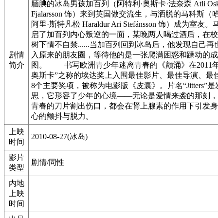
腼腆的冰岛男孩加百列（阿特利·奥斯卡·法奈森 Atli Osk
Fjalarsson 饰）来到英国做交流生，与洒脱的马科斯（
阿里·斯特凡松 Haraldur Ari Stefánsson 饰）成为室
启了加百列内心叛逆的一面，某晚两人喝过酒后，在校
树下情不自禁......当加百列回到冰岛后，他发现自己
剧情
入原来的朋友圈，等待他的是一张爬满困惑和躁动的成
简介
图。 书写欧洲青少年迷离青春的《颤涌》在2011年
奥斯卡”之称的埃达奖上入围最佳影片、最佳导演、最
8个主要奖项，被称为电影版《皮囊》。片名“Jitters”
思，它形容了少年的心境——无论是爱情来袭的那刻，
青春的刀片割出伤口，都会在肾上腺素的作用下引发身
心的颤抖与脱力。
上映
2010-08-27(冰岛)
时间
影片
剧情/同性
类型
内地
上映
时间