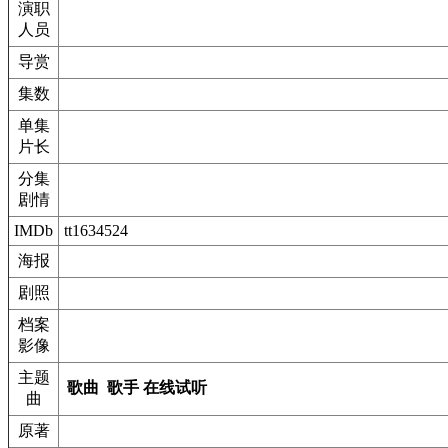
演职
人员
导赏
集数
单集
片长
分集
剧情
IMDb
tt1634524
海报
剧照
档案
影像
主题
歌曲
歌手
在线试听
曲
原著