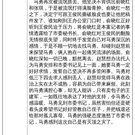
马勇再次被流氓抓去。他坚决不肯供出俞晓红
和张琪，于是被流氓打得满脸青肿。俞晓红一怒
之下，决定宁可跟王俊民撕破脸皮也要让他把稿
件发了。谁知刚到王办公室门口时，俞晓红正好
听到王俊民迫于压力，将俞晓红是本案记者的事
情透露给了市委秘书长。俞晓红对王俊民的翻脸
无情彻底失望，同时终于发觉自己对马勇深沉的
感情，于是不顾一切地去找马勇。却碰到赵慧前
来探望马勇，俩人抱在一起痛哭流涕的场面。俞
晓红深知一切已晚，黯然离去。赵慧想办法托人
为马勇安排和市委书记见上一面，她要马勇一定
好好求情，发誓自己坚决不再多管闲事。马勇对
低三下四去求人感到丢人，赵慧却觉得马勇在政
治上实在太不成熟，容易为自己带来麻烦。此刻
的马勇满腔心事，却无人能诉，只有卖包子的王
建军，一如既往地表达了对他的支持，令马勇心
感温暖。马勇见到市委书记，虽然害怕但还是硬
着头皮希望书记好好管教自己侄子，并把钱退还
给那对孤儿寡母。马勇的强硬态度激怒了市委书
记，马勇感到这次自己是有灭顶之灾了。