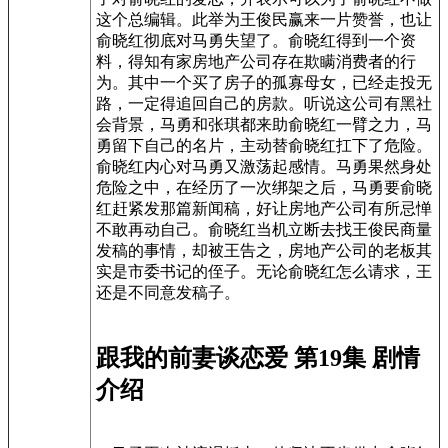
这个总编辑。此举为王俊民赢来一片赞誉，也让
俞晓红彻底对马勇失望了。俞晓红得到一个资
料，得知有家房地产公司存在欺瞒消费者的行
为。其中一个买了房子的孤寡母女，已经走投无
路，一定得追回自己的房款。听说这公司有黑社
会背景，马勇和张琪都来助俞晓红一臂之力，马
勇留下自己的名片，主动替俞晓红扛下了危险。
俞晓红内心对马勇又激荡起感情。马勇果然身处
危险之中，在经历了一次绑架之后，马勇要俞晓
红赶紧发那篇新闻稿，好让房地产公司有所忌惮
不敢再动自己。俞晓红当机立断去找王俊民商量
发稿的事情，却被王告之，房地产公司的老板其
实是市委书记的侄子。无论俞晓红怎么请求，王
还是不同意发稿子。
跟我的前妻谈恋爱 第19集 剧情
介绍