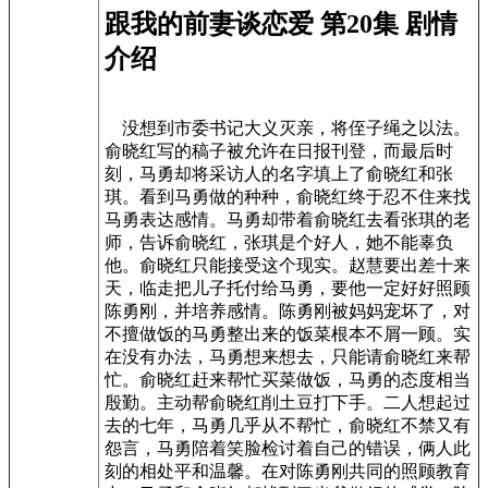
跟我的前妻谈恋爱 第20集 剧情
介绍
没想到市委书记大义灭亲，将侄子绳之以法。
俞晓红写的稿子被允许在日报刊登，而最后时
刻，马勇却将采访人的名字填上了俞晓红和张
琪。看到马勇做的种种，俞晓红终于忍不住来找
马勇表达感情。马勇却带着俞晓红去看张琪的老
师，告诉俞晓红，张琪是个好人，她不能辜负
他。俞晓红只能接受这个现实。赵慧要出差十来
天，临走把儿子托付给马勇，要他一定好好照顾
陈勇刚，并培养感情。陈勇刚被妈妈宠坏了，对
不擅做饭的马勇整出来的饭菜根本不屑一顾。实
在没有办法，马勇想来想去，只能请俞晓红来帮
忙。俞晓红赶来帮忙买菜做饭，马勇的态度相当
殷勤。主动帮俞晓红削土豆打下手。二人想起过
去的七年，马勇几乎从不帮忙，俞晓红不禁又有
怨言，马勇陪着笑脸检讨着自己的错误，俩人此
刻的相处平和温馨。在对陈勇刚共同的照顾教育