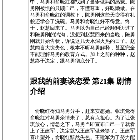
中，马勇和俞晓红都找到了当爹做妈的感觉。陈
勇刚被惯的只顾自己，不懂尊重，好吃懒做。在
马勇和俞晓红的调教下，陈勇刚这些天变得有礼
貌还学会了洗碗。马勇和俞晓红好不得意。终
于，赵慧回来了。马勇以为自己已经顺利迈过了
和陈勇刚的鸿沟，没想到赵慧回来的当晚，陈勇
刚就开始告状，诉说这几天水深火热的日子。赵
慧闻言大惊失色，根本不听马勇解释，甚至完全
不能理解马勇的教育方式。加上之前的种种，赵
慧终于决定，跟马勇彻底分手。
跟我的前妻谈恋爱 第21集 剧情
介绍
俞晓红得知马勇分手，赶来安慰她。张琪觉得
俞晓红对马勇余情未了，总有点担心。为了让张
琪放心，情急之下，马勇当即宣布自己一早就看
上了王建军，决定就找王建军做老婆了。王建军
喜出望外，俞晓红黯然失色。王建军为了努力配