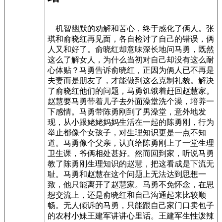
机智幽默的劝解和苦心，终于感化了俩人。张
琪和俞晓红再见面，各自检讨了自己的错误，俩
人又和好了。俞晓红却意味深长地问马勇，既然
这么了解女人，为什么当初对自己却没有这么耐
心体贴？马勇告诉俞晓红，正因为俩人已不再是
夫妻而是朋友了，才能做到这么克制礼貌。解决
了俞晓红他们的问题，马勇饥饿着赶回赵慧家。
赵慧要马勇带着儿子去外面澡堂洗个澡，培养一
下感情。马勇带陈勇刚到了男澡堂，意外地发
现，从小跟姥姥妈妈生活在一起的陈勇刚，行为
举止都像个女孩子，对生理知识更是一点不知
道。马勇像个父亲，认真给陈勇刚上了一堂生理
卫生课，爷俩相处甚好。然而回到家，听说马勇
教了陈勇刚生理知识的赵慧，把这看成是下流无
耻。马勇和赵慧在这个问题上无法达到思想一
致，他只能离开了赵慧家。马勇不免怀念，在思
想交流上，还是俞晓红和自己沟通起来比较顺
畅。无人倾诉的马勇，只能跟自己家门口卖包子
的农村小妹王建军讲讲心里话。王建军生性泼辣