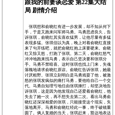
跟我的前妻谈恋爱 第22集大结
局 剧情介绍
张琪想和俞晓红有进一步发展，却不知从何下
手，于是又跑来问军师马勇。马勇思虑良久，告
诉张琪，俞晓红其实喜欢猛男，让他尽量有多猛
表现多猛。张琪信以为真，晚上对着俞晓红直接
来了句开练吧，就把俞晓红抱上床要硬来。俞晓
红又惊又怒，打跑了张琪。第二天，俞晓红怒气
冲冲地跑来找马勇，表示自己坚决要和张琪分
手。马勇不禁暗喜。这时张琪也找上门来，失魂
落魄地请求俞晓红原谅。俞晓红告诉张琪，她最
讨厌粗野。张琪立刻明白是马勇戏耍了他，被激
怒的张琪发疯似的痛打马勇，要他给自己一个交
代。马勇自知理亏地任由张琪捶打，却坚决地告
诉张琪，这是因为他发现自己还爱着俞晓红，他
失去了她一次，再不想失去第二次。看出马勇俞
晓红还深深相爱的张琪，只能接受这个现实，失
落地离开。马勇和俞晓红经此一事，终于破镜重
圆了。俩人复婚的当天，张琪赶来，豁达地表达