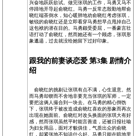
兴奋地跃跃欲试。做完张琪的工作，马勇又马不
停蹄地开导起俞晓红。马勇一反常态殷勤地帮俞
晓红端茶倒水，知心暖肺地劝俞晓红考虑张琪，
敏锐的俞晓红还是立即看穿马勇想早点甩掉自己
这包袱的潜在目的。马勇颇受委屈，一番豪言壮
语打动了俞晓红，然而她还有一个顾虑，张琪形
象邋遢，过去就没给她留下过好印象。
跟我的前妻谈恋爱 第3集 剧情介
绍
俞晓红的挑剔让张琪有点不满，心生退意。然
而马勇却锲而不舍地非要充当张琪的军师，一定
要把这俩人撮合到一块去。在马勇的精心捯饬
下，张琪终于被改造成俞晓红喜欢的形象而再次
出现在她面前。俞晓红对改头换面的张琪大有好
感，然而张琪虽然平时能言善道，还被日报社喻
为妇女用品，面对才貌俱佳，气质出众的俞晓
红，却紧张地不知说什么好。马勇只能在暗地里