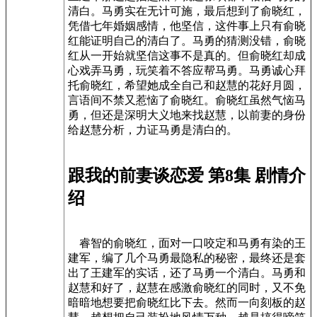
清白。马勇实在无计可施，最后想到了俞晓红，
凭借七年婚姻感情，他坚信，这件事上只有俞晓
红能证明自己的清白了。马勇的猜测没错，俞晓
红从一开始就坚信这事不是真的。但俞晓红却成
心戏弄马勇，玩笑着不答应帮马勇。马勇诚心拜
托俞晓红，希望她成全自己和赵慧的花好月圆，
言语间不禁又惹恼了俞晓红。俞晓红虽然气恼马
勇，但还是深明大义地来找赵慧，以前妻的身份
给赵慧分析，力证马勇是清白的。
跟我的前妻谈恋爱 第8集 剧情介
绍
睿智的俞晓红，面对一口咬定和马勇有染的王
建军，编了几个马勇最隐私的秘密，最终还是套
出了王建军的实话，还了马勇一个清白。马勇和
赵慧和好了，赵慧在感激俞晓红的同时，又不免
暗暗地想要把俞晓红比下去。然而一向刻板的赵