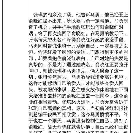
张琪的相亲泡了汤。他告诉马勇，他已经爱上
俞晓红拔不出来，所以要马勇一定帮他。马勇制
造了机会，并手把手地教张琪如何跟俞晓红对
话，终于再次挽回了俞晓红。在马勇的教导下，
张琪每天想出各种深得俞晓红好感的浪漫手段。
马勇同时告诫张琪千万别像自己，一定要持之以
恒。俞晓红发了脚印的专访，而想得到更多的脚
印，却哭着抱住俞晓红表白，自己对她的热爱是
真挚的，不是为了通过她成名。俞晓红正要拉开
脚印，却被张琪和马勇撞见，俩人误会了这一
切，张琪愤然离去。马勇教导张琪要豁达包容，
这样才能感动自己的爱人，才能最终令爱人回
头。被劝服的张琪，忍住怒火故作体贴地在下雨
天给准备去赴约的俞晓红送去一把雨伞，这令俞
晓红相当震动。张琪怒火难平，马勇无奈告诉了
张琪自己离婚的真相。原来，当初俞晓红和报社
副总编王俊民互相欣赏，这令马勇愤愤不平。终
于也在一个雨天，马勇没有控制住自己，痛打了
俞晓红。隔天俞晓红就告诉他，自己已经和王俊