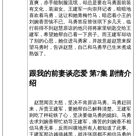
直爽，赤手能制服流氓，却总是要在马勇面前装
有文化，装淑女。王建军一向崇拜记者，暗暗地
喜欢着马勇，这让和她青梅竹马，暗恋着小王的
刘婉香苦恼不已。马勇答应替张琪下乡几天，临
行前得不到赵慧原谅的他只得将家里钥匙交给王
建军，希望她帮自己看一下房子。而王建军却动
了别的心思，她住进马勇家，并故意趁赵慧来探
望马勇时，告诉赵慧，自己和马勇早已生米煮成
熟饭了。
跟我的前妻谈恋爱 第7集 剧情介
绍
赵慧闻言大怒，坚决不肯原谅马勇。马勇赶回
来，斥责王建军，要她帮自己解释清楚。王建军
则吃了秤砣铁了心，坚决要做马勇的媳妇。马勇
去求刘婉香帮忙劝导王建军，痛苦的刘婉香不相
信马勇无辜，反而叫嚷地所有人都知道了此事。
王建军那边越描越黑，就连张琪都不相信马勇的