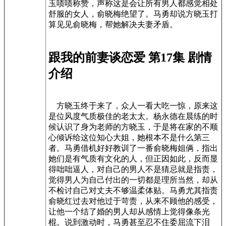
玉啧啧称赞，声称这是会让所有男人都感觉相处
舒服的女人，俞晓梅绝望了。马勇却说方晓玉打
算见见俞晓梅，帮她解决夫妻矛盾。
跟我的前妻谈恋爱 第17集 剧情
介绍
方晓玉终于来了，众人一看大吃一惊，原来这
是位风度气质极佳的老太太。杨永德在晨练的时
候认识了身为老师的方晓玉，于是将在家的不顺
心倾诉给这位知心大姐，她根本不是什么第三
者。马勇借机好好教训了一番俞晓梅姐俩，指出
她们是有气质有文化的人，但正因如此，反而显
得咄咄逼人，对自己的男人不是猜忌就是指责，
觉得男人为自己付出的一切都是理所当然，却从
不检讨自己对丈夫不够温柔体贴。马勇尤其指责
俞晓红过去对他过于苛责，从来不顾他的感受，
让他一个结了婚的男人却从感情上觉得像条光
棍。说到激动时，马勇甚至忍不住委屈流下泪