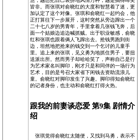
慧，越想把自己装扮地风情万种，越是搞得啼笑
皆非。而张琪对俞晓红的大度和智慧着了迷，更
加认定了这个对像。张琪和俞晓红一起约会，他
正打算往下一步展开，这时突然从旁边蹿出一个
二十七八岁的男青年，手里拿着几张钱飞奔，后
面一个姑娘边追边喊抓贼。出于职业敏感，俞晓
红和张琪也跟着俩人飞蹿出去。抢钱男跑到街
边，坦然地把抢来的钱交到一个乞讨的儿童手
里。追上来的张琪，见义勇为地抓住男子，要扭
送派出所。然而男子却哈哈笑了，声称自己是行
为艺术家名叫脚印，刚才只是和同伴的一场行为
艺术，目的是号召大家省下闲钱去资助流浪儿
童。俞晓红对脚印发生了兴趣。脚印得知俞晓红
的记者身份，也主动和俞晓红打得火热。
跟我的前妻谈恋爱 第9集 剧情介
绍
张琪觉得俞晓红太随便，又找到马勇，表示不