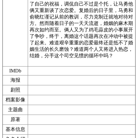
了自己的祝福，调侃自己不过是个托，让马勇他
俩又重新谈了次恋爱。复婚后的日子里，马勇和
俞晓红谨记从前的教训，尽力克制迁就地对待对
方。然而随着日子的一天天流逝，婚姻的麻木期
再次如约而至。俩人又为了鸡毛蒜皮的小事展开
了争吵，终于，离婚这个话题再次在冲动中被提
了起来。难道艰辛重重的恋爱最终还是抵不了婚
姻生活的长久磨蚀？难道两个人又将进入热恋，
结婚，分手这个司空见惯的循环中吗？
IMDb
海报
剧照
档案影像
主题曲
原著
基本信息