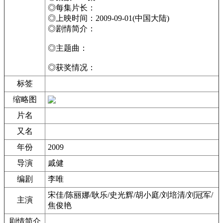
◎每集片长：
◎上映时间：2009-09-01(中国大陆)
◎剧情简介：
◎主题曲：
◎获奖情况：
标签
缩略图
片名
又名
年份
2009
导演
戚健
编剧
李唯
宋佳/陈丽娜/耿乐/史光辉/胡小庭/刘培清/刘冠军/
主演
焦俊艳
剧情简介