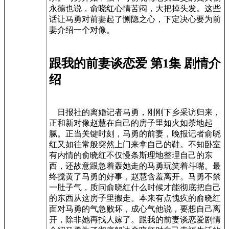
永德也说，俞晓红心情苦闷，大把掉头发。这些
话让马勇对前妻起了恻隐之心，下定决心要为前
妻介绍一个对像。
跟我的前妻谈恋爱 第1集 剧情介
绍
日报社的离婚记者马勇，刚刚下乡采访归来，
正和新对像赵慧在自己的房子里如火如荼地起
腻。正当关键时刻，马勇的前妻，晚报记者俞晓
红又如往常般突然上门来拿自己的鞋。不知卧室
有内情的俞晓红不仅慢条斯理地整理自己的东
西，还故意跟急着轰她走的马勇玩笑着斗嘴。最
终搅黄了马勇的好事，赵慧含羞离开。马勇不禁
一肚子气，质问俞晓红什么时候才能彻底把自己
的东西从这房子里搬走。本来有点愧疚的俞晓红
面对马勇的气急败坏，成心气他说，要想自己离
开，除非她再找人嫁了。跟我的前妻谈恋爱剧情