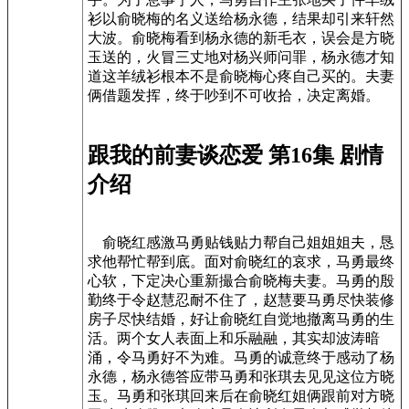
衫以俞晓梅的名义送给杨永德，结果却引来轩然
大波。俞晓梅看到杨永德的新毛衣，误会是方晓
玉送的，火冒三丈地对杨兴师问罪，杨永德才知
道这羊绒衫根本不是俞晓梅心疼自己买的。夫妻
俩借题发挥，终于吵到不可收拾，决定离婚。
跟我的前妻谈恋爱 第16集 剧情
介绍
俞晓红感激马勇贴钱贴力帮自己姐姐姐夫，恳
求他帮忙帮到底。面对俞晓红的哀求，马勇最终
心软，下定决心重新撮合俞晓梅夫妻。马勇的殷
勤终于令赵慧忍耐不住了，赵慧要马勇尽快装修
房子尽快结婚，好让俞晓红自觉地撤离马勇的生
活。两个女人表面上和乐融融，其实却波涛暗
涌，令马勇好不为难。马勇的诚意终于感动了杨
永德，杨永德答应带马勇和张琪去见见这位方晓
玉。马勇和张琪回来后在俞晓红姐俩跟前对方晓