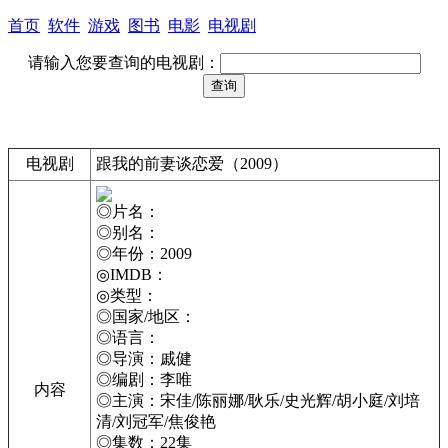
首页
软件
游戏
图书
电影
电视剧
请输入您要查询的电视剧：
电视剧
跟我的前妻谈恋爱（2009）
◎片名：
◎别名：
◎年份：2009
◎IMDB：
◎类型：
◎国家/地区：
◎语言：
◎导演：戚健
◎编剧：李唯
内容
◎主演：宋佳/陈丽娜/耿乐/史光辉/胡小庭/刘培
清/刘冠军/焦俊艳
◎集数：22集