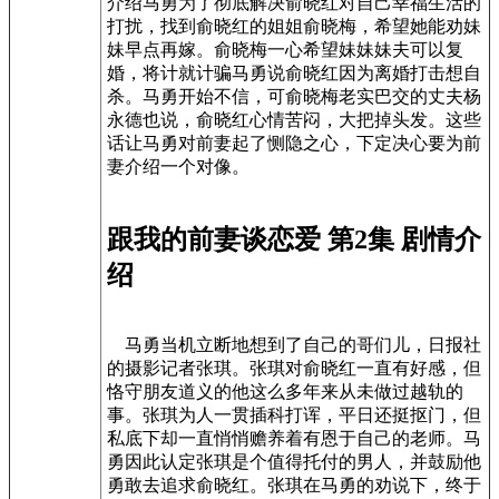
介绍马勇为了彻底解决俞晓红对自己幸福生活的
打扰，找到俞晓红的姐姐俞晓梅，希望她能劝妹
妹早点再嫁。俞晓梅一心希望妹妹妹夫可以复
婚，将计就计骗马勇说俞晓红因为离婚打击想自
杀。马勇开始不信，可俞晓梅老实巴交的丈夫杨
永德也说，俞晓红心情苦闷，大把掉头发。这些
话让马勇对前妻起了恻隐之心，下定决心要为前
妻介绍一个对像。
跟我的前妻谈恋爱 第2集 剧情介
绍
马勇当机立断地想到了自己的哥们儿，日报社
的摄影记者张琪。张琪对俞晓红一直有好感，但
恪守朋友道义的他这么多年来从未做过越轨的
事。张琪为人一贯插科打诨，平日还挺抠门，但
私底下却一直悄悄赡养着有恩于自己的老师。马
勇因此认定张琪是个值得托付的男人，并鼓励他
勇敢去追求俞晓红。张琪在马勇的劝说下，终于