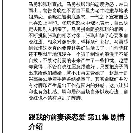
马勇和张琪宣战。马勇被脚印的态度激怒，冲口
而出，警告俞晓红不要自不量力老牛吃嫩草地谈
姐弟恋。俞晓红被彻底激怒，一气之下宣布自己
已喜欢上脚印。张琪也怒火中烧地表示，自己决
定去跟别人相亲了。马勇拼命阻挠张琪的相亲，
不断挑剔张琪的相亲对像，张琪却铁了心要和俞
晓红掰。相亲对像赶来，样样条件都好。马勇感
到张琪这次真的要奔赴美好生活去了，而俞晓红
还不明就里地沉浸在一个骗子制造的浪漫里不能
自拔，不禁对前妻的未来产生了一些担忧。赵慧
却觉得，不管俞晓红愿意跟谁好，只要把房子腾
出来给他们结婚，就不用再去管她了。赵慧于是
兴高采烈地着手筹备结婚事宜。其实俞晓红并没
有对脚印产生超出工作范围内的好感，这点让脚
印也有危机感。脚印居然当场自杀以表心迹，俞
晓红也不禁有点乱了阵脚。
跟我的前妻谈恋爱 第11集 剧情
介绍