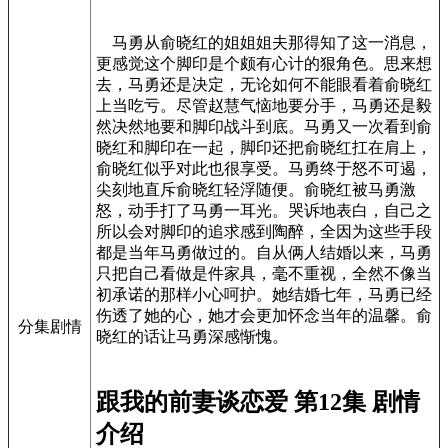
马勇从俞晓红的姐姐姐夫那得知了这一消息，
更感觉这个脚印是个颇有心计的狠角色。思来想
去，马勇还是决定，无论如何不能眼看着俞晓红
上当吃亏。尽管赵慧气恼地要分手，马勇还是毅
然决然地要和脚印战斗到底。马勇又一次看到俞
晓红和脚印在一起，脚印还把俞晓红扛在肩上，
俞晓红似乎对此也很享受。马勇终于怒不可遏，
尖刻地直斥俞晓红轻浮随便。俞晓红被马勇激
怒，动手打了马勇一耳光。哭诉地表白，自己之
所以会对脚印的追求感到陶醉，全因为这些手段
都是当年马勇做过的。自从俩人结婚以来，马勇
只把自己看做是件家具，毫不重视，全然不像当
初承诺的那样小心呵护。她结婚七年，马勇已经
伤透了她的心，她才会更加怀念当年的温馨。俞
分集剧情
晓红的话让马勇深感惭愧。
跟我的前妻谈恋爱 第12集 剧情
介绍