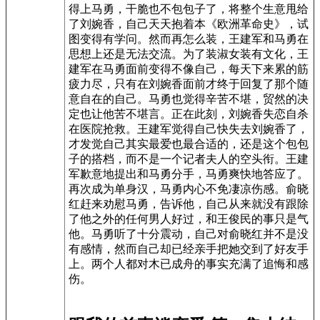
得上马勇，干脆也不包包子了，将整个生意甩给
了刘婉香，自己天天抱着本《欧洲革命史》，试
图变得有学问。然而再怎么装，王建军和马勇在
思想上还是无法交流。为了装淑女装有文化，王
建军在马勇面前变得不像自己，每天下来累的筋
疲力尽，只有在刘婉香面前才终于回复了那个随
意自在的自己。马勇也觉得辛苦不堪，贸然的决
定也让他苦不堪言。正在此刻，刘婉香失恋自杀
在医院抢救。王建军觉得自己快失去刘婉香了，
才发觉自己其实最爱也最合适的，还是这个包包
子的搭档，而不是一个记者夫人的空头衔。王建
军歉意地提出和马勇分手，马勇爽快地答应了。
再次成为单身汉，马勇内心不免凄凉伤感。俞晓
红赶来劝慰马勇，告诉他，自己从来就没有跟除
了他之外的任何男人好过，和王俊民的事只是气
他。马勇听了十分震动，自己对俞晓红并不是没
有感情，然而自己却已经亲手把她交到了好友手
上。两个人都对木已成舟的事实充满了追悔和感
伤。