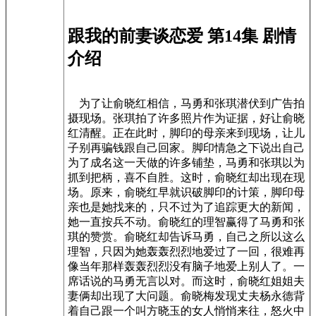
跟我的前妻谈恋爱 第14集 剧情
介绍
为了让俞晓红相信，马勇和张琪潜伏到广告拍
摄现场。张琪拍了许多照片作为证据，好让俞晓
红清醒。正在此时，脚印的母亲来到现场，让儿
子别再骗钱跟自己回家。脚印情急之下说出自己
为了成名这一天做的许多铺垫，马勇和张琪以为
抓到把柄，喜不自胜。这时，俞晓红却出现在现
场。原来，俞晓红早就识破脚印的计策，脚印母
亲也是她找来的，只不过为了追踪更大的新闻，
她一直按兵不动。俞晓红的理智赢得了马勇和张
琪的赞赏。俞晓红却告诉马勇，自己之所以这么
理智，只因为她轰轰烈烈地爱过了一回，很难再
像当年那样轰轰烈烈没有脑子地爱上别人了。一
席话说的马勇无言以对。而这时，俞晓红姐姐夫
妻俩却出现了大问题。俞晓梅发现丈夫杨永德背
着自己跟一个叫方晓玉的女人悄悄来往，怒火中