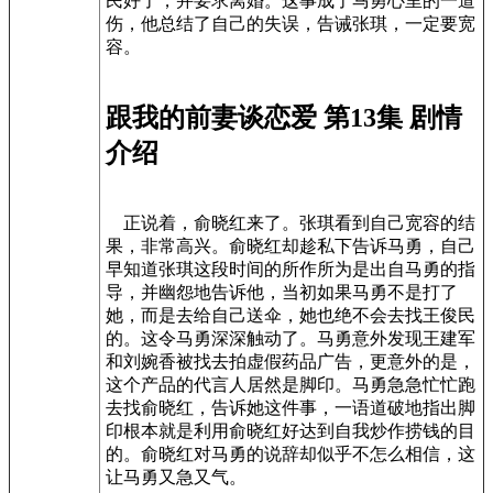
民好了，并要求离婚。这事成了马勇心里的一道
伤，他总结了自己的失误，告诫张琪，一定要宽
容。
跟我的前妻谈恋爱 第13集 剧情
介绍
正说着，俞晓红来了。张琪看到自己宽容的结
果，非常高兴。俞晓红却趁私下告诉马勇，自己
早知道张琪这段时间的所作所为是出自马勇的指
导，并幽怨地告诉他，当初如果马勇不是打了
她，而是去给自己送伞，她也绝不会去找王俊民
的。这令马勇深深触动了。马勇意外发现王建军
和刘婉香被找去拍虚假药品广告，更意外的是，
这个产品的代言人居然是脚印。马勇急急忙忙跑
去找俞晓红，告诉她这件事，一语道破地指出脚
印根本就是利用俞晓红好达到自我炒作捞钱的目
的。俞晓红对马勇的说辞却似乎不怎么相信，这
让马勇又急又气。