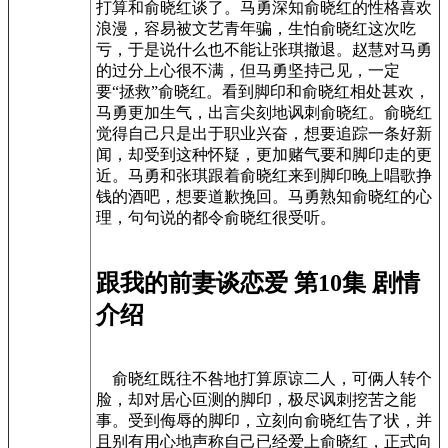
打算和俞晓红谈了。马勇深知俞晓红的性格喜欢
浪漫，容易被文艺青年骗，生怕俞晓红这次吃
亏，于是说什么也不能让张琪撤退。赵慧对马勇
的过分上心很不满，但马勇坚持己见，一定
要“拯救”俞晓红。看到脚印和俞晓红相处甚欢，
马勇更加生气，出言尖刻地讽刺俞晓红。俞晓红
觉得自己只是出于职业兴奋，想要追踪一条好新
闻，却受到这种怀疑，更加赌气要和脚印走的更
近。马勇和张琪跟着俞晓红来到脚印晚上唱歌挣
钱的酒吧，想要道歉挽回。马勇熟知俞晓红的心
理，句句说的都令俞晓红很受听。
跟我的前妻谈恋爱 第10集 剧情
介绍
俞晓红既往不咎地打算原谅二人，可俩人转个
脸，却对居心叵测的脚印，极尽讽刺挖苦之能
事。受到侮辱的脚印，立刻向俞晓红告了状，并
且别有用心地声称自己已经爱上俞晓红，正式向