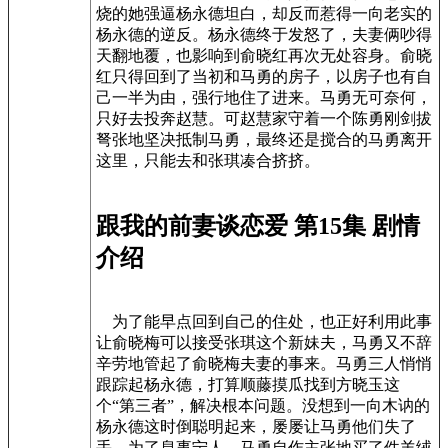
烧的她强逼杨永德坦白，却反而惹得一向老实的
杨永德的逆反。杨永德终于发怒了，夫妻俩吵得
天翻地覆，也影响到俞晓红再次无处容身。俞晓
红只得回到了当初和马勇的房子，以房子也有自
己一半为由，强行地住了进来。马勇无可奈何，
只好去投奔赵慧。可赵慧家守着一个陈勇刚剑拔
弩张地坚决抵制马勇，最终还是搅合的马勇离开
这里，只能去和张琪凑合挤挤。
跟我的前妻谈恋爱 第15集 剧情
介绍
为了能早点回到自己的住处，也正好利用此事
让俞晓梅可以接受张琪这个新妹夫，马勇又不辞
辛劳地管起了俞晓梅夫妻的事来。马勇三人悄悄
跟踪起杨永德，打算顺藤摸瓜找到方晓玉这
个“第三者”，解决根本问题。没想到一向木讷的
杨永德这时倒聪明起来，屡屡让马勇他们失了
手。为了息事宁人，马勇自作主张地买了件羊绒