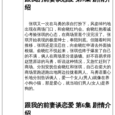
绍
张琪又一次在马勇的亲自打扮下，风姿绰约地
出现在商场门口，和俞晓红约会。俞晓红抱着诚
心考验张琪的心态，在商场里逛个没完没了。张
琪开始表现的极度绅士，奉陪到底。但随着时间
推移，张琪还是没忍住，向俞晓红申请去外面抽
根烟。俞晓红不悦起来，张琪也终于爆发了自己
的不满，俩人在商场里分道扬镳。好不容易求得
赵慧原谅的马勇，听说这种情况，又急忙赶到了
商场。分别安抚住俞晓红和张琪，自己在偌大的
商场里跑进跑出地两边拉拢着两人。马勇语重心
长地分别告诉俩人，爱一个女人(男人)就像在养
小狗小猫，那是爱心，就当咱们男人(女人)是养
狗的。
跟我的前妻谈恋爱 第6集 剧情介
绍