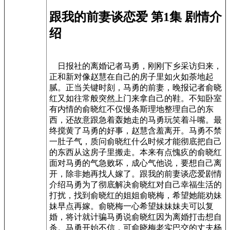
跟我的前妻谈恋爱 第1集 剧情介
绍
日报社的离婚记者马勇，刚刚下乡采访归来，
正和新对像赵慧在自己的房子里如火如荼地起
腻。正当关键时刻，马勇的前妻，晚报记者俞晓
红又如往常般突然上门来拿自己的鞋。不知卧室
有内情的俞晓红不仅慢条斯理地整理自己的东
西，还故意跟急着轰她走的马勇玩笑着斗嘴。最
终搅黄了马勇的好事，赵慧含羞离开。马勇不禁
一肚子气，质问俞晓红什么时候才能彻底把自己
的东西从这房子里搬走。本来有点愧疚的俞晓红
面对马勇的气急败坏，成心气他说，要想自己离
开，除非她再找人嫁了。跟我的前妻谈恋爱剧情
介绍马勇为了彻底解决俞晓红对自己幸福生活的
打扰，找到俞晓红的姐姐俞晓梅，希望她能劝妹
妹早点再嫁。俞晓梅一心希望妹妹妹夫可以复
婚，将计就计骗马勇说俞晓红因为离婚打击想自
杀。马勇开始不信，可俞晓梅老实巴交的丈夫杨