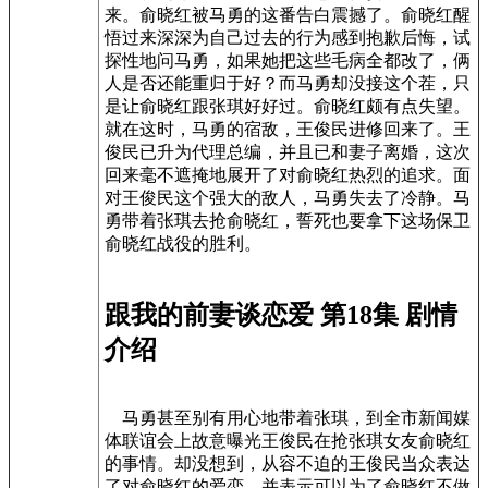
来。俞晓红被马勇的这番告白震撼了。俞晓红醒
悟过来深深为自己过去的行为感到抱歉后悔，试
探性地问马勇，如果她把这些毛病全都改了，俩
人是否还能重归于好？而马勇却没接这个茬，只
是让俞晓红跟张琪好好过。俞晓红颇有点失望。
就在这时，马勇的宿敌，王俊民进修回来了。王
俊民已升为代理总编，并且已和妻子离婚，这次
回来毫不遮掩地展开了对俞晓红热烈的追求。面
对王俊民这个强大的敌人，马勇失去了冷静。马
勇带着张琪去抢俞晓红，誓死也要拿下这场保卫
俞晓红战役的胜利。
跟我的前妻谈恋爱 第18集 剧情
介绍
马勇甚至别有用心地带着张琪，到全市新闻媒
体联谊会上故意曝光王俊民在抢张琪女友俞晓红
的事情。却没想到，从容不迫的王俊民当众表达
了对俞晓红的爱恋，并表示可以为了俞晓红不做