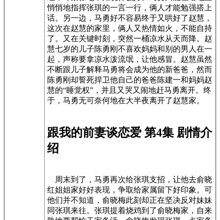
悄悄地指挥张琪的一言一行，俩人才能勉强搭上
话。另一边，马勇好不容易终于又哄好了赵慧，
这次在赵慧的家里，俩人又热情如火，不能自持
了。又在关键时刻，突然一桶凉水从天而降。赵
慧七岁的儿子陈勇刚不喜欢妈妈和别的男人在一
起，声称要拿凉水泼流氓，让他感冒。赵慧虽然
不断跟儿子解释马勇将会成为他的新爸爸，然而
陈勇刚却誓死捍卫他自己的爸爸陈建一和妈妈赵
慧的“睡觉权”，并且又哭又闹地赶马勇离开。终
于，马勇无可奈何地在大半夜离开了赵慧家。
跟我的前妻谈恋爱 第4集 剧情介
绍
周末到了，马勇再次给张琪支招，让他去俞晓
红姐姐家好好表现，争取给家属留下好印象。可
他们并不知道，俞晓梅此刻却正在坚决反对妹妹
同张琪来往。张琪提着烧鸡到了俞晓梅家，自来