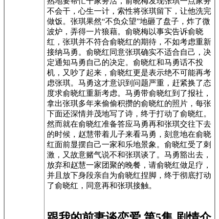
熟地要帮忙干家务活，俞晓梅发现张琪一点家务
不会干，心生一计，索性将张琪留下，让他洗完
做饭。张琪果然“不负众望”地砸了盘子，炸了微
波炉，弄得一片狼藉。俞晓梅以事实告诉俞晓
红，张琪并不符合俞晓红的期待，不如考虑重新
接纳马勇。俞晓红同意张琪确实不适合自己，决
定通知马勇自己的决定。俞晓红和马勇话不投
机，又吵了起来，俞晓红更是表示绝不可能再考
虑张琪。马勇这才意识到问题严重，赶紧换了态
度求俞晓红重新考虑。马勇带俞晓红到了报社，
拿出张琪多年来偷偷积攒的俞晓红的照片，每张
下面还深情并茂地写了诗，终于打动了俞晓红。
然而就在俞晓红准备答应马勇再和张琪交往下去
的时候，赵慧带着儿子来看马勇，刻意地在俞晓
红面前显摆自己一家和乐地景象。俞晓红受了刺
激，又故意赌气说不和张琪谈了。马勇豁出去，
放弃和赵慧一家团聚的晚餐，请俞晓红做足疗，
并且放下身段亲自为俞晓红捏脚，终于彻底打动
了俞晓红，同意再和张琪接触。
跟我的前妻谈恋爱 第5集 剧情介