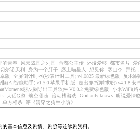
排的青春
风云战国之列国
帝都公主传
还没爱够
都市名片
爱
切尔诺贝利
身为一个胖子
恋上喵星人
想见你
寒山令
拜托
安卓版
全屏倒计时器(秒表计时工具) v4.0825 最新绿色版
反求跟踪软
智脑(AI智能助手) v1.5.0 苹果手机版
走出趣(招聘求职) v4.1.8 
hatMoments朋友圈导出工具软件 V0.0.2 免费绿色版
小米WiFi(路
ts
God only knows
大话G游
航空测验
滚动槽游戏
听说爱情
）单方相杀
评《清穿之猗兰小筑》
剧的基本信息及剧情、剧照等连续剧资料。