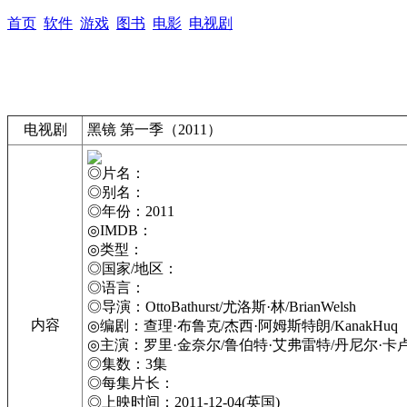
首页
软件
游戏
图书
电影
电视剧
电视剧
黑镜 第一季（2011）
◎片名：
◎别名：
◎年份：2011
◎IMDB：
◎类型：
◎国家/地区：
◎语言：
◎导演：OttoBathurst/尤洛斯·林/BrianWelsh
内容
◎编剧：查理·布鲁克/杰西·阿姆斯特朗/KanakHuq
◎主演：罗里·金奈尔/鲁伯特·艾弗雷特/丹尼尔·卡卢
◎集数：3集
◎每集片长：
◎上映时间：2011-12-04(英国)