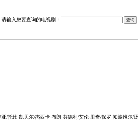
请输入您要查询的电视剧：
亚/托比·凯贝尔/杰西卡·布朗·芬德利/艾伦·里奇/保罗·帕波维尔/