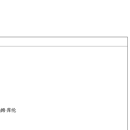
汤姆·库伦