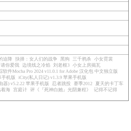
的迫降
抉择：女人们的战争
黑狗
三千鸦杀
小女霓裳
，请你爱我
边境线之冷焰
刘老根3
小女上房揭瓦
件Mocha Pro 2024 v11.0.1 for Adobe 汉化包 中文独立版
安卓手机版
iCity(私人日记) v1.3.9 苹果手机版
由器) v5.2.22 苹果手机版
忍者跳投
赛季2012
夏天的卡丁车
临着海
宫庭计
评《『死神白她』光阴兼程》
记得不记得