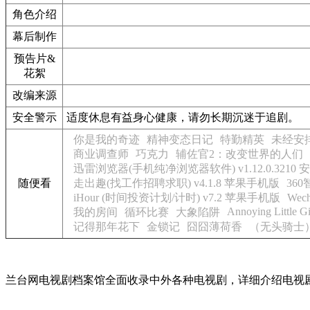
角色介绍
幕后制作
预告片&
花絮
改编来源
安全警示
适度休息有益身心健康，请勿长期沉迷于追剧。
你是我的奇迹
精神变态日记
特勤精英
未经安
商业调查师
巧克力
辅佐官2：改变世界的人们
迅雷浏览器(手机纯净浏览器软件) v1.12.0.3210 
随便看
走出趣(找工作招聘求职) v4.1.8 苹果手机版
360
iHour (时间投资计划/计时) v7.2 苹果手机版
Wec
Annoying Little Gi
我的房间
循环比赛
大象陷阱
记得那年花下
金锁记
囧囧薄荷香
（无头骑士
兰台网电视剧档案馆全面收录中外各种电视剧，详细介绍电视