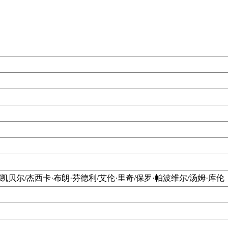
凯贝尔/杰西卡·布朗·芬德利/艾伦·里奇/保罗·帕波维尔/汤姆·库伦