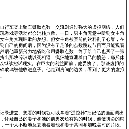
自行车架上骑车赚取点数，交流则通过强大的虚拟网络，人们
玩游戏等活动都会消耗点数。一日，男主角无意中听到女主角
女主角实现唱歌的梦想。但女主角被赛前的饮料乱了心智，在
到自己的房间后，因为没有了足够的点数跳过节目而只能观看
然后他重新努力地省吃俭用赚取点数，终于给自己也买了一张
掏出那块碎玻璃以死相逼，疯狂地宣泄着自己的愤怒，痛斥体
可以继续控诉现实。在巨大的利益面前，他妥协了。那些虚拟的
碎玻璃被他收进盒子。他走到房间的边缘，看到了更大的虚拟
。
录进去。想看的时候就可以拿着“遥控器”把记忆的画面调出
，怀疑自己的妻子和她的前男友还有染的时候，他便拼命的询
，一个人不断地反复地看着他和妻子共同参加晚宴时的片段。