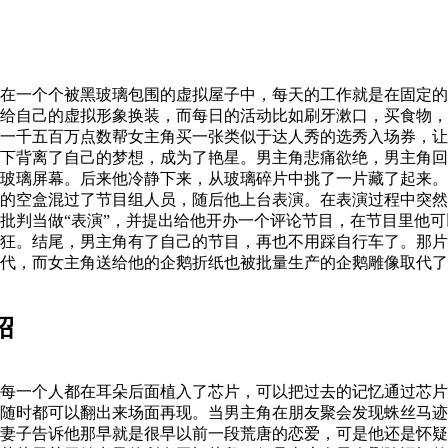
在一个个被黑玻璃包围的虚拟屋子中，每天的工作就是在固定的
给自己的虚拟形象换装，而每日的活动比如刷牙漱口，买食物，
一千五百万点数帮女主角买一张类似于达人秀的选秀入场券，让
下背离了自己的梦想，成为了艳星。男主角悲痛欲绝，男主角回
玻璃屏幕。后来他冷静下来，从玻璃碎片中挑了一片藏了起来。
的空盒混过了节目组人员，随后他上台表演。在表演过程中突然
批判当做“表演”，并提出给他开办一个评论节目，在节目里他
狂。结尾，男主角有了自己的节目，再也不用踩自行车了。那片
代，而女主角送给他的企鹅折纸也被批量生产的企鹅雕像取代了
绍
一个人都在耳朵后面植入了芯片，可以把过去的记忆通过芯片记
随时都可以翻出来场面再现。当男主角在朋友聚会发现蛛丝马迹
妻子告诉他那早就是很早以前一段荒唐的恋爱，可是他还是怀疑