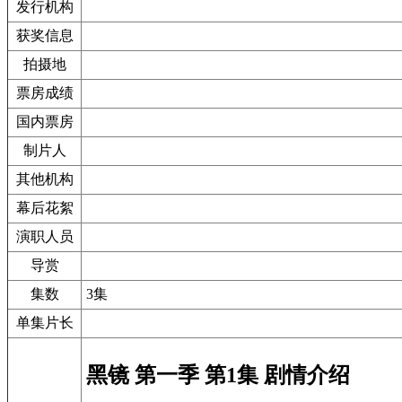
发行机构
获奖信息
拍摄地
票房成绩
国内票房
制片人
其他机构
幕后花絮
演职人员
导赏
集数
3集
单集片长
黑镜 第一季 第1集 剧情介绍