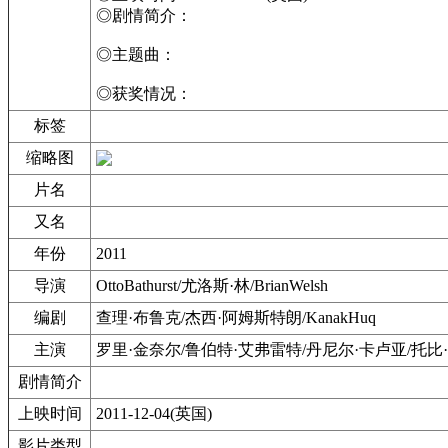
◎剧情简介：
◎主题曲：
◎获奖情况：
标签
缩略图
片名
又名
年份
2011
导演
OttoBathurst/尤洛斯·林/BrianWelsh
编剧
查理·布鲁克/杰西·阿姆斯特朗/KanakHuq
主演
罗里·金奈尔/鲁伯特·艾弗雷特/丹尼尔·卡卢亚/托比·
剧情简介
上映时间
2011-12-04(英国)
影片类型