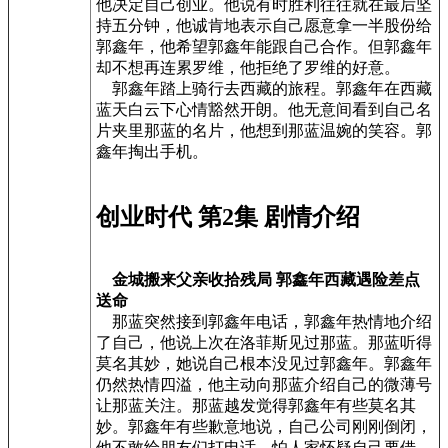
他决定自己创业。他说有时胜利往往就在最后坚
持五分钟，他诚肯地表示自己愿意拿一半股份给
郭鑫年，他希望郭鑫年能跟自己合作。但郭鑫年
却不想再连累罗维，他拒绝了罗维的好意。
郭鑫年踏上骑行去西藏的旅程。郭鑫年在西藏
蓝天白云下心情豁然开朗。他无意间看到自己名
片夹里那蓝的名片，他想到那蓝温婉的笑容。郭
鑫年掏出手机。
创业时代 第2集 剧情介绍
金城搬来父亲收拾残局 郭鑫年西藏遇险差点
送命
那蓝突然接到郭鑫年电话，郭鑫年热情地介绍
了自己，他说上次在洛菲斯见过那蓝。那蓝听得
莫名其妙，她说自己根本没见过郭鑫年。郭鑫年
仍然热情四溢，他主动向那蓝介绍自己的微薄号
让那蓝关注。那蓝越发觉得郭鑫年有些莫名其
妙。郭鑫年有些歉意地说，自己公司刚刚倒闭，
他不敢给朋友们打电话，怕人家怀疑自己要借