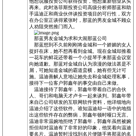
他想说服投资公司获得投资，他想重新创业从头
再来。此时洛菲斯投资公司高级分析师那蓝和助
手温迪正和商业伙伴谈投资项目的可行性，双方
在办公室正谈得紧张时，那蓝的男友金城不顾众
人劝阻突然推门而入。
那蓝男友金城为求和大闹那蓝公司
那蓝想到不久前刚刚将金城和一个娇媚的女人
捉奸在床，她不想再看到金城。现在金城却推着
一花车的鲜花还带着一个小提琴手来那蓝会议室
向她道歉。那蓝对金城自认为浪漫的做法甚是不
屑，可她知道金城的霸道蛮横，她有些无计可
施。温迪善解人意地让她先去和金城处理私事，
接待下一位客户郭鑫年的事交由自己来做。
温迪接待了郭鑫年，郭鑫年带着自己的合伙
人、哥们和电脑天才卢卡一起来谈判。郭鑫年带
来自己公司研发的互联网软件资料，他详细地向
温迪介绍了这些软件。谁知温迪却一语中的地指
出这些软件存在的弊病，郭鑫年顿时哑口无言。
温迪非常温婉地拒绝了郭鑫年，郭鑫年虽然被婉
拒但却对温迪有了非常好的印象，他笑着向温迪
要名片。温迪暂时没找到名片便随手将那蓝的名