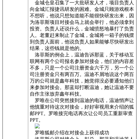
金城仓皇召集了一大批研发人才，项目负责人
向金城汇报捷讯研发的困难。金城只顾游戏根本
不想听，他说只想知道能不能很快研发出来，因
为洛菲斯项目对接会马上就会举行，他必须拿到
投资。负责人还说什么，金城愤怒地暴打了负责
人。老董赶来制止了金城，金城将一箱子的钱摆
到负责人面前，他说负责人如果能够尽快研发出
结果，这些钱就是他的。
洛菲斯的例会上，温迪告诉那蓝，关于移动互
联网有两个公司报名参加对接会，他们的内容差
不多，只是一个公司注册资金六千万，另一个公
司注册资金只有两百万。温迪不屑地说这个两百
万的公司就是鑫年科技，她觉得没必要通知他们
来参加对接会。那蓝却打断温迪，她让温迪不要
自作主张放弃鑫年科技。
罗唯在公司突然接到温迪的电话，温迪悄声让
他慎重对待这次对接会，好好审视用来介绍的狐
邮PPT。罗唯接完电话再次让公司员工重新审查
PPT。
罗唯狐邮介绍在对接会上获得成功