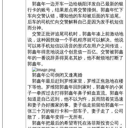
郭鑫年一边开车一边给杨阳洋发自己最新的银
行卡的账号，结果差点将交警撞倒。郭鑫年忙下
车向交警认错，哪知他的车却被后面的车追尾。
后车的司机忙向交警解释自己是因为发手机短信
而分神。
交警正批评追尾司机时，郭鑫年凑上前激动地
说，这种困扰做一个手机程序就可以解决。他说
可以将手机短信以语音的形式在用户之间传送，
郭鑫年得意地说这个创意值一百亿。交警被郭鑫
年的一番说辞弄得莫名其妙，他不耐烦地打断了
郭鑫年。
郭鑫年公司倒闭又逢离婚
郭鑫年最后赶到罗维家里，罗维正焦急地在楼
下等他。罗维陪郭鑫年回到家时，郭鑫年的小舅
子一拳挥过去打得郭鑫年鼻子鲜血直流。郭鑫年
知道是自己迟到，他不以为忤，反而陪着笑迅速
和妻子办好搬家的事。妻子临走前留给郭鑫年一
张三十万的银行卡和一部车子。妻子走了，公司
散了，郭鑫年变得一无所有。
郭鑫年把最后的希望寄托在洛菲斯投资公司，