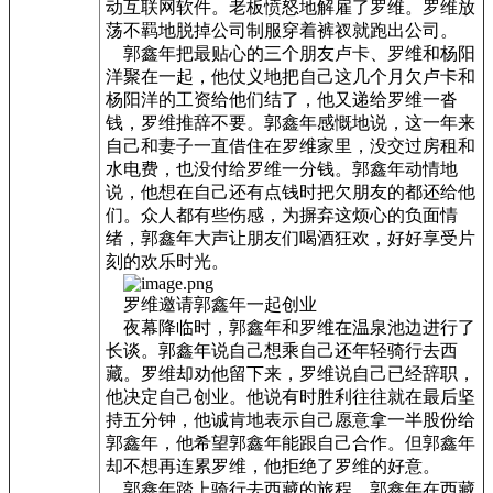
动互联网软件。老板愤怒地解雇了罗维。罗维放
荡不羁地脱掉公司制服穿着裤衩就跑出公司。
郭鑫年把最贴心的三个朋友卢卡、罗维和杨阳
洋聚在一起，他仗义地把自己这几个月欠卢卡和
杨阳洋的工资给他们结了，他又递给罗维一沓
钱，罗维推辞不要。郭鑫年感慨地说，这一年来
自己和妻子一直借住在罗维家里，没交过房租和
水电费，也没付给罗维一分钱。郭鑫年动情地
说，他想在自己还有点钱时把欠朋友的都还给他
们。众人都有些伤感，为摒弃这烦心的负面情
绪，郭鑫年大声让朋友们喝酒狂欢，好好享受片
刻的欢乐时光。
罗维邀请郭鑫年一起创业
夜幕降临时，郭鑫年和罗维在温泉池边进行了
长谈。郭鑫年说自己想乘自己还年轻骑行去西
藏。罗维却劝他留下来，罗维说自己已经辞职，
他决定自己创业。他说有时胜利往往就在最后坚
持五分钟，他诚肯地表示自己愿意拿一半股份给
郭鑫年，他希望郭鑫年能跟自己合作。但郭鑫年
却不想再连累罗维，他拒绝了罗维的好意。
郭鑫年踏上骑行去西藏的旅程。郭鑫年在西藏