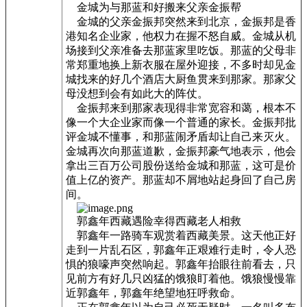
金城为与那蓝和好搬来父亲金振帮
金城的父亲金振邦突然来到北京，金振邦是香
港知名企业家，他权力在握不怒自威。金城从机
场接到父亲准备去那蓝家里吃饭。那蓝的父母非
常郑重地换上新衣服在屋外迎接，不多时却见金
城找来的好几个酒店大厨鱼贯来到那家。那家父
母没想到会有如此大的阵仗。
金振邦来到那家表现得非常宽容和蔼，根本不
像一个大企业家而像一个普通的家长。金振邦批
评金城不懂事，和那蓝闹矛盾却让自己来灭火。
金城再次向那蓝道歉，金振邦豪气地表示，他会
拿出三百万公司股份送给金城和那蓝，这可是价
值上亿的资产。那蓝却不屑地站起身回了自己房
间。
郭鑫年西藏遇险幸得西藏老人相救
郭鑫年一路骑车观赏着西藏美景。这天他正好
走到一片乱石区，郭鑫年正艰难行走时，令人恐
惧的狼嚎声突然响起。郭鑫年抬眼往前看去，只
见前方有好几只凶猛的饿狼盯着他。饿狼慢慢靠
近郭鑫年，郭鑫年绝望地狂呼救命。