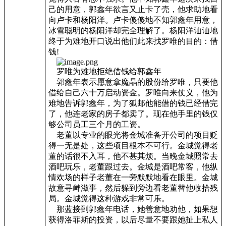
己的用意，郭鑫年欲言又止卡了壳，他求助地看
向卢卡和杨阳洋。卢卡傻傻地不知郭鑫年用意，
冰雪聪明的杨阳洋却完全理解了。杨阳洋讪讪地
终于为难地开口说出他们此来找罗唯的目的：借
钱!
罗唯为难地拒绝借钱给郭鑫年
郭鑫年表示愿意拿魔晶的股份给罗唯，只要他
借给自己六十万启动资金。罗唯向来仗义，他为
难地告诉郭鑫年，为了狐邮他能借的钱已经借完
了，他连老家的房子都卖了。现在他手里的钱仅
够公司员工三个月的工资。
老董以专业的眼光将金城准备开公司的项目贬
得一无是处，这些项目根本不可行。金城觉得老
董的话很不入耳，他不甚其烦。当晚金城照常去
酒吧玩乐，老董跟过去。金城是酒吧常客，他纵
情欢场的样子老董在一旁默默地看在眼里。金城
故意寻衅滋事，然后躲到旁边看老董替他收拾残
局。金城觉得这种游戏非常可乐。
那蓝接到郭鑫年电话，她善意地劝他，如果想
获得洛菲斯的投资，以后尽量不要跟她扯上私人