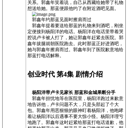
关系。郭鑫年笑着说，自己从西藏给她带了礼物
想送给她。那蓝便跟他约了在附近酒吧见面。
郭鑫年约那蓝见面时擦肩而过
郭鑫年提着要送给那蓝的礼物来到酒吧，刚坐
定便接到杨阳洋的电话。杨阳洋在电话里带着哭
腔说卢卡被人打了，她让郭鑫年赶紧去医院。郭
鑫年拔腿就朝医院跑去。此时那蓝正好进酒吧，
她与郭鑫年擦肩而过。郭鑫年到了医院歉意地给
那蓝打电话解释。
创业时代 第4集 剧情介绍
杨阳洋带卢卡见家长 那蓝和金城果断分手
郭鑫年担忧地等在医院里，杨阳洋跑过来歉意
地告诉他，卢卡问题不大，只是头部起了个大
包。郭鑫年用恶狠狠的眼神盯着杨阳洋，他咆哮
着让杨阳洋以后遇事不要大惊小怪。杨阳洋理亏
地跑了。郭鑫年这时赶紧给那蓝打电话道歉，他