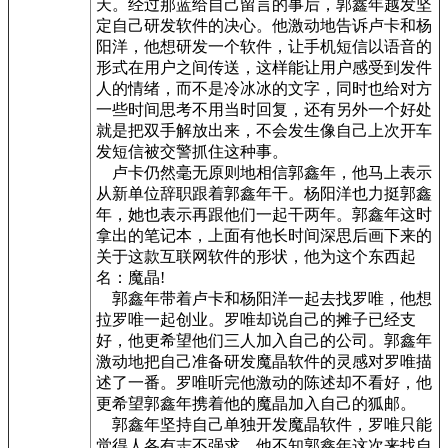
天。经过那蓝给自己留言的事后，郭鑫年越发坚
定自己研发软件的决心。他激动地告诉卢卡和杨
阳洋，他想研发一个软件，让手机短信以语音的
形式在用户之间传送，这样能让用户感受到发件
人的情绪，而不是冷冰冰的文字，同时也给对方
一些时间思考不用当时回复，还有另外一个好处
就是把双手解放出来，不会发生像自己上次开车
发短信被交警抓住这种事。
卢卡仍然毫无原则地相信郭鑫年，他马上表示
从新单位辞职跟着郭鑫年干。杨阳洋也力挺郭鑫
年，她也表示再跟他们一起干两年。郭鑫年这时
拿出的笔记本，上面有他长时间深思后画下来的
关于这款互联网软件的形状，他为这个东西起
名：魔晶!
郭鑫年带着卢卡和杨阳洋一起去找罗唯，他想
拉罗唯一起创业。罗唯却说自己的摊子已经支
好，他更希望他们三人加入自己的公司。郭鑫年
激动地把自己准备研发魔晶软件的灵感对罗唯描
述了一番。罗唯听完他激动的陈述却不看好，他
更希望郭鑫年携着他的魔晶加入自己的狐邮。
郭鑫年坚持自己单独开发魔晶软件，罗唯只能
觉得人各有志不强求。他不知郭鑫年这次来找自