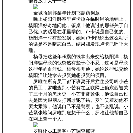
他要放手大干一场。
金城拾到郭鑫年计划书剽窃创意
晚上杨阳洋卧室里卢卡睡在临时铺的地铺上，
杨阳洋好奇地问他，饭桌上他说过的那些关于自
己优点的话是在哪里学的。卢卡说是自己想的。
杨阳洋一时有些发飘，她问卢卡能说出这么动听
的话是不是暗恋自己。结果却发现卢卡已呼呼大
睡。
杨母把这些年积攒的钱拿出来交给杨阳洋，杨
阳洋骗母亲的钱突然有些于心不忍，这可是母亲
这些年的血汗钱。杨母很开通，她说这些钱交给
杨阳洋让她拿去投资她想投资的项目。
罗唯在所有员工都下班离开后拦住公司叫小芒
的员工，罗唯查到小芒有在互联网上偷东西被关
了三个月的黑历史。小芒非常紧张，他说自己过
去是因为跟朋友打赌才犯了错。罗唯笑着劝他不
要太紧张，他说自己不是警察，也不会乱说。小
芒紧张地问罗唯到底想干什么，罗唯让他帮自己
在网上查一个人。
罗唯让员工黑客小芒调查那蓝