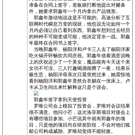
准备在合同上签字，老板娘打断他提出对赌条
件，她要求郭鑫年一个月内拿出产品雏形。
郭鑫年激动地说这是不可能的。高迪分析了互
联网时代瞬息万变的现状，他也说无论如何一个
月内必须让自己看到东西。郭鑫年想到过去经历
的种种不可能变成可能，他决定背水一战。郭鑫
年最终在合同书上签字。
当晚郭鑫年、杨阳洋和卢卡三人去了杨阳洋家
吃火锅开怀畅饮共同庆祝。郭鑫年借着酒意说晚
上的庆祝还少了一个美女，魔晶能有今天这个美
女功不可没。三人打趣喝酒闹腾了一夜，结果乐
极生悲，杨阳洋母亲次日晨突然过来，她震惊地
看到杨阳洋和郭鑫年竟然合衣躺在一张床上。卢
卡从卫生间出来忙解释这只是个误会。
郭鑫年签字拿到天使投资
罗唯公司会上模拟了投资会，罗唯对会议结果
很不满意。他问小芒，这次洛菲斯项目对接会上
有哪些项目参加。小芒说其中就有郭鑫年的项
目，只是他的项目尚在研发阶段，不会对他们狐
邮公司构成威胁。罗唯却觉得不能轻敌。