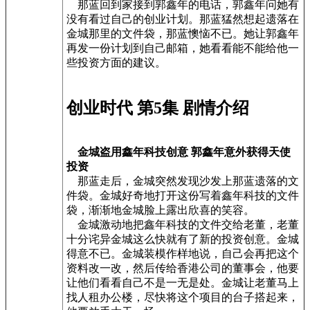
那蓝回到家接到郭鑫年的电话，郭鑫年问她有
没有看过自己的创业计划。那蓝猛然想起遗落在
金城那里的文件袋，那蓝懊恼不已。她让郭鑫年
再发一份计划到自己邮箱，她看看能不能给他一
些投资方面的建议。
创业时代 第5集 剧情介绍
金城盗用鑫年科技创意 郭鑫年意外获得天使
投资
那蓝走后，金城突然发现沙发上那蓝遗落的文
件袋。金城好奇地打开这份写着鑫年科技的文件
袋，渐渐地金城脸上露出欣喜的笑容。
金城激动地把鑫年科技的文件交给老董，老董
十分诧异金城这么快就有了新的投资创意。金城
得意不已。金城装模作样地说，自己会再把这个
资料改一改，然后传给香港公司的董事会，他要
让他们看看自己不是一无是处。金城让老董马上
找人租办公楼，尽快将这个项目的台子搭起来，