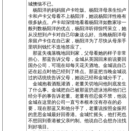
城懊恼不已。
杨阳洋的妈妈留卢卡吃饭。杨阳洋母亲生怕卢
卡和卢卡父母看不上杨阳洋，她说杨阳洋性格有
很多缺点。卢卡却深情地看着杨阳洋如数家珍一
般列数杨阳洋的优点，杨阳洋听得惊愕呆立，她
从没想到卢卡对自己印象这么好。当晚杨阳洋母
亲留卢卡住在自己家，杨阳洋为了尽快从母亲手
里哄到钱忙不迭地答应了。
那蓝失魂落魄地回到家，父母看她的样子非常
担心。那蓝告诉父母，金城从英国回来前说要回
国办公司，可现在却每天花天酒地。金城说自己
还在起点时他已经到了终点。那蓝把当晚金城说
过的话统统告诉父母，她说已经和金城分手了。
金城抱着酒瓶灌酒，老董关切地问他到底发生
了什么事。金城把自己被那蓝扔进泳池和他们已
经分手的事告诉老董。老董有些忍俊不禁，他说
金城在这里的公司一直亏本根本没有存在的必
要，现在那蓝又和他分手了，老董说按照金振邦
的意思金城最好回香港。金城忙摇头，他打死也
不想回到香港被父亲约制。他说自己会想办法找
到好项目。