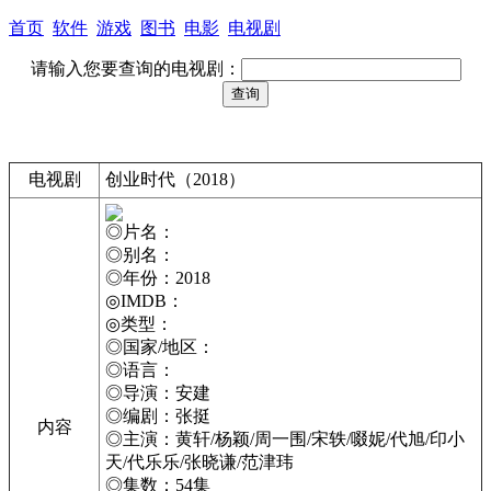
首页
软件
游戏
图书
电影
电视剧
请输入您要查询的电视剧：
电视剧
创业时代（2018）
◎片名：
◎别名：
◎年份：2018
◎IMDB：
◎类型：
◎国家/地区：
◎语言：
◎导演：安建
◎编剧：张挺
内容
◎主演：黄轩/杨颖/周一围/宋轶/啜妮/代旭/印小
天/代乐乐/张晓谦/范津玮
◎集数：54集