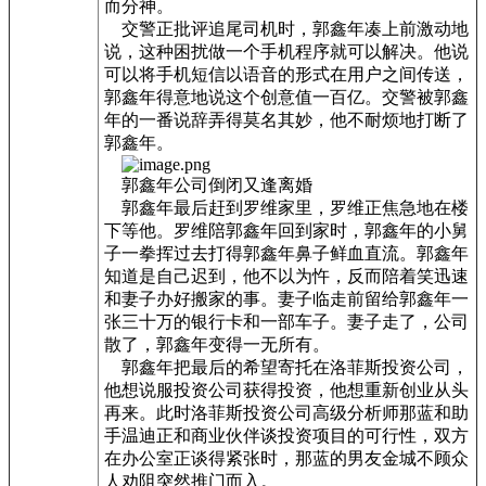
而分神。
交警正批评追尾司机时，郭鑫年凑上前激动地
说，这种困扰做一个手机程序就可以解决。他说
可以将手机短信以语音的形式在用户之间传送，
郭鑫年得意地说这个创意值一百亿。交警被郭鑫
年的一番说辞弄得莫名其妙，他不耐烦地打断了
郭鑫年。
郭鑫年公司倒闭又逢离婚
郭鑫年最后赶到罗维家里，罗维正焦急地在楼
下等他。罗维陪郭鑫年回到家时，郭鑫年的小舅
子一拳挥过去打得郭鑫年鼻子鲜血直流。郭鑫年
知道是自己迟到，他不以为忤，反而陪着笑迅速
和妻子办好搬家的事。妻子临走前留给郭鑫年一
张三十万的银行卡和一部车子。妻子走了，公司
散了，郭鑫年变得一无所有。
郭鑫年把最后的希望寄托在洛菲斯投资公司，
他想说服投资公司获得投资，他想重新创业从头
再来。此时洛菲斯投资公司高级分析师那蓝和助
手温迪正和商业伙伴谈投资项目的可行性，双方
在办公室正谈得紧张时，那蓝的男友金城不顾众
人劝阻突然推门而入。