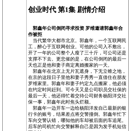
创业时代 第1集 剧情介绍
郭鑫年公司倒闭寻求投资 罗维邀请郭鑫年合
作被拒
当代繁华大都市北京。郭鑫年，一个互联网民
工，醉心于互联网创业。可他的公司入不敷出，
开了一年的公司整个人瘦了三十斤，可公司还是
支撑不下去。更悲催的是，在公司倒闭的最后一
天也正是他和妻子商定离婚搬家的一天。
郭鑫年在北京上无片瓦遮身，下无立锥之地，
在京的这段日子里他和妻子秀秀一直借住在朋友
罗维家里。郭鑫年和妻子约定九点搬家，他必须
在约定时间赶到。可今天又是公司职员交社保的
最后一天，他还得忙着交待公司财务杨阳洋交社
保一事，郭鑫年此时焦头烂额。
郭鑫年一边开车一边给杨阳洋发自己最新的银
行卡的账号，结果差点将交警撞倒。郭鑫年忙下
车向交警认错，哪知他的车却被后面的车追尾。
后车的司机忙向交警解释自己是因为发手机短信