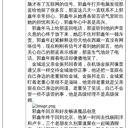
脑才有了互联网的信号。郭鑫年打开电脑发现那
蓝给他留了很多言，那蓝这几天一直联系不上郭
鑫年非常担心。郭鑫年从她逐条留言语气里听出
她的担忧和关心，郭鑫年心中甚是高兴。
郭鑫年马上给那蓝回电话，那蓝听到他的声音
久悬的心终于放下来，她忍不住对郭鑫年一顿斥
责。郭鑫年赶紧解释这些天他在西藏一直没有网
络信号，现在刚刚有信号才看到她的留言。他向
关心自己的那蓝表示感谢，那蓝生气地挂了电
话。郭鑫年握着电话却傻傻地笑了。
金城送父亲金振邦回香港，在机场金振邦像普
通父亲一样交待金城做些正事，他还把一直跟在
自己身边的老董留给金城。金振邦走后，金城紧
盯着老董心里很不是滋味，他觉得老董就是父亲
留在自己身边的间谍。老董笑了笑说，自己不会
管一些不该管的事，他是高级经理不是高级保
姆。
郭鑫年回京和好友畅谈魔晶创意
郭鑫年终于回到北京。他第一时间去找杨阳洋
和卢卡，三个老朋友久别重逢聚在一起喝酒聊