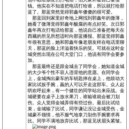
钱。他实在不知道把电话打给谁，所以就打给那
蓝了。那蓝突然觉得郭鑫年傻傻的很可爱。
那蓝回到家里好奇地上网找到郭鑫年的微薄，
她看了微薄觉得郭鑫年酸腐的有点好笑。次日郭
鑫年再次打电话给那蓝，他说自己准备把每天在
西藏的所见所想适时向那蓝播报。那蓝觉得郭鑫
年很有意思，她和郭鑫年像老朋友样在电话里聊
天，那蓝的脸上洋溢着快乐的笑。可就在这时金
城突然出现在公司大堂门口，他说有同学会要参
加。
那蓝最终还是跟金城去了同学会，她知道金城
的大少爷个性不容人违背他的意愿。在同学会
上，金城掏出豪车的车钥匙摔在桌上，他鼓动大
家比试扳手腕，羸的人可以开走这部车。众人起
哄欢呼起来，有一个健壮的同学站出来应战。金
城硬要在桌子上放水果刀，谁输谁就会被刀划
伤。众人觉得金城弄得有些过份。最后比试结
束，金城输了比试，同学谦让没让金城受伤，金
城豪不领情，他不服气地拿刀划伤手腕要求再
比。同学不满地放弃比试，那蓝见状眉头紧皱。