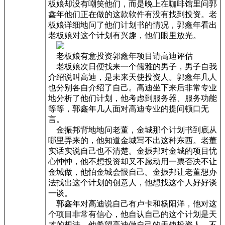
板娘却没有嘲笑他们，而是晚上在咖啡馆里问郭
鑫年他们正在做的这款软件有没有找到投资。老
板娘详细地问了他们计划书的情况，郭鑫年看出
老板娘对这个计划有兴趣，他们眼里放光。
老板娘有意投资郭鑫年项目请高迪评估
老板娘次日便找来一个儒雅的男子，男子自我
介绍说叫高迪，是未来天使投资人。郭鑫年几人
也分别各自介绍了自己。高迪坐下来后非常专业
地分析了他们计划，他考虑到服务器、服务功能
等等，郭鑫年几人面对高迪专业的提问顿口无
言。
金振邦背地地问老董，金城那个计划书到底从
哪里弄来的，他知道金城写不出这种东西。老董
实话实说自己也不清楚。金振邦对金城的项目忧
心忡忡，他不想投资却又不愿动用一票否决不让
金城做，他怕金城会恨自己。金振邦让老董想办
法找出这个计划的创意人，他想找这个人好好谈
一谈。
郭鑫年对高迪说自己有卢卡和杨阳洋，他对这
个项目非常有信心，他自认自己的这个计划是天
才的想法，他希望高迪做自己的天使投资人，不