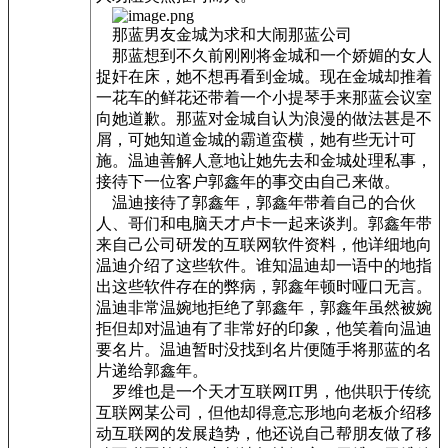
那蓝男友金城为求和大闹那蓝公司
那蓝想到不久前刚刚将金城和一个娇媚的女人
捉奸在床，她不想再看到金城。现在金城却推着
一花车的鲜花还带着一个小提琴手来那蓝会议室
向她道歉。那蓝对金城自认为浪漫的做法甚是不
屑，可她知道金城的霸道蛮横，她有些无计可
施。温迪善解人意地让她先去和金城处理私事，
接待下一位客户郭鑫年的事交由自己来做。
温迪接待了郭鑫年，郭鑫年带着自己的合伙
人、哥们和电脑天才卢卡一起来谈判。郭鑫年带
来自己公司研发的互联网软件资料，他详细地向
温迪介绍了这些软件。谁知温迪却一语中的地指
出这些软件存在的弊病，郭鑫年顿时哑口无言。
温迪非常温婉地拒绝了郭鑫年，郭鑫年虽然被婉
拒但却对温迪有了非常好的印象，他笑着向温迪
要名片。温迪暂时没找到名片便随手将那蓝的名
片递给郭鑫年。
罗维也是一个天才互联网IT男，他供职于传统
互联网某公司，但他却得意忘形地向老板介绍移
动互联网的发展趋势，他还说自己帮朋友做了移