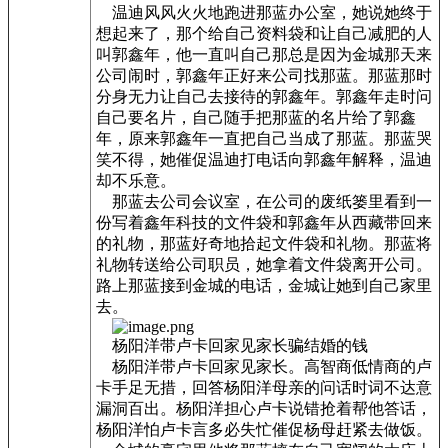
温迪风风火火地跑进那蓝办公室，她说她终于
想起来了，那个给自己资料袋和让自己减肥的人
叫郭鑫年，他一直叫自己那总是因为金城那天来
公司闹时，郭鑫年正好来公司找那蓝。那蓝那时
分身无力让自己去接待的郭鑫年。郭鑫年走时问
自己要名片，自己随手把那蓝的名片给了郭鑫
年，原来郭鑫年一直把自己当成了那蓝。那蓝哭
笑不得，她催促温迪打电话向郭鑫年解释，温迪
却不乐意。
那蓝去公司会议室，在公司的废纸篓里看到一
份写着鑫年科技的文件袋和郭鑫年从西藏带回来
的礼物，那蓝好奇地拾起文件袋和礼物。那蓝将
礼物转送给公司职员，她拿着文件袋离开公司。
路上那蓝接到金城的电话，金城让她到自己家里
去。
杨阳洋带卢卡回家见家长骗结婚的钱
杨阳洋带卢卡回家见家长。高智商低情商的卢
卡手足无措，回答杨阳洋母亲的问话时词不达意
漏洞百出。杨阳洋担心卢卡说错抢着帮他答话，
杨阳洋怕卢卡言多必失忙催促杨母赶紧去做饭。