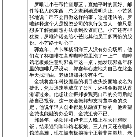
罗唯让小芒帮忙查那蓝，查她平时的喜好、邮
件等私人的东西，总之查到她透明为止。小芒紧
张地说自己不会再做这样的事，这是违法的。罗
唯解释这个人是投资公司的执行负责人，他只是
想多了解她而想办法拿到投资而已。小芒还有些
犹豫，罗唯许诺会给小芒比其他员工多两倍的股
份。小芒终于动心了。
郭鑫年、卢卡和杨阳洋三人没有办公场所，他
们点了杯咖啡在高摩咖啡馆里泡了一上午。咖啡
馆老板娘注意到郭鑫年这一桌，她发现郭鑫年杯
里的咖啡几乎没动。郭鑫年心虚地为自己在此坐
半天找理由。老板娘却并没有生气。
金城将鑫年科技魔晶的项目改头换面地改名为
捷讯，然后迅速地成立了公司，还将金振邦从香
港请过来。他想让金振邦参观完自己的公司后能
给自己投资。这一次金振邦却支持董事会的决
定，他说年轻人创业都是从融资开始的，他希望
金城也能融资办公司。金城沮丧不已。
郭鑫年、杨阳洋和卢卡三人晚上在大排档吃
饭，结果遇到咖啡馆老板娘。三人白天还在咖啡
馆装高雅，现在被老板娘撞个正着非常尴尬。老