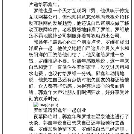
片递给郭鑫年。
罗维也是一个天才互联网IT男，他供职于传统
互联网某公司，但他却得意忘形地向老板介绍移
动互联网的发展趋势，他还说自己帮朋友做了移
动互联网软件。老板愤怒地解雇了罗维。罗维放
荡不羁地脱掉公司制服穿着裤衩就跑出公司。
郭鑫年把最贴心的三个朋友卢卡、罗维和杨阳
洋聚在一起，他仗义地把自己这几个月欠卢卡和
杨阳洋的工资给他们结了，他又递给罗维一沓
钱，罗维推辞不要。郭鑫年感慨地说，这一年来
自己和妻子一直借住在罗维家里，没交过房租和
水电费，也没付给罗维一分钱。郭鑫年动情地
说，他想在自己还有点钱时把欠朋友的都还给他
们。众人都有些伤感，为摒弃这烦心的负面情
绪，郭鑫年大声让朋友们喝酒狂欢，好好享受片
刻的欢乐时光。
罗维邀请郭鑫年一起创业
夜幕降临时，郭鑫年和罗维在温泉池边进行了
长谈。郭鑫年说自己想乘自己还年轻骑行去西
藏。罗维却劝他留下来，罗维说自己已经辞职，