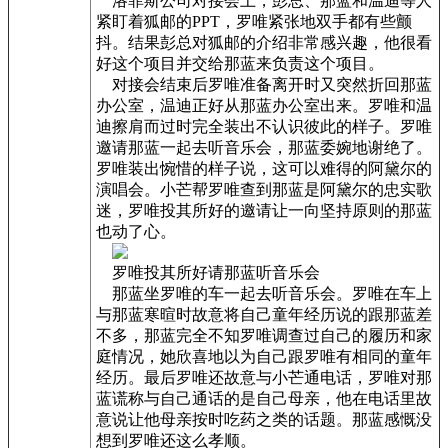
洛菲斯公司对接会上，彭总、那蓝和温迪等人
紧盯着狐邮的PPT，罗唯紧张地双手都有些颤
抖。结果彭总对狐邮的介绍非常感兴趣，他很看
好这个项目并交给那蓝来负责这个项目。
对接会结束后罗唯准备离开时又突然折回那蓝
办公室，温迪正好从那蓝办公室出来。罗唯和温
迪擦肩而过时完全装出不认识彼此的样子。罗唯
邀请那蓝一起去听音乐会，那蓝委婉地谢绝了。
罗唯装出惋惜的样子说，这可以难得的阿黛尔的
演唱会。小芒帮罗唯查到那蓝是阿黛尔的忠实歌
迷，罗唯投其所好的邀请让一向坚持原则的那蓝
也动了心。
罗唯投其所好请那蓝听音乐会
那蓝坐罗唯的车一起去听音乐会。罗唯在车上
与那蓝寒暄时故意将自己童年经历说的跟那蓝差
不多，那蓝完全不知罗唯调查过自己的履历和家
庭情况，她欣喜地以为自己跟罗唯有相同的童年
经历。最后罗唯还故意与小芒通电话，罗唯对那
蓝谎称与自己通话的是自己母亲，他在电话里故
意说让他母亲按时吃药之类的话题。那蓝感慨没
想到罗唯还这么孝顺。