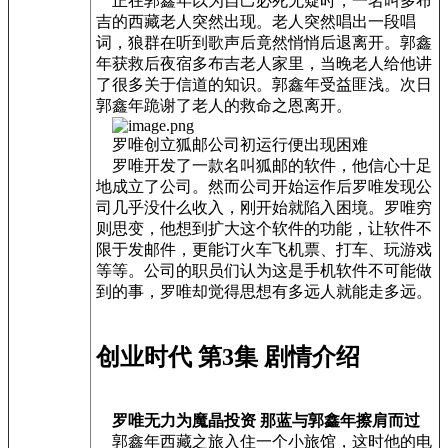
正在郭鑫年以为自己必死无疑时，一名叫多布
吉的西藏老人突然出现。老人突然唱出一段唱
词，狼群在听到歌声后竟然悄悄后退离开。郭鑫
年获救后夜宿多布吉老人家里，当晚老人给他讲
了很多关于信道的知识。郭鑫年受益匪浅。次日
郭鑫年跪谢了老人的救命之恩离开。
罗唯创立狐邮公司初运行便出现困难
罗唯开发了一款名叫狐邮的软件，他信心十足
地成立了公司。然而公司开始运作后罗唯发现公
司几乎没什么收入，刚开始就陷入困境。罗唯穷
则思变，他想到扩大这个软件的功能，让软件不
限于发邮件，更能订火车飞机票、打车、玩游戏
等等。公司的职员们认为这是手机软件不可能做
到的事，罗唯却觉得思想有多远人就能走多远。
创业时代 第3集 剧情介绍
罗唯无力为魔晶投资 那蓝与郭鑫年擦肩而过
郭鑫年西藏之旅入住一个小旅馆，这时他的电