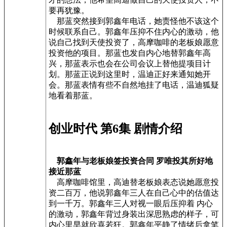
要再犹豫。
那蓝突然接到郭鑫年电话，她责怪他不该这个
时候联系自己。郭鑫年压抑不住内心的激动，他
说自己找到天使投资了，高摩咖啡的老板娘愿意
投资他的项目。那蓝也发自内心地替郭鑫年高
兴，那蓝表示也会在公司会议上替他提项目计
划。那蓝正说到这里时，温迪正好来通知她开
会。那蓝表情有些不自然地挂了电话，温迪狐疑
地看着那蓝。
创业时代 第6集 剧情介绍
郭鑫年与老板娘签投资合同 罗唯投其所好地
接近那蓝
高摩咖啡馆里，高迪替老板娘表态说她愿意投
资二百万，他说郭鑫年三人在自己心中的估值达
到一千万。郭鑫年三人对视一眼后压抑着 内心
的激动，郭鑫年背过身装出深思熟虑的样子，可
内心里早就欣喜若狂。郭鑫年平静了情绪后拿笔