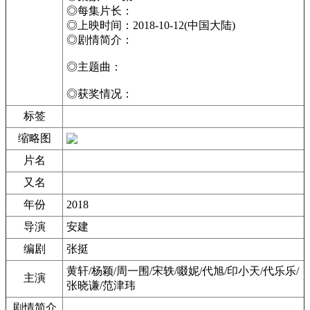
◎每集片长：
◎上映时间：2018-10-12(中国大陆)
◎剧情简介：
◎主题曲：
◎获奖情况：
标签
缩略图
片名
又名
年份
2018
导演
安建
编剧
张挺
黄轩/杨颖/周一围/宋轶/啜妮/代旭/印小天/代乐乐/
主演
张晓谦/范津玮
剧情简介