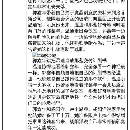
想再约那蓝出来，那蓝见天色已晚便拒绝了。郭
鑫年非常沮丧失落。
郭鑫年带着自己关于魔晶创意的资料来到洛菲
斯公司。他隔着会议室的玻璃门向里面正开会的
温迪招手示意她出来。温迪和那蓝好奇地同时看
向门外的郭鑫年。温迪走出会议室，郭鑫年一边
解释昨晚失约的原因，一边热情地给她自己从西
藏带回来的礼物，他还熟稔地附在温迪耳边悄声
告诉她这份礼物有助于减肥。
郭鑫年错把温迪当成那蓝交付计划书
温迪惊愕地看着郭鑫年，完全像看一个神经病
一样。郭鑫年自顾自地把自己的计划书塞给温
迪，他说这是自己跟她说过的那个软件。温迪听
得一头雾水，她警惕地看着郭鑫年一会儿后避之
唯恐不及地赶紧回了会议室。那蓝好奇地看着温
迪走进会议室后嫌弃地将一个文件袋和礼物扔进
门口的垃圾桶里。
郭鑫年和杨阳洋、卢卡聚餐。杨阳洋说家里为
她结婚准备了五十万，她准备跟卢卡搞个假结婚
把家里这钱套出来。杨阳洋说自己非常相信郭鑫
年一定能成功。