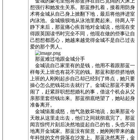
金城的豪宅里他将那蓝摔在自己宽阔的大床上
想强行和她发生关系。那蓝挣扎着，接着用防身
术将金城从自己身上掀翻下地，最后将他摔进室
内泳池。金城狼狈地从泳池里爬起来。待两人平
静下来后，那蓝痛心疾首地对金城说，他现在变
得跟英国读书时完全不同，他现在做的些事让自
己想想都恶心，她越来越觉得金城不是自己过去
爱的那个男人。
那蓝难过地跟金城分手
金城说自己家里有的是钱，他用不着跟那蓝一
样每天上班也有花不完的钱。那蓝和那些挤地铁
上班的人刚刚起步自己却已经到了终点，她只要
操心怎么把钱花出去就行了。金城让那蓝不要再
闹了，赶紧辞职想想婚礼的事，借这个机会从父
亲那里套些钱出来。那蓝彻底绝望了，她站起身
准备离开。
金城恼羞成怒，他气急败坏地说，如果那蓝今
天敢从这里走出去，他们之间就彻底完了。那蓝
闻言惊愕片刻后决然地提起自己的包，头也不回
地离开金城家。那蓝没有留意，她刚刚带来的鑫
年科技的文件袋落在沙发上。那蓝决然离开，金