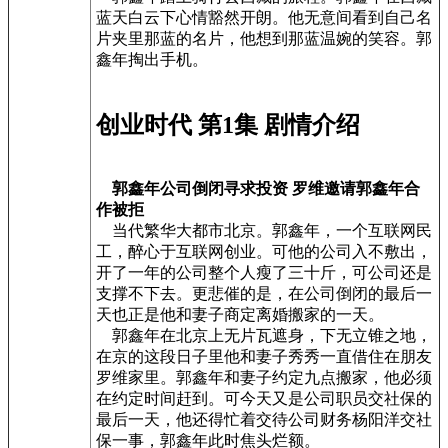
蓝天白云下心情豁然开朗。他无意间看到自己名
片夹里那蓝的名片，他想到那蓝温婉的笑容。郭
鑫年掏出手机。
创业时代 第1集 剧情介绍
郭鑫年公司倒闭寻求投资 罗维邀请郭鑫年合
作被拒
当代繁华大都市北京。郭鑫年，一个互联网民
工，醉心于互联网创业。可他的公司入不敷出，
开了一年的公司整个人瘦了三十斤，可公司还是
支撑不下去。更悲催的是，在公司倒闭的最后一
天也正是他和妻子商定离婚搬家的一天。
郭鑫年在北京上无片瓦遮身，下无立锥之地，
在京的这段日子里他和妻子秀秀一直借住在朋友
罗维家里。郭鑫年和妻子约定九点搬家，他必须
在约定时间赶到。可今天又是公司职员交社保的
最后一天，他还得忙着交待公司财务杨阳洋交社
保一事，郭鑫年此时焦头烂额。