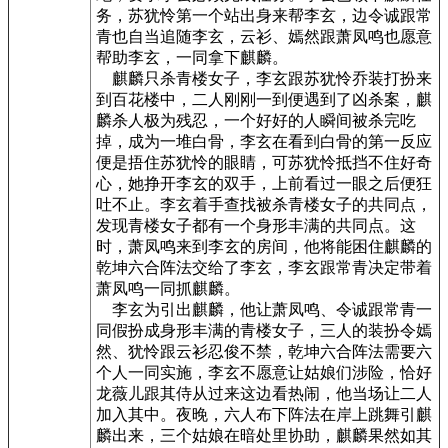
务，苏犹怜第一个站出身来帮李玄，边令诚跟常
青也自当追随李玄，云衫、嫣然跟萧凤鸣也愿意
帮助李玄，一同拿下麒麟。
麒麟只杀青楼女子，李玄跟苏犹怜乔装打扮来
到百花楼中，二人刚刚一到便遇到了凶杀案，麒
麟杀人极为残忍，一个好好的人瞬间被杀完吃
掉，成为一堆白骨，李玄在看到白骨的第一反应
便是捂住苏犹怜的眼睛，可苏犹怜抵挡不住好奇
心，她挣开李玄的双手，上前看过一眼之后便狂
吐不止。李玄着手查找被杀青楼女子的共同点，
发现青楼女子都有一个身形丰满的共同点。这
时，萧凤鸣来到李玄的房间，他将能困住麒麟的
乾坤六合阵法交给了李玄，李玄跟常青决定带着
萧凤鸣一同抓麒麟。
李玄为引出麒麟，他让萧凤鸣、令诚跟常青一
同假扮成身形丰满的青楼女子，三人的装扮令嫣
然、犹怜跟云衫忍俊不禁，乾坤六合阵法需要六
个人一同实施，李玄不愿意让姑娘们涉险，恰好
龙薇儿跟其侍从过来这边看热闹，他当场让二人
加入其中。夜晚，六人布下阵法在岸上跳舞引麒
麟出来，三个姑娘在暗处里协助，麒麟果然如其