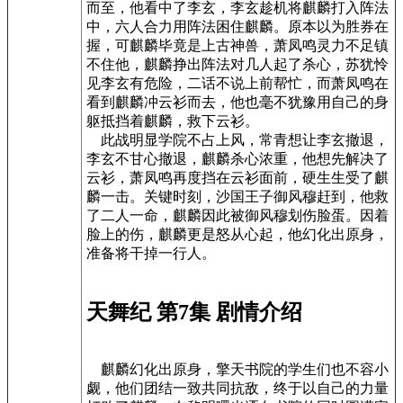
而至，他看中了李玄，李玄趁机将麒麟打入阵法
中，六人合力用阵法困住麒麟。原本以为胜券在
握，可麒麟毕竟是上古神兽，萧凤鸣灵力不足镇
不住他，麒麟挣出阵法对几人起了杀心，苏犹怜
见李玄有危险，二话不说上前帮忙，而萧凤鸣在
看到麒麟冲云衫而去，他也毫不犹豫用自己的身
躯抵挡着麒麟，救下云衫。
此战明显学院不占上风，常青想让李玄撤退，
李玄不甘心撤退，麒麟杀心浓重，他想先解决了
云衫，萧凤鸣再度挡在云衫面前，硬生生受了麒
麟一击。关键时刻，沙国王子御风穆赶到，他救
了二人一命，麒麟因此被御风穆划伤脸蛋。因着
脸上的伤，麒麟更是怒从心起，他幻化出原身，
准备将干掉一行人。
天舞纪 第7集 剧情介绍
麒麟幻化出原身，擎天书院的学生们也不容小
觑，他们团结一致共同抗敌，终于以自己的力量