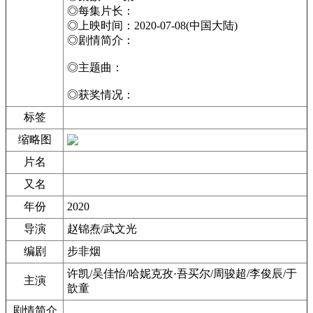
◎每集片长：
◎上映时间：2020-07-08(中国大陆)
◎剧情简介：
◎主题曲：
◎获奖情况：
标签
缩略图
片名
又名
年份
2020
导演
赵锦焘/武文光
编剧
步非烟
许凯/吴佳怡/哈妮克孜·吾买尔/周骏超/李俊辰/于
主演
歆童
剧情简介