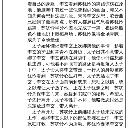
着自己的身躯，李玄看到苏犹怜的舞蹈惊楞在原
地，他脑海中有过一些似曾相识的画面，却又不
知为何会想起这些片段。未等李玄深想，凌云曲
已经到了最高潮点，所有人都屏住气息看苏犹怜
跳舞，苏犹怜半分不差地完成了一舞，崔嫣然脸
色不佳地扔下鼓槌离场，苏犹怜赢得全场青睐，
成为了今晚最佳。
太子始终惦记着李玄上次绑架他的事情，趁着
李玄的护卫封常青不在身边，太子出其不意带人
绑了李玄，李玄被绑在麻袋中，他使小计谋想趁
机逃跑，可他看不到眼前的路还是再度落入太子
手中，太子命人将李玄带走，一行人的身影被苏
犹怜看到，苏犹怜心生好奇。太子想活埋了李
玄，李玄在太子面前演起戏来，想动之以情，晓
之以理让太子放了他。正在太子犹豫之时，苏犹
怜为保李玄而来，她提起书院中的结界，希望太
子先行离开，太子本性并不坏，他略微思忖还是
决定放过李玄，带人离开。
太子离开后，苏犹怜上前继续太子还未完成的
工作，她将李玄头以下的部位都埋在土中，李玄
疯狂呼救，苏犹怜不为所动。苏犹怜要求李玄交