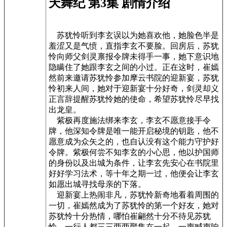
天舞纪 第3集 剧情介绍
苏犹怜听到李玄误以为她喜欢他，她脸色半是
羞涩又是气愤，直指李玄不要脸。回房后，苏犹
怜向师父剑灵禀报令牌未得手一事，她下意识地
隐瞒住了她跟李玄之间的小过。正在这时，崔嫣
然前来邀请苏犹怜参加摩云书院的迎新宴，苏犹
怜初来人间，她对于迎新宴十分好奇，剑灵却义
正言辞提醒苏犹怜她的使命，希望苏犹怜尽早找
出龙皇。
紫极再度施法绑来李玄，李玄不愿意接手令
牌，他深知令牌是唯一能开启秘境的钥匙，他不
愿意成为众矢之的，也自认没有这个能力守护好
令牌。紫极何尝不知李玄的小心思，他以护国师
的身份以及出城为条件，让李玄先安心在书院里
好好学习法术，等十年之期一过，他便会让李玄
如愿出城寻找母亲的下落。
迎新宴上热闹非凡，苏犹怜新奇地看着周围的
一切，崔嫣然成为了苏犹怜的第一个好友，她对
苏犹怜十分热情，哪怕崔翩然十分不待见苏犹
怜。一行人都三三两两聚集在一起，一声喊声响