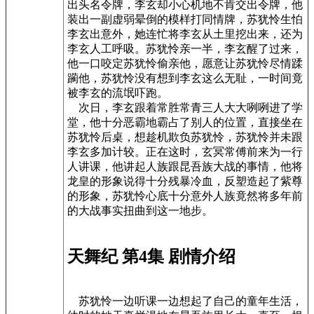
出头名令牌，李玄却小心机地不肯交出令牌，他
装出一副虚弱晕倒的模样打同情牌，苏犹怜生怕
李玄出意外，她连忙将李玄从土里挖出来，还为
李玄人工呼吸。苏犹怜亲一半，李玄醒了过来，
他一口咬定苏犹怜偷亲他，愿意让苏犹怜尽情蹂
躏他，苏犹怜没有想到李玄这么无耻，一时间竟
被李玄的流氓吓跑。
次日，李玄跟着常胜常青三人大大咧咧进了学
堂，他十分恶霸地霸占了别人的位置，直接坐在
苏犹怜后桌，想趁机欺负苏犹怜，苏犹怜并未跟
李玄多加计较。正在这时，玄冥常傅前来为一行
人讲课，他讲起人族跟昆吾族大战的事情，他将
龙皇的形象说得十分残暴冷血，反塑造起了紫尊
的形象，苏犹怜心底十分意外人族竟然将多年前
的大战事实扭曲到这一地步。
天舞纪 第4集 剧情介绍
苏犹怜一边听课一边想起了自己的童年生活，