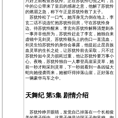
只好上前检查苏犹怜。正在苏犹怜心慌之时，宫
中的公公带来了皇后的感谢之意，他解了苏犹怜
的燃眉之急，称下午正是苏犹怜救了太子。
苏犹怜松了一口气，她浑身无力倒在地上，李
玄二话不说连忙抱苏犹怜回房，守在苏犹怜身
边。待苏犹怜醒来，李玄向苏犹怜解释清楚刺杀
一事并非他所为，苏犹怜赶走了李玄，她独自来
虚镜中见剑灵。苏犹怜额头上的伤口一直流血，
剑灵生怕苏犹怜的身份会暴露，他提起止昆吾族
血灵草的生长之处，让苏犹怜前去采取，只不过
苏犹怜如今灵力损耗过重，他让苏犹怜要万事小
心。夜晚，苏犹怜独自一人攀登高崖采灵草，她
前一秒才刚采到灵草，下一秒就看到一条凶猛大
蛇向她侵袭而来，她被吓得掉落山崖，正好落在
一辆豪华马车之中。
天舞纪 第5集 剧情介绍
苏犹怜睁开眼睛，发觉自己掉落在一个长相俊
美的男子怀中，这男子便是沙国王子御风穆，御