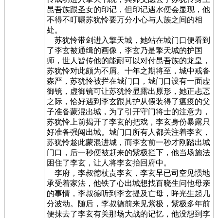
昆吾族跟圣女的印记，但印记遇水便会显现，他
不得不叮嘱苏犹怜要万分小心与人族之间的相
处。
苏犹怜带剑进入擎天城，她站在城门口便看到
了李玄被通缉的画像，李玄乃是擎天城的护国
师，世人皆传他的能耐可以对付昆吾族的龙皇，
苏犹怜对此颇为不屑。十年之期将至，城中戒备
森严，苏犹怜被拦在城门口，城门口设有一面虚
御镜，虚御镜可让苏犹怜显露出原形，她正忐忑
之际，恰好遇到李玄跟其护从假装得了瘟疫的父
子准备蒙混出城，为了引开守门将士的注意力，
苏犹怜上前揭开了李玄的把戏，李玄身份暴露只
好准备强闯出城。城门口所有人都关注着李玄，
苏犹怜趁此蒙混进城，而李玄前一秒才刚踏出城
门口，后一秒便被赶来的紫极拦下，他当场施法
困住了李玄，让人将李玄抬回府中。
李府，李叔德杖责李玄，李玄早已司空见惯地
承受着家法，他铁了心出城想找百晓生问他母亲
的事情，李叔德听到李玄提及亡母，眸光生起几
分波动。随后，李叔德前来见紫极，紫极多年前
便抹去了李玄有关那场大战的记忆，他没想到李