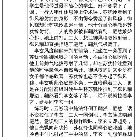
学生是他带过最不省心的学生。好不容易下了
课，一行人稍作休息便上学术课，苏犹怜看到了
御风穆射箭的身影，不由得夸赞起了御风穆，御
风穆却让苏犹怜拿起弓箭，他十分耐心地教起苏
犹怜射箭。二人的身影被崔翩然看到，翩然嫉妒
心起，她上前打乱二人，想让御风穆教她射箭，
御风穆却直接拒绝了翩然，翩然气极离开。
李玄风度翩翩来到射箭场，他坐在一旁看到了
苏犹怜跟御风穆之间的互动，不由得心底吃醋，
他上前帅气地拔弓射了几箭，却在苏犹怜注意到
他的时候脸色不自然离开。御风穆的到来令所有
女子都倍感欣喜，苏犹怜也忍不住夸起了御风
穆，李玄听此心底更不爽，一直暗讽着二人，更
是在分配射箭组时硬生生将苏犹怜推到了御风穆
那边，翩然看到李玄落了单，二话不说就拉着李
玄，硬要同李玄一组。
练习时，云衫暗中施法绊倒了翩然，翩然二话
不说拉住了李玄，二人一同倒地，李玄险些吻到
翩然。意识到二人的模样暧昧，李玄立即起身，
他目光飘向苏犹怜，苏犹怜也同样心底吃醋，她
脸色不佳地射起了手中的箭，李玄一副想解释却