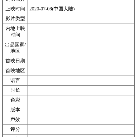
上映时间
2020-07-08(中国大陆)
影片类型
内地上映
时间
出品国家/
地区
首映日期
首映地区
语言
时长
色彩
版本
声效
评分