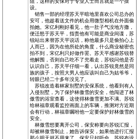
阻，这样的安保对于专业人士而言就是一个摆
设。
销售一部的经理苏天平暗地里喜欢公司总办的
安可，他趁着送文件的机会用微型相机在外面偷
拍她。宋亿利刚好看见，他一肚子气没地方撒，
便迁怒于苏天平，指责他有可能是商业间谍，苏
锐站出来替苏天平说话，称他最多只是偷拍心上
人而已，因为在他所处的角度，什么商业秘密也
拍不到，宋亿利只好做作罢。苏天平感谢苏锐替
他解围，否则自己吃不了兜着走，苏锐问他是否
认识自己，苏天平仔细一看，认出苏锐竟然是同
族的孩子，按照大男人他应该叫自己为姑爷爷，
转眼已经二十多年没见了。
苏锐改造着林家别墅的安保系统，他看到有人
入侵别墅，为了保护林傲雪的安全，他闯进了林
傲雪的浴室查看，这使得林傲雪更加不满。苏锐
给林福章观看监控画面上的车辆，推测对方近期
会有行动，林福章嘱咐他一定要保护好林傲雪的
安全。
林傲雪想要离开公司，保安称要向苏锐汇报，
却被林傲雪制止，她告诉保安，如果他进行汇报
那么明天就不用来了，保安只好听命。苏锐布设