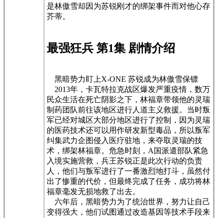
是林傲雪却因为苏锐刚才的绑架事件而对他心存
芥蒂。
最强狂兵 第1集 剧情介绍
黑暗势力盯上X-ONE 苏锐成为林傲雪保镖
2013年，卡瓦特拉克战区爆发严重疫情，数万
民众生活在死亡阴影之下，林福章带领他的灵瑞
制药团队前往该地区进行人道主义救援。当时叛
军已经对城区大部分地区进行了控制，因为灵瑞
的医药技术还可以用作研发新型毒品，所以叛军
纠集武力企图侵入医疗驻地，来夺取灵瑞的技
术，绑架林福章。危急时刻，A国派遣部队紧急
入境实施营救，兵王苏锐正是此次行动的负责
人，他们与叛军进行了一番激烈地打斗，虽然付
出了惨重的代价，但最终完成了任务，成功将林
福章毫发无损地救了出去。
六年后，黑暗势力为了统治世界，努力让自己
变得强大，他们试图通过改造基因等技术手段来