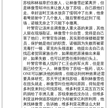
苏锐和林福章拦住敌人，让林傲雪赶紧离开，但
是林傲雪却冲出来让敌人放了苏锐，自己跟他们
走。幸好这时王洛水放弃了懦弱冲了出来，他拿
着弩箭射中了几个敌人，随后警察也赶到了现
场，诺顿无奈之下只能下令撤离。
叶警官让汤米去调查敌人重火器的来源，其他
人留在现场取证。林傲雪十分自责，觉得是自己
害了他们，叶警官告诉她，其实那些保镖都是警
员，保护她是他们的职责。诺顿因为失败而被霍
克毒打一顿，霍克向头领道歉，他提出去自己去
找忍者贺田家族合作，如果能把原液偷出来最
好，如果失败，也可以把责任推到他们头上。
叶警官带着人找到了仁王会的军火库，但是里
面已经空无一人。林傲雪给了苏锐一瓶药，说X-
ONE可以解决他的病情，但能达到何种效果还需
要具体研究。苏天平过来找苏锐，看到林傲雪也
在扭头就走，林傲雪叫住他询问原因，得知是维
多利亚来到公司找苏锐。维多利亚又花五百万买
药捐给了非洲儿童，苏锐拿她也没办法，但维多
利亚这种倒追苏锐的行为却被宋亿利所利用，他
来找林傲雪，告诉她，维多利亚花费这么大财