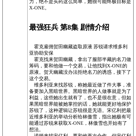
力，绝不是买药这么简单，她很可能终极目标是
X-ONE。
最强狂兵 第8集 剧情介绍
霍克雇佣贺田幽藏盗取原液 苏锐请求维多利
亚协助安保
霍克找来贺田幽藏，拿出了服部半藏的名刀做
筹码，要和他做一个交易，让他找到X-ONE的
原液。贺天幽藏没办法拒绝名刀的诱惑，接下了
这个交易。
维多利亚来找苏锐，称她最近做了件大事，准
备要加入黑暗世界。黑暗世界的人做事就是为了
利益，这些她出生就有了，也不是很在意，但如
果黑暗世界能被她掌控的话，她就能更好地保护
苏锐了，这种逻辑让苏锐很是无语。宋亿利把最
近维多利亚的举动分析给林傲雪，指出她极有可
能通过苏锐来获取X-ONE，林傲雪也开始有了
想法。
诺顿来找宋亿利，要和他再次合作，但宋亿利