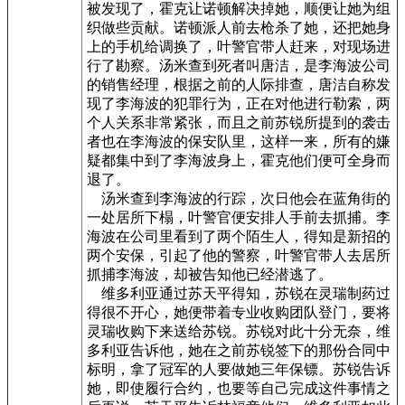
被发现了，霍克让诺顿解决掉她，顺便让她为组
织做些贡献。诺顿派人前去枪杀了她，还把她身
上的手机给调换了，叶警官带人赶来，对现场进
行了勘察。汤米查到死者叫唐洁，是李海波公司
的销售经理，根据之前的人际排查，唐洁自称发
现了李海波的犯罪行为，正在对他进行勒索，两
个人关系非常紧张，而且之前苏锐所提到的袭击
者也在李海波的保安队里，这样一来，所有的嫌
疑都集中到了李海波身上，霍克他们便可全身而
退了。
汤米查到李海波的行踪，次日他会在蓝角街的
一处居所下榻，叶警官便安排人手前去抓捕。李
海波在公司里看到了两个陌生人，得知是新招的
两个安保，引起了他的警察，叶警官带人去居所
抓捕李海波，却被告知他已经潜逃了。
维多利亚通过苏天平得知，苏锐在灵瑞制药过
得很不开心，她便带着专业收购团队登门，要将
灵瑞收购下来送给苏锐。苏锐对此十分无奈，维
多利亚告诉他，她在之前苏锐签下的那份合同中
标明，拿了冠军的人要做她三年保镖。苏锐告诉
她，即使履行合约，也要等自己完成这件事情之