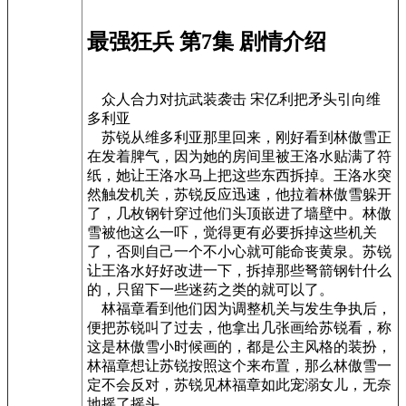
最强狂兵 第7集 剧情介绍
众人合力对抗武装袭击 宋亿利把矛头引向维
多利亚
苏锐从维多利亚那里回来，刚好看到林傲雪正
在发着脾气，因为她的房间里被王洛水贴满了符
纸，她让王洛水马上把这些东西拆掉。王洛水突
然触发机关，苏锐反应迅速，他拉着林傲雪躲开
了，几枚钢针穿过他们头顶嵌进了墙壁中。林傲
雪被他这么一吓，觉得更有必要拆掉这些机关
了，否则自己一个不小心就可能命丧黄泉。苏锐
让王洛水好好改进一下，拆掉那些弩箭钢针什么
的，只留下一些迷药之类的就可以了。
林福章看到他们因为调整机关与发生争执后，
便把苏锐叫了过去，他拿出几张画给苏锐看，称
这是林傲雪小时候画的，都是公主风格的装扮，
林福章想让苏锐按照这个来布置，那么林傲雪一
定不会反对，苏锐见林福章如此宠溺女儿，无奈
地摇了摇头。