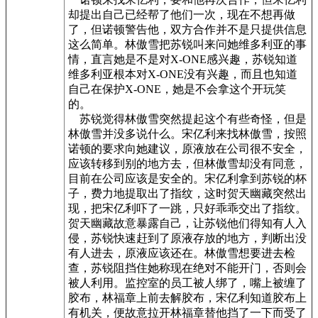
却提出自己已经帮了他们一次，现在不想再做
了，但诺顿警告他，双方合作并不是只提供信息
这么简单。林傲雪把苏锐叫来问她维多利亚的事
情，直言她是不是对X-ONE感兴趣，苏锐知道
维多利亚根本对X-ONE没有兴趣，而且也知道
自己在保护X-ONE，她是不会拿这个开玩笑
的。
苏锐觉得林傲雪突然提起这个有些奇怪，但是
林傲雪并没多说什么。宋亿利来找林傲雪，按照
诺顿的要求向她建议，原液放在公司很不安全，
应该转移到别的地方去，但林傲雪却没有同意，
目前在公司应该是安全的。宋亿利拿到苏锐的杯
子，费力地提取出了指纹，这时贺天幽藏突然出
现，把宋亿利吓了一跳，只好乖乖交出了指纹。
贺天幽藏故意暴露自己，让苏锐他们得知有人入
侵，苏锐快速赶到了原液存放的地方，判断出没
有人进去，原液应该还在。林傲雪想要进去检
查，苏锐阻挡住她称现在绝对不能开门，否则会
被人利用。监控室的员工被人绑了，嘴上被缠了
胶布，林福章上前去解胶布，宋亿利知道胶布上
有机关，便故意拉开林福章替他挡了一下而受了