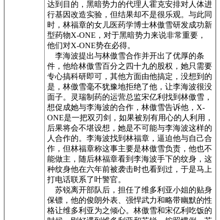
达到目的，黑暗势力的代理人霍克安排对人体进
行基因改造实验，但结果却不是很乐观。与此同
时，林福章的女儿医药学博士林傲雪研发成功新
型药物X-ONE，对于黑暗势力来说非常重要，
他们对X-ONE势在必得。
李海波提出与林傲雪合作并开出了优厚的条
件，他给林傲雪百分之四十九的股权，她只需要
专心搞科研即可，其他方面由他搞定，没想到的
是，林傲雪毫不犹豫地拒绝了他，让李海波很没
面子。灵瑞制药的运营总监宋亿利找到林傲雪，
想促成她与李海波的合作，林傲雪告诉他，X-
ONE是一把双刃剑，如果被别有用心的人利用，
后果将会不堪设想，她是不可能与李海波这样的
人合作的。李海波找到林福章，逼迫他与自己合
作，但林福章称这事主要是林傲雪负责，他也不
能做主，随后林福章看到李海波手下的纹身，这
种纹身他在六年前被袭击时也看到过，于是马上
打电话联系了叶警官。
苏锐离开部队后，担任了维多利亚小姐的贴身
保镖，他的俊朗外表、强悍武力和略带幽默的性
格让维多利亚为之倾心。林傲雪和宋亿利吃饭的