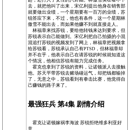
去，就把他叫了出来，宋亿利提出他身在销售部
就要做出业绩，一个星期要有一百万的业绩，苏
锐答应下来，不过，他也有条件，这一个星期林
傲雪不能出去，而如果他赚不到就直接走人。
林福章来找苏锐，要给他转钱来达到要求，但
苏锐表示自己能做到。宋亿利把自己拍摄的小混
混追打苏锐的视频发到了网上，林福章把视频拿
给苏锐看，苏锐承认自己有PTSD，但林福章却
并不在乎，他表示自己在请苏锐的时候就知道这
个情况，他相信苏锐有能力完成任务。
霍克也拿到了苏锐的资料，让诺顿派人去接触
他。苏天平带苏锐去赌场碰运气，却把钱都输掉
了，无意之中，苏锐看到有拳击比赛，他觉得自
己赚钱的路子来了。
最强狂兵 第4集 剧情介绍
霍克让诺顿嫁祸李海波 苏锐拒绝维多利亚好
意