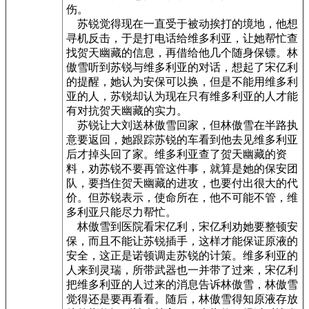
伤。
苏锐觉得现在一直受于被动挨打的境地，他想
寻机反击，于是打电话给维多利亚，让她帮忙查
找贺天幽藏的信息，再借给他几个随身保镖。林
傲雪听到苏锐与维多利亚的对话，想起了宋亿利
的提醒，她认为安保可以换，但是不能用维多利
亚的人，苏锐却认为现在只有维多利亚的人才能
有对抗贺天幽藏的实力。
苏锐让大刘送林傲雪回家，但林傲雪在半路执
意要返回，她跟踪苏锐的车看到他去见维多利亚
后才掉头回了家。维多利亚查了贺天幽藏的资
料，劝苏锐不要再管这件事，就算是她的保安团
队，要挡住贺天幽藏的进攻，也要付出很大的代
价。但苏锐表示，使命所在，他不可能不管，维
多利亚只能尽力帮忙。
林傲雪到医院看宋亿利，宋亿利劝她要整顿安
保，而且不能让苏锐插手，这样才能保证原液的
安全，这正是诺顿调走苏锐的计策。维多利亚的
人来到灵瑞，所带武器也一并带了过来，宋亿利
把维多利亚的人过来的消息告诉林傲雪，林傲雪
觉得还是要再看看。随后，林傲雪得知原液存放