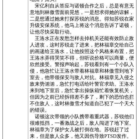
宋亿利自从答应与诺顿合作之后，总是有意无
意地到林傲雪面前晃悠，一是想求得她的谅解，
二是想通过她来打探苏锐的消息。得知苏锐在家
升级安保系统，他马上将这个消息告诉了诺顿，
让他尽快采取行动。
王洛水正在发愁怎样去掉机关还能有效防止敌
人进攻，这时苏锐走了进来，把林福章交给自己
的画递给王洛水，让他按照这个风格来布置，把
王洛水弄得哭笑不得，但听说价格可以商量，便
欣然接受。警报声响起，苏锐看到有一个小队入
侵，他急忙让王洛水带着林福章和林傲雪到地下
室去，他带领保安与敌人对抗。林福章见入侵之
敌来势汹汹，急忙打电话给叶警官求助。王洛水
来到地下室后，急忙拿出操纵箱忙着恢复机关，
但因为之前已经拆得差不多了，剩下的恐怕也拦
不住敌人，这时林傲雪才知道自己犯了一个天大
的错误。
诺顿这次带领的小队携带着重武器，苏锐他们
很难抵挡，一番激战之后，敌人闯进了地下室。
林福章为了保护女儿被打倒在地。苏锐赶了过
来，但是敌人众多，他又因伤导致PTSD发作。