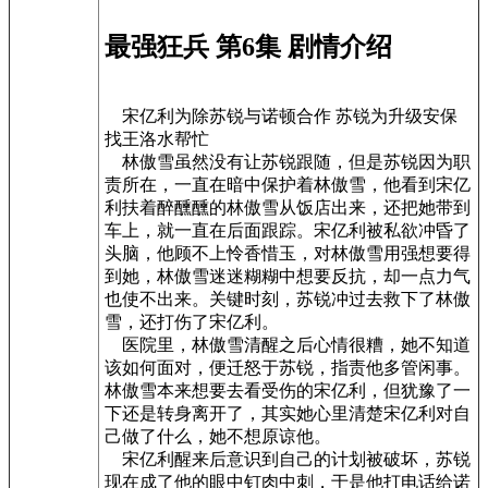
最强狂兵 第6集 剧情介绍
宋亿利为除苏锐与诺顿合作 苏锐为升级安保
找王洛水帮忙
林傲雪虽然没有让苏锐跟随，但是苏锐因为职
责所在，一直在暗中保护着林傲雪，他看到宋亿
利扶着醉醺醺的林傲雪从饭店出来，还把她带到
车上，就一直在后面跟踪。宋亿利被私欲冲昏了
头脑，他顾不上怜香惜玉，对林傲雪用强想要得
到她，林傲雪迷迷糊糊中想要反抗，却一点力气
也使不出来。关键时刻，苏锐冲过去救下了林傲
雪，还打伤了宋亿利。
医院里，林傲雪清醒之后心情很糟，她不知道
该如何面对，便迁怒于苏锐，指责他多管闲事。
林傲雪本来想要去看受伤的宋亿利，但犹豫了一
下还是转身离开了，其实她心里清楚宋亿利对自
己做了什么，她不想原谅他。
宋亿利醒来后意识到自己的计划被破坏，苏锐
现在成了他的眼中钉肉中刺，于是他打电话给诺