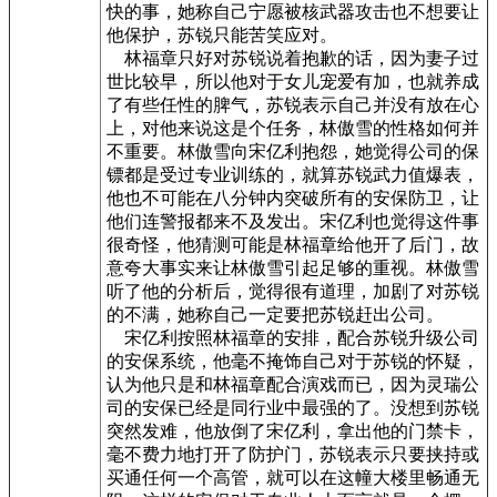
快的事，她称自己宁愿被核武器攻击也不想要让
他保护，苏锐只能苦笑应对。
林福章只好对苏锐说着抱歉的话，因为妻子过
世比较早，所以他对于女儿宠爱有加，也就养成
了有些任性的脾气，苏锐表示自己并没有放在心
上，对他来说这是个任务，林傲雪的性格如何并
不重要。林傲雪向宋亿利抱怨，她觉得公司的保
镖都是受过专业训练的，就算苏锐武力值爆表，
他也不可能在八分钟内突破所有的安保防卫，让
他们连警报都来不及发出。宋亿利也觉得这件事
很奇怪，他猜测可能是林福章给他开了后门，故
意夸大事实来让林傲雪引起足够的重视。林傲雪
听了他的分析后，觉得很有道理，加剧了对苏锐
的不满，她称自己一定要把苏锐赶出公司。
宋亿利按照林福章的安排，配合苏锐升级公司
的安保系统，他毫不掩饰自己对于苏锐的怀疑，
认为他只是和林福章配合演戏而已，因为灵瑞公
司的安保已经是同行业中最强的了。没想到苏锐
突然发难，他放倒了宋亿利，拿出他的门禁卡，
毫不费力地打开了防护门，苏锐表示只要挟持或
买通任何一个高管，就可以在这幢大楼里畅通无