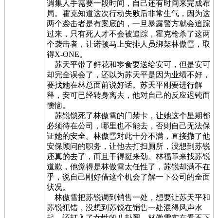
调集人手需要一段时间，自己还有时间来完成布
局。霍克知道这次行动失败后非常生气，因为这
两个袭击者是有案底的，一旦暴露警方就会追踪
过来，只有死人才不会被追踪，霍克枪杀了这两
个袭击者，让诺顿马上安排人员绑架林傲雪，取
得X-ONE。
苏天平带了鲜花和零食要送给安可，但是安可
却完全误会了，还以为苏天平是因为业绩不好，
要找她在林总面前说好话。苏天平刚要进行解
释，安可已经转身离去，他对自己的反应迟钝而
懊恼。
苏锐锁死了林傲雪的门禁卡，让她这个星期都
必须待在公司，哪里也不能去，否则自己无法保
证她的安全。林傲雪对此十分不满，直接撤了他
安保顾问的职务，让他去打扫厕所，没想到苏锐
还真的去了，而且干得挺来劲。林福章来找苏锐
道歉，他觉得是林傲雪太任性了，苏锐却满不在
乎，说自己刚好借这个机会了解一下公司的全面
状况。
林傲雪把苏锐调到销售一处，想要让苏天平和
苏锐犯错，没想到苏锐在销售一处混得风声水
起，还打入了女性的八卦圈。林傲雪实在看不下