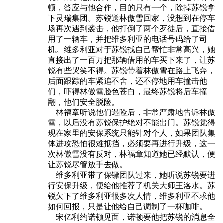
顿，答应与他合作，目的只有一个，除掉苏锐拿
下灵瑞集团。苏锐送林傲雪回家，没想到在停车
场再次遇到袭击，他打倒了两个歹徒后，直接借
用了一辆车，并把维多利亚的电话号码给了司
机。维多利亚对于苏锐找自己帮忙非常高兴，她
直接出了一百万把那辆借用的车买下来了，让苏
锐有些哭笑不得。苏锐带着林傲雪在路上飞奔，
后面跟踪的车紧追不舍，还不停地用车撞击他
们，吓得林傲雪脸色苍白，最终苏锐将后车撞
翻，他们安全脱险。
林福章听说他们遇险后，非常严肃地告诉林傲
雪，以后没有苏锐保护绝对不能出门。苏锐觉得
现在家里的安保系统只能针对个人，如果团队集
体进攻恐怕很难抵挡，必须要再进行升级，这一
次林傲雪没有反对，林福章知道她已经默认，便
让苏锐尽管放手去做。
维多利亚带了保镖团队过来，她听说苏锐要进
行安保升级，便给他推荐了机关大师王洛水。苏
锐欠下了维多利亚很多次人情，维多利亚不求他
如何回报，只是让他给自己调制了一杯咖啡。
宋亿利约诺顿见面，诺顿要他把苏锐的消息全