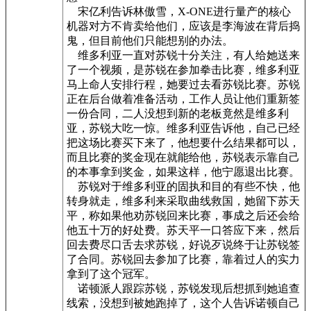
宋亿利告诉林傲雪，X-ONE进行量产的核心
机器对方不肯卖给他们，应该是李海波在背后捣
鬼，但目前他们只能想别的办法。
维多利亚一直对苏锐十分关注，有人给她送来
了一个视频，是苏锐在参加拳击比赛，维多利亚
马上命人安排行程，她要过去看苏锐比赛。苏锐
正在后台做着准备活动，工作人员让他们重新签
一份合同，二人没想到新的老板竟然是维多利
亚，苏锐大吃一惊。维多利亚告诉他，自己已经
把这场比赛买下来了，他想要什么结果都可以，
而且比赛的奖金现在就能给他，苏锐表示靠自己
的本事拿到奖金，如果这样，他宁愿退出比赛。
苏锐对于维多利亚的固执和目的有些不快，他
转身就走，维多利来采取曲线救国，她留下苏天
平，称如果他劝苏锐回来比赛，事成之后还会给
他五十万的好处费。苏天平一口答应下来，然后
回去费尽口舌去求苏锐，好说歹说终于让苏锐签
了合同。苏锐回去参加了比赛，靠着过人的实力
拿到了这个冠军。
诺顿派人跟踪苏锐，苏锐发现后想抓到她追查
线索，没想到被她跑掉了，这个人告诉诺顿自己