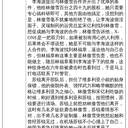
李海波提出与林傲雪合作并开出了优厚的条
件，他给林傲雪百分之四十九的股权，她只需要
专心搞科研即可，其他方面由他搞定，没想到的
是，林傲雪毫不犹豫地拒绝了他，让李海波很没
面子。灵瑞制药的运营总监宋亿利找到林傲雪，
想促成她与李海波的合作，林傲雪告诉他，X-
ONE是一把双刃剑，如果被别有用心的人利用，
后果将会不堪设想，她是不可能与李海波这样的
人合作的。李海波找到林福章，逼迫他与自己合
作，但林福章称这事主要是林傲雪负责，他也不
能做主，随后林福章看到李海波手下的纹身，这
种纹身他在六年前被袭击时也看到过，于是马上
打电话联系了叶警官。
苏锐离开部队后，担任了维多利亚小姐的贴身
保镖，他的俊朗外表、强悍武力和略带幽默的性
格让维多利亚为之倾心。林傲雪和宋亿利吃饭的
时候，刚好遇到维多利亚和苏锐，按照惯例，苏
锐要进行清场。苏锐上前想劝林傲雪他们离开，
这时有几名歹徒欲袭击林傲雪，苏锐看情形不
对，出手将几名歹徒制服，林傲雪突然想起她和
曾经苏锐见过，在机场苏锐不小心撞上了自己，
他因为着急赶路塞给她一张卡后就离开了。