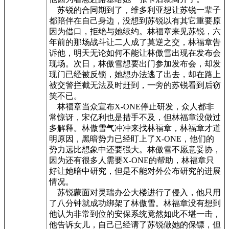
苏锐的合同期到了，维多利亚想让苏锐一辈子
都陪伴在自己身边，没想到苏锐以有其它重要原
因为借口，拒绝与她续约。林福章来见苏锐，六
年前的那场战斗让二人成了莫逆之交，林福章告
诉他，明天无论如何不能让林傲雪出现在发布会
现场。次日，林傲雪想要出门参加发布会，却发
现门已经被反锁，她想办法逃了出去，却在路上
被交警拦截无法及时赶到，一旁的苏锐看到后窃
笑不已。
林福章当众宣布X-ONE停止研发，众人都非
常惊讶，宋亿利也是措手不及，但林福章没做过
多解释。林傲雪气冲冲来找林福章，林福章才道
明原因，黑暗势力已经盯上了X-ONE，他们的
势力远比想象中还要强大。林傲雪不愿意妥协，
因为还有很多人需要X-ONE的帮助，林福章只
好让她暗中研究，但是不能对外公布研究的进展
情况。
苏锐蒙面对灵瑞办公大楼进行了侵入，他只用
了八分钟就成功绑架了林傲雪。林福章没有想到
他认为非常到位的安保系统竟然如此不堪一击，
他告诉女儿，自己已经请了苏锐做她的保镖，但