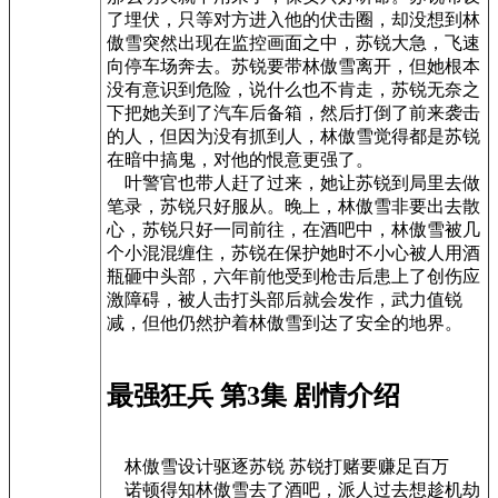
了埋伏，只等对方进入他的伏击圈，却没想到林
傲雪突然出现在监控画面之中，苏锐大急，飞速
向停车场奔去。苏锐要带林傲雪离开，但她根本
没有意识到危险，说什么也不肯走，苏锐无奈之
下把她关到了汽车后备箱，然后打倒了前来袭击
的人，但因为没有抓到人，林傲雪觉得都是苏锐
在暗中搞鬼，对他的恨意更强了。
叶警官也带人赶了过来，她让苏锐到局里去做
笔录，苏锐只好服从。晚上，林傲雪非要出去散
心，苏锐只好一同前往，在酒吧中，林傲雪被几
个小混混缠住，苏锐在保护她时不小心被人用酒
瓶砸中头部，六年前他受到枪击后患上了创伤应
激障碍，被人击打头部后就会发作，武力值锐
减，但他仍然护着林傲雪到达了安全的地界。
最强狂兵 第3集 剧情介绍
林傲雪设计驱逐苏锐 苏锐打赌要赚足百万
诺顿得知林傲雪去了酒吧，派人过去想趁机劫