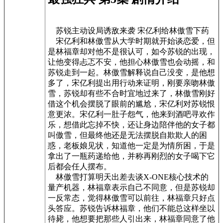
苏锐主动设局诱敌来袭 宋亿利给林傲雪下药
宋亿利和林傲雪从大学时期就开始谈恋爱，但
是林福章却对他不是很认可，如今苏锐的出现，
让他变得忐忑不安，他担心林傲雪也会动摇，和
苏锐走到一起。林傲雪解释说自己没变，是他想
多了，宋亿利提出用行动来证明，刚要亲吻林傲
雪，苏锐却有些不合时宜地过来了，林傲雪刚好
借这个机会摆脱了眼前的尴尬，宋亿利对苏锐恨
意更浓。宋亿利一肚子怨气，他来到酒吧寻欢作
乐，想借此忘掉不快，还让身边陪伴他的女子都
叫傲雪，但最终他还是无法摆脱自欺欺人的困
惑，老板娘见状，知道他一定是为情所困，于是
拿出了一瓶药递给他，并称再刚烈的女子喝下它
后都会任人摆布。
林傲雪打算明天出差去谈X-ONE核心技术的
量产机器，林福章表示自己不同意，但是苏锐却
一反常态，觉得林傲雪可以前往，林福章只好点
头答应。苏锐告诉林福章，他们不能总这样坐以
待毙，他想要把那些人引出来，林福章同意了他