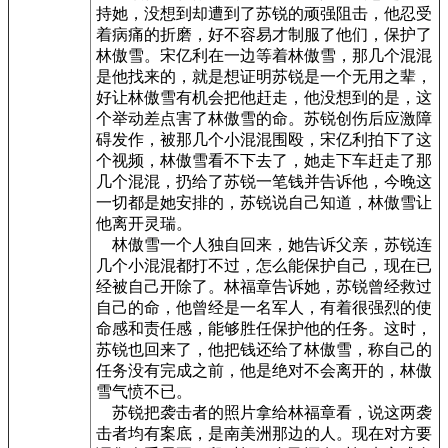
持她，没想到却遭到了苏锐的顽强阻击，他忍受
着病痛的折磨，好不容易才制服了他们，保护了
林傲雪。宋亿利在一边等着林傲雪，那几个混混
是他找来的，就是想证明苏锐是一个无用之辈，
好让林傲雪有机会把他赶走，他没想到的是，这
个举动差点害了林傲雪的命。苏锐创伤后应激障
碍发作，被那几个小混混围殴，宋亿利拍下了这
个视频，林傲雪看不下去了，她走下车赶走了那
几个混混，扔给了苏锐一笔钱并告诉他，今晚这
一切都是她安排的，苏锐说自己知道，林傲雪让
他离开灵瑞。
林傲雪一个人独自回来，她告诉父亲，苏锐连
几个小混混都打不过，怎么能保护自己，现在已
经被自己开除了。林福章告诉她，苏锐曾经救过
自己的命，他曾经是一名军人，有着很强烈的使
命感和责任感，能够胜任保护他的任务。这时，
苏锐也回来了，他把钱还给了林傲雪，称自己的
任务没有完成之前，他是绝对不会离开的，林傲
雪气愤不已。
苏锐把袭击者的照片拿给林福章看，说这两袭
击者均有案底，是南美洲那边的人。现在对方要