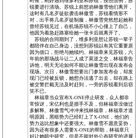
时候，刚好遇到维多利亚和苏锐，按照惯例，苏
锐要进行清场。苏锐上前想劝林傲雪他们离开，
这时有几名歹徒欲袭击林傲雪，苏锐看情形不
对，出手将几名歹徒制服，林傲雪突然想起她和
曾经苏锐见过，在机场苏锐不小心撞上了自己，
他因为着急赶路塞给她一张卡后就离开了。
苏锐的合同期到了，维多利亚想让苏锐一辈子
都陪伴在自己身边，没想到苏锐以有其它重要原
因为借口，拒绝与她续约。林福章来见苏锐，六
年前的那场战斗让二人成了莫逆之交，林福章告
诉他，明天无论如何不能让林傲雪出现在发布会
现场。次日，林傲雪想要出门参加发布会，却发
现门已经被反锁，她想办法逃了出去，却在路上
被交警拦截无法及时赶到，一旁的苏锐看到后窃
笑不已。
林福章当众宣布X-ONE停止研发，众人都非
常惊讶，宋亿利也是措手不及，但林福章没做过
多解释。林傲雪气冲冲来找林福章，林福章才道
明原因，黑暗势力已经盯上了X-ONE，他们的
势力远比想象中还要强大。林傲雪不愿意妥协，
因为还有很多人需要X-ONE的帮助，林福章只
好让她暗中研究，但是不能对外公布研究的进展