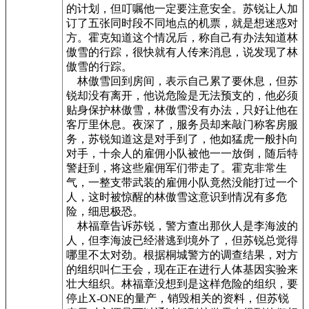
的计划，但叮嘱他一定要注意安全。苏锐让人加
订了五张同时段不同地点的机票，就是想迷惑对
方。霍克知道这个情况后，称自己有办法知道林
傲雪的行踪，很快就有人传来消息，说发现了林
傲雪的行踪。
林傲雪回到房间，表示自己累了要休息，但苏
锐却没有离开，他说危险是无法预支的，他必须
贴身保护林傲雪，林傲雪没有办法，只好让他在
客厅里休息。夜深了，服务员却来敲门称客房服
务，苏锐知道这是对手到了，他如猛虎一般扑向
对手，十余人的雇佣小队被他一一放倒，随后特
警赶到，将这些雇佣军们带走了。霍克非常生
气，一整支带武装的雇佣小队竟然没能打过一个
人，这时被惊醒的林傲雪这意识到情况有多危
险，细思极恐。
林福章告诉苏锐，警方查出那伙人是李海波的
人，但李海波已经潜逃到境外了，但苏锐总觉得
哪里不太对劲。根据桐城警方的调查结果，对方
的组织叫仁王会，现在正在进行人体基因实验来
壮大组织。林福章没想到是这样危险的组织，要
停止X-ONE的量产，销毁相关的资料，但苏锐