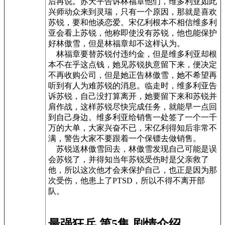
后再说。苏天平告诉林福章他们，维多利亚如此
兴师动众来到灵瑞，只有一个原因，那就是喜欢
苏锐，要和他谈恋爱。宋亿利根本不相信维多利
亚会看上苏锐，他称即使没有苏锐，他也能保护
好林傲雪，但是林福章却不这样认为。
林福章要替苏锐付违约金，但是维多利亚却根
本不在乎这点钱，她见苏锐执意留下来，便决定
不再收购公司，但是她正告林傲雪，她不希望再
听到有人为难苏锐的消息。临走时，维多利亚告
诉苏锐，自己没打算离开，她要留下来和苏锐并
肩作战，这样苏锐尽快完成任务，就能早一点回
到自己身边。维多利亚给销售一处签了一个一千
万的大单，大家兴奋不已，宋亿利得知后非常不
满，警告大家不要跟着一个保镖去做销售。
苏锐送林傲雪回去，林傲雪发现自己可能是误
会苏锐了，并得知当年苏锐受伤时是父亲救了
他，所以这次他才会来保护自己，也正是因为那
次受伤，他患上了PTSD，所以不得不离开部
队。
最强狂兵 第5集 剧情介绍