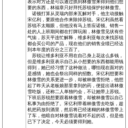
表示对方还是可以通过抓到林傲雪来得到他们想
要的东西，林福章只好拜托苏锐保护好林傲雪。
诺顿打算从灵瑞内部来瓦解对手，他主动接触
宋亿利，要跟他合作来除掉苏锐。宋亿利虽然看
苏锐不太顺眼，但他没有马上答应诺顿。销售一
处的人上班期间都在打牌玩闹，林傲雪见状有些
气恼，苏天平连忙解释，维多利亚每次来找苏锐
都会买公司的产品，现在他们的销售业绩已经达
到本年度的百分之三百了。
苏锐让维多利亚不用在自己身上花这么多钱，
但是维多利亚表示自己从小想要的东西都能用钱
得到，她已经习惯了这种做法，哪怕现在面对的
是感情，她也会祭出同样的招数。宋亿利想要和
林傲雪的关系更进一步，却被林傲雪拒绝，他想
起了昨天从老板娘那里拿到的药，便提出请林傲
雪吃饭，还称二人单独约会，不让她带上苏锐。
下班后苏锐想要跟着林傲雪，却被林傲雪以自己
私事为由拒绝了。宋亿利带着林傲雪去吃饭，趁
机把药放到酒里，然后将已经迷糊的林傲雪带上
了车，他暗自对林傲雪说着对不起的话，但是他
已下了决定，今天必须要得到她。