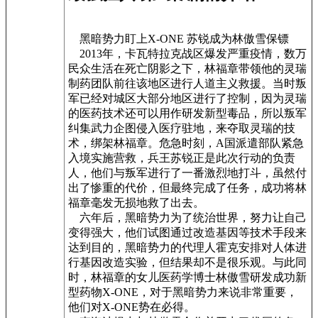
黑暗势力盯上X-ONE 苏锐成为林傲雪保镖
2013年，卡瓦特拉克战区爆发严重疫情，数万
民众生活在死亡阴影之下，林福章带领他的灵瑞
制药团队前往该地区进行人道主义救援。当时叛
军已经对城区大部分地区进行了控制，因为灵瑞
的医药技术还可以用作研发新型毒品，所以叛军
纠集武力企图侵入医疗驻地，来夺取灵瑞的技
术，绑架林福章。危急时刻，A国派遣部队紧急
入境实施营救，兵王苏锐正是此次行动的负责
人，他们与叛军进行了一番激烈地打斗，虽然付
出了惨重的代价，但最终完成了任务，成功将林
福章毫发无损地救了出去。
六年后，黑暗势力为了统治世界，努力让自己
变得强大，他们试图通过改造基因等技术手段来
达到目的，黑暗势力的代理人霍克安排对人体进
行基因改造实验，但结果却不是很乐观。与此同
时，林福章的女儿医药学博士林傲雪研发成功新
型药物X-ONE，对于黑暗势力来说非常重要，
他们对X-ONE势在必得。