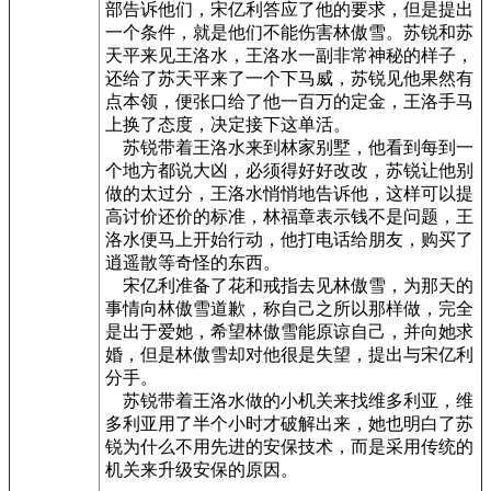
部告诉他们，宋亿利答应了他的要求，但是提出
一个条件，就是他们不能伤害林傲雪。苏锐和苏
天平来见王洛水，王洛水一副非常神秘的样子，
还给了苏天平来了一个下马威，苏锐见他果然有
点本领，便张口给了他一百万的定金，王洛手马
上换了态度，决定接下这单活。
苏锐带着王洛水来到林家别墅，他看到每到一
个地方都说大凶，必须得好好改改，苏锐让他别
做的太过分，王洛水悄悄地告诉他，这样可以提
高讨价还价的标准，林福章表示钱不是问题，王
洛水便马上开始行动，他打电话给朋友，购买了
逍遥散等奇怪的东西。
宋亿利准备了花和戒指去见林傲雪，为那天的
事情向林傲雪道歉，称自己之所以那样做，完全
是出于爱她，希望林傲雪能原谅自己，并向她求
婚，但是林傲雪却对他很是失望，提出与宋亿利
分手。
苏锐带着王洛水做的小机关来找维多利亚，维
多利亚用了半个小时才破解出来，她也明白了苏
锐为什么不用先进的安保技术，而是采用传统的
机关来升级安保的原因。