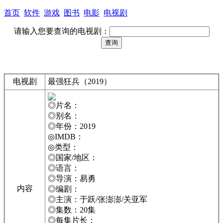
首页
软件
游戏
图书
电影
电视剧
请输入您要查询的电视剧：
电视剧
最强狂兵（2019）
◎片名：
◎别名：
◎年份：2019
◎IMDB：
◎类型：
◎国家/地区：
◎语言：
◎导演：易勇
内容
◎编剧：
◎主演：于跃/张澎澎/关亚军
◎集数：20集
◎每集片长：