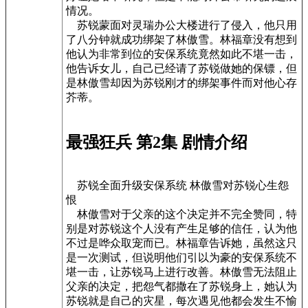
情况。
苏锐蒙面对灵瑞办公大楼进行了侵入，他只用
了八分钟就成功绑架了林傲雪。林福章没有想到
他认为非常到位的安保系统竟然如此不堪一击，
他告诉女儿，自己已经请了苏锐做她的保镖，但
是林傲雪却因为苏锐刚才的绑架事件而对他心存
芥蒂。
最强狂兵 第2集 剧情介绍
苏锐全面升级安保系统 林傲雪对苏锐心生怨
恨
林傲雪对于父亲的这个决定并不完全赞同，特
别是对苏锐这个人没有产生足够的信任，认为他
不过是哗众取宠而已。林福章告诉她，虽然这只
是一次测试，但说明他们引以为豪的安保系统不
堪一击，让苏锐马上进行改善。林傲雪无法阻止
父亲的决定，把怨气都撒在了苏锐身上，她认为
苏锐就是自己的灾星，每次遇见他都会发生不愉