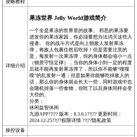
攻略教程
果冻世界 Jelly World游戏简介
一个全是果冻的世界里的故事。 邪恶的果冻要
进攻你的果冻家园，你必须要想办法消灭这些入
侵者。 你的战斗方式是向上朝敌人发射果冻
弹，将敌人包裹住然后吃掉！但是需要注意的
是，每发射一次果冻弹，你的身体都会缩小一点
（物质守恒定律），当你的身体小到一定的程度
详细介绍
后就不能再发射果冻弹了，所以你不能够“嗖嗖
嗖”的乱发射一通；但是如果你能够吃掉敌人的
话，那么你的身体就会长大一些，同时游戏中也
会随机掉落一些食物，你吃了以后身体同样会变
大些的。
分类：
休闲益智
休闲
九游APP??|?? 版本：8.3.0.1??|?? 更新时间：
2024-12-25??|??权限详情 ??|??隐私政策
操控设备