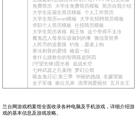
免费简历
大学生免费简历模板
简历自我介绍
大学生应届生简历模板
个人工作简历
大学生简历word模板
大学生招聘简历模板
求职个人简历模板
社招简历模板
大学生简历表格
阎王煞
这个帝师不太冷
魔鬼恋人母亲应该做到的事
微信里世界
人民币的追妻路
钓鱼，愿者上钩
寒冷刺骨的爱情
椿嚣一刻
拿什么拯救你的智商陈皮阿四
[守望先锋]霞光卷
血战长空
七种武器之孔雀翎
梦幻公馆
吸血鬼日记 第三季
华丽的挑战
名媛望族
女子军魂
换位兄弟
清潭洞爱丽丝
五月女王
兰台网游戏档案馆全面收录各种电脑及手机游戏，详细介绍游
戏的基本信息及游戏攻略。