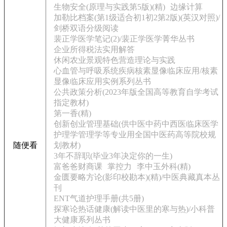
生物安全(原理与实践第5版)(精)
边缘计算
加勒比档案(第1级适合初1初2第2版)(英汉对照)/
剑桥双语分级阅读
裴正学医学笔记(2)/裴正学医学菁华丛书
企业所得税法实用解答
休闲农业景观特色营造理论与实践
心血管与呼吸系统疾病核素显像临床应用/核素
显像临床应用实例系列丛书
公共政策分析(2023年版全国高等教育自学考试
指定教材)
第一香(精)
创新创业管理基础(供中医中药中西医临床医学
护理学管理学等专业用全国中医药高等院校规
随便看
划教材)
3年不辞职(毕业3年决定你的一生)
富爸爸财商课
掌控力
李中玉外科(精)
金匮要略方论(影印校勘本)(精)/中医典藏真本丛
刊
ENT气道护理手册(共5册)
探寒论热话健康(解读中医里的寒与热)/小科普
大健康系列丛书