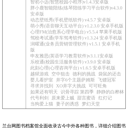
智初小达(智慧校园小程序)v1.4.3安卓版
胖小鹿智能陪练(练琴陪练学习平台软件)v4.3.0
安卓版
动态壁纸秀(手机壁纸软件) v4.5.7 安卓版
萌小秀(语音聊天互动平台) v1.2.3.0 安卓手机版
心理FM(治愈系心理学电台) v5.5.4 苹果手机版
驾校考试通(学车驾考软件) v1.3.24 安卓手机版
润曜通(业务员营销管理软件) v1.5.1 安卓手机
版
申友雅思(英语学习教育软件)v3.1.1安卓版
乐校通(校园生活服务软件) v3.9.0 安卓版
此刻心理(心理咨询平台) v1.6.5 安卓手机版
越狱游戏
空中狙击
德利的挑战
袋鼠的还击
婴儿看护室
井字6个主题萨姆斯
飞镖冠军
寻求并找到
XO井字大挑战
可可旺角
如果还有明天
识骨寻踪 第四季
静静的白桦林
代号利剑
原来爱上贼
甜言蜜语
红灯记
当狗爱上猫
妻子的诱惑
梦幻天堂
兰台网图书档案馆全面收录古今中外各种图书，详细介绍图书