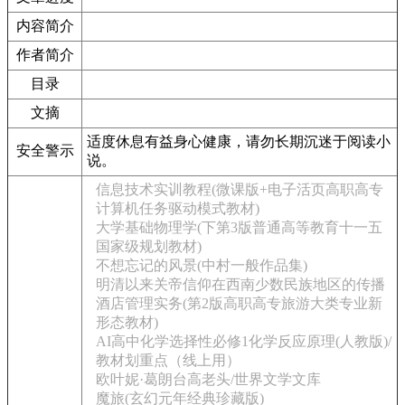
内容简介
作者简介
目录
文摘
适度休息有益身心健康，请勿长期沉迷于阅读小
安全警示
说。
信息技术实训教程(微课版+电子活页高职高专
计算机任务驱动模式教材)
大学基础物理学(下第3版普通高等教育十一五
国家级规划教材)
不想忘记的风景(中村一般作品集)
明清以来关帝信仰在西南少数民族地区的传播
酒店管理实务(第2版高职高专旅游大类专业新
形态教材)
AI高中化学选择性必修1化学反应原理(人教版)/
教材划重点（线上用）
欧叶妮·葛朗台高老头/世界文学文库
魔旅(玄幻元年经典珍藏版)