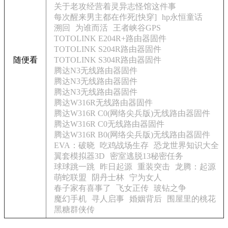
关于老攻经营着灵异志怪馆这件事
每次醒来男主都在作死[快穿]
hp永恒童话
溯回
为谁而活
王者峡谷GPS
TOTOLINK E204R+路由器固件
TOTOLINK S204R路由器固件
随便看
TOTOLINK S304R路由器固件
腾达N3无线路由器固件
腾达N3无线路由器固件
腾达N3无线路由器固件
腾达W316R无线路由器固件
腾达W316R C0(网络尖兵版)无线路由器固件
腾达W316R C0无线路由器固件
腾达W316R B0(网络尖兵版)无线路由器固件
EVA：破晓
吃鸡战场生存
恐龙世界知识大全
翼套模拟器3D
密室逃脱13秘密任务
球球跳一跳
昨日起源
重装突击
龙腾：起源
萌蛇联盟
阴丹士林
宁为女人
春子家有喜事了
飞女正传
玻钻之争
魔幻手机
寻人启事
婚姻背后
围屋里的桃花
黑糖群侠传