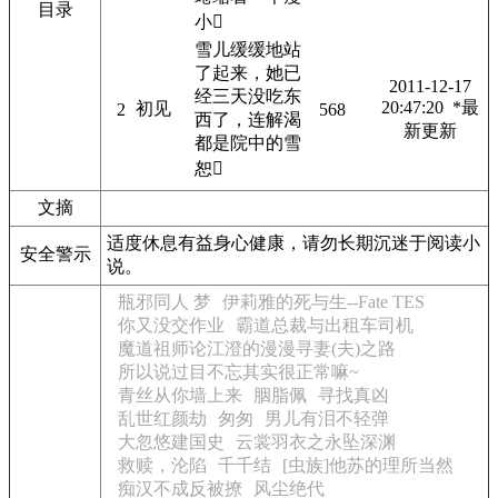
目录
小
雪儿缓缓地站
了起来，她已
2011-12-17
经三天没吃东
20:47:20 *最
初见
2
568
西了，连解渴
新更新
都是院中的雪
恕
文摘
适度休息有益身心健康，请勿长期沉迷于阅读小
安全警示
说。
瓶邪同人 梦
伊莉雅的死与生--Fate TES
你又没交作业
霸道总裁与出租车司机
魔道祖师论江澄的漫漫寻妻(夫)之路
所以说过目不忘其实很正常嘛~
青丝从你墙上来
胭脂佩
寻找真凶
乱世红颜劫
匆匆
男儿有泪不轻弹
大忽悠建国史
云裳羽衣之永坠深渊
救赎，沦陷
千千结
[虫族]他苏的理所当然
痴汉不成反被撩
风尘绝代