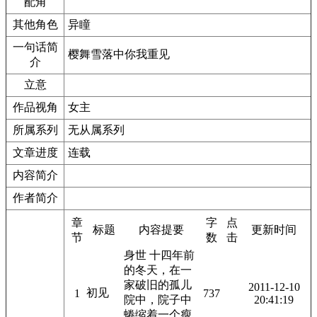
配角
其他角色
异瞳
一句话简
樱舞雪落中你我重见
介
立意
作品视角
女主
所属系列
无从属系列
文章进度
连载
内容简介
作者简介
章
字
点
标题
内容提要
更新时间
节
数
击
身世 十四年前
的冬天，在一
家破旧的孤儿
2011-12-10
初见
1
737
院中，院子中
20:41:19
蜷缩着一个瘦