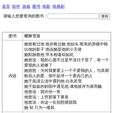
首页
软件
游戏
图书
电影
电视剧
请输入您要查询的图书：
图书
樱舞雪落
她曾救过他 他亦救过她 他抬头 唯美的异瞳中映
出他的影子 他说她是他的小天使
她割脉救他 萍水相逢却如此
她曾说：我的心愿不过是平淡日子罢了，有一个
爱我的人就够了
她曾怒：为何我要爱上一个不爱我的人，与其期
内容
盼别人的爱，倒不如寻一个爱自己的人
她于风清云淡中遇到他 白衣若雪
她于如血的斜阳中遇见他 满地彼岸为谁而觞
他曾说：我许你一世
他曾说：上穷碧落下黄泉
他曾说：你这一生别想摆脱我
她 却 只为一缕风