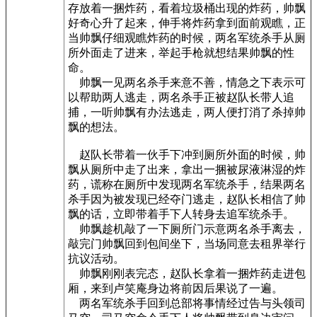
存放着一捆炸药，看着垃圾桶出现的炸药，帅飘
好奇心升了起来，伸手将炸药拿到面前观瞧，正
当帅飘仔细观瞧炸药的时候，两名军统杀手从厕
所外面走了进来，举起手枪就想结果帅飘的性
命。
帅飘一见两名杀手来意不善，情急之下表示可
以帮助两人逃走，两名杀手正被赵队长带人追
捕，一听帅飘有办法逃走，两人便打消了杀掉帅
飘的想法。
赵队长带着一伙手下冲到厕所外面的时候，帅
飘从厕所中走了出来，拿出一捆被尿液淋湿的炸
药，谎称在厕所中发现两名军统杀手，结果两名
杀手因为被发现已经夺门逃走，赵队长相信了帅
飘的话，立即带着手下人转身去追军统杀手。
帅飘趁机敲了一下厕所门示意两名杀手离去，
敲完门帅飘回到包间坐下，当场同意去租界举行
抗议活动。
帅飘刚刚表完态，赵队长拿着一捆炸药走进包
厢，来到卢笑庵身边将前因后果说了一遍。
两名军统杀手回到总部将事情经过告与头领司