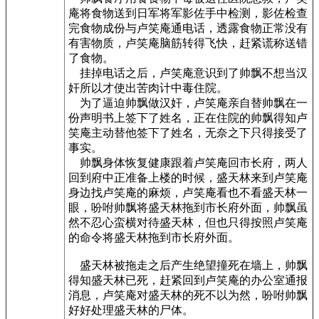
庵将食物送到日军将军影佐手中检测，影佐检查
完食物成份与卢笑庵通电话，透露食物正常没有
有害物质，卢笑庵脑筋转得飞快，赶紧谎称送错
了食物。
挂掉电话之后，卢笑庵意识到了帅飘不想当汉
奸所以才使出苦肉计中毒住院。
为了逼迫帅飘做汉奸，卢笑庵亲自替帅飘在一
份声明书上签下了姓名，正在住院的帅飘得知卢
笑庵主动替他签下了姓名，无奈之下只得接受了
事实。
帅飘身体恢复健康跟着卢笑庵回市长府，两人
回到府中正准备上楼的时候，盛天林来到卢笑庵
身边找卢笑庵的麻烦，卢笑庵看也不看盛天林一
眼，吩咐帅飘将盛天林拖到市长府外面，帅飘虽
然不忍心蛮横对待盛天林，但也只得按照卢笑庵
的命令将盛天林拖到市长府外面。
盛天林被拖走之后产生绝望撞死在墙上，帅飘
得知盛天林已死，赶紧回到卢笑庵的办公室通报
消息，卢笑庵对盛天林的死不以为然，吩咐帅飘
好好处理盛天林的尸体。