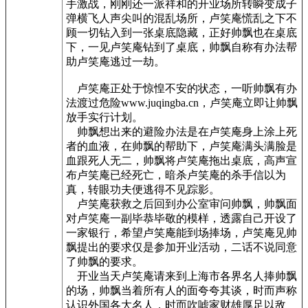
手激战，刚刚还一派祥和的开业场所转瞬变成子
弹横飞人声尖叫的混乱场所，卢笑庵慌乱之下不
顾一切钻入到一张桌底隐藏，正好帅飘也在桌底
下，一见卢笑庵钻到了桌底，帅飘自称有办法帮
助卢笑庵逃过一劫。
卢笑庵正处于惊惶不安的状态，一听帅飘有办
法渡过危险www.juqingba.cn，卢笑庵立即让帅飘
放手实行计划。
帅飘想出来的避险办法是在卢笑庵身上涂上死
者的血液，在帅飘的帮助下，卢笑庵满头满脸是
血跟死人无二，帅飘将卢笑庵拖出桌底，高声宣
布卢笑庵已经死亡，暗杀卢笑庵的杀手信以为
真，转眼功夫便逃得不见踪影。
卢笑庵获救之后回到办公室审问帅飘，帅飘面
对卢笑庵一副毕恭毕敬的模样，透露自己开设了
一家银行，希望卢笑庵能到场捧场，卢笑庵见帅
飘提出的要求仅是参加开业活动，二话不说同意
了帅飘的要求。
开业当天卢笑庵请来到上海市各界名人捧帅飘
的场，帅飘当着所有人的面夸夸其谈，时而声称
认识外国各大名人，时而吹嘘家财雄厚足以敌