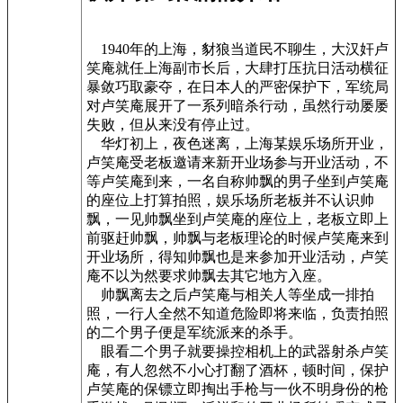
1940年的上海，豺狼当道民不聊生，大汉奸卢
笑庵就任上海副市长后，大肆打压抗日活动横征
暴敛巧取豪夺，在日本人的严密保护下，军统局
对卢笑庵展开了一系列暗杀行动，虽然行动屡屡
失败，但从来没有停止过。
华灯初上，夜色迷离，上海某娱乐场所开业，
卢笑庵受老板邀请来新开业场参与开业活动，不
等卢笑庵到来，一名自称帅飘的男子坐到卢笑庵
的座位上打算拍照，娱乐场所老板并不认识帅
飘，一见帅飘坐到卢笑庵的座位上，老板立即上
前驱赶帅飘，帅飘与老板理论的时候卢笑庵来到
开业场所，得知帅飘也是来参加开业活动，卢笑
庵不以为然要求帅飘去其它地方入座。
帅飘离去之后卢笑庵与相关人等坐成一排拍
照，一行人全然不知道危险即将来临，负责拍照
的二个男子便是军统派来的杀手。
眼看二个男子就要操控相机上的武器射杀卢笑
庵，有人忽然不小心打翻了酒杯，顿时间，保护
卢笑庵的保镖立即掏出手枪与一伙不明身份的枪