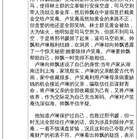
马，使得林士群的立泰银行安保空虚，司马空则
带人洗劫立泰金库，然后帅飘在中途假意拦截黄
金交给卢笑庵。卢笑庵虽然知黄金的来路不正，
但贪婪的他还是全部笑纳。林士群见黄金被劫，
大为恼火，他明知是司马空所为，但抓不到司马
空，于是将邢书媛抓了起来，逼司马空前来。帅
飘和卢琳顺利结婚，在洞房，卢琳却向帅飘透露
了一个惊天秘密:她要除掉卢笑庵。卢琳要帅飘
帮助自己，帅飘一时觉得不敢相信。
卢琳向帅飘述说了自己的身世:当年卢家从湖
南迁到上海，家境殷实，卢琳的父亲酷爱古代书
画，家中收藏很多。卢笑庵利用卢琳母亲病重缺
钱的机会接近卢琳的父亲，骗取信任后谋财害
命，将卢琳父亲的全部收藏据为己有，又将卢琳
收养，作为交际花为自己充当筹码。卢琳对卢笑
庵仇深似海。帅飘半信半疑。
他知道卢琳保护过自己，也救过邢书媛，但一
时无法全部信任卢琳的话。因为涉及到除掉卢笑
庵，一着不慎满盘皆输，况且这和自己夺取卢笑
庵财产的初衷不符。卢琳看出帅飘的疑惑，表示