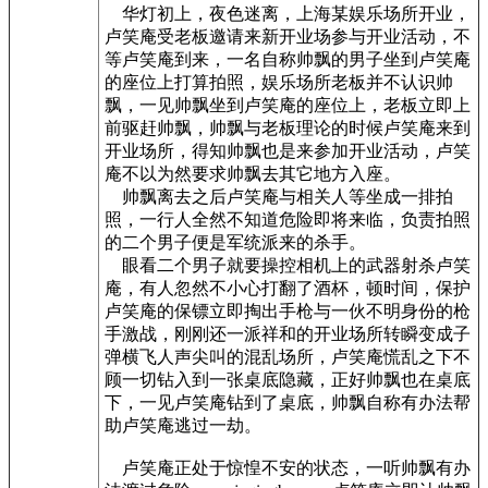
华灯初上，夜色迷离，上海某娱乐场所开业，
卢笑庵受老板邀请来新开业场参与开业活动，不
等卢笑庵到来，一名自称帅飘的男子坐到卢笑庵
的座位上打算拍照，娱乐场所老板并不认识帅
飘，一见帅飘坐到卢笑庵的座位上，老板立即上
前驱赶帅飘，帅飘与老板理论的时候卢笑庵来到
开业场所，得知帅飘也是来参加开业活动，卢笑
庵不以为然要求帅飘去其它地方入座。
帅飘离去之后卢笑庵与相关人等坐成一排拍
照，一行人全然不知道危险即将来临，负责拍照
的二个男子便是军统派来的杀手。
眼看二个男子就要操控相机上的武器射杀卢笑
庵，有人忽然不小心打翻了酒杯，顿时间，保护
卢笑庵的保镖立即掏出手枪与一伙不明身份的枪
手激战，刚刚还一派祥和的开业场所转瞬变成子
弹横飞人声尖叫的混乱场所，卢笑庵慌乱之下不
顾一切钻入到一张桌底隐藏，正好帅飘也在桌底
下，一见卢笑庵钻到了桌底，帅飘自称有办法帮
助卢笑庵逃过一劫。
卢笑庵正处于惊惶不安的状态，一听帅飘有办