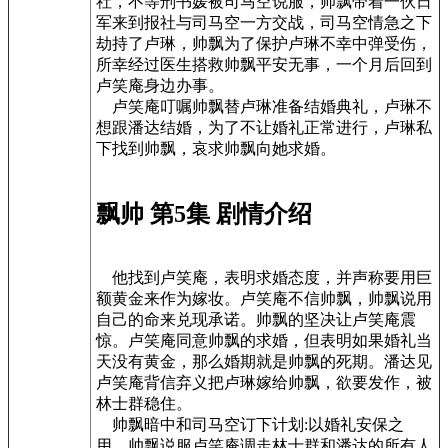
社，不等刑书媛被司马空说服，帅飘带着一伙日
军来到报社与司马空一方交战，司马空情急之下
劫持了卢琳，帅飘为了保护卢琳不幸中弹受伤，
所幸经过医生搭救帅飘平安无事，一个月后回到
卢笑庵身边办事。
卢笑庵叮嘱帅飘替卢琳准备结婚典礼，卢琳不
想跟潘达结婚，为了不让婚礼正常进行，卢琳私
下找到帅飘，哀求帅飘向她求婚。
飘帅 第5集 剧情介绍
他找到卢笑庵，表明求婚态度，并声称要用巨
额黄金来作为嫁妆。卢笑庵不信帅飘，帅飘说用
自己的命来兑现承诺。帅飘的坚决让卢笑庵震
惊。卢笑庵同意帅飘的求婚，但表明如果婚礼当
天没有黄金，那么婚期就是帅飘的死期。潘达见
卢笑庵背信弃义把卢琳嫁给帅飘，欲要发作，被
林士群稳住。
帅飘暗中和司马空订下计划:以婚礼安保之
用，帅飘说服卢笑庵调走林士群和潘达的所有人