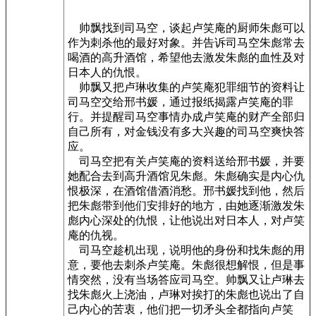
帅飘找到司马空，谈起卢笑庵的厨师朱彪可以
作为刺杀他的最好对象。并告诉司马空朱彪常去
喝酒的高升酒馆，希望他去激发朱彪的血性及对
日本人的仇恨。
帅飘又把卢琳收集的卢笑庵犯罪细节的资料让
司马空交给邢书媛，通过报纸揭露卢笑庵的罪
行。并提醒司马空事情办成卢笑庵的财产全部归
自己所有，对金钱没有多大兴趣的司马空爽快答
应。
司马空把有关卢笑庵的资料送给邢书媛，并要
她配合去到高升酒馆见朱彪。朱彪确实是内心仇
恨极深，在酒馆借酒消愁。邢书媛找到他，然后
把朱彪带到他们安排好的地方，由她逐渐激发朱
彪内心深处的仇恨，让他说出对日本人，对卢笑
庵的仇视。
司马空趁机出现，说明他的身份和找朱彪的用
意，要他去刺杀卢笑庵。朱彪很想解恨，但是事
情突然，没有当场答应司马空。帅飘又让卢琳去
找朱彪火上浇油，卢琳对挨打的朱彪也说出了自
己内心的苦衷，他们把一切矛头全都指向卢笑