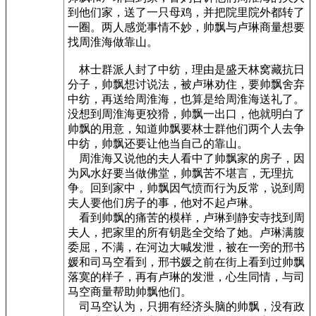
到他们家，送了一只母鸡，并把院里院外都转了
一圈。两人感觉事情不妙，帅飘与卢琳商量想要
找周淮海做靠山。
林士群派人封了中纺，理由是盛天林窝藏抗日
分子，帅飘想讨说法，被卢琳劝住，要帅飘舍弃
中纺，再送给周淮海，也算是给周淮海送礼了。
没想到周淮海更狡猾，帅飘一出口，他就明白了
帅飘的用意，知道帅飘要林士群他们两个人去争
中纺，帅飘还要让他当自己的靠山。
周淮海又说他的夫人看中了帅飘家的房子，因
为风水好要当做佛堂，帅飘苦不堪言，无理抗
争。回到家中，帅飘因气愤而行为反常，说到周
夫人要他们房子的事，他对不起卢琳。
看到帅飘的痛苦的模样，卢琳到静安寺找到周
夫人，把家里的所有钥匙全交给了她。卢琳满腹
委屈，不满，在河边大喊发泄，被在一旁的邢书
媛和司马空看到，邢书媛之前在街上看到过帅飘
落寞的样子，再有卢琳的发泄，心生同情，与司
马空商量帮助帅飘他们。
司马空认为，只拥有经济头脑的帅飘，没有政