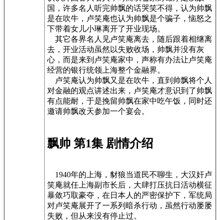
国，许多名人听完帅飘的话哭笑不得，认为帅飘
是在吹牛，卢笑庵也认为帅飘是个骗子，恼怒之
下带着女儿小琳离开了开业现场。
其它各界名人见卢笑庵离去，随后跟着相继离
去，开业活动虽然以失败收场，帅飘并没有灰
心，而是来到卢笑庵家中，声称有办法让卢笑庵
经营的银行统领上海整个金融界。
卢笑庵认为帅飘又是在吹牛，直到帅飘将个人
对金融的观点讲述出来，卢笑庵才意识到了帅飘
有点能耐，于是挽留帅飘在家中吃午饭，同时还
邀请帅飘改天参加一个宴会。
飘帅 第1集 剧情介绍
1940年的上海，豺狼当道民不聊生，大汉奸卢
笑庵就任上海副市长后，大肆打压抗日活动横征
暴敛巧取豪夺，在日本人的严密保护下，军统局
对卢笑庵展开了一系列暗杀行动，虽然行动屡屡
失败，但从来没有停止过。