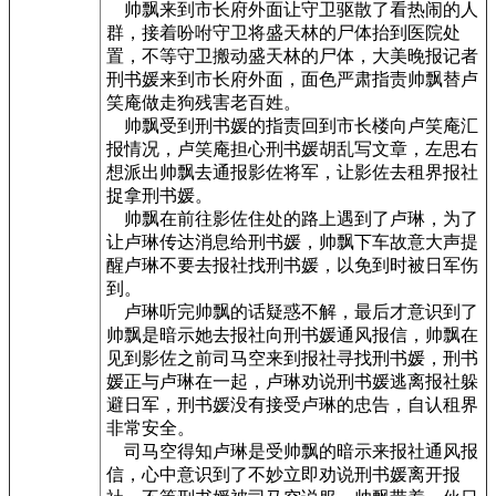
帅飘来到市长府外面让守卫驱散了看热闹的人
群，接着吩咐守卫将盛天林的尸体抬到医院处
置，不等守卫搬动盛天林的尸体，大美晚报记者
刑书媛来到市长府外面，面色严肃指责帅飘替卢
笑庵做走狗残害老百姓。
帅飘受到刑书媛的指责回到市长楼向卢笑庵汇
报情况，卢笑庵担心刑书媛胡乱写文章，左思右
想派出帅飘去通报影佐将军，让影佐去租界报社
捉拿刑书媛。
帅飘在前往影佐住处的路上遇到了卢琳，为了
让卢琳传达消息给刑书媛，帅飘下车故意大声提
醒卢琳不要去报社找刑书媛，以免到时被日军伤
到。
卢琳听完帅飘的话疑惑不解，最后才意识到了
帅飘是暗示她去报社向刑书媛通风报信，帅飘在
见到影佐之前司马空来到报社寻找刑书媛，刑书
媛正与卢琳在一起，卢琳劝说刑书媛逃离报社躲
避日军，刑书媛没有接受卢琳的忠告，自认租界
非常安全。
司马空得知卢琳是受帅飘的暗示来报社通风报
信，心中意识到了不妙立即劝说刑书媛离开报