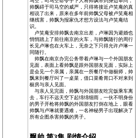
马空，司马空命令手下人将帅飘带到身边审问，
帅飘碍于司马空的威严，只得将接近卢笑庵的真
相说了出来，原来在多年前帅飘父母被卢笑庵相
继残害，帅飘为报家仇才想方设法与卢笑庵结
识。
卢笑庵安排帅飘去南京出差，卢琳因为避婚也
悄悄踏上了前往南京的火车，与帅飘随行的周行
长见卢琳也在火车上，无奈之下只得允许卢琳一
同随行。
帅飘在南京办完公务带着卢琳与一个外国朋友
见面，表面上看帅飘是跟外国朋友见面，实际上
是会见一个亲属，亲属在一所餐厅中做橱师，帅
飘来到餐厅叫了一桌菜，借口菜肴胃口不对来到
橱房与亲人见面。
与亲人见完面，帅飘与外国朋友吃完饭乘车离
去，车行不远天空下起绵绵细雨，一伙不明身份
的男子开枪将帅飘的外国朋友打倒在地上，眼看
帅飘与卢琳就要遇难，一名神秘男子出现解决了
所有企图杀害帅飘的男子。
飘帅 第3集 剧情介绍