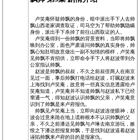
卢笑庵怀疑帅飘的身份，暗中派出手下人去帅
飘山西老家调查取证，司马空为了帮助帅飘隐瞒
身份，派出手下杀掉了前往山西取证的人。
卢笑庵得到一份帅飘的背景资料，当即将帅飘
唤到办公室，面色严肃逼问帅飘的真实身份，帅
飘心知肚明故意做出一副不知情的模样，卢笑庵
见帅飘不肯招供，立即命令手下人将赵波带到办
公室指认帅飘。
赵波是帅飘的叔叔，不久之前叔侄两人在南京
见过一面，事后帅飘打电话给赵波，叮嘱赵波来
上海找到卢笑庵，故意将一些真实信息透露给卢
笑庵知道，卢笑庵并不知道帅飘与赵波私下已经
窜通一气，得知赵波认识帅飘的父亲，卢笑庵意
识到了帅飘是来卢府报仇。
帅飘见卢笑庵上当，立即向赵波连使眼神，赵
波会过意来跪在地上谎称根本不认识帅飘的父
亲，不久之前潘达见帅飘与卢琳去南京游玩，嫉
恨之下潘达想报复帅飘，于是找到赵波逼着赵波
诬陷帅飘来卢府的目的是报家仇。