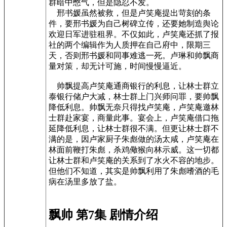
群暗中憋气，但是隐忍不发。
邢书媛虽然被救，但是卢笑庵提出苛刻的条
件，要邢书媛为自己树碑立传，还要她制造舆论
欢迎日军进驻租界。不仅如此，卢笑庵还抓了报
社的两个编辑作为人质押在自己府中，限期三
天，否则邢书媛和同事难逃一死。卢琳和帅飘商
量对策，却无计可施，时间慢慢逼近。
帅飘提高卢笑庵通商银行的利息，让林士群立
泰银行储户大减，林士群上门兴师问罪，要帅飘
降低利息。帅飘无奈只得找卢笑庵，卢笑庵邀林
士群赴家宴，商量此事。宴会上，卢笑庵借口拖
延降低利息，让林士群很不满。但更让林士群不
满的是，因卢家厨子朱彪做的汤太咸，卢笑庵在
林面前鞭打朱彪，杀鸡儆猴向林示威。这一切都
让林士群和卢笑庵的关系到了水火不容的地步。
但他们不知道，其实是帅飘利用了朱彪嗜酒的毛
病在汤里多放了盐。
飘帅 第7集 剧情介绍