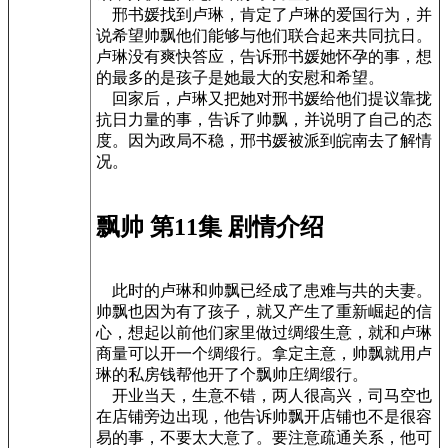
邢书媛找到卢琳，肯定了卢琳的爱国行为，并
说希望帅飘他们能够与他们联合起来共同抗日。
卢琳没有爽快答应，告诉邢书媛她怀孕的事，想
的最多的是孩子是她最大的安慰和希望。
回家后，卢琳又把她对邢书媛给他们提议靠拢
抗日力量的事，告诉了帅飘，并说明了自己的态
度。因为政局不稳，邢书媛被派到皖南去了解情
况。
飘帅 第11集 剧情介绍
此时的卢琳和帅飘已经成了患难与共的夫妻。
帅飘也因为有了孩子，就又产生了重新崛起的信
心，想起以前他们家里做过绸缎生意，就和卢琳
商量可以开一个绸缎行。拿定主意，帅飘就用卢
琳的私房钱帮他开了个飘帅庄绸缎行。
开业当天，生意不错，两人很高兴，司马空也
在店铺旁边出现，他告诉帅飘开店铺也不是很容
易的事，不要太大意了。要注意疏通关系，他可