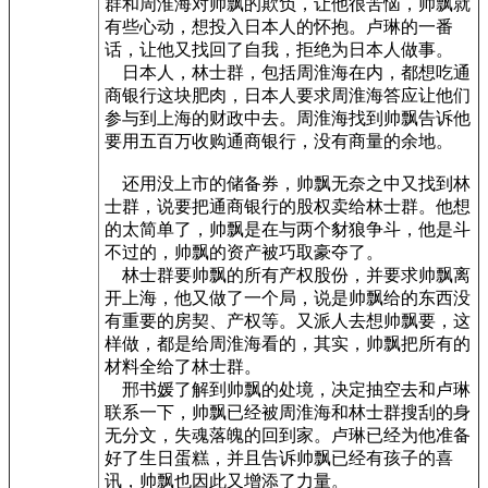
群和周淮海对帅飘的欺负，让他很苦恼，帅飘就
有些心动，想投入日本人的怀抱。卢琳的一番
话，让他又找回了自我，拒绝为日本人做事。
日本人，林士群，包括周淮海在内，都想吃通
商银行这块肥肉，日本人要求周淮海答应让他们
参与到上海的财政中去。周淮海找到帅飘告诉他
要用五百万收购通商银行，没有商量的余地。
还用没上市的储备券，帅飘无奈之中又找到林
士群，说要把通商银行的股权卖给林士群。他想
的太简单了，帅飘是在与两个豺狼争斗，他是斗
不过的，帅飘的资产被巧取豪夺了。
林士群要帅飘的所有产权股份，并要求帅飘离
开上海，他又做了一个局，说是帅飘给的东西没
有重要的房契、产权等。又派人去想帅飘要，这
样做，都是给周淮海看的，其实，帅飘把所有的
材料全给了林士群。
邢书媛了解到帅飘的处境，决定抽空去和卢琳
联系一下，帅飘已经被周淮海和林士群搜刮的身
无分文，失魂落魄的回到家。卢琳已经为他准备
好了生日蛋糕，并且告诉帅飘已经有孩子的喜
讯，帅飘也因此又增添了力量。