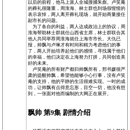
以后的前程，他马上派人全城搜捕朱彪。卢笑庵
的葬礼很隆重，周淮海、林士群也到场假惺惺的
表示哀悼，两人离开葬礼现场，就开始商量接任
副市长的问题。
为了各自的利益，两人达成政治上的协议，周
淮海帮助林士群就任山西省主席，林士群联合其
他人共同举荐周淮海就任上海市市长。大仇已
报，帅飘与卢琳才有时间和精力考虑他们的事
了，两人开始培养起他们的感情，寻找属于他们
的幸福，他们决定在上海努力打拼，共同创造美
好的未来。
卢笑庵的所有财产都归帅飘所有，邢书媛很严
肃的提醒帅飘，希望他能够小心行事，没有卢笑
庵的支持，他的平静的生活很难实现。一时的成
功，让帅飘有点得意忘形，目空一切，他没有想
到，一张面对他而编制的大网正在展开。
飘帅 第9集 剧情介绍