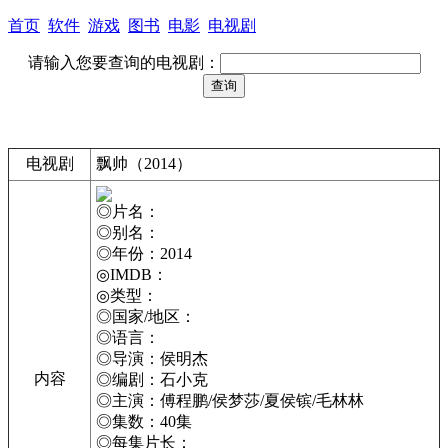
首页
软件
游戏
图书
电影
电视剧
请输入您要查询的电视剧：
电视剧
飘帅（2014）
◎片名：
◎别名：
◎年份：2014
◎IMDB：
◎类型：
◎国家/地区：
◎语言：
◎导演：侯明杰
内容
◎编剧：石小克
◎主演：傅程鹏/侯梦莎/夏侯镔/毛林林
◎集数：40集
◎每集片长：