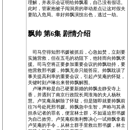
理解，并表示会证明给帅飘看，自己没有假话。
此时，管家抱被子闯洞房的举动差点让这对假夫
妻陷入危局。幸好帅飘演技出色，逃过一劫。
飘帅 第6集 剧情介绍
司马空得知邢书媛被抓后，心急如焚，立刻要
实施营救，但在五毛的劝阻下，他转而向帅飘求
援。司马空将正要参加重要会议的帅飘劫持，要
他营救邢书媛，帅飘无奈只能答应。帅飘耽误了
事关提高利率的重要会议，引起卢笑庵的怀疑，
关键时刻卢琳出来替帅飘解围。
卢琳声称是自己硬要新婚的帅飘去静安寺上
香，并遇到了南京行政院长周淮海的夫人杨秋
慧。卢笑庵虽解除了怀疑，但是随即就要帅飘前
往76号处死邢书媛。帅飘急中生智，声称与其承
担杀记者的罪名，便宜林士群，不如逼迫邢书媛
为自己效劳。卢笑庵权衡利弊决心一试帅飘拿着
卢笑庵的手令，从林士群手里救出邢书媛，林士