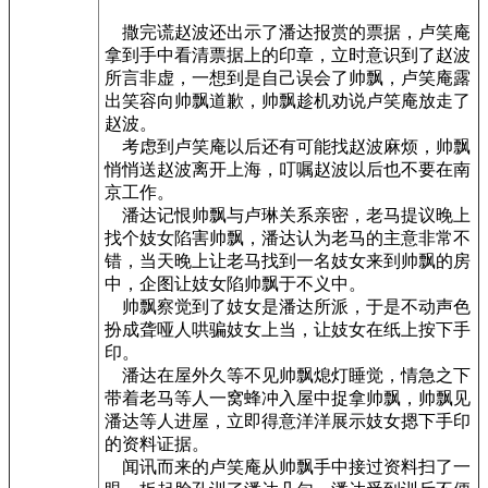
撒完谎赵波还出示了潘达报赏的票据，卢笑庵
拿到手中看清票据上的印章，立时意识到了赵波
所言非虚，一想到是自己误会了帅飘，卢笑庵露
出笑容向帅飘道歉，帅飘趁机劝说卢笑庵放走了
赵波。
考虑到卢笑庵以后还有可能找赵波麻烦，帅飘
悄悄送赵波离开上海，叮嘱赵波以后也不要在南
京工作。
潘达记恨帅飘与卢琳关系亲密，老马提议晚上
找个妓女陷害帅飘，潘达认为老马的主意非常不
错，当天晚上让老马找到一名妓女来到帅飘的房
中，企图让妓女陷帅飘于不义中。
帅飘察觉到了妓女是潘达所派，于是不动声色
扮成聋哑人哄骗妓女上当，让妓女在纸上按下手
印。
潘达在屋外久等不见帅飘熄灯睡觉，情急之下
带着老马等人一窝蜂冲入屋中捉拿帅飘，帅飘见
潘达等人进屋，立即得意洋洋展示妓女摁下手印
的资料证据。
闻讯而来的卢笑庵从帅飘手中接过资料扫了一