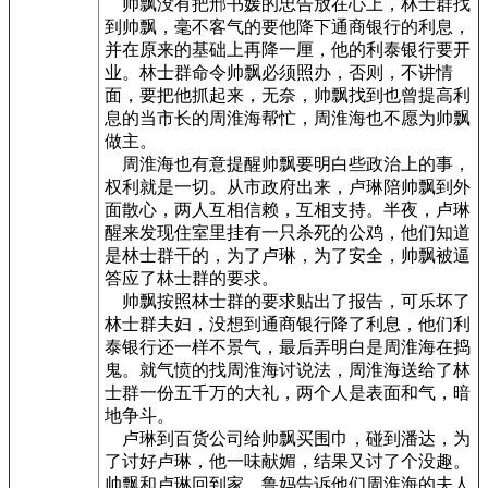
帅飘没有把邢书媛的忠告放在心上，林士群找
到帅飘，毫不客气的要他降下通商银行的利息，
并在原来的基础上再降一厘，他的利泰银行要开
业。林士群命令帅飘必须照办，否则，不讲情
面，要把他抓起来，无奈，帅飘找到也曾提高利
息的当市长的周淮海帮忙，周淮海也不愿为帅飘
做主。
周淮海也有意提醒帅飘要明白些政治上的事，
权利就是一切。从市政府出来，卢琳陪帅飘到外
面散心，两人互相信赖，互相支持。半夜，卢琳
醒来发现住室里挂有一只杀死的公鸡，他们知道
是林士群干的，为了卢琳，为了安全，帅飘被逼
答应了林士群的要求。
帅飘按照林士群的要求贴出了报告，可乐坏了
林士群夫妇，没想到通商银行降了利息，他们利
泰银行还一样不景气，最后弄明白是周淮海在捣
鬼。就气愤的找周淮海讨说法，周淮海送给了林
士群一份五千万的大礼，两个人是表面和气，暗
地争斗。
卢琳到百货公司给帅飘买围巾，碰到潘达，为
了讨好卢琳，他一味献媚，结果又讨了个没趣。
帅飘和卢琳回到家，鲁妈告诉他们周淮海的夫人