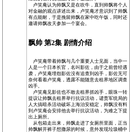
卢笑庵认为帅飘又是在吹牛，直到帅飘将个人
对金融的观点讲述出来，卢笑庵才意识到了帅飘
有点能耐，于是挽留帅飘在家中吃午饭，同时还
邀请帅飘改天参加一个宴会。
飘帅 第2集 剧情介绍
卢笑庵带着帅飘与几个重要人士见面，当中一
人是一个日本长官，名叫影佐，由于之前曾经遇
袭，卢笑庵埋怨影佐没有追查到凶手，影佐无可
奈何看着卢笑庵，透露不能随意去租界地区调查
凶手。
卢笑庵见影佐也不敢去租界抓凶手，眼珠一转
提议让帅飘去租界举行抗议活动，谴责军统局的
人大搞暗杀活动破坏上海治安稳定，帅飘没有料
到卢笑庵会安排他去举行抗议活动，为难之下提
出上厕所。
从包箱走出来，帅飘走进了女厕所里面，正当
帅飘解开裤子想撒尿的时候，意外发现垃圾桶中