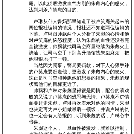
庵。以此彻底激发血气方刚的朱彪内心的怒火，
达到刺杀卢笑庵的目的。
卢琳从仆人鲁妈那里知道了被卢笑庵关起来的
两位报社编辑的情况，报社还不知道两位编辑的
下落。卢琳跟帅飘两个人分析了朱彪的心情和他
对卢笑庵的恼怒程度，认为朱彪的血性还没有完
全被激发，帅飘就找司马空商量继续为朱彪火上
浇油，让司马空手下到高升酒馆找朱彪麻烦，把
他狠狠地打了一顿。
当然因为闹事，警局要罚款，对下人心狠手辣
的卢笑庵要赶走他，更激发了朱彪内心的怒火。
这正是司马空和帅飘他们想要的结果，朱彪的现
状离他们的目标更近了。
帅飘和卢琳对朱彪显得很是同情，配合的演戏
般的又说了卢笑庵的残忍与无情。卢笑庵不讲情
面要赶走朱彪，卢琳再次表示对他的同情，朱彪
也决定再为卢小姐做最后一顿饭，并说卢琳的仇
也一定会有人给报的，听到朱彪的话，卢琳心中
暗喜。
朱彪这个人，一旦血性被激发，就难以控制，