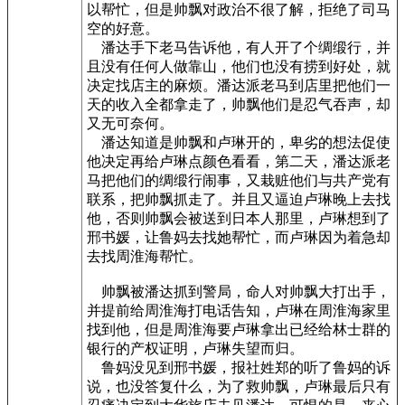
以帮忙，但是帅飘对政治不很了解，拒绝了司马
空的好意。
潘达手下老马告诉他，有人开了个绸缎行，并
且没有任何人做靠山，他们也没有捞到好处，就
决定找店主的麻烦。潘达派老马到店里把他们一
天的收入全都拿走了，帅飘他们是忍气吞声，却
又无可奈何。
潘达知道是帅飘和卢琳开的，卑劣的想法促使
他决定再给卢琳点颜色看看，第二天，潘达派老
马把他们的绸缎行闹事，又栽赃他们与共产党有
联系，把帅飘抓走了。并且又逼迫卢琳晚上去找
他，否则帅飘会被送到日本人那里，卢琳想到了
邢书媛，让鲁妈去找她帮忙，而卢琳因为着急却
去找周淮海帮忙。
帅飘被潘达抓到警局，命人对帅飘大打出手，
并提前给周淮海打电话告知，卢琳在周淮海家里
找到他，但是周淮海要卢琳拿出已经给林士群的
银行的产权证明，卢琳失望而归。
鲁妈没见到邢书媛，报社姓郑的听了鲁妈的诉
说，也没答复什么，为了救帅飘，卢琳最后只有