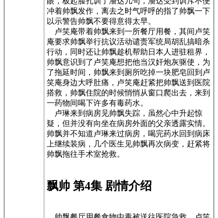
眼，板起脸孔训了潘达几句，潘达受到训斥不便
冲着帅飘发作，离去之时气呼呼的指了帅飘一下
以示警告帅飘不要得意得太早。
卢笑庵带着帅飘来到一所餐厅用餐，其间卢笑
庵要求帅飘举行抗议活动谴责军统局胡乱搞暗杀
行动，同时还让帅飘趁机帮助日本人进驻租界，
帅飘意识到了卢笑庵想把他当汉奸炮灰驱使，为
了拖延时间，帅飘来到厕所吃掉一块肥皂回到卢
笑庵身边大呼肚痛，卢笑庵赶紧把帅飘送到医院
搭救，帅飘住院的时候悄悄从窗口爬出去，来到
一药物间喝下许多有毒药水。
卢琳来到病房见帅飘失踪，虽然心中升起惊
疑，但并没有向坐在病房外面的父亲透露实情。
帅飘并不知道卢琳来过病房，喝完药水回到病床
上继续装病，几个医生见帅飘再次病变，赶紧将
帅飘拖往手术室抢救。
飘帅 第4集 剧情介绍
帅飘餐厅用餐食物中毒被送往医院急救，卢笑