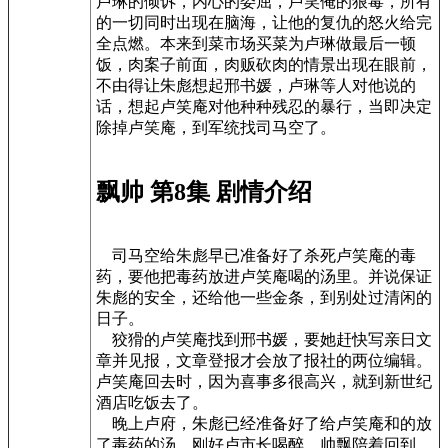
卢琳的倾诉，内心的委屈，卢笑俺的狠毒，所有
的一切同时出现在脑海，让他的复仇的怒火给完
全点燃。本来到菜市场买菜为卢琳做最后一顿
饭，肉案子前面，肉贩砍肉的情景出现在眼前，
不由得让朱彪想起邢书媛，卢琳等人对他说的
话，想起卢笑庵对他种种残忍的暴行，当即决定
除掉卢笑庵，到军统找司马空了。
飘帅 第8集 剧情介绍
司马空给朱彪早已准备好了杀死卢笑庵的毒
药，要他把毒药放进卢笑庵喝的汤里。并说保证
朱彪的安全，还给他一些金条，到别处过清闲的
日子。
狡猾的卢笑庵找到邢书媛，要她赶快写亲日文
章并见报，文章登报才会放了报社的两位编辑。
卢笑庵回去时，因为喜事多很高兴，就到新世纪
酒店吃饭去了。
晚上卢府，朱彪已经准备好了给卢笑庵和的放
了毒药的汤，刚好卢市长喝醉，帅飘陪着回到