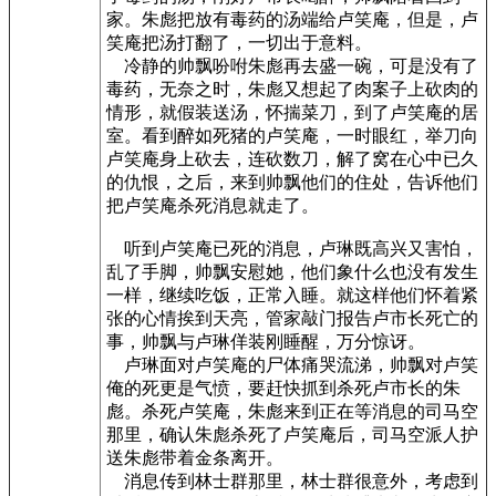
家。朱彪把放有毒药的汤端给卢笑庵，但是，卢
笑庵把汤打翻了，一切出于意料。
冷静的帅飘吩咐朱彪再去盛一碗，可是没有了
毒药，无奈之时，朱彪又想起了肉案子上砍肉的
情形，就假装送汤，怀揣菜刀，到了卢笑庵的居
室。看到醉如死猪的卢笑庵，一时眼红，举刀向
卢笑庵身上砍去，连砍数刀，解了窝在心中已久
的仇恨，之后，来到帅飘他们的住处，告诉他们
把卢笑庵杀死消息就走了。
听到卢笑庵已死的消息，卢琳既高兴又害怕，
乱了手脚，帅飘安慰她，他们象什么也没有发生
一样，继续吃饭，正常入睡。就这样他们怀着紧
张的心情挨到天亮，管家敲门报告卢市长死亡的
事，帅飘与卢琳佯装刚睡醒，万分惊讶。
卢琳面对卢笑庵的尸体痛哭流涕，帅飘对卢笑
俺的死更是气愤，要赶快抓到杀死卢市长的朱
彪。杀死卢笑庵，朱彪来到正在等消息的司马空
那里，确认朱彪杀死了卢笑庵后，司马空派人护
送朱彪带着金条离开。
消息传到林士群那里，林士群很意外，考虑到