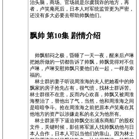
治头脑，商场、官场就是尔虞我诈的地方，再
者，卢笑庵死后，日本人对军统监管更为严密，
还没有多大必要去帮助帅飘他们。
飘帅 第10集 剧情介绍
帅飘郁闷之极，昏睡了一天一夜，醒来后卢琳
把她所做的一切都告诉了帅飘，帅飘觉得对不住
卢琳，卢琳安慰帅飘只要他们在一起，一样是幸
福的。
林士群的妻子听说周淮海的夫人把她看中的帅
飘家的房子抢先占有，很气愤，找林士群诉苦。
林士群很不在意，反而内心欢喜，帅飘又被周淮
海整治了，替他出了气，当然，他和周淮海之间
是暗暗争斗。抢在周淮海之前把原本卢笑庵在其
他地方的资产以涉嫌走私的名义为他所有。
林士群派手下逼迫帅飘交出浦东商船厂的股权
文件，关键时候，影佐将军派人找帅飘劝他与日
本人合作，日本人可以当他们的靠山。因为林士