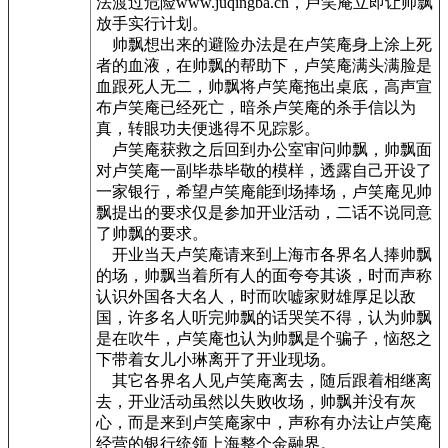
法渡过危险www.juqingba.cn，卢笑庵立即让帅飘
放手实行计划。
帅飘想出来的避险办法是在卢笑庵身上涂上死
者的血液，在帅飘的帮助下，卢笑庵满头满脸是
血跟死人无二，帅飘将卢笑庵拖出桌底，高声宣
布卢笑庵已经死亡，暗杀卢笑庵的杀手信以为
真，转眼功夫便逃得不见踪影。
卢笑庵获救之后回到办公室审问帅飘，帅飘面
对卢笑庵一副毕恭毕敬的模样，透露自己开设了
一家银行，希望卢笑庵能到场捧场，卢笑庵见帅
飘提出的要求仅是参加开业活动，二话不说同意
了帅飘的要求。
开业当天卢笑庵请来到上海市各界名人捧帅飘
的场，帅飘当着所有人的面夸夸其谈，时而声称
认识外国各大名人，时而吹嘘家财雄厚足以敌
国，许多名人听完帅飘的话哭笑不得，认为帅飘
是在吹牛，卢笑庵也认为帅飘是个骗子，恼怒之
下带着女儿小琳离开了开业现场。
其它各界名人见卢笑庵离去，随后跟着相继离
去，开业活动虽然以失败收场，帅飘并没有灰
心，而是来到卢笑庵家中，声称有办法让卢笑庵
经营的银行统领上海整个金融界。