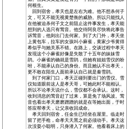
何根生。
回到宿舍，孝天也是左右为难。他不想杀何子
文，可又不能无视黄楚衡的威胁。所以只能找人
在他被迫杀何子文之前阻止这件事发生，孝天能
想到的人选只有莺音。他交待阿良尽快将此事告
诉莺音，他则出门去何家。到了大门外，孝天坐
上黄包车，拉车的女孩叫小麻雀，黄家少爷黄得
希似乎与她关系不错。在路上，交谈过程中孝天
发现这个小麻雀好像是失散了十五年的妹妹雪
鹃。小麻雀的确就是雪鹃，但她有姐姐雪仪的吩
咐，不能承认自己的身份。而且她认不出孝天，
更不敢在陌生人面前承认自己就是秦雪鹃。
到了何家门口，孝天正碰到要出门的雪仪。雪
仪知道眼前这人是孝天哥，可她此时不能相认。
所以不论孝天说什么，雪仪都不会承认。这时，
收到消息的莺音赶了过来，算是免了场风波。莺
音也看出孝天磨磨蹭蹭的就是在等她出面，于时
答应帮孝天，让父亲收回成命。
孝天回到宿舍，任金生已经坐在屋里。临走时
留了把手枪，命孝天天黑之前必须动手。孝天这
次没耍小聪明，只身潜入了何家。他看着床上的