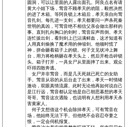
圆洞，可以让里面的人露出面孔。阿良点名有请
黄大小姐下场，莺音不顾孝天的劝阻，毅然决然
的进了木箱。等阿良锁上木箱后，孝天亲自向莺
音扎剑。每扎进一支剑，孝天都要问一声杀死秦
世明的真凶，可莺音绝不相信父亲会做出那样的
事。直到扎向胸口的剑时，莺音应声而倒。孝天
连忙拔出剑，看到剑上已沾满鲜血，这才知道有
人用真剑偷换了魔术用的伸缩剑。他顿时慌了
神，拼命砸着箱子上的锁。何子文见状冲上舞
台，用力将枪柄砸在孝天头上，然后开枪击碎锁
头。箱子打开，一具女尸从里面摔了出来。观众
吓得四散奔逃。
女尸并非莺音，而是几天死就已死亡的女助
手。莺音从容的从后台走了出来，孝天一时情绪
激动，双眼真情流露。此时无论他再如何说自己
是江行远，莺音都认定他是自己朝思暮想的孝天
哥哥。莺音这次遇险，也说明有人想利用孝天杀
害黄家人。
何子文想借这个机会除掉孝天，可有莺音在
场，他始终无法下手。但他绝不会容忍夺妻之
恨，一定会伺机报复。