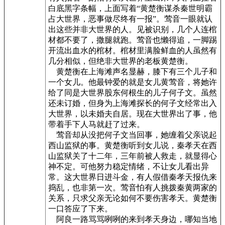
白底黑字条幅，上面写着“黄楚衡谋杀秦世明霸
占大世界，恶事做尽终有一报”。莺音一眼就认
出这些并非大世界的人。见被识别，几个人连棺
材都不要了，撒腿就跑。莺音也懒得追，一脚踢
开流出血水的棺材。棺材里满脸鲜血的人虽然有
几分相似，但绝非大世界的老板黄楚衡。
黄楚衡在上海滩声名显赫，膝下有三个儿子和
一个女儿。他最钟爱的就是女儿黄莺音，将她许
给了同是大世界股东何根生的儿子何子文。虽然
还未订婚，但身为上海滩探长的何子文经常出入
大世界，以未婚夫自居。现在大世界出了事，他
带着手下人马就赶了过来。
莺音却从没把何子文当回事，她缠着父亲说起
西山监狱的事。黄楚衡听到女儿说，秦孝天在西
山监狱关了十二年，三年前被人救走，就显得心
神不定。可他努力稳定情绪，不让女儿看出异
常。这大世界日进斗金，有人假借秦孝天报仇来
捣乱，也非第一次。莺音怕有人挑拨秦黄两家的
关系，只求父亲无论如何不要伤害孝天。黄楚衡
一口答应了下来。
阿良一路骂骂咧咧的来到孝天身边，哪知当地