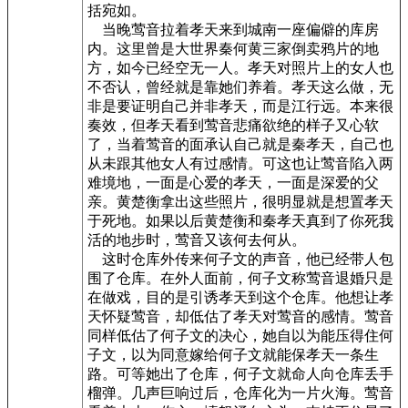
括宛如。
当晚莺音拉着孝天来到城南一座偏僻的库房
内。这里曾是大世界秦何黄三家倒卖鸦片的地
方，如今已经空无一人。孝天对照片上的女人也
不否认，曾经就是靠她们养着。孝天这么做，无
非是要证明自己并非孝天，而是江行远。本来很
奏效，但孝天看到莺音悲痛欲绝的样子又心软
了，当着莺音的面承认自己就是秦孝天，自己也
从未跟其他女人有过感情。可这也让莺音陷入两
难境地，一面是心爱的孝天，一面是深爱的父
亲。黄楚衡拿出这些照片，很明显就是想置孝天
于死地。如果以后黄楚衡和秦孝天真到了你死我
活的地步时，莺音又该何去何从。
这时仓库外传来何子文的声音，他已经带人包
围了仓库。在外人面前，何子文称莺音退婚只是
在做戏，目的是引诱孝天到这个仓库。他想让孝
天怀疑莺音，却低估了孝天对莺音的感情。莺音
同样低估了何子文的决心，她自以为能压得住何
子文，以为同意嫁给何子文就能保孝天一条生
路。可等她出了仓库，何子文就命人向仓库丢手
榴弹。几声巨响过后，仓库化为一片火海。莺音