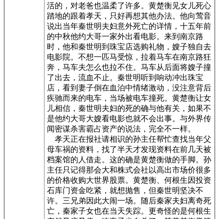
活的，对老爸也温柔了许多。黄楚衡见女儿死心
踏地的跟着孝天，只好再想其他办法。他向莺音
说出当年秦世明夫妇意外死亡的详情，十五年前
的中秋他约大哥一家外出看电影。来到南京路
时，他和秦世明到珠宝店选购礼物，嫂子独自去
电影院。不想一匹马受惊，拉着马车在南京路狂
奔，马车夫怎么也拉不住。马车从后面将嫂子撞
了出去，流血不止。秦世明听到响动冲出珠宝
店，看到妻子倒在血泊中情绪激动，没注意背后
疾驰而来的电车，当场被电车撞死。黄楚衡让女
儿相信，秦世明夫妇的死的确与他有关，如果不
是他约大哥大嫂看电影也就不会出事。与外界传
闻密谋杀害霸占资产的说法，完全不一样。
孝天正在报社请相识的孙主任帮忙查找当年父
母车祸的资料，找了半天才发现资料在前几天被
档案馆的人借走。这的确是黄楚衡做的手脚。孙
主任只记得那会大和株式会社以高出市场价很多
的价格收购大世界股票。黄楚衡、何根生因投资
石库门资金吃紧，就想抛售，但秦世明坚决不
许。三兄弟因此大闹一场。随后秦家夫妇离奇死
亡，秦家子女也在当天失踪。更奇怪的是何根生