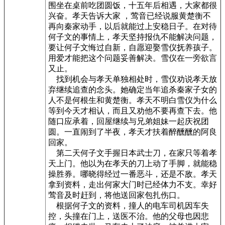
围坐在桌前吃团圆饭，十五年后相遇，大家都很
兴奋。孝天告诉大家 ，莺音已经说服黄楚衡不
再向秦家动手，以后就能过上安稳日子。在对待
何子文的事情上，孝天坚持报仇不能解决问题，
要让何子文悔过自新，自愿迎娶雪仪抚养孩子。
用爱才能把这个问题妥善解决。雪仪在一旁欲言
又止。
找到机会与孝天单独相处时，雪仪劝说孝天放
弃继续追查的念头。她确定当年追杀秦家子女的
人不是何根生和黄楚衡。孝天不明白雪仪为什么
等到今天才相认，而且又劝他不要再查下去。他
随口应承着，回屋继续与兄弟姐妹一起庆祝团
圆。一直闹到了半夜，孝天才扶着醉醺醺的阿良
回家。
第二天何子文手握日本武士刀，在家只等着孝
天上门。他以为在孝天的刀上动了手脚，就能稳
操胜券。哪晓得经过一番恶斗，还是不敌。孝天
拿到资料，走出何家大门时已经体力不支。幸好
莺音及时赶到，将他送回家包扎伤口。
根据何子文的资料，撞人的电车司机因车失
控，头撞在门上，送医不治。他的父母也因悲