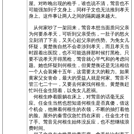
屋。对昨晚出现的枪手，谁也说不清，莺音也不
可能强加到子文身上，同样子文也无法推到孝天
身上。这件事让两人之间的隔阂越来越大。
从何家吵了一架回来，莺音本想当面质问父亲
为何要杀孝天，可听到父亲受伤，一肚子的怒火
立刻消了下去，又关心起父亲的伤势。为免女儿
怀疑，黄楚衡自然不会牵涉到孝天，而且孝天当
时跟着出医院，也不可能选择那时候打黑枪。只
要不说孝天开得黑枪，莺音就心平气和的考虑问
题。她也怀疑到何根生，但黄楚衡还是无法相信
一个人会装瘫十五年，这需要太大的毅力。如果
黄家父女丧命，最大的受益人就是何家。莺音不
管三七二十一，又要去何家找何根生。黄楚衡赶
忙叫任金生陪着，以免女儿惹祸。
何根生睁着眼躺在床上，对莺音的话毫无反
应。任金生当然也想知道何根生是否真傻，借这
个机会，他揪着何根生的衣领，不断的抽打着他
的脸。屋外的秦雪仪急忙挡在床前，任金生才住
了手。莺音见何根生始终没反应，也不想继续浪
费时间。