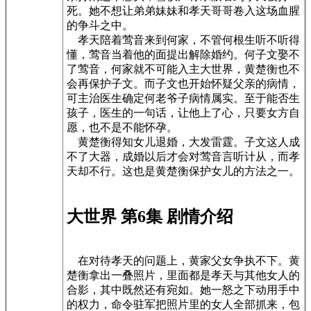
死。她不想让弟弟妹妹和孝天哥哥卷入这场血腥
的争斗之中。
孝天陪着莺音来到何家，不管何根生听不听得
懂，莺音当着他的面提出解除婚约。何子文娶不
了莺音，何家就不可能入主大世界，黄楚衡也不
会再保护子文。而子文也开始怀疑父亲的病情，
可主治医生确定何老爷子病情属实。至于能否生
孩子，医生的一句话，让他上了心，只要女方自
愿，也不是不能怀孕。
黄楚衡得知女儿退婚，大发雷霆。子文这人成
不了大器，成婚以后才会对莺音言听计从，而孝
天却不行。这也是黄楚衡保护女儿的方法之一。
大世界 第6集 剧情介绍
在对待孝天的问题上，黄家父女争执不下。黄
楚衡拿出一叠照片，里面都是孝天与其他女人的
合影，其中既然还有宛如。她一怒之下动用手中
的权力，命令驻军把照片里的女人全部抓来，包