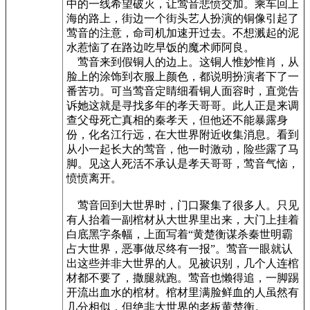
中的一线希望破灭，让莺音悲愤交加。乘车回上
海的路上，街边一个街头艺人扮演的铜像引起了
莺音的注意，命司机加速开过去。不想溅起的泥
水惹恼了在路边吃早饭的魔术师阿良。
莺音来到假铜人的边上。这铜人惟妙惟肖，从
脸上的涂饰到衣服上颜色，都说明扮演者下了一
番苦功。可当莺音定睛细看铜人面容时，直觉告
诉她这就是寻找多年的孝天哥哥。此人正是来调
查父母死亡真相的秦孝天，但他还不能暴露身
份，化名江行远，在大世界附近收集消息。看到
从小一起长大的莺音，他一时激动，险些露了马
脚。见这人死活不承认是孝天哥哥，莺音气恼，
愤愤离开。
莺音回到大世界时，门口聚集了很多人。只见
有人抬着一副棺材从大世界里出来，大门上挂着
白底黑字条幅，上面写着“黄楚衡谋杀秦世明霸
占大世界，恶事做尽终有一报”。莺音一眼就认
出这些并非大世界的人。见被识别，几个人连棺
材都不要了，撒腿就跑。莺音也懒得追，一脚踢
开流出血水的棺材。棺材里满脸鲜血的人虽然有
几分相似，但绝非大世界的老板黄楚衡。