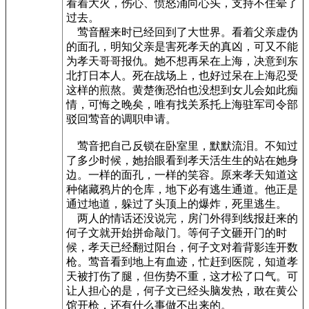
看着大火，伤心、愤怒涌向心头，支持不住晕了
过去。
莺音醒来时已经回到了大世界。看着父亲虚伪
的面孔，明知父亲是害死孝天的真凶，可又不能
为孝天哥哥报仇。她不想再呆在上海，决意到东
北打日本人。死在战场上，也好过呆在上海忍受
这样的煎熬。黄楚衡恐怕也没想到女儿会如此痴
情，可悔之晚矣，唯有找关系托上海驻军司令部
驳回莺音的调职申请。
莺音把自己反锁在卧室里，默默流泪。不知过
了多少时候，她抬眼看到孝天活生生的站在她身
边。一样的面孔，一样的笑容。原来孝天知道这
种储藏鸦片的仓库，地下必有逃生通道。他正是
通过地道，躲过了头顶上的爆炸，死里逃生。
两人的情话还没说完，房门外得到线报赶来的
何子文就开始拼命敲门。等何子文砸开门的时
候，孝天已经翻过阳台，何子文对着背影连开数
枪。莺音看到地上有血迹，忙赶到医院，知道孝
天被打伤了腿，但伤势不重，这才松了口气。可
让人担心的是，何子文已经头脑发热，敢在黄公
馆开枪，还有什么事做不出来的。