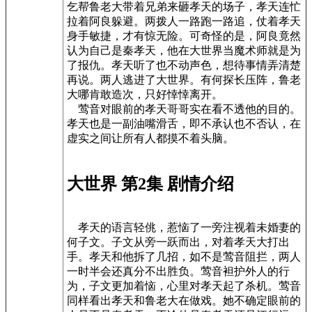
乞帮鲁老大带着兄弟来砸孝天的场子，孝天连忙
拉着阿良躲避。两拨人一路跑一路追，仗着孝天
身手敏捷，才有惊无险。可奇怪的是，阿良竟然
认为自己是秦孝天，他在大世界当魔术师就是为
了报仇。孝天听了也不动声色，想待事情弄清楚
再说。两人逃进了大世界。有何探长压阵，鲁老
大哪肯敢造次，只好悻悻离开。
莺音对眼前的孝天哥哥实在看不透他的目的。
孝天也是一副油嘴滑舌，即不承认也不否认，在
虚实之间让所有人都摸不着头脑。
大世界 第2集 剧情介绍
孝天的语言轻佻，惹恼了一旁注视着未婚妻的
何子文。子文从旁一跃而出，对着孝天大打出
手。孝天和他拆了几招，如不是莺音阻拦，两人
一时半会还真分不出胜负。莺音袒护外人的行
为，子文更加着恼，心里对孝天起了杀机。莺音
同样看出孝天和鲁老大在做戏。她不确定眼前的