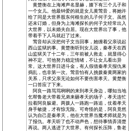
黄楚衡在上海滩声名显赫，膝下有三个儿子和
一个女儿。他最钟爱的就是女儿黄莺音，将她许
给了同是大世界股东何根生的儿子何子文。虽然
还未订婚，但身为上海滩探长的何子文经常出入
大世界，以未婚夫自居。现在大世界出了事，他
带着手下人马就赶了过来。
莺音却从没把何子文当回事，她缠着父亲说起
西山监狱的事。黄楚衡听到女儿说，秦孝天在西
山监狱关了十二年，三年前被人救走，就显得心
神不定。可他努力稳定情绪，不让女儿看出异
常。这大世界日进斗金，有人假借秦孝天报仇来
捣乱，也非第一次。莺音怕有人挑拨秦黄两家的
关系，只求父亲无论如何不要伤害孝天。黄楚衡
一口答应了下来。
阿良一路骂骂咧咧的来到孝天身边，哪知当地
乞帮鲁老大带着兄弟来砸孝天的场子，孝天连忙
拉着阿良躲避。两拨人一路跑一路追，仗着孝天
身手敏捷，才有惊无险。可奇怪的是，阿良竟然
认为自己是秦孝天，他在大世界当魔术师就是为
了报仇。孝天听了也不动声色，想待事情弄清楚
再说。两人逃进了大世界。有何探长压阵，鲁老