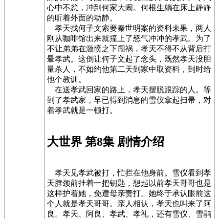
心中不忿，冲到何家大闹。何根生躺在床上静静
的听着外面的动静。
孝天找何子文索要秦世明案的资料未果，两人
刚从咖啡馆出来就撞上了怒气冲冲的孝武。为了
不让弟弟在激愤之下闯祸，孝天不得不从背后打
晕孝武。这倒让何子文起了念头，既然孝天没胆
量杀人，不如约他第二天到家中取资料，到时给
他个教训。
在送孝武回家的路上，孝天摆脱跟踪的人。等
到了孝武家，早已得到消息的雪仪拿起扫帚，对
着孝武就是一顿打。
大世界 第8集 剧情介绍
孝天见孝武被打，忙拦在他身前。雪仪看到孝
天脖颈前挂着一把钥匙，想起以前孝天哥哥也是
这样护着她，免遭母亲责打。她终于承认眼前这
个人就是孝天哥哥。亲人相认，孝天也叫来了阿
良。孝天、阿良、孝武、孝礼，还有雪仪、雪鹃