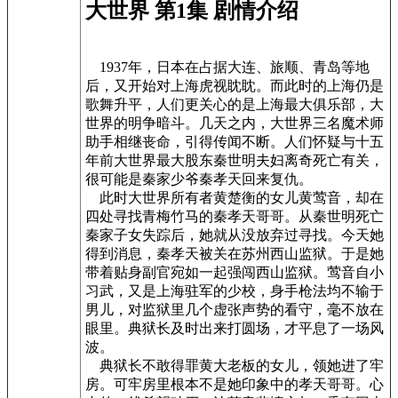
大世界 第1集 剧情介绍
1937年，日本在占据大连、旅顺、青岛等地
后，又开始对上海虎视眈眈。而此时的上海仍是
歌舞升平，人们更关心的是上海最大俱乐部，大
世界的明争暗斗。几天之内，大世界三名魔术师
助手相继丧命，引得传闻不断。人们怀疑与十五
年前大世界最大股东秦世明夫妇离奇死亡有关，
很可能是秦家少爷秦孝天回来复仇。
此时大世界所有者黄楚衡的女儿黄莺音，却在
四处寻找青梅竹马的秦孝天哥哥。从秦世明死亡
秦家子女失踪后，她就从没放弃过寻找。今天她
得到消息，秦孝天被关在苏州西山监狱。于是她
带着贴身副官宛如一起强闯西山监狱。莺音自小
习武，又是上海驻军的少校，身手枪法均不输于
男儿，对监狱里几个虚张声势的看守，毫不放在
眼里。典狱长及时出来打圆场，才平息了一场风
波。
典狱长不敢得罪黄大老板的女儿，领她进了牢
房。可牢房里根本不是她印象中的孝天哥哥。心