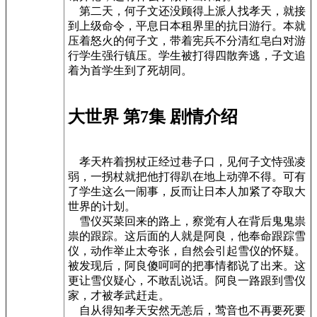
第二天，何子文还没顾得上派人找孝天，就接
到上级命令，平息日本租界里的抗日游行。本就
压着怒火的何子文，带着宪兵不分清红皂白对游
行学生强行镇压。学生被打得四散奔逃，子文追
着为首学生到了死胡同。
大世界 第7集 剧情介绍
孝天杵着拐杖正经过巷子口，见何子文恃强凌
弱，一拐杖就把他打得趴在地上动弹不得。可有
了学生这么一闹事，反而让日本人加紧了夺取大
世界的计划。
雪仪买菜回来的路上，察觉有人在背后鬼鬼祟
祟的跟踪。这后面的人就是阿良，他奉命跟踪雪
仪，动作举止太夸张，自然会引起雪仪的怀疑。
被发现后，阿良傻呵呵的把事情都说了出来。这
更让雪仪疑心，不敢乱说话。阿良一路跟到雪仪
家，才被孝武赶走。
自从得知孝天安然无恙后，莺音也不再要死要