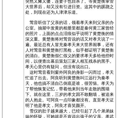
突然又瘫又傻，连妻子也自杀了。等黄楚衡掌管
大世界后，却又没有引进日资。这其中的蹊跷之
处，到现在还为人津津乐道。
莺音听信了父亲的话，领着孝天来到父亲的办
公室。抽屉中发黄的相册里都是秦何黄三家曾经
的照片，上面的点点泪痕似乎说明了黄楚衡的情
深义重。黄楚衡将对莺音说的话又对孝天说了一
遍。最近总有人冒充秦孝天来大世界闹事，还有
人对莺音和黄楚衡打黑枪，似乎都证明了黄楚衡
的清白。黄楚衡假仁假义的要求孝天多给他些时
间，以便查出幕后策划三家人相互残杀的黑手。
孝天心里仍有疑问，但没有说出口。
这时莺音看到窗外阿良的身影一闪而过，孝天
忙追了出去。阿良听到黄楚衡叫江远行为秦孝
天，他也搞不清自己倒底是谁，很苦恼。孝天为
了帮他恢复记忆，带着他来到当年走散的围墙
下。就在这里，三岁的孝文因不敢翻墙，被追来
的人抱走。可阿良一点印象都没有。直至孝天证
明了他是孝文，阿良才喜笑颜开。
雪仪的肚子越来越大，已经引起了几个弟弟妹
妹的怀疑，可她就是不肯说出孩子的父亲。孝武