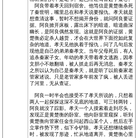
阿良带着孝天回到宿舍。他笃信是黄楚衡杀死
了秦世明，嘴里总在和孝天说要报仇。孝天就是
想查清这事，暂时不想揭开身份，就问阿良要证
据。阿良掀开床板，露出床下的暗道。暗道曲深
幽长，是阿良偶然发现。这就是阿良的证据，黄
楚衡必定杀人越货，才会在大世界下面挖如此复
杂的地道。孝天见他执着于报仇，问了几句后发
现他是自己的弟弟秦孝文。当年父母死后，有人
追杀秦家子女。年幼的孝天带着孝文逃跑，因孝
文胆小不敢翻墙，被人抓走后再无消息。秦孝文
之所以认为自己是秦孝天，就是听了以前秦家老
管家述说。只是老管家多年前发了疯，被人丢进
了河里，无从查证。
阿良一时半会也接受不了孝天所说的，只想着
两人一起探探这深不见底的地道。可三转两转，
阿良就没了踪影。孝天一个人摸索着走到尽头，
发现正是黄楚衡的卧室。他向卧室里窥探，听到
黄楚衡向管家任金生问起西山某个人，然后左手
立掌作势下劈，似下令铲除。孝天还想继续偷听
时，被发现了形迹，忙从地道离开。黄楚衡心里