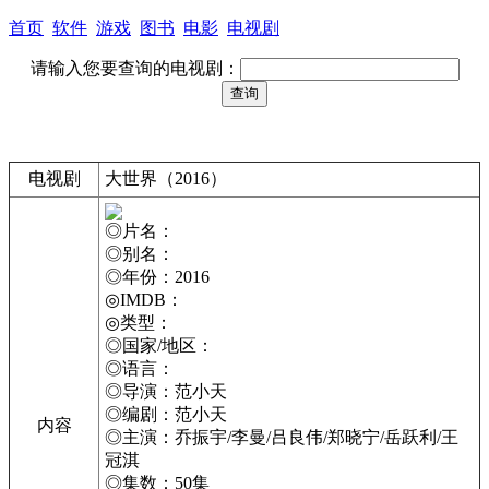
首页
软件
游戏
图书
电影
电视剧
请输入您要查询的电视剧：
电视剧
大世界（2016）
◎片名：
◎别名：
◎年份：2016
◎IMDB：
◎类型：
◎国家/地区：
◎语言：
◎导演：范小天
◎编剧：范小天
内容
◎主演：乔振宇/李曼/吕良伟/郑晓宁/岳跃利/王
冠淇
◎集数：50集