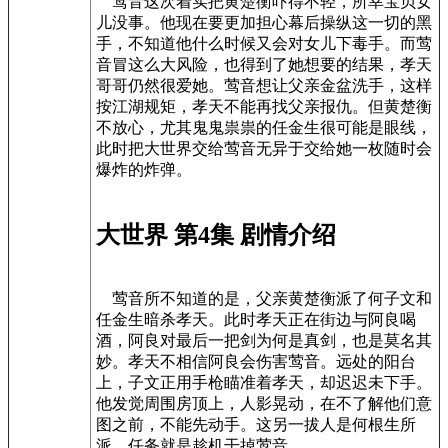
莺音这次着实把黄楚衡吓得不轻，所幸宝贝女
儿没事。他现在要更加担心幕后操纵这一切的黑
手，不知道他什么时候又会对女儿下毒手。而莺
音冒这么大风险，也得到了她想要的结果，孝天
哥哥仍然很爱她。莺音想让父亲金盆洗手，这样
按江湖规矩，孝天不能再找父亲报仇。但黄楚衡
不放心，尤其鬼鬼祟祟的任金生很可能是眼线，
此时把大世界交给莺音无异于交给她一枚随时会
爆炸的炸弹。
大世界 第4集 剧情介绍
莺音所不知道的是，父亲黄楚衡派了何子文和
任金生暗杀孝天。此时孝天正在街边与阿良喝
酒，阿良对最后一把剑为何是真剑，也是莫名其
妙。孝天不相信阿良会伤害莺音。远处的阳台
上，子文正用手枪瞄准着孝天，却迟迟未下手。
他发觉周围房顶上，人影晃动，在不了解他们意
图之前，不能先动手。这另一拔人是何根生所
派，任务就是趁机干掉莺音。