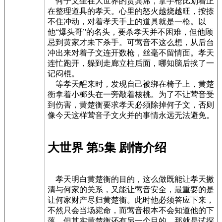
何子文坐在大世界的贵宾席，拿手枪比划着正
在整理道具的孝天。心里的怒火越烧越旺，按捺
不住冲动，对着孝天手上的道具就是一枪。以
他“爆头哥”的名头，要杀孝天并不困难，但他顾
忌到黄家才未下杀手。可莺音不这么想，从后台
冲出来对着子文连开数枪，丝毫不留情面。孝天
连忙跑开，躲到走廊立柱后面，哪知脑后挨了一
记闷棍。
等孝天醒来时，发现自己被绑在椅子上，黄楚
衡拿着小榔头在一旁敲着核桃。为了不让莺音受
到伤害，黄楚衡要求孝天必须除掉何子文，否则
像今天这样莺音子文火并的事情永远无法避免。
大世界 第5集 剧情介绍
孝天明白黄楚衡的目的，这么做既能让孝天撇
清与何家的关系，又能让莺音安全，最重要的是
让何家财产尽归黄楚衡。此时他必须答应下来，
不然只会当场毙命，而莺音根本不会知道他的下
落。但其实黄楚衡还有另一个目的，那就是试探