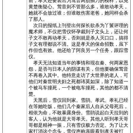
前，孝天还要装出为莺音两肋插刀的模样，以免
黄楚衡疑心。莺音则不管那么多，谁敢动孝天，
她就不会放过谁；但谁敢伤害老爸，她同样会杀
了那人。
次日的报纸上刊登出何探长欲杀为丫鬟评理的
魔术师，不仅把雪仪怀孕裁到子文头上，还让何
子文不敢再动孝天，否则就是杀人灭口口，搞得
子文有理都说不清。这是孝天的保命招数，虽下
作但也有效。他还给了阿良另一个任务，跟踪雪
仪。
孝天无法知道当年的事情和现在秦、何两家恩
怨，是否与日本人的阴谋有关，但他要确保莺音
不再卷入其中。他特意走访了大世界的老人，可
他们对秦世明夫妇之死都讳莫如深，除了知道一
个被马车撞死，一个被电车撞死，其他的都不清
楚。
天黑后，雪仪回到家。雪鹃、孝武、孝礼已经
在等她吃饭，他们几个秦家后人自从父母死后，
相依为命，不敢暴露身份。雪鹃说起白天拉到的
客人，认为他就是大哥孝天。其他人听到孝天哥
哥都是精神一振，只有雪仪极力否定。为了让大
家打消这个念头，雪仪声称亲眼看到孝天被打