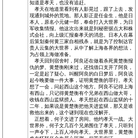
知道是孝天，也没有追赶。
孝天在地道里看到有人影晃过，跟了上去，发
现通到城外的荒地。那人影正是任金生，他是日
本人，原名小元健一郎，奉命打入大世界，为日
军收集情报。他这次出来就是到秘密据点大和株
式会社，向上级汇报秦孝天的消息。日本人在幕
后策划秦何黄三家自相残杀，就是为了控制达官
贵人云集的大世界，从中了解上海各界的想法，
为占领上海做准备。
孝天回到宿舍时，阿良还在做着杀死黄楚衡报
仇的梦。黄楚衡刚来过，还找借口支开了阿良，
一定是起了疑心。叫醒阿良的白日梦后，阿良说
起今晚要做一件大事，证明黄楚衡的罪行。孝天
想了一会，问起西山这个地方。阿良不记得上海
有西山，只记得黄楚衡有个兄弟在西山做大哥，
收钱在西山监狱捞人。孝天想起在西山监狱的十
二年，如果说是黄楚衡把他关进监狱，那又是谁
救他出来的，这个谜到现在也没解开。
正想着，何子文进了房间。他约孝天一战。大
世界外，何子文几百个兄弟围住了孝天，只听到
一声令下，上百人冲向孝天。大世界里，黄楚衡