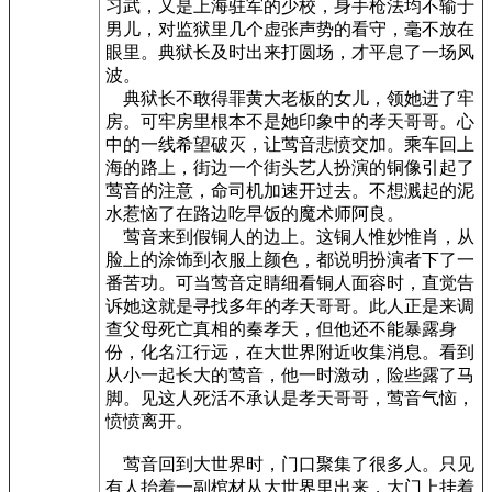
习武，又是上海驻军的少校，身手枪法均不输于
男儿，对监狱里几个虚张声势的看守，毫不放在
眼里。典狱长及时出来打圆场，才平息了一场风
波。
典狱长不敢得罪黄大老板的女儿，领她进了牢
房。可牢房里根本不是她印象中的孝天哥哥。心
中的一线希望破灭，让莺音悲愤交加。乘车回上
海的路上，街边一个街头艺人扮演的铜像引起了
莺音的注意，命司机加速开过去。不想溅起的泥
水惹恼了在路边吃早饭的魔术师阿良。
莺音来到假铜人的边上。这铜人惟妙惟肖，从
脸上的涂饰到衣服上颜色，都说明扮演者下了一
番苦功。可当莺音定睛细看铜人面容时，直觉告
诉她这就是寻找多年的孝天哥哥。此人正是来调
查父母死亡真相的秦孝天，但他还不能暴露身
份，化名江行远，在大世界附近收集消息。看到
从小一起长大的莺音，他一时激动，险些露了马
脚。见这人死活不承认是孝天哥哥，莺音气恼，
愤愤离开。
莺音回到大世界时，门口聚集了很多人。只见
有人抬着一副棺材从大世界里出来，大门上挂着