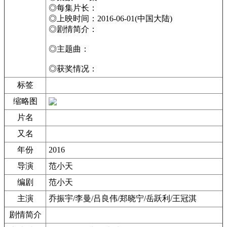
◎每集片长：
◎上映时间：2016-06-01(中国大陆)
◎剧情简介：
◎主题曲：
◎获奖情况：
标签
缩略图
片名
又名
年份
2016
导演
范小天
编剧
范小天
主演
乔振宇/李曼/吕良伟/郑晓宁/岳跃利/王冠淇
剧情简介