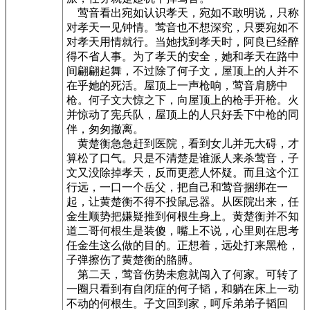
莺音看出宛如认识孝天，宛如不敢明说，只称
对孝天一见钟情。莺音也不想深究，只要宛如不
对孝天用情就行。当她找到孝天时，阿良已经醉
得不省人事。为了孝天的安全，她和孝天在路中
间翩翩起舞，不过除了何子文，屋顶上的人并不
在乎她的死活。屋顶上一声枪响，莺音肩膀中
枪。何子文大惊之下，向屋顶上的枪手开枪。火
并惊动了宪兵队，屋顶上的人只好丢下中枪的同
伴，匆匆撤离。
黄楚衡急急赶到医院，看到女儿并无大碍，才
算松了口气。只是不清楚是谁派人来杀莺音，子
文又没除掉孝天，反而更惹人怀疑。而且这个江
行远，一口一个岳父，把自己和莺音捆绑在一
起，让黄楚衡不得不投鼠忌器。从医院出来，任
金生顺势把嫌疑推到何根生身上。黄楚衡并不知
道二哥何根生是装傻，嘴上不说，心里则在思考
任金生这么做的目的。正想着，远处打来黑枪，
子弹擦伤了黄楚衡的胳膊。
第二天，莺音伤势未愈就闯入了何家。可转了
一圈只看到有自闭症的何子韬，和躺在床上一动
不动的何根生。子文回到家，呵斥弟弟子韬回