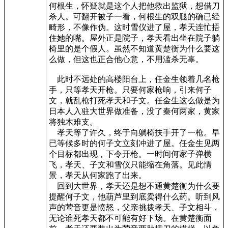
何根生，怀疑就是这个人把他救出监狱，想借刀
杀人。可翻开被子一看，何根生的双腿的确已经
畸形，不像作伪。这时雪仪进了屋，孝天连忙捂
住她的嘴。屋外正是院子，孝天看出坐在院子躺
椅里的是个假人。虽然不知道黄楚衡为什么要这
么做，但这也正合他心意，不用滥杀无辜。
此时不远处的高楼阳台上，任金生领着几名枪
手，只等孝天开枪。只要何家枪响，引来何子
文，就乱枪打死孝天和子文。任金生这么做是为
日本人入驻大世界做准备，没了秦何两家，黄家
将独木难支。
孝天等了许久，终于向躺椅扶手开了一枪。早
已等候多时的何子文立刻冲进了屋。任金生见两
个目标都出现，下令开枪。一时间何家子弹横
飞，孝天、子文和雪仪只能缩在角落。见此情
景，孝天从何家跑了出来。
回到大世界，孝天还是想不通黄楚衡为什么要
提醒何子文，他葫芦里到底卖得什么药。听到风
声的莺音更是愤怒，父亲挑拨孝天、子文相斗，
无论谁死孝天都不可能有好下场。在黄楚衡面