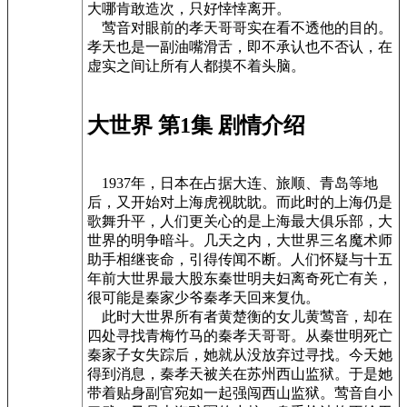
大哪肯敢造次，只好悻悻离开。
莺音对眼前的孝天哥哥实在看不透他的目的。
孝天也是一副油嘴滑舌，即不承认也不否认，在
虚实之间让所有人都摸不着头脑。
大世界 第1集 剧情介绍
1937年，日本在占据大连、旅顺、青岛等地
后，又开始对上海虎视眈眈。而此时的上海仍是
歌舞升平，人们更关心的是上海最大俱乐部，大
世界的明争暗斗。几天之内，大世界三名魔术师
助手相继丧命，引得传闻不断。人们怀疑与十五
年前大世界最大股东秦世明夫妇离奇死亡有关，
很可能是秦家少爷秦孝天回来复仇。
此时大世界所有者黄楚衡的女儿黄莺音，却在
四处寻找青梅竹马的秦孝天哥哥。从秦世明死亡
秦家子女失踪后，她就从没放弃过寻找。今天她
得到消息，秦孝天被关在苏州西山监狱。于是她
带着贴身副官宛如一起强闯西山监狱。莺音自小