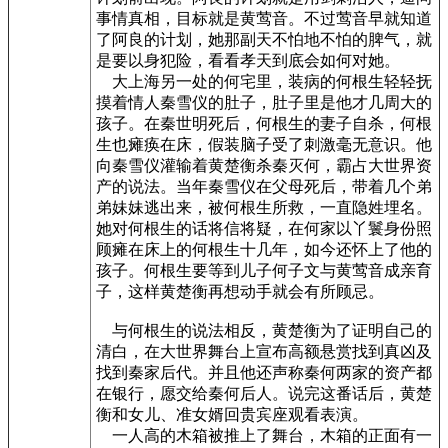
事情真相，目标就是黄莺音。不过莺音早就知道
了阿良的计划，她那副天不怕地不怕的脾气，就
是要以身犯险，看看孝天到底会如何对她。
大上海另一处的何宅里，装病的何根生轻轻抚
摸着情人秦雪仪的肚子，肚子里是他才几周大的
孩子。在秦世明死后，何根生的妻子自杀，何根
生也瘫痪在床，假装脑子受了刺激毫无意识。他
向秦雪仪灌输着黄楚衡杀秦灭何，霸占大世界资
产的说法。当年秦雪仪在父母死后，带着几个弟
弟妹妹逃出来，被何根生所救，一直隐姓埋名。
她对何根生的话将信将疑，在何家以丫鬟身份照
顾瘫在床上的何根生十几年，如今还怀上了他的
孩子。何根生要等到儿子何子文与黄莺音成亲育
子，这样黄楚衡再想动手就会有所顾忌。
与何根生的说法相反，黄楚衡为了证明自己的
清白，在大世界舞台上宣布高额悬赏找到真凶及
找到秦家后代。并且他还声称秦何两家的资产都
在银行，愿交给秦何后人。说完这番话后，黄楚
衡和女儿、准女婿回贵宾座观看表演。
一人高的木箱被推上了舞台，木箱的正面有一