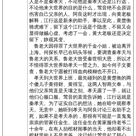
人是不是秦孝天，不论他是秦孝天还是江行远，
不论他来大世界的目的是什么，莺音绝不会原谅
伤害自己父亲的人。阿良这时才出现，向黄老板
解释，江行远是新来的助手。事以至此，黄楚衡
骑虎难下，留下这个江行远是个隐患，不留又会
显得做贼心虚。考虑了一会，黄大老板还是决定
留下，静观其变。
鲁老大因得罪了大世界的千金小姐，被迫离开
上海。何探长早已在码头等候，要调查秦孝天与
鲁老大的关系。鲁老大曾受秦世明大恩，所以才
不惜得罪大世界助孝天一臂之力。如今何子文要
查，鲁老大宁愿被打得血肉模糊也不开口。
孝天到大世界上班，最先碰到的是黄楚衡的两
个傻儿子黄得财、黄得宝。这两人智商欠奉，与
他们父亲简直是天壤之别。孝天露了一手，就让
他们心服口服。莺音的直觉告诉她，江行远就是
秦孝天。为了证实自己的想法，她在暗中观察孝
天。无意中，她听到孝天与阿良讨论三名助手之
死，如果不是孝天杀的，那很有可能是一直鬼鬼
祟祟的管家任金生。这任金生在黄家服侍老爷二
十余年，在有人抬棺材闹事的当天，他却看不出
棺材里的人不是老爷。这已经让莺音起了疑心。