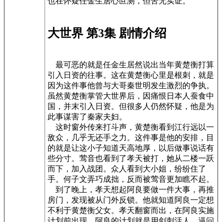
也在怀疑任金生居心叵测，但苦无实证。
大世界 第3集 剧情介绍
最可恶的就是任金生居然说出当年黄楚衡打算
引入日资的往事。这在黄楚衡心里是根刺，就是
因为这件事他曾与大哥秦世明发生激烈的争执。
虽然黄楚衡掌管大世界后，因痛恨日本人蚕食中
国，并末引入日资。但很多人仍然怀疑，他是为
此事谋害了秦家夫妇。
这时窗外传来打斗声，黄楚衡看到江行远以一
敌众，几乎无还手之力。这件事是他的安排，目
的就是让这小子知道天高地厚，以后做事说话有
些分寸。莺音也看到了孝天被打，她从二楼一跃
而下，加入战团。众人看到大小姐，纷纷住了
手。何子文弄巧成拙，反而被莺音更加瞧不起。
到了晚上，孝天想起阿良要做一件大事，再推
房门，发现被从门外反锁。他就知道阿良一定想
不利于黄楚衡父女。孝天翻窗而出，在阿良实施
计划前出现。阿良的计划就是用剑刺活人，逼问