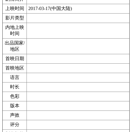
上映时间
2017-03-17(中国大陆)
影片类型
内地上映
时间
出品国家/
地区
首映日期
首映地区
语言
时长
色彩
版本
声效
评分