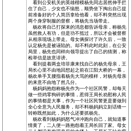
看到公安机关的英雄楷模杨先同志居然伸手拦
住了自己，少女也不恼怒，顺势坐下掏出自己提
前准备好的个人简历拿给他看，却不料突然出现
两个身穿制服的督察，将杨先当场带走。
杨欢将自己打探来的消息都告诉母亲，称杨先
虽然救人有功，但是功不抵过，所以才会被督察
从相亲现场上带走。母女俩探讨了许久后，一致
认定杨先是被诬陷的。却不料此时此刻，在公安
局里，杨先也同样向领导提出了自己的猜测，称
检举信是故意诽谤。
看到提着两盒培菲康来找自己的杨先母亲，王
局长心里不由地回想起之前在江阳大桥的一幕，
杨欢单手叉腰指着杨先大骂的模样，对杨先母亲
的来意不由地了然几分。
杨妈妈抱怨称杨先作为一个社区民警，却每天
做一些鸡零狗碎的事情，惹得王局长劝慰称人民
的事情都是大事，作为一个社区民警更是要做到
全心全意为人民服务，却不料杨妈妈立刻话锋一
转称既然如此，为什么还要抓杨先。
杨欢看到杨妈妈怒气冲冲跑向自己，就知道事
情黄了，二人便一路抱怨着王局长回了家。母女