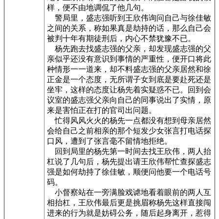
样，便不由地调侃了他几句。
警局里，盛志强听到王欣伟询问自己与徐佳敏
之间的关系，称如果真是劫持的话，那么自己会
被判十年有期徒刑后，内心不禁犹豫不已。
杨先跑去找盛志强的父亲，却发现盛志强的父
亲似乎还没有意识到事情的严重性，便开口将此
种情形一一道来，却不料盛志强的父亲居然和徐
正金是一个态度，无所谓子女到底是要赴死还是
坐牢，这样的态度让杨先着实疑惑不已。回到会
议室的盛志强父亲向自己的同事说出了实情，原
来是害怕正在打的官司出问题。
忙得风风火火的杨先一点都没有想到母亲居然
会给自己之前相亲的那个短发少女张言打电话探
口风，遭到了张言毫不留情地拒绝。
回到局里的杨先第一时间去找王欣伟，两人抬
杠说了几句后，杨先提出请王欣伟帮忙查探盛志
强是如何劫持了徐佳敏，顺便问他要一个电话号
码。
小督察站在一旁满脸戏谑地看着眼前的两人互
相抬杠，王欣伟最后更是挑眉称杨先这样直接闯
进来的行为就是妨碍公务，随后起身离开，惹得