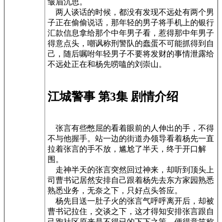
皱眉沉思。
两人谈话的时候，都没有发现不远处有两个男
子正在偷偷说话，那年轻的男子将手机上的银行
汇款信息拿给那个中年男子看，惹得那中年男子
得意点头，嘲讽称刑警队的蠢蛋不可能抓得到自
己，随后嘱咐年轻男子不要将发财的事情泄露给
不远处正在和杨先唠嗑的刘崇山。
江城警事 第3集 剧情介绍
张言有些憋屈的看着眼前的人伸出的手，不得
不与他握手。站一边的街道办领导看着杨先一直
拉着张言的手不放，尴尬了半天，终于开口解
围。
走神半天的张言突然回过神来，却听到顶头上
司曹书记居然安排自己跟着杨先去东方家园熟悉
熟悉业务，无奈之下，只好点头答应。
杨先目送一肚子火的张言气呼呼离开后，却被
曹书记拉住，交谈之下，这才得知安排张言跟自
己跑社区原来是不得已的下下之策，便得意笑称