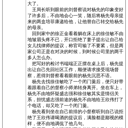
大了。
王局长听到眼前的刘督察说对杨先的印象变好
了许多后，不由地会心一笑，随后将杨先母亲提
来的两盒培菲康递给他，让他替自己转交给杨先
的母亲。
回到家中的徐正金看着躺在床上的徐佳敏不由
地皱眉头疼不已，开口拒绝了妻子提出让自己给
女儿找律师的提议，称官司输了不要紧，但是两
家公司正是在对决的时候，到时候公司里的两千
多人怎么办。
把写好的检讨书端端正正摆在桌上后，杨先提
出让自己先回社区工作，顺便请求接受现场督
察，惹得刘督察看着眼前的杨先沉思不语。
杨先去找徐佳敏吃了一个闭门羹后，便只好带
着跟着自己的督察小师弟转身离开。坐在车上，
杨先不由地怀疑盛志强和徐佳敏其实是情侣关
系，担忧盛志强前途的杨先不由地给王欣伟打了
个电话，却又吃了一个闭门羹。
杨先看到坐在自己前排的小督察听到自己说拒
绝了王欣伟请喝酒的提议后，满脸都是鄙视的模
样，便不由地调侃了他几句。