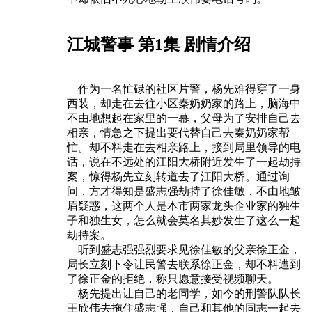
江城警事 第1集 剧情介绍
作为一名忙碌的社区片警，杨先难得穿了一身
西装，却走在去往小区秦奶奶家的路上，脑海中
不由地想起在家里的一幕，父母为了安排自己去
相亲，情急之下提出要代替自己去秦奶奶家帮
忙。却不料走在去相亲路上，接到局里领导的电
话，说在不远处的江阳大桥附近发生了一起劫持
案，惊得杨先立刻转道去了江阳大桥。通过询
问，方才得知是盛志强劫持了徐佳敏，不由地皱
眉疑惑，这两个人是本市两家龙头企业家的独生
子和独生女，怎么就会莫名其妙发生了这么一起
劫持案。
听到盛志强强烈要求见徐佳敏的父亲徐正金，
局长立刻下令让民警去联系徐正金，却不料遭到
了徐正金的拒绝，称只愿意接受视频聊天。
杨先提出让自己的老同学，如今的刑警队队长
王欣伟去拖住盛志强，自己和其他的同志一起去