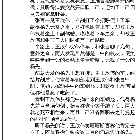
机，发现居然是关机状态。正准备抬脚离开的时
候，只听得温嫂突然开口唤自己，还约了自己四
点去她家拿野菜。
张言一见王欣伟，立刻打了个招呼便上了车，
惹得杨先无奈之余，只好也跟着上车，却被王欣
伟拽着坐上了副驾驶。嚷嚷着下车之余，却被王
欣伟和张言二人同时嫌弃自己聒噪。
半路上，王欣伟突然停车，和张言聊了几句，
意外之余，两人发现居然都是一中的校友，便笑
嘻嘻走到一旁的石凳上坐着唠嗑，无视了一旁的
杨先。
醋意大发的杨先本想直接开走王欣伟的车，纠
结片刻后，便拿着车钥匙走到王欣伟和张言中
间，使劲儿挥动手中的车钥匙，却惹得王欣伟调
侃称他是忘了吃药了。
看到王欣伟从裤兜中掏出来的车钥匙，气得杨
先差点当场仰倒，扬言称这个案子结了后，两人
就老死不相往来，而且自己准备辞职去之前提起
的那个商场当总经理。
听了杨先的话，王欣伟笑嘻嘻断言称他肯定去
不了，随后将徐佳敏投案自首的消息告诉杨先。