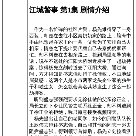
江城警事 第1集 剧情介绍
作为一名忙碌的社区片警，杨先难得穿了一身
西装，却走在去往小区秦奶奶家的路上，脑海中
不由地想起在家里的一幕，父母为了安排自己去
相亲，情急之下提出要代替自己去秦奶奶家帮
忙。却不料走在去相亲路上，接到局里领导的电
话，说在不远处的江阳大桥附近发生了一起劫持
案，惊得杨先立刻转道去了江阳大桥。通过询
问，方才得知是盛志强劫持了徐佳敏，不由地皱
眉疑惑，这两个人是本市两家龙头企业家的独生
子和独生女，怎么就会莫名其妙发生了这么一起
劫持案。
听到盛志强强烈要求见徐佳敏的父亲徐正金，
局长立刻下令让民警去联系徐正金，却不料遭到
了徐正金的拒绝，称只愿意接受视频聊天。
杨先提出让自己的老同学，如今的刑警队队长
王欣伟去拖住盛志强，自己和其他的同志一起去
阻拦盛志强，得到领导首肯后，杨先立刻拉着派