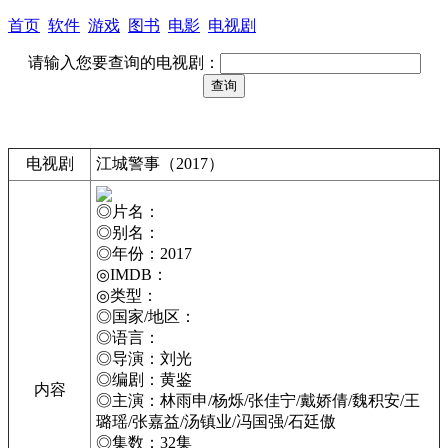
首页
软件
游戏
图书
电影
电视剧
请输入您要查询的电视剧：
电视剧
江城警事（2017）
◎片名：
◎别名：
◎年份：2017
◎IMDB：
◎类型：
◎国家/地区：
◎语言：
◎导演：刘光
◎编剧：黄鉴
内容
◎主演：林雨申/杨烁/张佳宁/戴娇倩/魏积安/王
璐瑶/张嘉益/汤镇业/冯国强/石廷傲
◎集数：32集