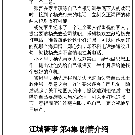
了一个主意。
张言在家里演练自己当领导训手底下人的戏码
时，接到了杨先打来的电话，立刻义正词严的称
两人绝对没有可能。
杨先家里迎来了一个让全家人都重视的客人，
提出要请杨先去公司就职。乐得杨欢立刻给杨先
打电话，准备跟他说这个好消息，可以让他更好
的配那个海归博士郑心如，却不料电话接通没几
句，就被杨先毫不留情地挂断电话。
小区里，杨先再次去找刘崇山，给他做思想工
作，提出让他先给自己做保安，半个月后给他找
个极好的商机。
警局里，杨先逗得周所边吃泡面边夸自己比王
欣伟强，得意之余，连连要求多夸自己几句，随
后说起了关于绘图人的事，提议遭到拒绝后，撇
嘴称自己要辞职去当总经理，可以更好地追张
言，惹得周所连连翻白眼，称自己一定会祝他早
日破产。
江城警事 第4集 剧情介绍