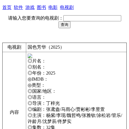
首页
软件
游戏
图书
电影
电视剧
请输入您要查询的电视剧：
电视剧
国色芳华（2025）
◎片名：
◎别名：
◎年份：2025
◎IMDB：
◎类型：
◎国家/地区：
◎语言：
◎导演：丁梓光
◎编剧：张鸢盎/马雨心/贾彬彬/李昱萱
内容
◎主演：杨紫/李现/魏哲鸣/张雅钦/涂松岩/管乐/
许龄月/沈梦辰/佟梦实
◎集数：32集