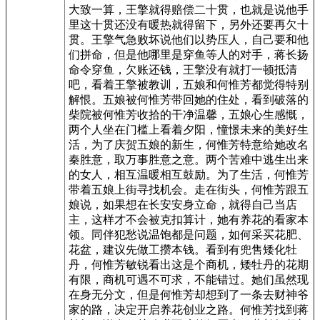
大致一算，王擎就得赔偿二十贯，也就是说他手
里这十贯还没有暖热就得留下，另外还要再欠十
贯。王擎气急败坏说他们以势压人，自己要和他
们拼命，但是他哪里是穿鱼等人的对手，蒋长扬
命令穿鱼，欠账还钱，王擎没有就打一顿抵清
吧，看着王擎被教训，五娘和何惟芳都觉得特别
解恨。五娘被何惟芳带回她的住处，看到破落的
柴院被何惟芳收拾的干净温馨，五娘心生感慨，
两个人坐在门槛上看着夕阳，憧憬未来的美好生
活，为了庆贺五娘的新生，何惟芳特意给她改名
秦胜意，取万事胜意之意。两个苦难中逃生出来
的女人，相互温暖相互鼓励。为了生活，何惟芳
带着五娘上街寻找机会。走在街头，何惟芳跟五
娘说，如果想在长安安身立命，就得自己当店
主，这样才不会被克扣算计，她有养花的看家本
领。同伴犯愁说温饱都是问题，如何采买花肥、
花盆，建议先做工攒本钱。看到有兜售矮化牡
丹，何惟芳敏锐看出这是个商机，矮牡丹的花期
有限，商机可遇不可求，不能错过。她们虽然现
在身无分文，但是何惟芳却想到了一条去财神爷
家的路，决定开启养花创业之路。何惟芳找到蒋