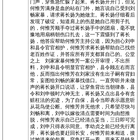
门声，穿鱼急忙躲了起来。蒋长扬开开门，但见
何惟芳满身是血的站在门外，她言说自己受到刘
畅家暴，请求蒋长扬为她做主。蒋长扬仔细看后
发现了破绽，知道肩上的伤是她自己用剪子扎
的，何惟芳顺手夺过蒋长扬手中的团扇，毫不犹
豫地用扇柄朝伤口扎去，这一下震慑到了蒋长
扬，他答应帮助何惟芳主持公道，因为担心刘申
和县令官官相护，何惟芳求蒋长扬帮助自己找些
老百姓作证，并答应所有开支都算自己的。公堂
之上 刘家家暴何惟芳一案公开审理，不出所
料，刘申和县令明显官官相护，县令顾左右而言
他，反而指出何惟芳在刘家没有生出子嗣有背妇
常，妄图给刘畅的家暴找借口。一直旁听并未做
声的蒋长扬开口说话，让穿鱼背出当朝律条，县
令和刘申顿时六神无主，蒋长扬又点出县令有贪
赃枉法的劣迹，为了自保，县令当即表示愿意听
从花鸟使公断。何惟芳并无他求，只希望尽快与
刘畅和离，刘申以嫁妆清点需要时间为由想推
脱，何惟芳表示自己已经清点妥当，三日即可完
成，刘申只得表示同意。李幼贞之前已经先行离
开，蒋长扬也要赶回长安，何惟芳前来相送，接
过她送来的包裹，穿鱼打开一看，原来不是钱帛