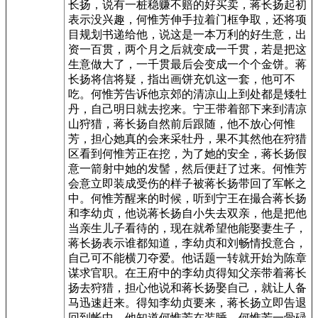
长扬，说有一桩稳赚不赔的好买卖，蒋长扬起初
表示没兴趣，何惟芳伸手拉着门框争取，还将项
目规划书递给他，说这是一本万利的好生意，出
资一百贯，两个月之后就变成一千贯，若是把这
生意做大了，一千贯最后会变成一个个金饼。蒋
长扬将信将疑，指出画饼充饥这一套，他可不
吃。何惟芳告诉他京郊的清凉山上到处都是矮牡
丹，自己明日就去挖来。宁王带着部下来到清凉
山狩猎，蒋长扬自然前后跟随，他不放心何惟
芳，担心她真的会来采牡丹，果不其然他在狩猎
区看到何惟芳正在挖，为了她的安全，蒋长扬假
意一箭射中她的发髻，然后便赶了过来。何惟芳
会意立即装成受伤的样子被蒋长扬带回了军帐之
中。何惟芳醒来的时候，听到宁王在撮合蒋长扬
和李幼贞，他说蒋长扬自小失去双亲，他是把他
当亲生儿子看待的，现在就希望他能娶妻生子，
蒋长扬表示谁都知道，李幼贞和刘畅情投意合，
自己可不能横刀夺爱。他话题一转就开始为陈章
谋求官职。在王府中的李幼贞得知父亲带着蒋长
扬去狩猎，担心他说和蒋长扬娶自己，就让人备
马迅速赶来。得知李幼贞要来，蒋长扬立即告退
回到帐中，他知道何惟芳在装睡，何惟芳一骨碌