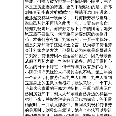
告成。何惟芳被安排在一处偏僻的小院里，完全
不是正房正妻的待遇。更为不能容忍的是，新郎
刘畅直到半夜才醉醺醺地一脚踹开房门闯进来，
他抓起交杯酒一饮而尽，并对何惟芳极尽羞辱，
说自己从此不再踏入此房一步，夫妻名存实亡。
得知刘畅走后。何惟芳才放下手中的团扇，她安
慰玉露不要生气，何母重病需要刘家的御赐丹
药，本来何家有钱，刘家有药，一买一卖就好，
但是刘家却听了江湖术士之言，认为娶了何惟芳
会让刘家光复发达，但是却认为何家是高攀进入
了刘家。何惟芳则不被这些所困扰，因为母亲自
从服了丹药之后，气色好了很多。所以玉露担心
以后的日子不好过，何惟芳则并没有放在心上，
小院子清净无忧没人打扰其实也不错。第二年的
一个春天，何惟芳侍奉刘夫人用餐，刘夫人看到
玉露身上的玉佩水色很好，就故意说，一个下人
带着这么贵重的玉佩太过招摇，玉露当即表示自
己回房就卸下，刘夫人却示意自己身边的祥福一
把扯下来，并假意说先有自己代为保管，等玉露
婚配时，一并放入嫁妆中。当问及刘畅和何惟芳
的关系时，刘母出主意说，她有个办法可以增进
他们夫妻关系，她告诉何惟芳，刘畅马上要进行