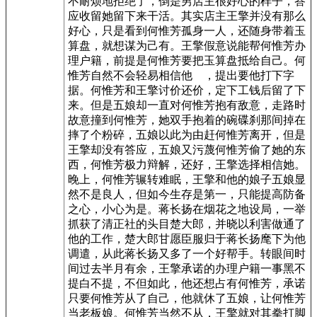
不耐烦地拒绝了，倒是男店主很好心的样子，答
应收留她留下来干活。其实店主王擎并没有那么
好心，只是看到何惟芳孤身一人，还随身带着玉
算盘，就想谋为己有。王擎假意说能帮何惟芳办
理户籍，前提是何惟芳要把玉算盘抵给自己。何
惟芳自然不会轻易相信他 ，提出要他打下字
据。何惟芳和王擎讨价还价，定下工钱后留了下
来。但是五娘却一直对何惟芳抱有敌意，走路时
故意撞到何惟芳，她双手抱着的碗碟刹那间掉在
摔了个粉碎，五娘以此为由赶何惟芳离开，但是
王擎却没有答应，五娘又污蔑何惟芳偷了她的东
西，何惟芳极力辩解，还好，王擎选择相信她。
晚上，何惟芳辗转难眠，王擎和他的娘子五娘显
然不是良人，但如今生存是第一，只能提高防备
之心，小心为是。蒋长扬在烟花之地设局，一举
抓获了清正社的头目楚大郎，并晓以利害做通了
他的工作，楚大郎甘愿臣服归于蒋长扬麾下为他
调遣，从此蒋长扬又多了一个好帮手。转眼间时
间过去半月有余，王擎承诺的办理户籍一事黑不
提白不提，不但如此，他还想占有何惟芳，承诺
只要何惟芳从了自己，他就休了五娘，让何惟芳
当老板娘。何惟芳当然不从，王擎就对其拳打脚