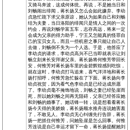
又骑马奔波，这成何体统。再说，不是她当日和
刘畅闹出绯闻，蒋长扬又怎么会如此嫌弃。李幼
贞急忙跪下求父亲原谅，她认为如果自己和刘畅
结为夫妻，当日洛阳的绯闻只是情人之间的一次
约会，再说刘畅学富五车，志存高远，将来一定
会成为父亲的得力助手，宁王又怎能真的怪罪自
己的宝贝女儿，而且一些机密之事只能让自己人
去做，刘畅倒不失为一个人选。于是，他答应了
李幼贞的请求，李幼贞高兴不已当即就表示让刘
畅立刻来长安拜谢父亲。蒋长扬将何惟芳带回长
安，何惟芳对蒋长扬车里的金碧辉煌感到吃惊，
就在这时，李幼贞打马追来，喜气洋洋地和蒋长
扬打招呼，何惟芳急忙躲在了下面。蒋长扬向李
幼贞祝贺，因为看气色李幼贞是已经达成所愿
了。李幼贞毫不掩饰地说，刘畅之妻已经坠崖而
死，所以她刘畅之间再无阻碍，父亲已经答应她
和刘畅的婚事了。她话锋一转，说是想看看蒋长
扬今天得的美娇娘，蒋长扬顺水推舟连说她害羞
了，不敢见人。李幼贞无心纠缠先行告辞，蒋长
扬一把抓住何惟芳，问她坠崖是怎么回事。何惟
芳连说是自己幸运才留下一命，蒋长扬提醒她刘