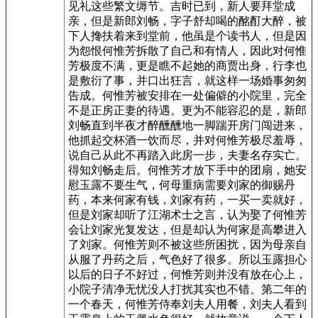
见礼这些繁文缛节。吉时已到，新人要拜堂成
亲，但是新郎刘畅，字子舒却喝的酩酊大醉，被
下人搀扶着来到堂前，他虽是个读书人，但是因
为怨恨何惟芳拆散了自己和有情人，因此对何惟
芳极度不满，更是瞧不起她的商贾出身，行李也
是敷衍了事，并口出狂言，就这样一场婚事匆匆
告成。何惟芳被安排在一处偏僻的小院里，完全
不是正房正妻的待遇。更为不能容忍的是，新郎
刘畅直到半夜才醉醺醺地一脚踹开房门闯进来，
他抓起交杯酒一饮而尽，并对何惟芳极尽羞辱，
说自己从此不再踏入此房一步，夫妻名存实亡。
得知刘畅走后。何惟芳才放下手中的团扇，她安
慰玉露不要生气，何母重病需要刘家的御赐丹
药，本来何家有钱，刘家有药，一买一卖就好，
但是刘家却听了江湖术士之言，认为娶了何惟芳
会让刘家光复发达，但是却认为何家是高攀进入
了刘家。何惟芳则不被这些所困扰，因为母亲自
从服了丹药之后，气色好了很多。所以玉露担心
以后的日子不好过，何惟芳则并没有放在心上，
小院子清净无忧没人打扰其实也不错。第二年的
一个春天，何惟芳侍奉刘夫人用餐，刘夫人看到