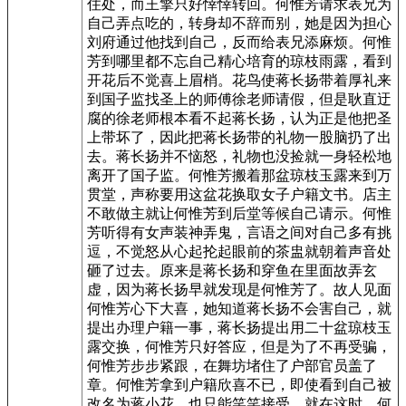
住处，而王擎只好悻悻转回。何惟芳请求表兄为
自己弄点吃的，转身却不辞而别，她是因为担心
刘府通过他找到自己，反而给表兄添麻烦。何惟
芳到哪里都不忘自己精心培育的琼枝雨露，看到
开花后不觉喜上眉梢。花鸟使蒋长扬带着厚礼来
到国子监找圣上的师傅徐老师请假，但是耿直迂
腐的徐老师根本看不起蒋长扬，认为正是他把圣
上带坏了，因此把蒋长扬带的礼物一股脑扔了出
去。蒋长扬并不恼怒，礼物也没捡就一身轻松地
离开了国子监。何惟芳搬着那盆琼枝玉露来到万
贯堂，声称要用这盆花换取女子户籍文书。店主
不敢做主就让何惟芳到后堂等候自己请示。何惟
芳听得有女声装神弄鬼，言语之间对自己多有挑
逗，不觉怒从心起抡起眼前的茶盅就朝着声音处
砸了过去。原来是蒋长扬和穿鱼在里面故弄玄
虚，因为蒋长扬早就发现是何惟芳了。故人见面
何惟芳心下大喜，她知道蒋长扬不会害自己，就
提出办理户籍一事，蒋长扬提出用二十盆琼枝玉
露交换，何惟芳只好答应，但是为了不再受骗，
何惟芳步步紧跟，在舞坊堵住了户部官员盖了
章。何惟芳拿到户籍欣喜不已，即使看到自己被
改名为蒋小花，也只能笑笑接受。就在这时，何