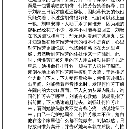
而是一包香喷喷的胡饼，何惟芳苦笑着解释，由
于刘家三日后才能返还嫁妆，因此蒋长扬的钱她
只能欠着，不过这胡饼很好吃，他们可以路上当
干粮。刘申安排下人动手杀了何惟芳 因为她的
嫁妆已经花了不少，根本不可能再退回去。刘畅
在书房翻找和离书，却无意间看到了紫犀丸，这
才知道当初给何惟芳母亲的根本不是真的，心里
对何惟芳更加愧疚，他找到和离书在火炉里点
燃，忽然听到何惟芳的住处传来一阵骚乱。此
时，何惟芳正被刘申的下人用白绫勒住脖子几近
窒息，她拼命挣扎呼救，却被下人捂住了嘴巴。
瘫倒在地上的何惟芳顺手摸到了火箸，于是拼尽
全力刺向下人，下人受疼后松手，何惟芳趁机逃
出房间。刘畅循着声音找来时，发现何惟芳正躲
在院内的大水缸后面。下人匆匆从屋内跑出，询
问何惟芳去了哪里，刘畅有心救她，就胡乱指了
指前面，下人迅速追赶过去。刘畅让何惟芳出
来，看到她披头散发不觉有些心疼，劝说她留下
来，自己一定护她周全，何惟芳根本不信，抢白
他在这个家里他什么都不能做主。刘畅默然，只
好放何惟芳离开，并告诉她马车就在后院。何惟