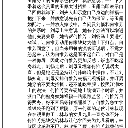
玉露身上的玉佩水色很好，就故意说，一个下人
带着这么贵重的玉佩太过招摇，玉露当即表示自
己回房就卸下，刘夫人却示意自己身边的祥福一
把扯下来，并假意说先有自己代为保管，等玉露
婚配时，一并放入嫁妆中。当问及刘畅和何惟芳
的关系时，刘母出主意说，她有个办法可以增进
他们夫妻关系，她告诉何惟芳，刘畅马上要进行
省试，让何惟芳动用何家钱财为他上下打点。何
惟芳同意了，但当来用餐的流畅听说后，不觉大
怒起来，认为何惟芳这是看不起自己，对自己是
一种侮辱，因此对何惟芳更加反感，饭也不吃起
身就走。刘畅走后，刘母又埋怨何惟芳说话太
直，但是她还是坚持让何伟峰暗中操作，不让刘
畅知道。刘母安排何惟芳去福云覌祈福，并叮嘱
她穿的不要太招摇，还不能吃荤腥，按照江湖术
士的说法，何惟芳要在硬地上跪满五个时辰，并
派自己的贴身奴婢祥福一路跟踪监督，何惟芳只
得照办。好不容易等祥福睡着了，何惟芳急忙拿
着钱袋子跑到了后院，原来何家的老伙计林叔现
在在观里做工，林叔的女儿九儿一直身体不好，
何惟芳把钱交给林叔让他拿回去为九儿看病，林
叔因此感激不已。林叔扭了腰，何惟芳就替他把