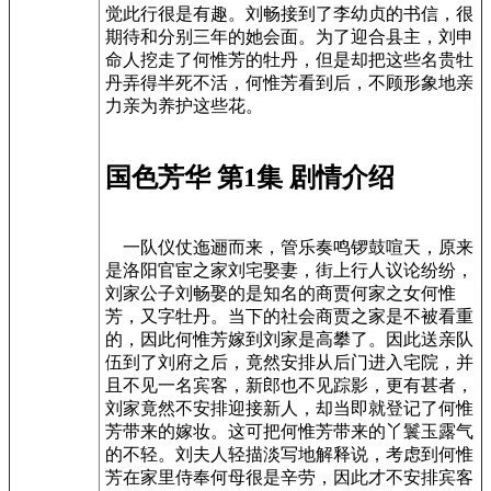
觉此行很是有趣。刘畅接到了李幼贞的书信，很
期待和分别三年的她会面。为了迎合县主，刘申
命人挖走了何惟芳的牡丹，但是却把这些名贵牡
丹弄得半死不活，何惟芳看到后，不顾形象地亲
力亲为养护这些花。
国色芳华 第1集 剧情介绍
一队仪仗迤逦而来，管乐奏鸣锣鼓喧天，原来
是洛阳官宦之家刘宅娶妻，街上行人议论纷纷，
刘家公子刘畅娶的是知名的商贾何家之女何惟
芳，又字牡丹。当下的社会商贾之家是不被看重
的，因此何惟芳嫁到刘家是高攀了。因此送亲队
伍到了刘府之后，竟然安排从后门进入宅院，并
且不见一名宾客，新郎也不见踪影，更有甚者，
刘家竟然不安排迎接新人，却当即就登记了何惟
芳带来的嫁妆。这可把何惟芳带来的丫鬟玉露气
的不轻。刘夫人轻描淡写地解释说，考虑到何惟
芳在家里侍奉何母很是辛劳，因此才不安排宾客