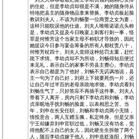
的住处，但是李幼贞却很是不满，她的随身侍从
特地把县主的随身物品拿来替换。李幼贞板起脸
教训刘夫人，不该为刘畅娶一位商贾之女为妻，
这样只能耽误他的仕途。刘夫人唯唯诺诺点头称
是，李幼贞又提及今日晚宴上刺客行刺一事，怪
罪是何惟芳这个当家主母不称职才导致的，因此
她提议今日参与宴会筹备的所有人都杖责八十，
何惟芳杖四十。刘夫人觉得这种惩罚太重，赶忙
跪下求情。李幼贞却不为所动，刘畅得知后便过
来见礼，表示自己的家事不劳县主费心。李幼贞
表示自己都是为了他好，刘畅不无讥讽地说，县
主一句为了自己好，刘府上下就要死伤一片，还
让自己年过半百的老母亲跪地求饶。李幼贞看到
刘畅生气了，只好答应不再插手这件事。刘夫人
带着下人离开，房内只剩下李幼贞和刘畅，李幼
贞亲昵地手抚刘畅的脸庞，以表相思之苦。当
年，刘申在长安任职，刘畅和李幼贞两小无猜，
情投意合，两人互赠玉佩，私定终身。但是父亲
宁王却嫌弃刘申官职过低，刘畅又没有功名，觉
得他配不上自己的女儿，因此硬生生拆散了两个
人，随后李幼贞嫁于他人，刘申造贬洛阳，刘畅