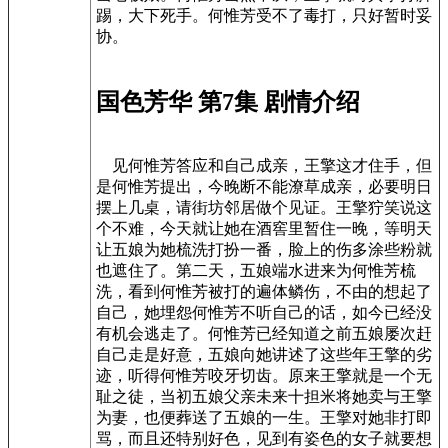
踢，大下死手。何惟芳受不了毒打，只好暂时妥
协。
国色芳华 第7集 剧情介绍
见何惟芳答应和自己成亲，王擎这才住手，但
是何惟芳提出，今晚断不能潦草成亲，必要明日
摆上几桌，请街坊邻居做个见证。王擎狞笑说这
个不难，今天就让她在酒窖里暂住一晚，等明天
让五娘为她梳洗打扮一番，脸上的伤多涂些粉就
也遮住了。第二天，五娘端水进来为何惟芳梳
洗，看到何惟芳被打的遍体鳞伤，不由的想起了
自己，她埋怨何惟芳不听自己的话，如今已经没
有机会逃走了。何惟芳已经知道之前五娘屡次赶
自己走是好意，五娘向她讲述了这些年王擎的劣
迹，听得何惟芳咬牙切齿。原来王擎就是一个无
耻之徒，当初五娘父亲未来十担米将她卖与王擎
为妻，也便葬送了五娘的一生。王擎对她非打即
骂，而且还特别好色，见到有姿色的女子就要想