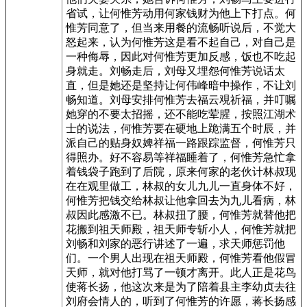
省试，让何惟芳动用何家钱财为他上下打点。何
惟芳同意了，但当来用餐的流畅听说后，不觉大
怒起来，认为何惟芳这是看不起自己，对自己是
一种侮辱，因此对何惟芳更加反感，饭也不吃起
身就走。刘畅走后，刘母又埋怨何惟芳说话太
直，但是她还是坚持让何伟峰暗中操作，不让刘
畅知道。刘母安排何惟芳去福云覌祈福，并叮嘱
她穿的不要太招摇，还不能吃荤腥，按照江湖术
士的说法，何惟芳要在硬地上跪满五个时辰，并
派自己的贴身奴婢祥福一路跟踪监督，何惟芳只
得照办。好不容易等祥福睡着了，何惟芳急忙拿
着钱袋子跑到了后院，原来何家的老伙计林叔现
在在观里做工，林叔的女儿九儿一直身体不好，
何惟芳把钱交给林叔让他拿回去为九儿看病，林
叔因此感激不已。林叔扭了腰，何惟芳就替他把
花搬到祖天师殿，祖天师专斩小人，何惟芳就把
刘畅和刘家的恶行讲述了一遍，求天师惩罚他
们。一个男人出现在祖天师殿，何惟芳看他假冒
天师，就对他打骂了一顿才离开。此人正是花鸟
使蒋长扬，他这次来是为了陪着县主李幼贞去往
刘府会情人的，听到了何惟芳的许愿，蒋长扬感