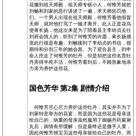
花搬到祖天师殿，祖天师专斩小人，何惟芳就把
刘畅和刘家的恶行讲述了一遍，求天师惩罚他
们。一个男人出现在祖天师殿，何惟芳看他假冒
天师，就对他打骂了一顿才离开。此人正是花鸟
使蒋长扬，他这次来是为了陪着县主李幼贞去往
刘府会情人的，听到了何惟芳的许愿，蒋长扬感
觉此行很是有趣。刘畅接到了李幼贞的书信，很
期待和分别三年的她会面。为了迎合县主，刘申
命人挖走了何惟芳的牡丹，但是却把这些名贵牡
丹弄得半死不活，何惟芳看到后，不顾形象地亲
力亲为养护这些花。
国色芳华 第2集 剧情介绍
何惟芳尽心尽力养护这些牡丹，其实并不为了
刘家特意举办的花宴，而是因为这些花是母亲送
给自己的，病重的母亲虽然服用了御赐丹药紫犀
丸后，病情有所缓解，但是最终还是撒手人寰，
因此何惟芳很宝贝这些母亲留给自己的牡丹。而