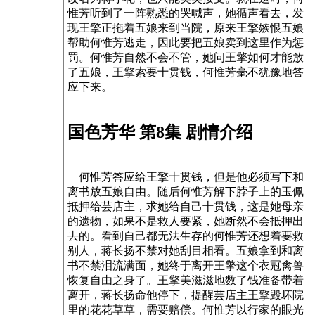
惟芳听到了一阵熟悉的哭喊声，她循声看去，发
现王擎正拖着五娘来到当院，原来王擎嫉恨五娘
帮助何惟芳逃走，因此要把五娘卖到这里作为惩
罚。何惟芳自然不会不管，她问王擎如何才能放
了五娘，王擎索要十贯钱，何惟芳毫不犹豫地答
应下来。
国色芳华 第8集 剧情介绍
何惟芳答应给王擎十贯钱，但是他必须写下和
离书放五娘自由。随后何惟芳解下脖子上的玉佩
抵押给芸店主，求她给自己十贯钱，这是她母亲
的遗物，如果不是救人要紧，她断然不会抵押出
去的。看到自己都无法生存的何惟芳还想着要救
别人，蒋长扬不禁对她刮目相看。五娘拿到和离
书不禁泪流满面，她终于离开王擎这个衣冠禽兽
恢复自由之身了。王擎美滋滋地数了钱准备带着
离开，蒋长扬命他停下，提醒芸店主王擎毁坏院
里的花花草草，需要赔偿。何惟芳以行家的眼光