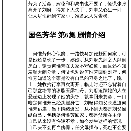
芳为了活命，嫁妆和和离书也不要了，慌慌张张
离开了刘府。得知下人失手，刘申又心生一计，
让人尽快赶到何家小，准备恶人先告状。
国色芳华 第6集 剧情介绍
何惟芳归心似箭，一路快马加鞭赶回何家，可
是她还是晚了一步，姨娘听从刘府先到之人颠倒
黑白，谴责何惟芳在夫家不守妇道，而且还不知
羞耻大闹公堂，何父也劝说何惟芳回到刘府，何
惟芳知道这个家是没有自己的容身之地了，晚
上，她收拾行李再次离开，临走时还不忘背着自
己那盆培育的琼脂玉露牡丹。刘府追踪她的人在
悬崖边上发现了她的头钗，就拿回来复命，一口
咬定何惟芳已经跳崖身亡。刘畅得知父亲逼迫何
惟芳跳崖，当下情绪爆发，从小到大都是刘父操
纵自己，包括娶何惟芳回家，都是父亲在主使，
自己从来没有忤逆不孝，如今发生这样的情况，
自己决不会再当傀儡，任父母摆布，死也不会娶