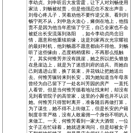
李幼贞。刘申听后大发雷霆，让下人对刘畅使用
家法，刘畅被杖责，但是他强忍住不发出声音，
刘母心疼儿子，哭着劝他不要忤逆父亲。看到刘
畅宁死不从，刘申急火攻心，瘫倒在地上，他指
责不是因为他当年惹恼了宁王，自己全家也不会
被贬出长安流落到洛阳 ，如今李幼贞尚念旧
情，愿意和他重续前缘，这是刘家再次光宗耀祖
的最好时机，他刘畅愿不愿意都由不得他。刘畅
听了这些缘由，态度稍稍缓和，不再那么抵触
了。其实何惟芳并没有跳崖，她之所以把头簪放
在悬崖边上，就是为了迷惑刘府的追兵。而她自
己则逃进山里，换了装束，并花钱让把她送出
去。何惟芳辗转来到长安，因为她知道当年母亲
曾经为自己留下了一处名叫芳园的房产 一直托
人看管。但是当何惟芳循着地址找来时，却没有
见到看管院子的高管家，这里的小厮也并不认识
她。何惟芳只得暂时离开，准备随后再做打算，
为了谋生，她不得不上街做工，但是长安的户籍
制度非常严格，没有人敢雇佣一个身份不明的人
来做工。一天，何惟芳看到一家大大酒馆，一位
女子正在忙碌着，她就进来询问，但是却被女子