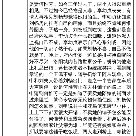
娶妻何惟芳，如今三年过去了，两个人得以重新
相见。不过如今已经物是人非，李幼贞丧夫，有
情人再相见刘畅却觉得她很陌生。李幼贞还知道
刘畅房内挂有自己的画像，而且始终不肯和何惟
芳圆房，孑然一身。刘畅感到吃惊，这些都是自
己府内私事，李幼贞为什么都知晓，难道她派人
监视自己不成。李幼贞表示自己心系刘畅，因此
他的一切都了然于心，如果刘畅不喜，自己不做
就是了。晚上，府内华宴，蒋长扬推杯换盏喝的
好不尽兴，洛阳城内各路世家公子，纷纷为他送
上礼品巴结，蒋长扬来者不拒统统笑纳，看到陈
章送的一个玉佩不错，随手扔给了随从观鱼。刘
申和刘夫人带着刘畅出门，走之一半管家在车后
大声叫停，说是何惟芳正在去往铺子的路上。刘
申猜到何惟芳一定是知道了要卖她陪嫁的铺面才
过来阻拦，就命令管家无论如何挡住她，刘畅惊
问怎么回事，刘申说县主和花鸟使来府里小住，
上上下下都要很大开销，不卖她的铺子怎么能应
付得了。何惟芳和玉露急匆匆走着，和离后她不
能回到娘家让父亲为难，毕竟还有姨娘和弟弟，
所以要靠这铺子吃饭呢。两人走到桥上，却被管