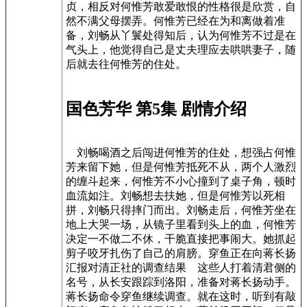
贞，相反对何惟芳敢爱敢恨的性格很是欣赏，自
然不满父母摆弄。何惟芳已经在为和离做着准
备，刘畅从丫鬟处得知后，认为何惟芳不过是在
气头上，他觉得自己是丈夫理应去哄哄妻子，随
后就去往何惟芳的住处。
国色芳华 第5集 剧情介绍
刘畅喝酒之后闯进何惟芳的住处，想强占何惟
芳来留下她，但是何惟芳抵死不从，两个人激烈
的缠斗起来，何惟芳不小心撞到了桌子角，顿时
血流如注。刘畅想去扶她，但是何惟芳以死相
拼，刘畅只得摔门而出。刘畅走后，何惟芳坐在
地上大哭一场，从镜子里看到头上的血，何惟芳
决定一不做二不休，干脆直接把事闹大。她抓起
剪子咬牙扎伤了自己的肩膀。穿鱼正在向蒋长扬
汇报对清正社的调查结果 这些人打着清君侧的
名号，从长安跟踪到洛阳，准备对蒋长扬动手。
蒋长扬命令穿鱼继续调查。就在这时，听到有敲