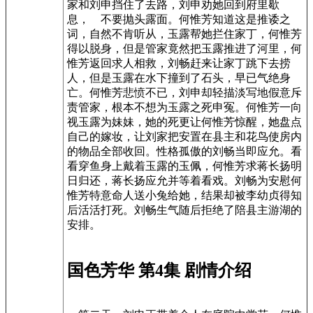
家和刘申挡住了去路，刘申劝她回到府里歇
息， 不要抛头露面。何惟芳知道这是推诿之
词，自然不肯听从，玉露帮她拦住家丁，何惟芳
得以脱身，但是管家竟然把玉露推进了河里，何
惟芳返回求人相救，刘畅赶来让家丁跳下去捞
人，但是玉露在水下撞到了石头，早已气绝身
亡。何惟芳悲愤不已，刘申却轻描淡写地假意斥
责管家，根本不想为玉露之死申冤。何惟芳一向
视玉露为妹妹，她的死更让何惟芳惊醒，她盘点
自己的嫁妆，让刘家把安置在县主和花鸟使房内
的物品全部收回。性格孤傲的刘畅当即应允。看
看穿鱼身上戴着玉露的玉佩，何惟芳求蒋长扬明
日归还，蒋长扬应允并等着看戏。刘畅为安慰何
惟芳特意命人送小兔给她，结果却被李幼贞得知
后活活打死。刘畅生气随后拒绝了陪县主游湖的
安排。
国色芳华 第4集 剧情介绍