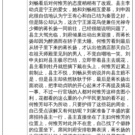
刘畅看后对何惟芳的态度稍稍有了改观。县主李
幼贞是宁王的爱女，她和刘畅相互爱慕，刘申因
此很自信地认为宁王有心和自己结为秦晋之好，
但是陈公却认为，这次宁王派花鸟使兼任光禄寺
少卿的蒋长扬一同前往，已经很能说明问题了。
县主大驾光临，刘府倾巢出动出来迎接，而蒋长
扬却因为醉酒而在轿子里大睡。何惟芳看到最后
从轿子里下来的蒋长扬，才认出他酒店那天自己
在祖天师殿里见到的男人，不觉自嘲地一笑。刘
申夫妇对县主极尽巴结，立即带着县主去观花，
县主看到牡丹就想摘下戴在头上，何惟芳赶紧上
前制止，县主不悦，刘畅从旁劝说并向县主赔不
是，但是县主却依然耿耿于怀，最后是蒋长扬出
面劝说，把李幼贞哄的开心起来才不再提及摘花
一事。不过一行官场的人都对何惟芳这样贪图小
利，花都看的这么重的小户平民更加的看不起，
何惟芳却不为所动，只要护得了这些花的周全，
自己受点误解又有何妨呢？刘家准备了丰盛的宴
席招待县主一行，县主直接坐在了主妇何惟芳的
位置上，何惟芳对此并不在意，自己找了个僻静
的位置坐下。席间刘府安排歌舞表演，蒋长扬的