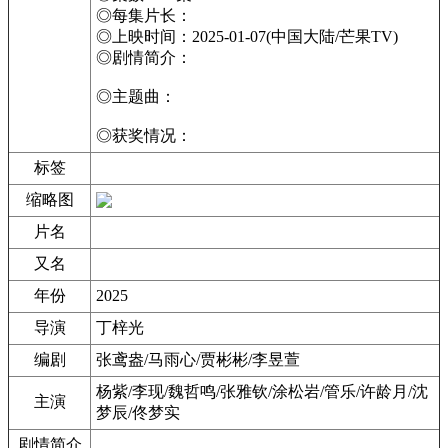
◎每集片长：
◎上映时间：2025-01-07(中国大陆/芒果TV)
◎剧情简介：
◎主题曲：
◎获奖情况：
标签
缩略图
片名
又名
年份
2025
导演
丁梓光
编剧
张鸢盎/马雨心/贾彬彬/李昱萱
杨紫/李现/魏哲鸣/张雅钦/涂松岩/管乐/许龄月/沈
主演
梦辰/佟梦实
剧情简介