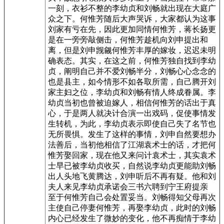
一刻，衣衫不整的李幼贞和刘畅就出现在大庭广
众之下。何惟芳随后大声哭诉，大家都认为这事
刘家有亏在先，因此更加同情何惟芳，蒋长扬更
是在一旁旁敲侧击，何惟芳趁机向刘申提出和
离，但是刘申觊觎何惟芳丰厚的嫁妆，迟迟未明
确表态。其实，在这之前，何惟芳独自找到李幼
贞，阐明自己并不爱刘畅半分，刘畅心心念念的
也是县主，如今情形不如各取所需，自己腾开刘
家主妇之位，李幼贞和刘畅有情人终成眷属。李
幼贞当初也曾被迫嫁人，相信何惟芳的话出于真
心，于是两人就决计合演一出戏码，促使事情发
生转机，为此，李幼贞表示即使自己失了名节也
无所畏惧。发生了这样的事情，刘申自然要想办
法善后，当初他相信了江湖袁术士的话，才把何
惟芳娶回家，现在他又来问计袁术士，其实袁术
士早已被李幼贞收买，自然说李幼贞更能助刘畅
出人头地飞黄腾达，刘申听后不再有疑。他和刘
夫人来见李幼贞承诺会三书六聘到宁王府提亲
至于何惟芳自己会处置妥当。刘畅得知父母再次
主使自己停妻何惟芳，再娶李幼贞，此时的刘畅
内心已经发生了微妙的变化，他不再痴情于李幼