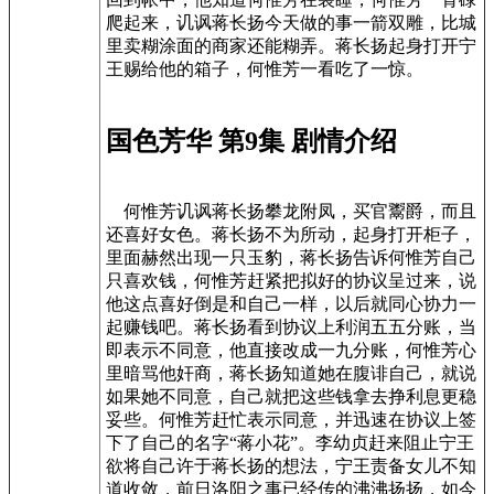
爬起来，讥讽蒋长扬今天做的事一箭双雕，比城
里卖糊涂面的商家还能糊弄。蒋长扬起身打开宁
王赐给他的箱子，何惟芳一看吃了一惊。
国色芳华 第9集 剧情介绍
何惟芳讥讽蒋长扬攀龙附凤，买官鬻爵，而且
还喜好女色。蒋长扬不为所动，起身打开柜子，
里面赫然出现一只玉豹，蒋长扬告诉何惟芳自己
只喜欢钱，何惟芳赶紧把拟好的协议呈过来，说
他这点喜好倒是和自己一样，以后就同心协力一
起赚钱吧。蒋长扬看到协议上利润五五分账，当
即表示不同意，他直接改成一九分账，何惟芳心
里暗骂他奸商，蒋长扬知道她在腹诽自己，就说
如果她不同意，自己就把这些钱拿去挣利息更稳
妥些。何惟芳赶忙表示同意，并迅速在协议上签
下了自己的名字“蒋小花”。李幼贞赶来阻止宁王
欲将自己许于蒋长扬的想法，宁王责备女儿不知
道收敛，前日洛阳之事已经传的沸沸扬扬，如今