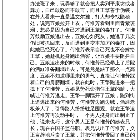
办法诳了来，玩弄够了就会把人卖到平康坊或者
舞坊，自己敢怒而不敢言，而且王擎善于伪装，
在外人看来一直是温文尔雅，打人却专找隐秘
处，说完五娘拉开上衣，何惟芳看到里面青紫斑
斓，想必是因为自己才遭到王擎的毒打了。何惟
芳鼓励五娘逃出去，五娘心如死灰，她逃了几次
仍旧被抓回来，反而遭到更变本加厉的毒打，因
此她已经死心了。何惟芳表示自己死也不会嫁给
王擎，她趁机起身跑出酒窖，让五娘不要阻拦自
己。五娘追出来的时候，何惟芳已经攀上了后院
的酒缸准备翻墙出去，可是竟是缺了那么一点高
度，五娘不知道哪里来的勇气，直接让何惟芳踩
着自己的肩膀翻墙，就在此时，王擎跑进来一把
拽下了何惟芳，五娘见势死命抱住王擎的腿，大
喊让何惟芳逃走。王擎一脚踹开了五娘，跑到街
上追逃出来的何惟芳，何惟芳边跑边喊，酒肆老
板杀人了，引得路人纷纷驻足围观。就在王擎追
上何惟芳再次动手时，一个男人挺身而出制止了
他，说来也巧，这个男人正是何惟芳的姨表兄
长，现在在国子监任职。表兄认出了何惟芳，义
正言辞地斥责了王擎，并把何惟芳带回了自己的