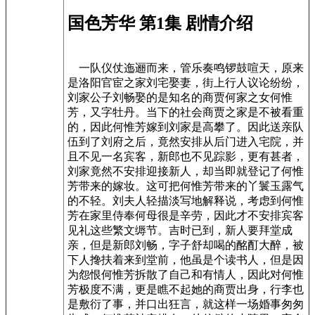
国色芳华 第1集 剧情介绍
一队仪仗迤逦而来，管乐奏鸣锣鼓喧天，原来
是洛阳官宦之家刘宅娶妻，街上行人议论纷纷，
刘家公子刘畅娶的是知名的商贾何家之女何惟
芳，又字牡丹。当下的社会商贾之家是不被看重
的，因此何惟芳嫁到刘家是高攀了。因此送亲队
伍到了刘府之后，竟然安排从后门进入宅院，并
且不见一名宾客，新郎也不见踪影，更有甚者，
刘家竟然不安排迎接新人，却当即就登记了何惟
芳带来的嫁妆。这可把何惟芳带来的丫鬟玉露气
的不轻。刘夫人轻描淡写地解释说，考虑到何惟
芳在家里侍奉何母很是辛劳，因此才不安排宾客
见礼这些繁文缛节。吉时已到，新人要拜堂成
亲，但是新郎刘畅，字子舒却喝的酩酊大醉，被
下人搀扶着来到堂前，他虽是个读书人，但是因
为怨恨何惟芳拆散了自己和有情人，因此对何惟
芳极度不满，更是瞧不起她的商贾出身，行李也
是敷衍了事，并口出狂言，就这样一场婚事匆匆