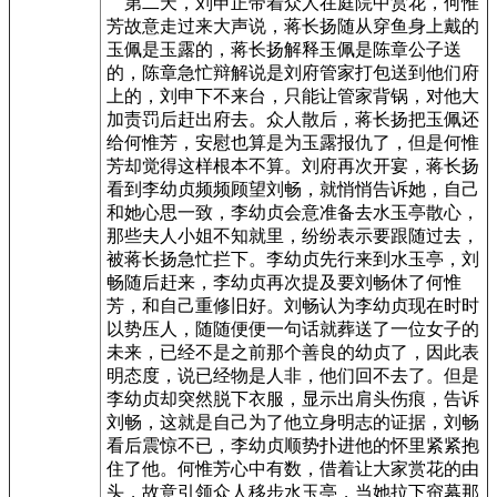
第二天，刘申正带着众人在庭院中赏花，何惟
芳故意走过来大声说，蒋长扬随从穿鱼身上戴的
玉佩是玉露的，蒋长扬解释玉佩是陈章公子送
的，陈章急忙辩解说是刘府管家打包送到他们府
上的，刘申下不来台，只能让管家背锅，对他大
加责罚后赶出府去。众人散后，蒋长扬把玉佩还
给何惟芳，安慰也算是为玉露报仇了，但是何惟
芳却觉得这样根本不算。刘府再次开宴，蒋长扬
看到李幼贞频频顾望刘畅，就悄悄告诉她，自己
和她心思一致，李幼贞会意准备去水玉亭散心，
那些夫人小姐不知就里，纷纷表示要跟随过去，
被蒋长扬急忙拦下。李幼贞先行来到水玉亭，刘
畅随后赶来，李幼贞再次提及要刘畅休了何惟
芳，和自己重修旧好。刘畅认为李幼贞现在时时
以势压人，随随便便一句话就葬送了一位女子的
未来，已经不是之前那个善良的幼贞了，因此表
明态度，说已经物是人非，他们回不去了。但是
李幼贞却突然脱下衣服，显示出肩头伤痕，告诉
刘畅，这就是自己为了他立身明志的证据，刘畅
看后震惊不已，李幼贞顺势扑进他的怀里紧紧抱
住了他。何惟芳心中有数，借着让大家赏花的由
头，故意引领众人移步水玉亭，当她拉下帘幕那