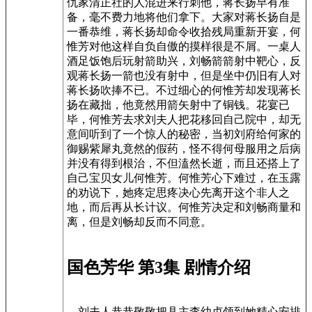
仇家清正社的人混进来行刺他，蒋长扬早有准
备，毫不费力地将他们拿下。大家对蒋长扬自是
一番恭维，蒋长扬却命令收拾残局重新开宴，何
惟芳对他这样自负自傲的摸样很是不屑。一桌人
酒足饭饱后玩射箭助兴，刘畅箭箭射中靶心，反
观蒋长扬一箭也没有射中，但是坐中仍旧有人对
蒋长扬吹捧不已。不过细心的何惟芳却发现蒋长
扬在藏拙，他竟然用箭矢射中了铜钱。花宴已
毕，何惟芳去求刘夫人把花移回自己院中，却无
意间听到了一个惊人的秘密，当初刘府给何家的
御赐紫犀丸竟然的假药，怪不得何母服用之后病
并没有得到根治，不但溘然长逝，而且还搭上了
自己宝贝女儿何惟芳。何惟芳心下难过，在玉露
的劝说下，她疼定思疼决心先离开这个非人之
地，而后再从长计议。何惟芳决定和刘畅商量和
离，但是刘畅却反而不同意。
国色芳华 第3集 剧情介绍
刘夫人恭恭敬敬把县主李幼贞领到她精心安排